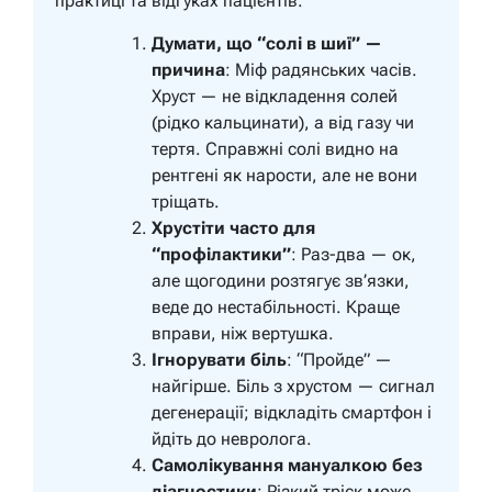
практиці та відгуках пацієнтів.
Думати, що “солі в шиї” —
причина
: Міф радянських часів.
Хруст — не відкладення солей
(рідко кальцинати), а від газу чи
тертя. Справжні солі видно на
рентгені як нарости, але не вони
тріщать.
Хрустіти часто для
“профілактики”
: Раз-два — ок,
але щогодини розтягує зв’язки,
веде до нестабільності. Краще
вправи, ніж вертушка.
Ігнорувати біль
: “Пройде” —
найгірше. Біль з хрустом — сигнал
дегенерації; відкладіть смартфон і
йдіть до невролога.
Самолікування мануалкою без
діагностики
: Різкий тріск може