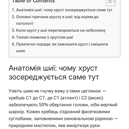
Table of Contents
Анатомія шиї: чому хруст зосереджується саме тут
Основні причини хрусту в шиї: від норми до
патології
Коли хруст у шиї перетворюється на небезпеку
Типові помилки з хрустом шиї
Практичні поради: як зменшити хруст і зміцнити
шию
Анатомія шиї: чому хруст
зосереджується саме тут
Уявіть шию як гнучку вежу з семи цеглинок —
хребців C1 до C7, де C1 (атлант) і C2 (аксис)
забезпечують 50% обертання голови, ніби верткий
шарнір. Кожен хребець з’єднаний фасетковими
суглобами, заповненими синовіальною рідиною —
природним мастилом, яке амортизує рухи.