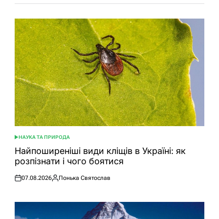
НАУКА ТА ПРИРОДА
ОПУБЛІКУВАТИ
У
Найпоширеніші види кліщів в Україні: як
розпізнати і чого боятися
07.08.2026
Понька Святослав
Оприлюднено
Опубліковано