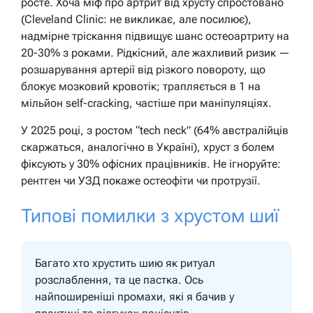
росте. Хоча міф про артрит від хрусту спростовано
(Cleveland Clinic: не викликає, але посилює),
надмірне тріскання підвищує шанс остеоартриту на
20-30% з роками. Рідкісний, але жахливий ризик —
розшарування артерії від різкого повороту, що
блокує мозковий кровотік; трапляється в 1 на
мільйон self-cracking, частіше при маніпуляціях.
У 2025 році, з ростом “tech neck” (64% австралійців
скаржаться, аналогічно в Україні), хруст з болем
фіксують у 30% офісних працівників. Не ігноруйте:
рентген чи УЗД покаже остеофіти чи протрузії.
Типові помилки з хрустом шиї
Багато хто хрустить шию як ритуал
розслаблення, та це пастка. Ось
найпоширеніші промахи, які я бачив у