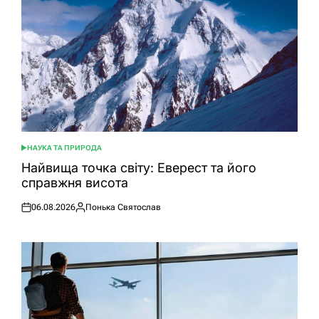
НАУКА ТА ПРИРОДА
ОПУБЛІКУВАТИ
У
Найвища точка світу: Еверест та його
справжня висота
06.08.2026
Понька Святослав
Оприлюднено
Опубліковано