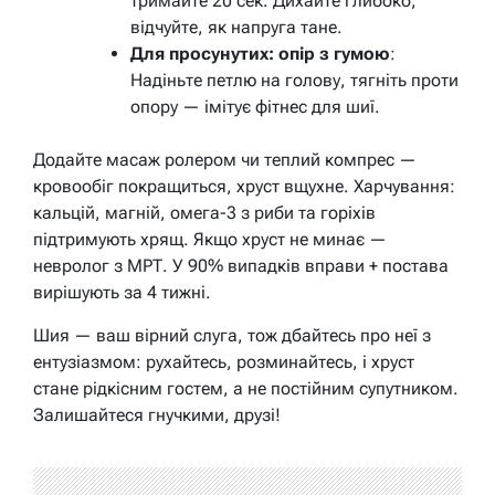
тримайте 20 сек. Дихайте глибоко,
відчуйте, як напруга тане.
Для просунутих: опір з гумою
:
Надіньте петлю на голову, тягніть проти
опору — імітує фітнес для шиї.
Додайте масаж ролером чи теплий компрес —
кровообіг покращиться, хруст вщухне. Харчування:
кальцій, магній, омега-3 з риби та горіхів
підтримують хрящ. Якщо хруст не минає —
невролог з МРТ. У 90% випадків вправи + постава
вирішують за 4 тижні.
Шия — ваш вірний слуга, тож дбайтесь про неї з
ентузіазмом: рухайтесь, розминайтесь, і хруст
стане рідкісним гостем, а не постійним супутником.
Залишайтеся гнучкими, друзі!