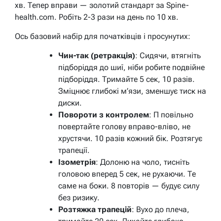
хв. Тепер вправи — золотий стандарт за Spine-
health.com. Робіть 2-3 рази на день по 10 хв.
Ось базовий набір для початківців і просунутих:
Чин-так (ретракція)
: Сидячи, втягніть
підборіддя до шиї, ніби робите подвійне
підборіддя. Тримайте 5 сек, 10 разів.
Зміцнює глибокі м’язи, зменшує тиск на
диски.
Повороти з контролем
: П повільно
повертайте голову вправо-вліво, не
хрустячи. 10 разів кожний бік. Розтягує
трапеції.
Ізометрія
: Долоню на чоло, тисніть
головою вперед 5 сек, не рухаючи. Те
саме на боки. 8 повторів — будує силу
без ризику.
Розтяжка трапецій
: Вухо до плеча,