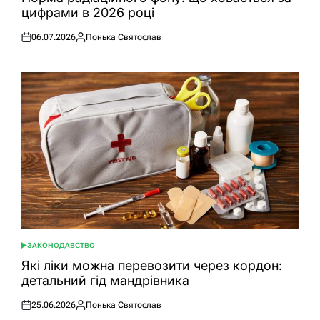
цифрами в 2026 році
06.07.2026
Понька Святослав
Оприлюднено
Опубліковано
ЗАКОНОДАВСТВО
ОПУБЛІКУВАТИ
У
Які ліки можна перевозити через кордон:
детальний гід мандрівника
25.06.2026
Понька Святослав
Оприлюднено
Опубліковано