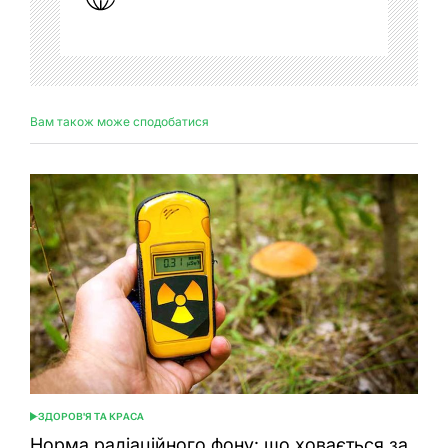
Вам також може сподобатися
ЗДОРОВ'Я ТА КРАСА
ОПУБЛІКУВАТИ
У
Норма радіаційного фону: що ховається за