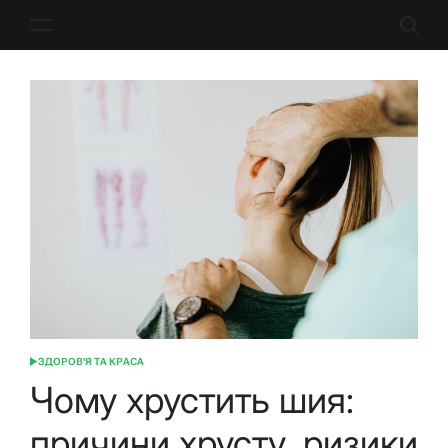
Перейти
до
вмісту
ЗДОРОВ'Я ТА КРАСА
ОПУБЛІКУВАТИ
У
Чому хрустить шия:
причини хрусту, ризики