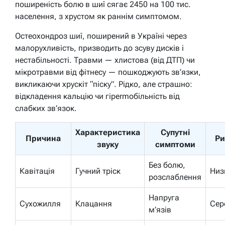
поширеність болю в шиї сягає 2450 на 100 тис.
населення, з хрустом як раннім симптомом.
Остеохондроз шиї, поширений в Україні через
малорухливість, призводить до зсуву дисків і
нестабільності. Травми — хлистова (від ДТП) чи
мікротравми від фітнесу — пошкоджують зв’язки,
викликаючи хрускіт “піску”. Рідко, але страшно:
відкладення кальцію чи гіpermобільність від
слабких зв’язок.
Характеристика
Супутні
Причина
Ри
звуку
симптоми
Без болю,
Кавітація
Гучний тріск
Низ
розслаблення
Напруга
Сухожилля
Клацання
Сер
м’язів