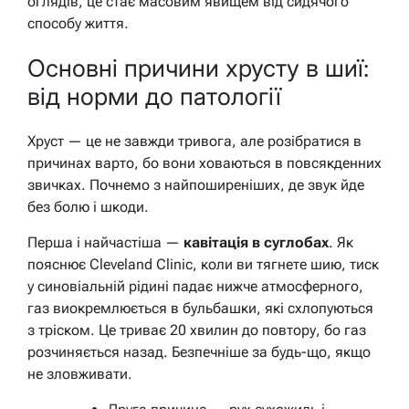
оглядів, це стає масовим явищем від сидячого
способу життя.
Основні причини хрусту в шиї:
від норми до патології
Хруст — це не завжди тривога, але розібратися в
причинах варто, бо вони ховаються в повсякденних
звичках. Почнемо з найпоширеніших, де звук йде
без болю і шкоди.
Перша і найчастіша —
кавітація в суглобах
. Як
пояснює Cleveland Clinic, коли ви тягнете шию, тиск
у синовіальній рідині падає нижче атмосферного,
газ виокремлюється в бульбашки, які схлопуються
з тріском. Це триває 20 хвилин до повтору, бо газ
розчиняється назад. Безпечніше за будь-що, якщо
не зловживати.