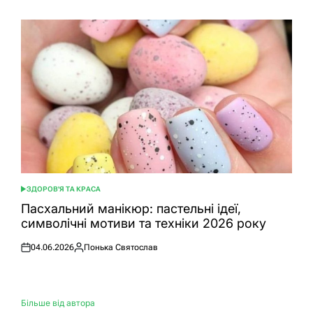
ЗДОРОВ'Я ТА КРАСА
ОПУБЛІКУВАТИ
У
Пасхальний манікюр: пастельні ідеї,
символічні мотиви та техніки 2026 року
04.06.2026
Понька Святослав
Оприлюднено
Опубліковано
Більше від автора