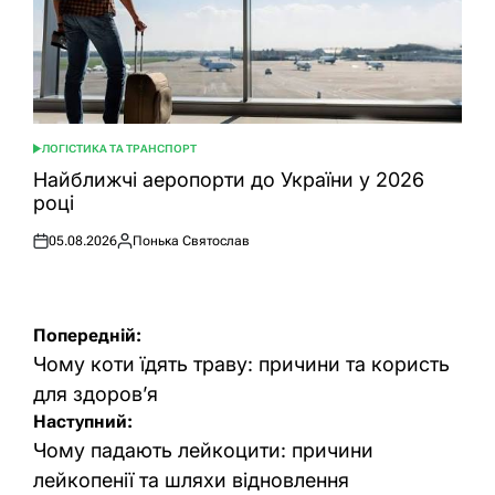
ЛОГІСТИКА ТА ТРАНСПОРТ
ОПУБЛІКУВАТИ
У
Найближчі аеропорти до України у 2026
році
05.08.2026
Понька Святослав
Оприлюднено
Опубліковано
Навігація
Попередній:
записів
Чому коти їдять траву: причини та користь
для здоров’я
Наступний:
Чому падають лейкоцити: причини
лейкопенії та шляхи відновлення