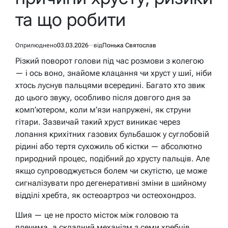
та що робити
Оприлюднено
03.03.2026
від
Понька Святослав
Різкий поворот голови під час розмови з колегою
— і ось воно, знайоме клацання чи хруст у шиї, ніби
хтось луснув пальцями всередині. Багато хто звик
до цього звуку, особливо після довгого дня за
комп’ютером, коли м’язи напружені, як струни
гітари. Зазвичай такий хруст виникає через
лопання крихітних газових бульбашок у суглобовій
рідині або тертя сухожиль об кістки — абсолютно
природний процес, подібний до хрусту пальців. Але
якщо супроводжується болем чи скутістю, це може
сигналізувати про дегенеративні зміни в шийному
відділі хребта, як остеоартроз чи остеохондроз.
Шия — це не просто місток між головою та
плечима, а складний механізм з семи хребців,