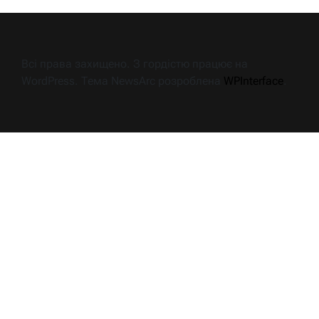
Всі права захищено. З гордістю працює на
WordPress. Тема NewsArc розроблена
WPInterface
.