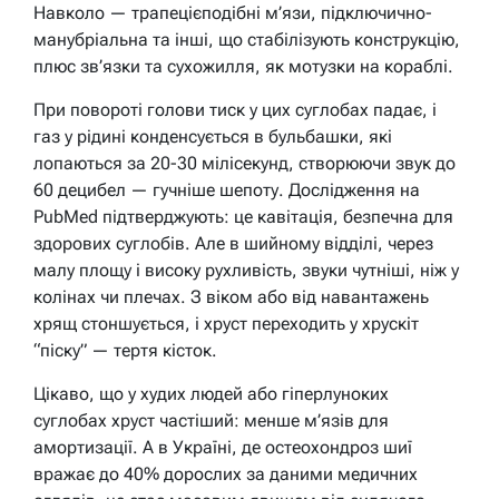
Навколо — трапецієподібні м’язи, підключично-
манубріальна та інші, що стабілізують конструкцію,
плюс зв’язки та сухожилля, як мотузки на кораблі.
При повороті голови тиск у цих суглобах падає, і
газ у рідині конденсується в бульбашки, які
лопаються за 20-30 мілісекунд, створюючи звук до
60 децибел — гучніше шепоту. Дослідження на
PubMed підтверджують: це кавітація, безпечна для
здорових суглобів. Але в шийному відділі, через
малу площу і високу рухливість, звуки чутніші, ніж у
колінах чи плечах. З віком або від навантажень
хрящ стоншується, і хруст переходить у хрускіт
“піску” — тертя кісток.
Цікаво, що у худих людей або гіперлуноких
суглобах хруст частіший: менше м’язів для
амортизації. А в Україні, де остеохондроз шиї
вражає до 40% дорослих за даними медичних