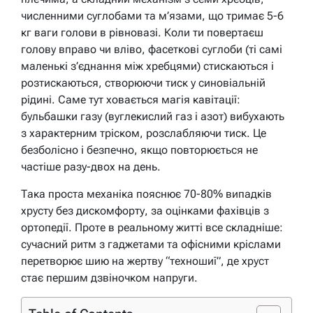
численними суглобами та м’язами, що тримає 5-6
кг ваги голови в рівновазі. Коли ти повертаєш
голову вправо чи вліво, фасеткові суглоби (ті самі
маленькі з’єднання між хребцями) стискаються і
розтискаються, створюючи тиск у синовіальній
рідині. Саме тут ховається магія кавітації:
бульбашки газу (вуглекислий газ і азот) вибухають
з характерним тріском, розслабляючи тиск. Це
безболісно і безпечно, якщо повторюється не
частіше разу-двох на день.
Така проста механіка пояснює 70-80% випадків
хрусту без дискомфорту, за оцінками фахівців з
ортопедії. Проте в реальному житті все складніше:
сучасний ритм з гаджетами та офісними кріслами
перетворює шию на жертву “техношиї”, де хруст
стає першим дзвіночком напруги.