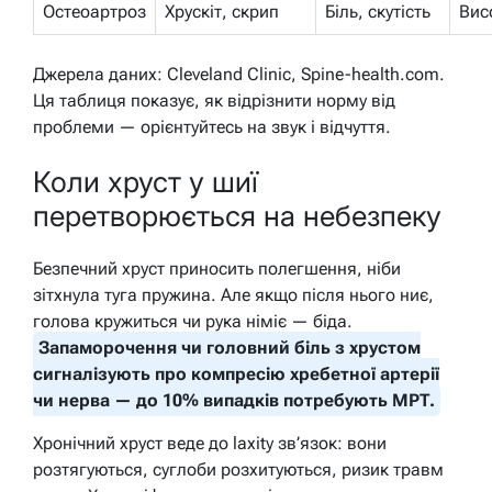
Остеоартроз
Хрускіт, скрип
Біль, скутість
Вис
Джерела даних: Cleveland Clinic, Spine-health.com.
Ця таблиця показує, як відрізнити норму від
проблеми — орієнтуйтесь на звук і відчуття.
Коли хруст у шиї
перетворюється на небезпеку
Безпечний хруст приносить полегшення, ніби
зітхнула туга пружина. Але якщо після нього ниє,
голова кружиться чи рука німіє — біда.
Запаморочення чи головний біль з хрустом
сигналізують про компресію хребетної артерії
чи нерва — до 10% випадків потребують МРТ.
Хронічний хруст веде до laxity зв’язок: вони
розтягуються, суглоби розхитуються, ризик травм