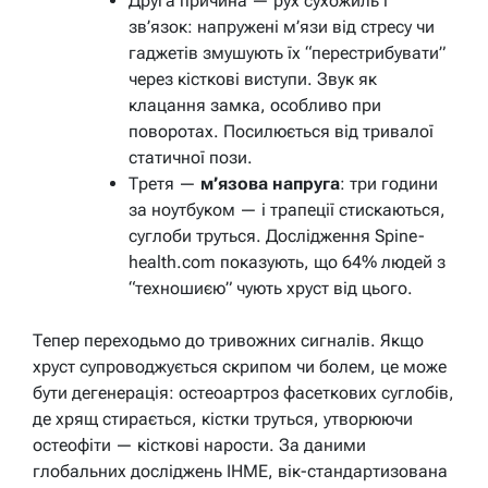
Друга причина —
рух сухожиль і
зв’язок
: напружені м’язи від стресу чи
гаджетів змушують їх “перестрибувати”
через кісткові виступи. Звук як
клацання замка, особливо при
поворотах. Посилюється від тривалої
статичної пози.
Третя —
м’язова напруга
: три години
за ноутбуком — і трапеції стискаються,
суглоби труться. Дослідження Spine-
health.com показують, що 64% людей з
“техношиєю” чують хруст від цього.
Тепер переходьмо до тривожних сигналів. Якщо
хруст супроводжується скрипом чи болем, це може
бути дегенерація: остеоартроз фасеткових суглобів,
де хрящ стирається, кістки труться, утворюючи
остеофіти — кісткові нарости. За даними
глобальних досліджень IHME, вік-стандартизована