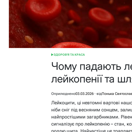
ЗДОРОВ'Я ТА КРАСА
ОПУБЛІКУВАТИ
У
Чому падають л
лейкопенії та ш
Оприлюднено
03.03.2026
від
Понька Святосла
Лейкоцити, ці невтомні вартові нашо
ніби сніг під весняним сонцем, за
найпростішими загарбниками. Рівень 
сигналізує про лейкопенію – стан, ко
роллю щита. Найчастіше це трапляєть