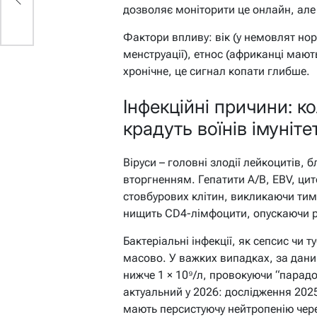
дозволяє моніторити це онлайн, але 
Фактори впливу: вік (у немовлят нор
менструації), етнос (африканці мают
хронічне, це сигнал копати глибше.
Інфекційні причини: ко
крадуть воїнів імуніте
Віруси – головні злодії лейкоцитів,
вторгненням. Гепатити A/B, EBV, ци
стовбурових клітин, викликаючи тим
нищить CD4-лімфоцити, опускаючи р
Бактеріальні інфекції, як сепсис чи 
масово. У важких випадках, за дани
нижче 1 × 10⁹/л, провокуючи “парад
актуальний у 2026: дослідження 202
мають персистуючу нейтропенію чере