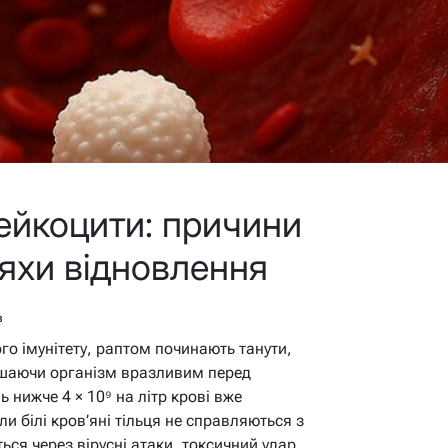
ейкоцити: причини
ляхи відновлення
в
го імунітету, раптом починають танути,
лишаючи організм вразливим перед
нижче 4 × 10⁹ на літр крові вже
ли білі кров’яні тільця не справляються з
ся через вірусні атаки, токсичний удар