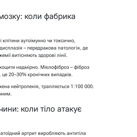
мозку: коли фабрика
 клітини аутоімунно чи токсично,
дисплазія – передракова патологія, де
емії витісняють здорові лінії.
ейкоцити надмірно. Мієлофіброз – фіброз
c, це 20–30% хронічних випадків.
ена нейтропенія, трапляється 1:100 000.
чним.
чини: коли тіло атакує
атоїдний артрит виробляють антитіла