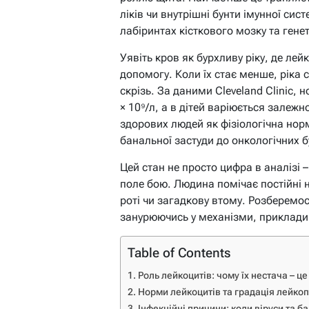
ліків чи внутрішні бунти імунної сис
лабіринтах кісткового мозку та гене
Уявіть кров як бурхливу ріку, де ле
допомогу. Коли їх стає менше, ріка 
скрізь. За даними Cleveland Clinic,
× 10⁹/л, а в дітей варіюється залежн
здорових людей як фізіологічна норм
банальної застуди до онкологічних б
Цей стан не просто цифра в аналізі 
поле бою. Людина помічає постійні 
роті чи загадкову втому. Розберемо
занурюючись у механізми, приклади т
Table of Contents
Роль лейкоцитів: чому їх нестача – це
Норми лейкоцитів та градація лейкопе
Інфекційні причини: коли віруси та бак