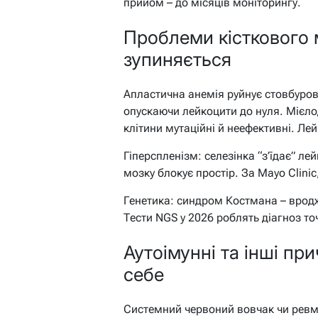
прийом – до місяців моніторингу.
Проблеми кісткового 
зупиняється
Апластична анемія руйнує стовбурові
опускаючи лейкоцити до нуля. Мієло
клітини мутаційні й неефективні. Лейк
Гіперспленізм: селезінка “з’їдає” л
мозку блокує простір. За Mayo Clini
Генетика: синдром Костмана – вродж
Тести NGS у 2026 роблять діагноз то
Аутоімунні та інші при
себе
Системний червоний вовчак чи ревм