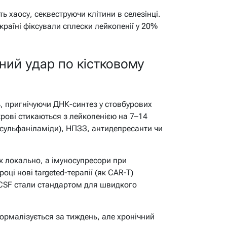
ь хаосу, секвеструючи клітини в селезінці.
країні фіксували сплески лейкопенії у 20%
чний удар по кістковому
ь, пригнічуючи ДНК-синтез у стовбурових
крові стикаються з лейкопенією на 7–14
, сульфаніламіди), НПЗЗ, антидепресанти чи
 локально, а імуносупресори при
оці нові targeted-терапії (як CAR-T)
-CSF стали стандартом для швидкого
нормалізується за тиждень, але хронічний