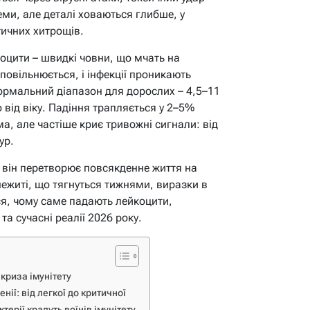
теми, але деталі ховаються глибше, у
тичних хитрощів.
йкоцити – швидкі човни, що мчать на
сповільнюється, і інфекції проникають
 нормальний діапазон для дорослих – 4,5–11
о від віку. Падіння трапляється у 2–5%
а, але частіше криє тривожні сигнали: від
ур.
– він перетворює повсякденне життя на
нежиті, що тягнуться тижнями, виразки в
ся, чому саме падають лейкоцити,
а сучасні реалії 2026 року.
 криза імунітету
нії: від легкої до критичної
терії крадуть воїнів імунітету