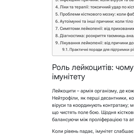
Ліки та терапії: токсичний удар по кі
Проблеми кісткового мозку: коли фа
Аутоімунні та інші причини: коли тіло
Симптоми лейкопенії: від приховани
Діагностика: розкриття таємниць ана
Лікування лейкопенії: від причини д
Практичні поради для підтримки р
Роль лейкоцитів: чому
імунітету
Лейкоцити – армія організму, де кож
Нейтрофіли, як перші десантники, к
віруси та координують контратаку;
що чистять поле бою. Щодня кістков
балансуючи між проліферацією та а
Коли рівень падає, імунітет слабша