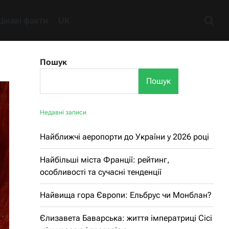
Цікаві факти
UK
Пошук
Пошук
Недавні записи
Найближчі аеропорти до України у 2026 році
Найбільші міста Франції: рейтинг,
особливості та сучасні тенденції
Найвища гора Європи: Ельбрус чи Монблан?
Єлизавета Баварська: життя імператриці Сісі