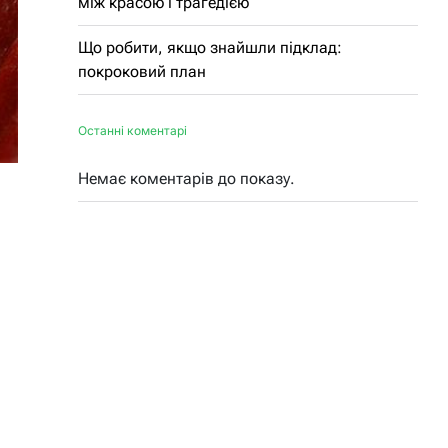
між красою і трагедією
Що робити, якщо знайшли підклад:
покроковий план
Останні коментарі
Немає коментарів до показу.