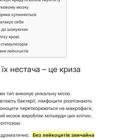
стковому мозку
брика зупиняється
 атакує себе
х до шокуючих
лізу крові
о стимуляторів
івня лейкоцитів
 їх нестача – це криза
ен тип виконує унікальну місію.
овтають бактерії; лімфоцити розпізнають
 моноцити перетворюються на макрофаги,
ий мозок виробляє мільярди цих клітин,
поптозом.
є драматично.
Без лейкоцитів звичайна