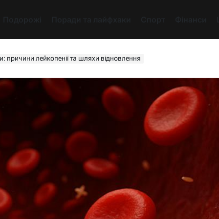
Подорожі
Поради та лайфхаки
Спорт
Фінанси
: причини лейкопенії та шляхи відновлення