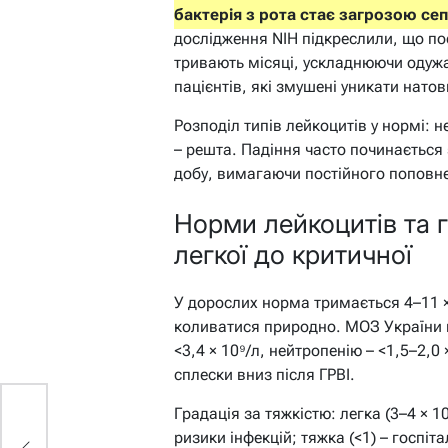
бактерія з рота стає загрозою се
дослідження NIH підкреслили, що пос
тривають місяці, ускладнюючи одужан
пацієнтів, які змушені уникати натов
Розподіл типів лейкоцитів у нормі:
– решта. Падіння часто починається 
добу, вимагаючи постійного поповн
Норми лейкоцитів та г
легкої до критичної
У дорослих норма тримається 4–11 ×
коливатися природно. МОЗ України 
<3,4 × 10⁹/л, нейтропенію – <1,5–2,0 
сплески вниз після ГРВІ.
Градація за тяжкістю: легка (3–4 × 1
и
ризики інфекцій; тяжка (<1) – госпіт