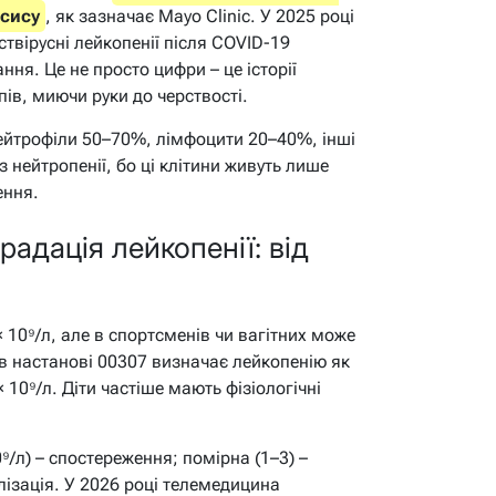
псису
, як зазначає Mayo Clinic. У 2025 році
твірусні лейкопенії після COVID-19
ня. Це не просто цифри – це історії
пів, миючи руки до черствості.
 нейтрофіли 50–70%, лімфоцити 20–40%, інші
з нейтропенії, бо ці клітини живуть лише
ення.
радація лейкопенії: від
 10⁹/л, але в спортсменів чи вагітних може
в настанові 00307 визначає лейкопенію як
× 10⁹/л. Діти частіше мають фізіологічні
0⁹/л) – спостереження; помірна (1–3) –
алізація. У 2026 році телемедицина