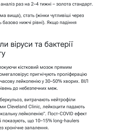
аналіз раз на 2–4 тижні – золота стандарт.
ма вища), стать (жінки чутливіші через
ь базово нижчі рівні). Якщо падіння
ли віруси та бактерії
ту
 блокуючи кістковий мозок прямим
томегаловірус пригнічують проліферацію
часову лейкопенію у 30–50% хворих. ВІЛ
івень до небезпечних меж.
туберкульоз, витрачають нейтрофіли
ми Cleveland Clinic, лейкоцити падають
оксальну лейкопенію”. Пост-COVID ефект
5 показують, що 10–15% long-haulers
з хронічне запалення.