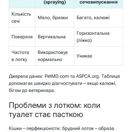
(spraying)
сечовипускання
Кількість
Мало, бризки
Багато, калюжі
сечі
Горизонтальна
Поверхня
Вертикальна
(ліжко)
Частота
Використовує
Уникає
в лотку
нормально
Джерела даних: PetMD.com та ASPCA.org. Таблиця
допомагає швидко діагностувати – якщо калюжі,
бігом до ветеринара.
Проблеми з лотком: коли
туалет стає пасткою
Кішки – перфекціоністи: брудний лоток – образа.