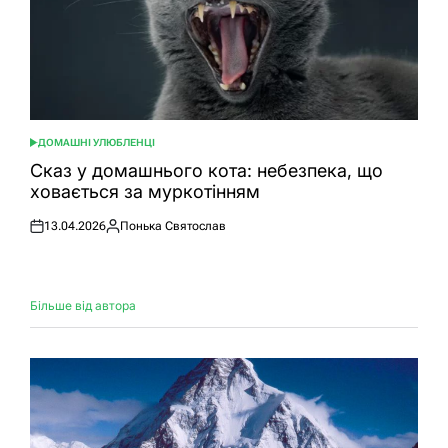
ДОМАШНІ УЛЮБЛЕНЦІ
ОПУБЛІКУВАТИ
У
Сказ у домашнього кота: небезпека, що
ховається за муркотінням
13.04.2026
Понька Святослав
Оприлюднено
Опубліковано
Більше від автора