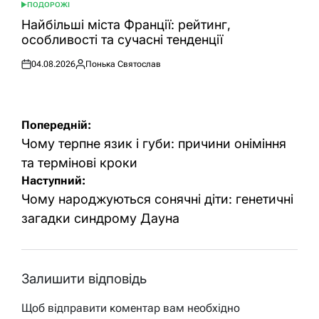
ПОДОРОЖІ
ОПУБЛІКУВАТИ
У
Найбільші міста Франції: рейтинг,
особливості та сучасні тенденції
04.08.2026
Понька Святослав
Оприлюднено
Опубліковано
Навігація
Попередній:
записів
Чому терпне язик і губи: причини оніміння
та термінові кроки
Наступний:
Чому народжуються сонячні діти: генетичні
загадки синдрому Дауна
Залишити відповідь
Щоб відправити коментар вам необхідно