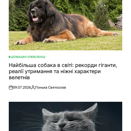
ДОМАШНІ УЛЮБЛЕНЦІ
ОПУБЛІКУВАТИ
У
Найбільша собака в світі: рекорди гіганти,
реалії утримання та ніжні характери
велетнів
09.07.2026
Понька Святослав
Оприлюднено
Опубліковано