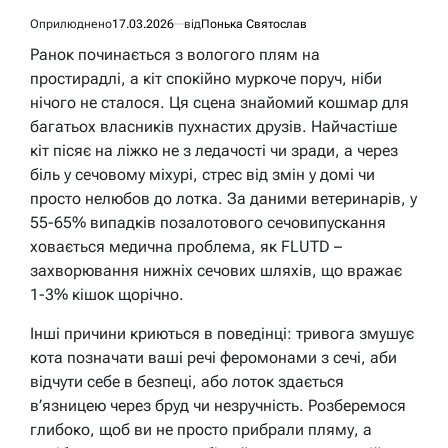
Оприлюднено
17.03.2026
від
Понька Святослав
Ранок починається з вологого плям на
простирадлі, а кіт спокійно муркоче поруч, ніби
нічого не сталося. Ця сцена знайомий кошмар для
багатьох власників пухнастих друзів. Найчастіше
кіт пісяє на ліжко не з ледачості чи зради, а через
біль у сечовому міхурі, стрес від змін у домі чи
просто нелюбов до лотка. За даними ветеринарів, у
55-65% випадків позалотового сечовипускання
ховається медична проблема, як FLUTD –
захворювання нижніх сечових шляхів, що вражає
1-3% кішок щорічно.
Інші причини криються в поведінці: тривога змушує
кота позначати ваші речі феромонами з сечі, аби
відчути себе в безпеці, або лоток здається
в’язницею через бруд чи незручність. Розберемося
глибоко, щоб ви не просто прибрали пляму, а