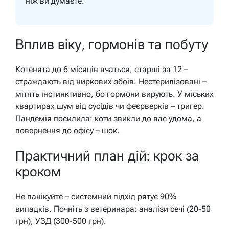
ніж ви думаєте.
Вплив віку, гормонів та побуту
Котенята до 6 місяців вчаться, старші за 12 –
страждають від ниркових збоїв. Нестерилізовані –
мітять інстинктивно, бо гормони вирують. У міських
квартирах шум від сусідів чи феєрверків – тригер.
Пандемія посилила: коти звикли до вас удома, а
повернення до офісу – шок.
Практичний план дій: крок за
кроком
Не панікуйте – системний підхід рятує 90%
випадків. Почніть з ветеринара: аналізи сечі (20-50
грн), УЗД (300-500 грн).