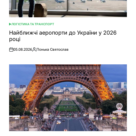
ЛОГІСТИКА ТА ТРАНСПОРТ
ОПУБЛІКУВАТИ
У
Найближчі аеропорти до України у 2026
році
05.08.2026
Понька Святослав
Оприлюднено
Опубліковано