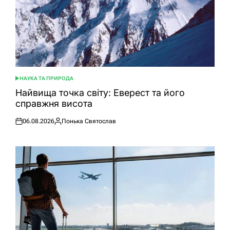
НАУКА ТА ПРИРОДА
ОПУБЛІКУВАТИ
У
Найвища точка світу: Еверест та його
справжня висота
06.08.2026
Понька Святослав
Оприлюднено
Опубліковано