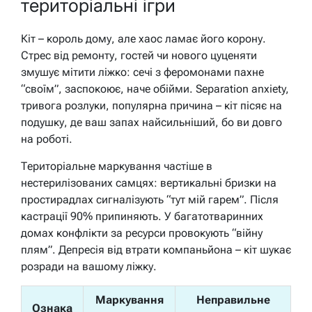
територіальні ігри
Кіт – король дому, але хаос ламає його корону.
Стрес від ремонту, гостей чи нового цуценяти
змушує мітити ліжко: сечі з феромонами пахне
“своїм”, заспокоює, наче обійми. Separation anxiety,
тривога розлуки, популярна причина – кіт пісяє на
подушку, де ваш запах найсильніший, бо ви довго
на роботі.
Територіальне маркування частіше в
нестерилізованих самцях: вертикальні бризки на
простирадлах сигналізують “тут мій гарем”. Після
кастрації 90% припиняють. У багатотваринних
домах конфлікти за ресурси провокують “війну
плям”. Депресія від втрати компаньйона – кіт шукає
розради на вашому ліжку.
Маркування
Неправильне
Ознака