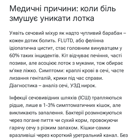
Медичні причини: коли біль
змушує уникати лотка
Уявіть сечовий міхур як надто чутливий барабан –
кожен дотик болить. FLUTD, або фелінна
ідіопатична цистит, стає головним винуватцем у
60% таких інцидентів. Кіт відчуває печіння, часті
позиви, але асоціює лоток з муками, тож обирає
м’яке ліжко. Симптоми: краплі крові в сечі, часте
лизання геніталій, крики під час справи.
Діагностика – аналіз сечі, УЗД нирок.
Інфекції сечовивідних шляхів (ІСШ) трапляються
рідше, лише в 1-3% симптоматичних кішок, але
викликають запалення. Бактерії розмножуються
через погане пиття чи сухий корм, провокуючи
гарячу сечу з різким запахом. Кішки-самки
вразливіші через короткий уретральний канал. Без