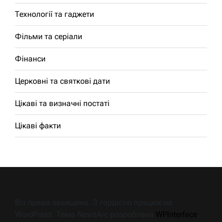
Технології та гаджети
Фільми та серіали
Фінанси
Церковні та святкові дати
Цікаві та визначні постаті
Цікаві факти
Всі права захищено. З гордістю працює на
WordPress. Тема NewsArc розроблена
WPInterface
.