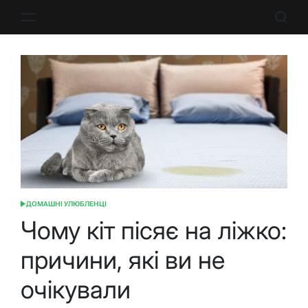
Перейти
до
вмісту
ДОМАШНІ УЛЮБЛЕНЦІ
ОПУБЛІКУВАТИ
У
Чому кіт пісяє на ліжко:
причини, які ви не
очікували