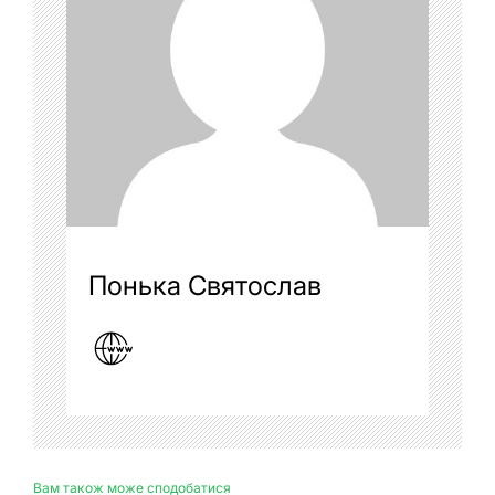
Понька Святослав
Вам також може сподобатися