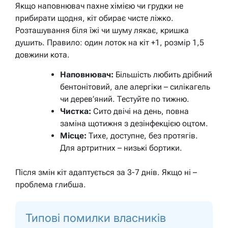
Якщо наповнювач пахне хімією чи грудки не
прибирати щодня, кіт обирає чисте ліжко.
Розташування біля їжі чи шуму лякає, кришка
душить. Правило: один лоток на кіт +1, розмір 1,5
довжини кота.
Наповнювач:
Більшість любить дрібний
бентонітовий, але алергіки – силікагель
чи дерев’яний. Тестуйте по тижню.
Чистка:
Сито двічі на день, повна
заміна щотижня з дезінфекцією оцтом.
Місце:
Тихе, доступне, без протягів.
Для артритних – низькі бортики.
Після змін кіт адаптується за 3-7 днів. Якщо ні –
проблема глибша.
Типові помилки власників