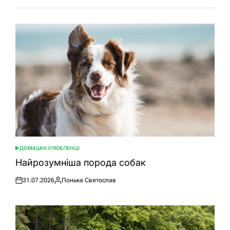
ДОМАШНІ УЛЮБЛЕНЦІ
ОПУБЛІКУВАТИ
У
Найрозумніша порода собак
31.07.2026
Понька Святослав
Оприлюднено
Опубліковано