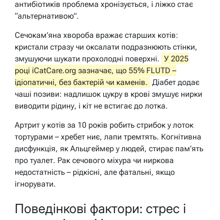
антибіотиків проблема хронізується, і ліжко стає
“альтернативою”.
Сечокам’яна хвороба вражає старших котів:
кристали стразу чи оксалати подразнюють стінки,
змушуючи шукати прохолодні поверхні.
У 2025
році iCatCare.org зазначає, що 55% FLUTD –
ідіопатичні, без бактерій чи каменів.
Діабет додає
чаші позиви: надлишок цукру в крові змушує нирки
виводити рідину, і кіт не встигає до лотка.
Артрит у котів за 10 років робить стрибок у лоток
тортурами – хребет ниє, лапи тремтять. Когнітивна
дисфункція, як Альцгеймер у людей, стирає пам’ять
про туалет. Рак сечового міхура чи ниркова
недостатність – рідкісні, але фатальні, якщо
ігнорувати.
Поведінкові фактори: стрес і