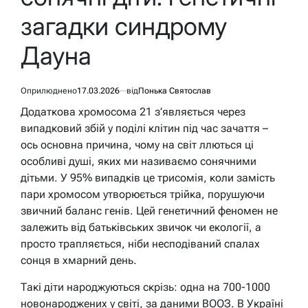
загадки синдрому
Дауна
Оприлюднено
17.03.2026
від
Понька Святослав
Додаткова хромосома 21 з’являється через
випадковий збій у поділі клітин під час зачаття –
ось основна причина, чому на світ ллються ці
особливі душі, яких ми називаємо сонячними
дітьми. У 95% випадків це трисомія, коли замість
пари хромосом утворюється трійка, порушуючи
звичний баланс генів. Цей генетичний феномен не
залежить від батьківських звичок чи екології, а
просто трапляється, ніби несподіваний спалах
сонця в хмарний день.
Такі діти народжуються скрізь: одна на 700-1000
новонароджених у світі, за даними ВООЗ. В Україні