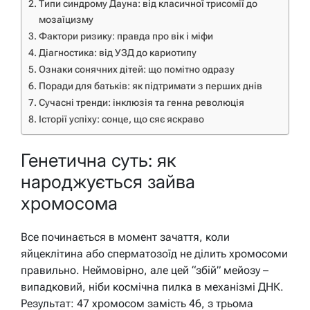
Типи синдрому Дауна: від класичної трисомії до
мозаїцизму
Фактори ризику: правда про вік і міфи
Діагностика: від УЗД до кариотипу
Ознаки сонячних дітей: що помітно одразу
Поради для батьків: як підтримати з перших днів
Сучасні тренди: інклюзія та генна революція
Історії успіху: сонце, що сяє яскраво
Генетична суть: як
народжується зайва
хромосома
Все починається в момент зачаття, коли
яйцеклітина або сперматозоїд не ділить хромосоми
правильно. Неймовірно, але цей “збій” мейозу –
випадковий, ніби космічна пилка в механізмі ДНК.
Результат: 47 хромосом замість 46, з трьома