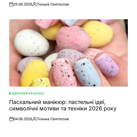
25.06.2026
Понька Святослав
Оприлюднено
Опубліковано
ЗДОРОВ'Я ТА КРАСА
ОПУБЛІКУВАТИ
У
Пасхальний манікюр: пастельні ідеї,
символічні мотиви та техніки 2026 року
04.06.2026
Понька Святослав
Оприлюднено
Опубліковано