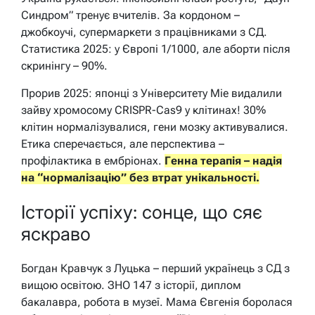
Синдром” тренує вчителів. За кордоном –
джобкоучі, супермаркети з працівниками з СД.
Статистика 2025: у Європі 1/1000, але аборти після
скринінгу – 90%.
Прорив 2025: японці з Університету Mie видалили
зайву хромосому CRISPR-Cas9 у клітинах! 30%
клітин нормалізувалися, гени мозку активувалися.
Етика сперечається, але перспектива –
профілактика в ембріонах.
Генна терапія – надія
на “нормалізацію” без втрат унікальності.
Історії успіху: сонце, що сяє
яскраво
Богдан Кравчук з Луцька – перший українець з СД з
вищою освітою. ЗНО 147 з історії, диплом
бакалавра, робота в музеї. Мама Євгенія боролася