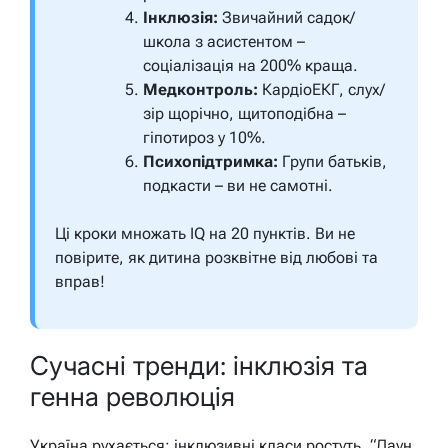
Інклюзія:
Звичайний садок/
школа з асистентом –
соціалізація на 200% краща.
Медконтроль:
КардіоЕКГ, слух/
зір щорічно, щитоподібна –
гіпотироз у 10%.
Психопідтримка:
Групи батьків,
подкасти – ви не самотні.
Ці кроки множать IQ на 20 пунктів. Ви не
повірите, як дитина розквітне від любові та
вправ!
Сучасні тренди: інклюзія та
генна революція
Україна рухається: інклюзивні класи ростуть, “Даун