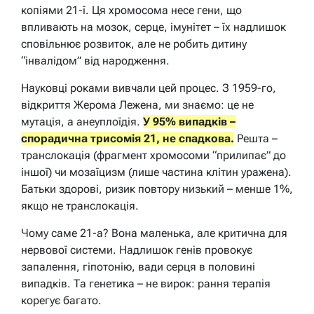
копіями 21-ї. Ця хромосома несе гени, що
впливають на мозок, серце, імунітет – їх надлишок
сповільнює розвиток, але не робить дитину
“інвалідом” від народження.
Науковці роками вивчали цей процес. З 1959-го,
відкриття Жерома Лежена, ми знаємо: це не
мутація, а анеуплоїдія.
У 95% випадків –
спорадична трисомія 21, не спадкова.
Решта –
транслокація (фрагмент хромосоми “прилипає” до
іншої) чи мозаїцизм (лише частина клітин уражена).
Батьки здорові, ризик повтору низький – менше 1%,
якщо не транслокація.
Чому саме 21-а? Вона маленька, але критична для
нервової системи. Надлишок генів провокує
запалення, гіпотонію, вади серця в половині
випадків. Та генетика – не вирок: рання терапія
корегує багато.