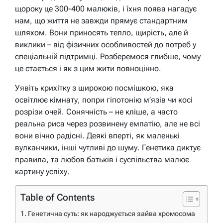
щороку це 300-400 малюків, і їхня поява нагадує
нам, що життя не завжди прямує стандартним
шляхом. Вони приносять тепло, щирість, але й
виклики – від фізичних особливостей до потреб у
спеціальній підтримці. Розберемося глибше, чому
це стається і як з цим жити повноцінно.
Уявіть крихітку з широкою посмішкою, яка
освітлює кімнату, попри гіпотонію м’язів чи косі
розрізи очей. Сонячність – не кліше, а часто
реальна риса через розвинену емпатію, але не всі
вони вічно радісні. Деякі вперті, як маленькі
вулканчики, інші чутливі до шуму. Генетика диктує
правила, та любов батьків і суспільства малює
картину успіху.
Table of Contents
Генетична суть: як народжується зайва хромосома