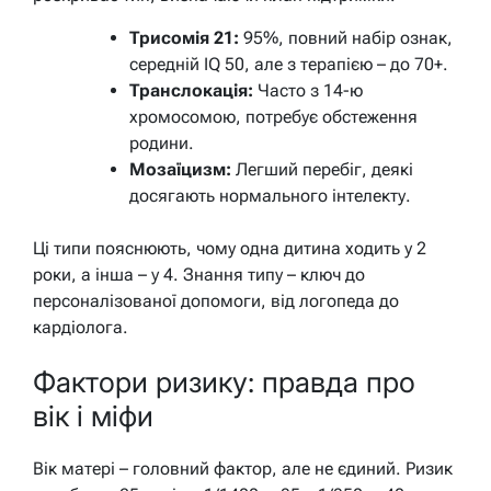
Трисомія 21:
95%, повний набір ознак,
середній IQ 50, але з терапією – до 70+.
Транслокація:
Часто з 14-ю
хромосомою, потребує обстеження
родини.
Мозаїцизм:
Легший перебіг, деякі
досягають нормального інтелекту.
Ці типи пояснюють, чому одна дитина ходить у 2
роки, а інша – у 4. Знання типу – ключ до
персоналізованої допомоги, від логопеда до
кардіолога.
Фактори ризику: правда про
вік і міфи
Вік матері – головний фактор, але не єдиний. Ризик