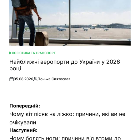
ЛОГІСТИКА ТА ТРАНСПОРТ
ОПУБЛІКУВАТИ
У
Найближчі аеропорти до України у 2026
році
05.08.2026
Понька Святослав
Оприлюднено
Опубліковано
Навігація
Попередній:
записів
Чому кіт пісяє на ліжко: причини, які ви не
очікували
Наступний:
Чому болять ноги: причини від втоми до