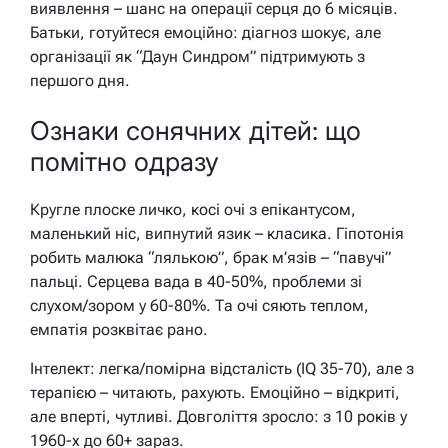
виявлення – шанс на операції серця до 6 місяців.
Батьки, готуйтеся емоційно: діагноз шокує, але
організації як “Даун Синдром” підтримують з
першого дня.
Ознаки сонячних дітей: що
помітно одразу
Кругле плоске личко, косі очі з епікантусом,
маленький ніс, випнутий язик – класика. Гіпотонія
робить малюка “лялькою”, брак м’язів – “павучі”
пальці. Серцева вада в 40-50%, проблеми зі
слухом/зором у 60-80%. Та очі сяють теплом,
емпатія розквітає рано.
Інтелект: легка/помірна відсталість (IQ 35-70), але з
терапією – читають, рахують. Емоційно – відкриті,
але вперті, чутливі. Довголіття зросло: з 10 років у
1960-х до 60+ зараз.