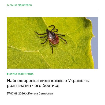
Більше від автора
НАУКА ТА ПРИРОДА
ОПУБЛІКУВАТИ
У
Найпоширеніші види кліщів в Україні: як
розпізнати і чого боятися
07.08.2026
Понька Святослав
Оприлюднено
Опубліковано