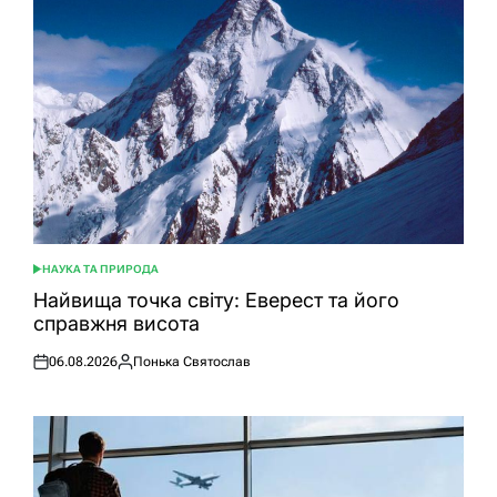
НАУКА ТА ПРИРОДА
ОПУБЛІКУВАТИ
У
Найвища точка світу: Еверест та його
справжня висота
06.08.2026
Понька Святослав
Оприлюднено
Опубліковано