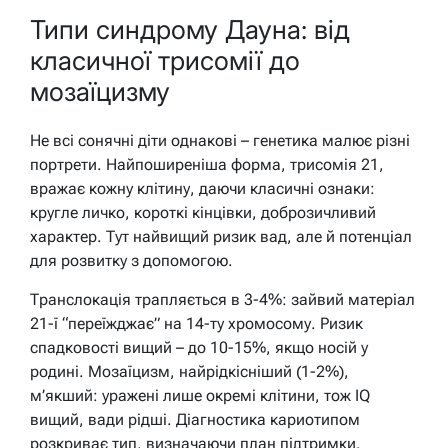
Типи синдрому Дауна: від
класичної трисомії до
мозаїцизму
Не всі сонячні діти однакові – генетика малює різні
портрети. Найпоширеніша форма, трисомія 21,
вражає кожну клітину, даючи класичні ознаки:
кругле личко, короткі кінцівки, доброзичливий
характер. Тут найвищий ризик вад, але й потенціал
для розвитку з допомогою.
Транслокація трапляється в 3-4%: зайвий матеріал
21-ї “переїжджає” на 14-ту хромосому. Ризик
спадковості вищий – до 10-15%, якщо носій у
родині. Мозаїцизм, найрідкісніший (1-2%),
м’якший: уражені лише окремі клітини, тож IQ
вищий, вади рідші. Діагностика кариотипом
розкриває тип, визначаючи план підтримки.