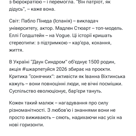
з бюрократією – і перемогла. “Він патріот, як
дідусь”, – каже вона.
Світ: Пабло Пінеда (Іспанія) – викладач
університету, актор. Мадлен Стюарт – топ-модель.
Еллі Голдштейн – на Vogue. Ці історії кришать
стереотипи: з підтримкою – кар’єра, кохання,
життя.
В Україні “Даун Синдром” об’єднує 1500 родин,
акція #шкарпетуйся 2026 збирає на проєкти.
Критика “сонячних”: активісти як Іванна Віхтинська
кажуть – вони повноцінні люди, не вічні посмішки.
Суспільство еволюціонує, бар’єри тануть.
Кожен такий малюк – нагадування про силу
різноманітності. З любов’ю і знаннями вони не
просто виживають – сяють, надихаючи нас усіх на
нові горизонти.