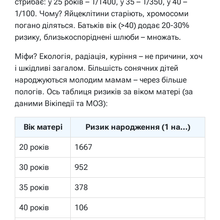
стрибає: у 25 років – 1/1400, у 35 – 1/350, у 40 –
1/100. Чому? Яйцеклітини старіють, хромосоми
погано діляться. Батьків вік (>40) додає 20-30%
ризику, близькоспоріднені шлюби – множать.
Міфи? Екологія, радіація, куріння – не причини, хоч
і шкідливі загалом.
Більшість сонячних дітей
народжуються молодим мамам
– через більше
пологів. Ось таблиця ризиків за віком матері (за
даними Вікіпедії та МОЗ):
Вік матері
Ризик народження (1 на…)
20 років
1667
30 років
952
35 років
378
40 років
106