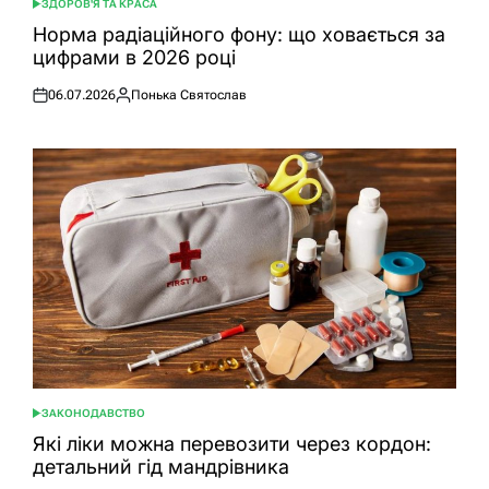
ЗДОРОВ'Я ТА КРАСА
ОПУБЛІКУВАТИ
У
Норма радіаційного фону: що ховається за
цифрами в 2026 році
06.07.2026
Понька Святослав
Оприлюднено
Опубліковано
ЗАКОНОДАВСТВО
ОПУБЛІКУВАТИ
У
Які ліки можна перевозити через кордон:
детальний гід мандрівника