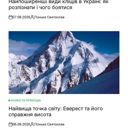
Найпоширеніші види кліщів в Україні: як
розпізнати і чого боятися
07.08.2026
Понька Святослав
Оприлюднено
Опубліковано
НАУКА ТА ПРИРОДА
ОПУБЛІКУВАТИ
У
Найвища точка світу: Еверест та його
справжня висота
06.08.2026
Понька Святослав
Оприлюднено
Опубліковано