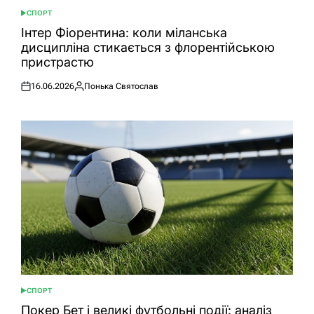
СПОРТ
ОПУБЛІКУВАТИ
У
Інтер Фіорентина: коли міланська
дисципліна стикається з флорентійською
пристрастю
16.06.2026
Понька Святослав
Оприлюднено
Опубліковано
СПОРТ
ОПУБЛІКУВАТИ
У
Покер Бет і великі футбольні події: аналіз