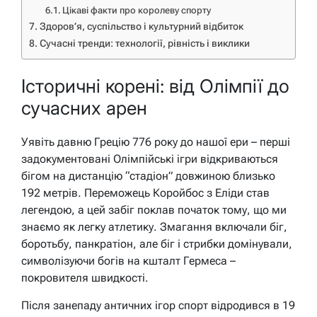
Цікаві факти про королеву спорту
Здоров’я, суспільство і культурний відбиток
Сучасні тренди: технології, рівність і виклики
Історичні корені: від Олімпії до
сучасних арен
Уявіть давню Грецію 776 року до нашої ери – перші
задокументовані Олімпійські ігри відкриваються
бігом на дистанцію “стадіон” довжиною близько
192 метрів. Переможець Коройбос з Еліди став
легендою, а цей забіг поклав початок тому, що ми
знаємо як легку атлетику. Змагання включали біг,
боротьбу, панкратіон, але біг і стрибки домінували,
символізуючи богів на кшталт Гермеса –
покровителя швидкості.
Після занепаду античних ігор спорт відродився в 19