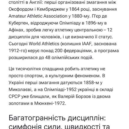
столітті в Англії: перші організовані змагання між
Оксфордом і Кембриджем у 1864 році, заснування
Amateur Athletic Association у 1880-му. П’єр де
Кубертен, відроджуючи Олімпіаду в 1896-му в
Афінах, зробив легку атлетику центральною – 12
дисциплін для чоловіків, і це визначило її статус.
Сьогодні World Athletics (колишня IAAF, заснована
1912-го) керує понад 200 федераціями, а програма
розширилася до 48 олімпійських подій.
Ця тисячолітня спадщина робить атлетику не
просто спортом, а культурним феноменом. В
Україні перші змагання датуються 1858-м у
Миколаєві, а на Олімпіаді-1952 українці в складі
СРСР уже блищали, як Валерій Борзов із двома
золотами в Мюнхені-1972.
Багатогранність дисциплін:
симфонія сили, швидкості та