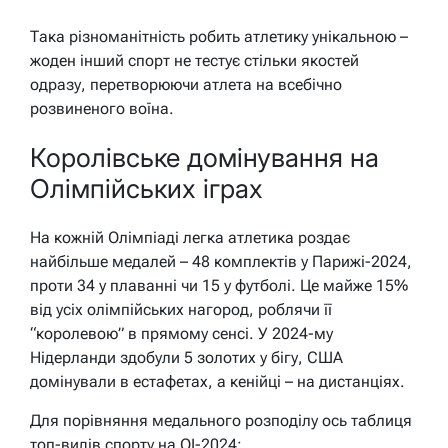
Така різноманітність робить атлетику унікальною –
жоден інший спорт не тестує стільки якостей
одразу, перетворюючи атлета на всебічно
розвиненого воїна.
Королівське домінування на
Олімпійських іграх
На кожній Олімпіаді легка атлетика роздає
найбільше медалей – 48 комплектів у Парижі-2024,
проти 34 у плаванні чи 15 у футболі. Це майже 15%
від усіх олімпійських нагород, роблячи її
“королевою” в прямому сенсі. У 2024-му
Нідерланди здобули 5 золотих у бігу, США
домінували в естафетах, а кенійці – на дистанціях.
Для порівняння медального розподілу ось таблиця
топ-видів спорту на ОІ-2024: