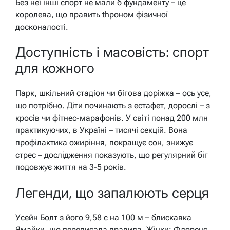
Без неї інші спорт не мали б фундаменту – це
королева, що править thроном фізичної
досконалості.
Доступність і масовість: спорт
для кожного
Парк, шкільний стадіон чи бігова доріжка – ось усе,
що потрібно. Діти починають з естафет, дорослі – з
кросів чи фітнес-марафонів. У світі понад 200 млн
практикуючих, в Україні – тисячі секцій. Вона
профілактика ожиріння, покращує сон, знижує
стрес – дослідження показують, що регулярний біг
подовжує життя на 3-5 років.
Легенди, що запалюють серця
Усейн Болт з його 9,58 с на 100 м – блискавка
Ямайки, що переписала правила. Жінки: Флоренс