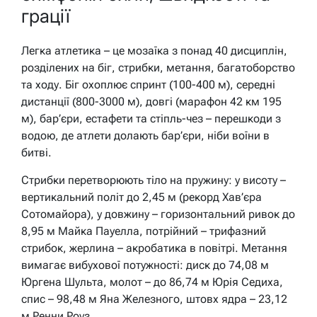
грації
Легка атлетика – це мозаїка з понад 40 дисциплін,
розділених на біг, стрибки, метання, багатоборство
та ходу. Біг охоплює спринт (100-400 м), середні
дистанції (800-3000 м), довгі (марафон 42 км 195
м), бар’єри, естафети та стіпль-чез – перешкоди з
водою, де атлети долають бар’єри, ніби воїни в
битві.
Стрибки перетворюють тіло на пружину: у висоту –
вертикальний політ до 2,45 м (рекорд Хав’єра
Сотомайора), у довжину – горизонтальний ривок до
8,95 м Майка Пауелла, потрійний – трифазний
стрибок, жерлина – акробатика в повітрі. Метання
вимагає вибухової потужності: диск до 74,08 м
Юргена Шульта, молот – до 86,74 м Юрія Седиха,
спис – 98,48 м Яна Железного, штовх ядра – 23,12
м Ренни Роуз.