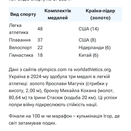
Комплектів
Країна-лідер
Вид спорту
медалей
(золото)
Легка
48
США (14)
атлетика
Плавання
37
США (8)
Велоспорт
22
Нідерланди (6)
Гімнастика
18
Китай (6)
Дані з сайтів olympics.com та worldathletics.org.
Україна в 2024-му здобула три медалі в легкій
атлетиці: золото Ярослави Магучіх (стрибки у
висоту, 2,00 м), бронзу Михайла Кохана (молот,
80,64 м) та Ірини Стасюк (ходьба 20 км). Ці успіхи
попри війну підкреслюють стійкість нації.
Фінали на 100 м чи марафон – кульмінація Ігор, де
світ затамував подих.