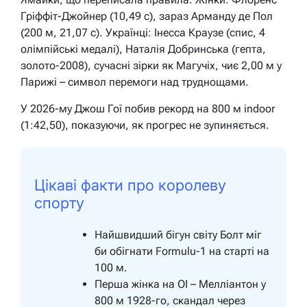
Гріффіт-Джойнер (10,49 с), зараз Арманду де Пол
(200 м, 21,07 с). Українці: Інесса Краузе (спис, 4
олімпійські медалі), Наталія Добринська (гепта,
золото-2008), сучасні зірки як Магучіх, чиє 2,00 м у
Парижі – символ перемоги над труднощами.
У 2026-му Джош Гої побив рекорд на 800 м indoor
(1:42,50), показуючи, як прогрес не зупиняється.
Цікаві факти про королеву
спорту
Найшвидший бігун світу Болт міг
би обігнати Formulu-1 на старті на
100 м.
Перша жінка на ОІ – Мелліантон у
800 м 1928-го, скандал через