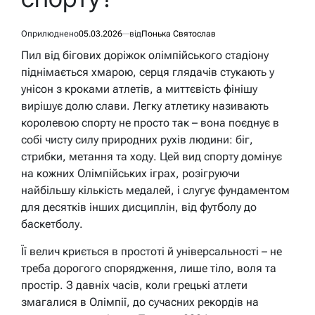
Оприлюднено
05.03.2026
від
Понька Святослав
Пил від бігових доріжок олімпійського стадіону
піднімається хмарою, серця глядачів стукають у
унісон з кроками атлетів, а миттєвість фінішу
вирішує долю слави. Легку атлетику називають
королевою спорту не просто так – вона поєднує в
собі чисту силу природних рухів людини: біг,
стрибки, метання та ходу. Цей вид спорту домінує
на кожних Олімпійських іграх, розігруючи
найбільшу кількість медалей, і слугує фундаментом
для десятків інших дисциплін, від футболу до
баскетболу.
Її велич криється в простоті й універсальності – не
треба дорогого спорядження, лише тіло, воля та
простір. З давніх часів, коли грецькі атлети
змагалися в Олімпії, до сучасних рекордів на