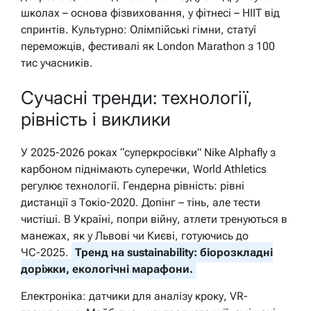
школах – основа фізвиховання, у фітнесі – HIIT від
спринтів. Культурно: Олімпійські гімни, статуї
переможців, фестивалі як London Marathon з 100
тис учасників.
Сучасні тренди: технології,
рівність і виклики
У 2025-2026 роках “суперкросівки” Nike Alphafly з
карбоном піднімають суперечки, World Athletics
регулює технології. Гендерна рівність: рівні
дистанції з Токіо-2020. Допінг – тінь, але тести
чистіші. В Україні, попри війну, атлети тренуються в
манежах, як у Львові чи Києві, готуючись до
ЧС-2025.
Тренд на sustainability: біорозкладні
доріжки, екологічні марафони.
Електроніка: датчики для аналізу кроку, VR-