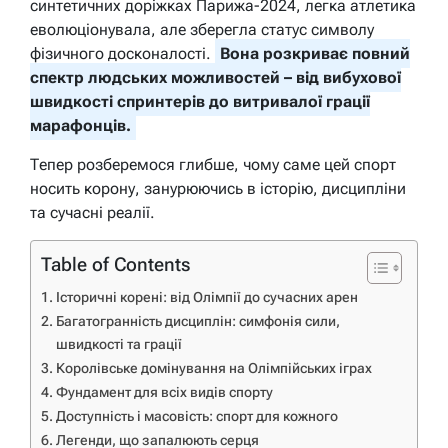
синтетичних доріжках Парижа-2024, легка атлетика
еволюціонувала, але зберегла статус символу
фізичного досконалості.
Вона розкриває повний
спектр людських можливостей – від вибухової
швидкості спринтерів до витривалої грації
марафонців.
Тепер розберемося глибше, чому саме цей спорт
носить корону, занурюючись в історію, дисципліни
та сучасні реалії.
Table of Contents
Історичні корені: від Олімпії до сучасних арен
Багатогранність дисциплін: симфонія сили,
швидкості та грації
Королівське домінування на Олімпійських іграх
Фундамент для всіх видів спорту
Доступність і масовість: спорт для кожного
Легенди, що запалюють серця