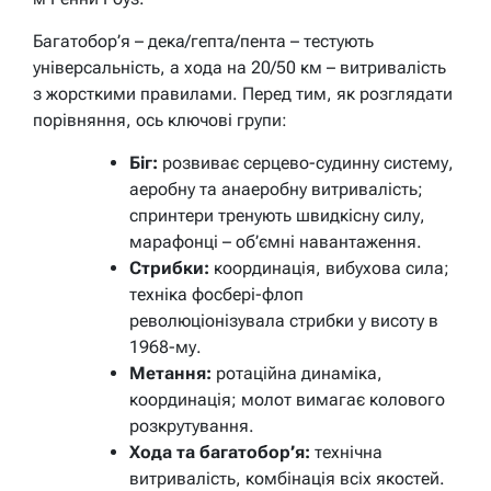
Багатобор’я – дека/гепта/пента – тестують
універсальність, а хода на 20/50 км – витривалість
з жорсткими правилами. Перед тим, як розглядати
порівняння, ось ключові групи:
Біг:
розвиває серцево-судинну систему,
аеробну та анаеробну витривалість;
спринтери тренують швидкісну силу,
марафонці – об’ємні навантаження.
Стрибки:
координація, вибухова сила;
техніка фосбері-флоп
революціонізувала стрибки у висоту в
1968-му.
Метання:
ротаційна динаміка,
координація; молот вимагає колового
розкрутування.
Хода та багатобор’я:
технічна
витривалість, комбінація всіх якостей.