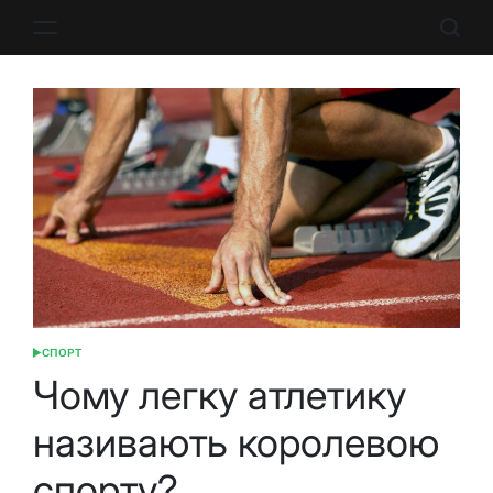
Перейти
до
вмісту
СПОРТ
ОПУБЛІКУВАТИ
У
Чому легку атлетику
називають королевою
спорту?