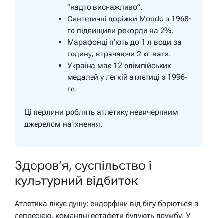
“надто виснажливо”.
Синтетичні доріжки Mondo з 1968-
го підвищили рекорди на 2%.
Марафонці п’ють до 1 л води за
годину, втрачаючи 2 кг ваги.
Україна має 12 олімпійських
медалей у легкій атлетиці з 1996-
го.
Ці перлини роблять атлетику невичерпним
джерелом натхнення.
Здоров’я, суспільство і
культурний відбиток
Атлетика лікує душу: ендорфіни від бігу борються з
депресією, командні естафети будують дружбу. У