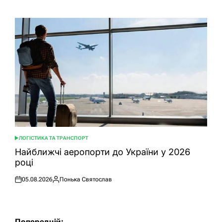
ЛОГІСТИКА ТА ТРАНСПОРТ
ОПУБЛІКУВАТИ
У
Найближчі аеропорти до України у 2026
році
05.08.2026
Понька Святослав
Оприлюднено
Опубліковано
Попередній: