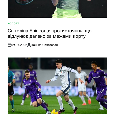
СПОРТ
ОПУБЛІКУВАТИ
У
Світоліна Блінкова: протистояння, що
відлунює далеко за межами корту
09.07.2026
Понька Святослав
Оприлюднено
Опубліковано