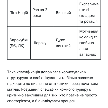
Експериме
Раз на 2
нти зі
Ліга Націй
Високий
роки
складом
та ротація
Мотивація
команд та
Єврокубки
Дуже
Щороку
глибина
(ЛЄ, ЛК)
високий
лави
запасних
Така класифікація допомагає користувачам
структурувати свої очікування та більш зважено
підходити до вивчення статистики перед початком
матчів. Розуміння специфіки кожного турніру є
критично важливим для тих, хто прагне не просто
спостерігати, а й аналізувати процеси.