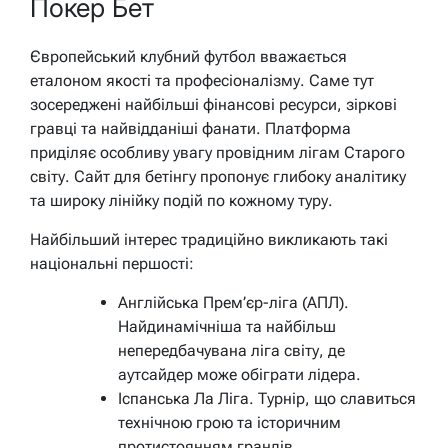
Покер Бет
Європейський клубний футбол вважається
еталоном якості та професіоналізму. Саме тут
зосереджені найбільші фінансові ресурси, зіркові
гравці та найвідданіші фанати. Платформа
приділяє особливу увагу провідним лігам Старого
світу. Сайт для бетінгу пропонує глибоку аналітику
та широку лінійку подій по кожному туру.
Найбільший інтерес традиційно викликають такі
національні першості:
Англійська Прем’єр-ліга (АПЛ).
Найдинамічніша та найбільш
непередбачувана ліга світу, де
аутсайдер може обіграти лідера.
Іспанська Ла Ліга. Турнір, що славиться
технічною грою та історичним
протистоянням грандів.