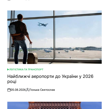
Оприлюднено
Опубліковано
ЛОГІСТИКА ТА ТРАНСПОРТ
ОПУБЛІКУВАТИ
У
Найближчі аеропорти до України у 2026
році
05.08.2026
Понька Святослав
Оприлюднено
Опубліковано