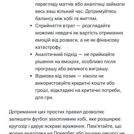
перегляду матчів або аналітиці займати
весь ваш вільний час. Дотримуйтесь
балансу між хобі та життям.
Сприйняття втрат — розглядайте
можливі невдачі як вартість отриманих
емоцій від розваги, а не як фінансову
катастрофу.
Аналітичний підхід — не приймайте
рішення на емоціях, особливо після
програшу або великого виграшу.
Відмова від позик — ніколи не
використовуйте кредитні кошти або
гроші, відкладені на критичні потреби,
для гри.
Дотримання цих простих правил дозволяє
залишати футбол захопливим хобі, яке розширює
кругозір і дарує яскраві враження. Пам’ятайте, що
жодна аналітика на Покербет або іншому ресурсі не