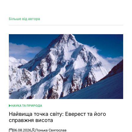
Більше від автора
НАУКА ТА ПРИРОДА
ОПУБЛІКУВАТИ
У
Найвища точка світу: Еверест та його
справжня висота
06.08.2026
Понька Святослав