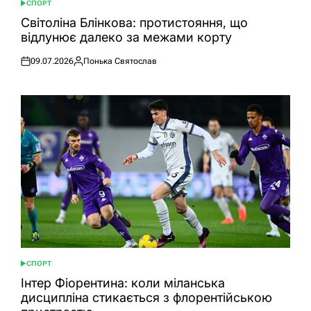
СПОРТ
ОПУБЛІКУВАТИ
У
Світоліна Блінкова: протистояння, що
відлунює далеко за межами корту
09.07.2026
Понька Святослав
Оприлюднено
Опубліковано
СПОРТ
ОПУБЛІКУВАТИ
У
Інтер Фіорентина: коли міланська
дисципліна стикається з флорентійською