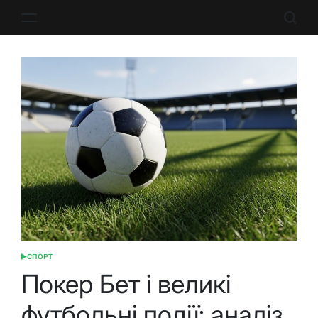
Перейти
до
вмісту
СПОРТ
ОПУБЛІКУВАТИ
У
Покер Бет і великі
футбольні події: аналіз