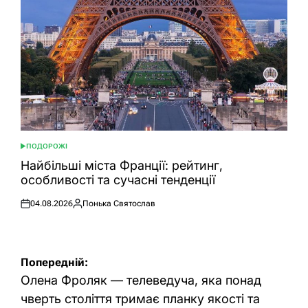
ПОДОРОЖІ
ОПУБЛІКУВАТИ
У
Найбільші міста Франції: рейтинг,
особливості та сучасні тенденції
04.08.2026
Понька Святослав
Оприлюднено
Опубліковано
Навігація
Попередній:
записів
Олена Фроляк — телеведуча, яка понад
чверть століття тримає планку якості та