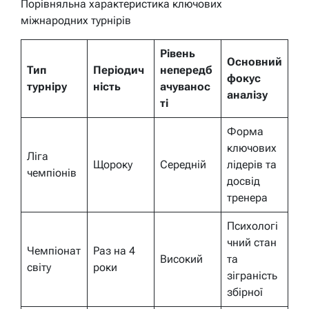
Порівняльна характеристика ключових
міжнародних турнірів
Рівень
Основний
Тип
Періодич
непередб
фокус
турніру
ність
ачуванос
аналізу
ті
Форма
ключових
Ліга
Щороку
Середній
лідерів та
чемпіонів
досвід
тренера
Психологі
чний стан
Чемпіонат
Раз на 4
Високий
та
світу
роки
зіграність
збірної