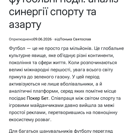
синергії спорту та
азарту
Оприлюднено
09.06.2026
від
Понька Святослав
Футбол — це не просто гра мільйонів. Це глобальне
культурне явище, яке об’єднує різні континенти,
покоління та сфери життя. Коли розпочинаються
великі міжнародні першості, увага всього світу
прикута до зеленого газону. У цей період
активізуються не лише вболівальники, а й
аналітичні платформи, серед яких помітне місце
посідає
Покер Бет
. Співпраця між світом спорту та
ігровими майданчиками давно вийшла за межі
простої реклами, перетворившись на повноцінну
екосистему розваг.
Для багатьох шанувальників футболу перегляд