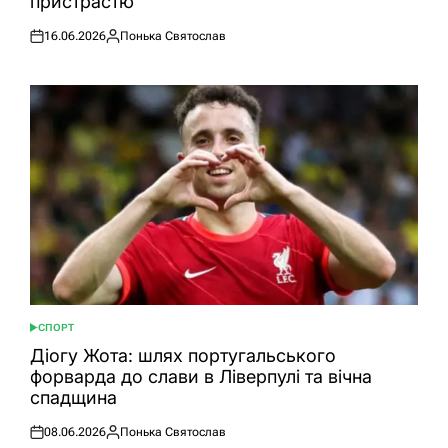
пристрастю
16.06.2026
Понька Святослав
Оприлюднено
Опубліковано
СПОРТ
ОПУБЛІКУВАТИ
У
Діогу Жота: шлях португальського
форварда до слави в Ліверпулі та вічна
спадщина
08.06.2026
Понька Святослав
Оприлюднено
Опубліковано