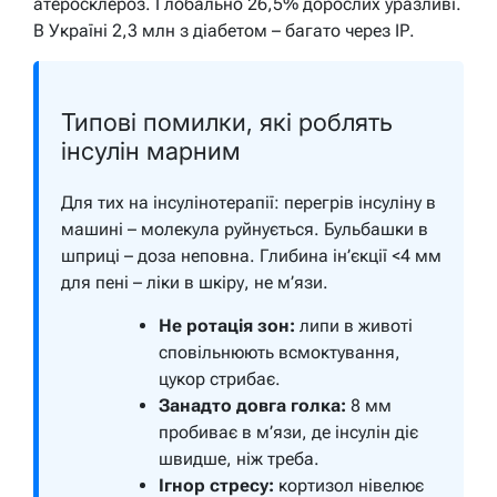
атеросклероз. Глобально 26,5% дорослих уразливі.
В Україні 2,3 млн з діабетом – багато через ІР.
Типові помилки, які роблять
інсулін марним
Для тих на інсулінотерапії: перегрів інсуліну в
машині – молекула руйнується. Бульбашки в
шприці – доза неповна. Глибина ін’єкції <4 мм
для пені – ліки в шкіру, не м’язи.
Не ротація зон:
липи в животі
сповільнюють всмоктування,
цукор стрибає.
Занадто довга голка:
8 мм
пробиває в м’язи, де інсулін діє
швидше, ніж треба.
Ігнор стресу:
кортизол нівелює