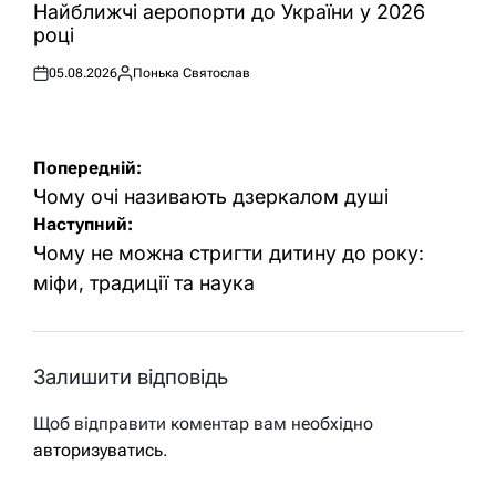
У
Найближчі аеропорти до України у 2026
році
05.08.2026
Понька Святослав
Оприлюднено
Опубліковано
Навігація
Попередній:
записів
Чому очі називають дзеркалом душі
Наступний:
Чому не можна стригти дитину до року:
міфи, традиції та наука
Залишити відповідь
Щоб відправити коментар вам необхідно
авторизуватись
.