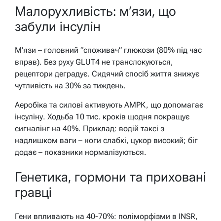
Малорухливість: м’язи, що
забули інсулін
М’язи – головний “споживач” глюкози (80% під час
вправ). Без руху GLUT4 не транслокуються,
рецептори деградує. Сидячий спосіб життя знижує
чутливість на 30% за тиждень.
Аеробіка та силові активують AMPK, що допомагає
інсуліну. Ходьба 10 тис. кроків щодня покращує
сигналінг на 40%. Приклад: водій таксі з
надлишком ваги – ноги слабкі, цукор високий; біг
додає – показники нормалізуються.
Генетика, гормони та приховані
гравці
Гени впливають на 40-70%: поліморфізми в INSR,