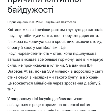
байдужості
Оприлюднено
03.03.2026
від
Понька Святослав
Клітини м’язів і печінки раптом глухнуть до сигналів
інсуліну, ніби музиканти, що ігнорують диригента.
Глюкоза накопичується в крові, викликаючи втому,
спрагу й хаос у метаболізмі. Це
інсулінорезистентність – стан, коли підшлункова
залоза викидає все більше гормону, але він марнує
сили, не проникаючи в клітини. За даними IDF
Diabetes Atlas, понад 589 мільйонів дорослих у світі
стикаються з наслідками такого бунту, а в Україні
це торкається мільйонів через зростання діабету 2
типу.
У здоровому тілі інсулін діє блискавично:
зв’язується з рецепторами на поверхні клітин,
запускає каскад сигналів і відкриває канали для