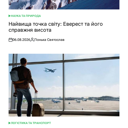
НАУКА ТА ПРИРОДА
ОПУБЛІКУВАТИ
У
Найвища точка світу: Еверест та його
справжня висота
06.08.2026
Понька Святослав
Оприлюднено
Опубліковано
ЛОГІСТИКА ТА ТРАНСПОРТ
ОПУБЛІКУВАТИ