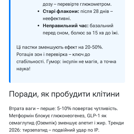
дозу – перевірте глюкометром.
Старі флакони:
після 28 днів –
неефективні.
Неправильний час:
базальний
перед сном, болюс за 15 хв до їжі.
Ці пастки зменшують ефект на 20-50%.
Ротація зон і перевірка – ключ до
стабільності. Гумор: інсулін не магія, а точна
наука!
Поради, як пробудити клітини
Втрата ваги – перше: 5-10% повертає чутливість.
Метформін блокує глюконеогенез, GLP-1 як
семаглутид (Оземпік) зменшує апетит і жир. Тренди
2026: тирзепатид – подвійний удар по ІР.