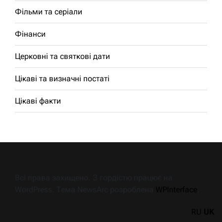
Фільми та серіали
Фінанси
Церковні та святкові дати
Цікаві та визначні постаті
Цікаві факти
Всі права захищено. З гордістю працює на
WordPress. Тема NewsArc розроблена
WPInterface
.
RU
UK