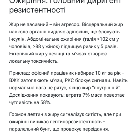
Ожиріння: головний диригент
резистентності
Жир не пасивний – він агресор. Вісцеральний жир
навколо органів виділяє адіпокіни, що блокують
інсулін. Абдомінальне ожиріння (талія >102 см у
чоловіків, >88 у жінок) підвищує ризик у 5 разів.
Ектопічний жир у печінці та м’язах створює
локальну токсичність.
Приклад: офісний працівник набирає 10 кг за рік –
ВЖК затоплюють м’язи, PKC блокує сигнали. Навіть
нормальна вага не рятує, якщо жир “внутрішній”.
Дослідження показують: втрата 7% маси повертає
чутливість на 58%.
Гормон лептин з жиру сигналізує ситість, але при
ожирінні виникає лептинорезистентність –
паралельний бунт, що провокує переїдання.