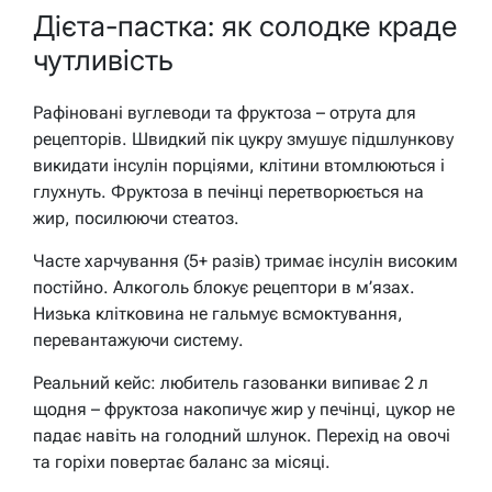
Дієта-пастка: як солодке краде
чутливість
Рафіновані вуглеводи та фруктоза – отрута для
рецепторів. Швидкий пік цукру змушує підшлункову
викидати інсулін порціями, клітини втомлюються і
глухнуть. Фруктоза в печінці перетворюється на
жир, посилюючи стеатоз.
Часте харчування (5+ разів) тримає інсулін високим
постійно. Алкоголь блокує рецептори в м’язах.
Низька клітковина не гальмує всмоктування,
перевантажуючи систему.
Реальний кейс: любитель газованки випиває 2 л
щодня – фруктоза накопичує жир у печінці, цукор не
падає навіть на голодний шлунок. Перехід на овочі
та горіхи повертає баланс за місяці.