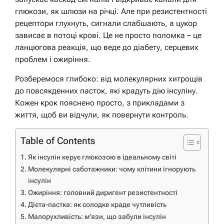
глюкози, як шлюзи на річці. Але при резистентності
рецептори глухнуть, сигнали слабшають, а цукор
зависає в потоці крові. Це не просто поломка – це
ланцюгова реакція, що веде до діабету, серцевих
проблем і ожиріння.
Розберемося глибоко: від молекулярних хитрощів
до повсякденних пасток, які крадуть дію інсуліну.
Кожен крок пояснено просто, з прикладами з
життя, щоб ви відчули, як повернути контроль.
Table of Contents
Як інсулін керує глюкозою в ідеальному світі
Молекулярні саботажники: чому клітини ігнорують
інсулін
Ожиріння: головний диригент резистентності
Дієта-пастка: як солодке краде чутливість
Малорухливість: м’язи, що забули інсулін