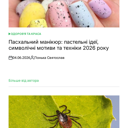
ЗДОРОВ'Я ТА КРАСА
ОПУБЛІКУВАТИ
У
Пасхальний манікюр: пастельні ідеї,
символічні мотиви та техніки 2026 року
04.06.2026
Понька Святослав
Оприлюднено
Опубліковано
Більше від автора