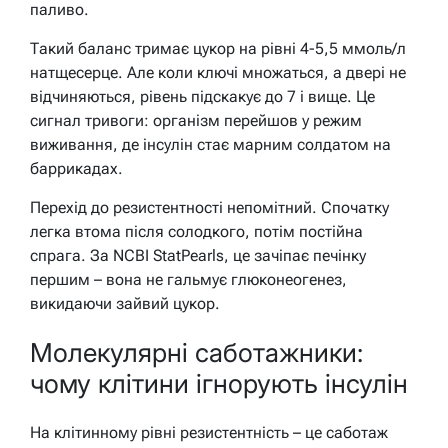
паливо.
Такий баланс тримає цукор на рівні 4-5,5 ммоль/л
натщесерце. Але коли ключі множаться, а двері не
відчиняються, рівень підскакує до 7 і вище. Це
сигнал тривоги: організм перейшов у режим
виживання, де інсулін стає марним солдатом на
баррикадах.
Перехід до резистентності непомітний. Спочатку
легка втома після солодкого, потім постійна
спрага. За NCBI StatPearls, це зачіпає печінку
першим – вона не гальмує глюконеогенез,
викидаючи зайвий цукор.
Молекулярні саботажники:
чому клітини ігнорують інсулін
На клітинному рівні резистентність – це саботаж