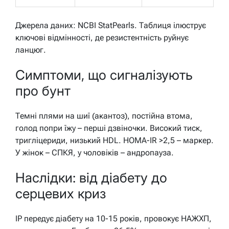
Джерела даних: NCBI StatPearls. Таблиця ілюструє
ключові відмінності, де резистентність руйнує
ланцюг.
Симптоми, що сигналізують
про бунт
Темні плями на шиї (акантоз), постійна втома,
голод попри їжу – перші дзвіночки. Високий тиск,
тригліцериди, низький HDL. HOMA-IR >2,5 – маркер.
У жінок – СПКЯ, у чоловіків – андропауза.
Наслідки: від діабету до
серцевих криз
ІР передує діабету на 10-15 років, провокує НАЖХП,