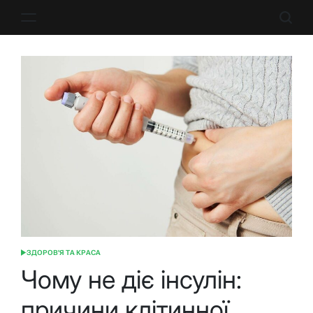
Перейти
до
вмісту
ЗДОРОВ'Я ТА КРАСА
ОПУБЛІКУВАТИ
У
Чому не діє інсулін:
причини клітинної