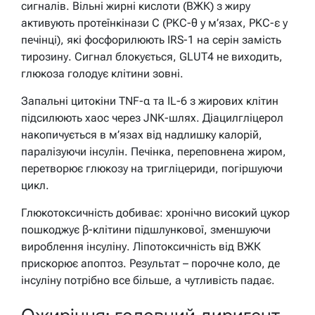
сигналів. Вільні жирні кислоти (ВЖК) з жиру
активують протеїнкінази C (PKC-θ у м’язах, PKC-ε у
печінці), які фосфорилюють IRS-1 на серін замість
тирозину. Сигнал блокується, GLUT4 не виходить,
глюкоза голодує клітини зовні.
Запальні цитокіни TNF-α та IL-6 з жирових клітин
підсилюють хаос через JNK-шлях. Діацилгліцерол
накопичується в м’язах від надлишку калорій,
паралізуючи інсулін. Печінка, переповнена жиром,
перетворює глюкозу на тригліцериди, погіршуючи
цикл.
Глюкотоксичність добиває: хронічно високий цукор
пошкоджує β-клітини підшлункової, зменшуючи
вироблення інсуліну. Ліпотоксичність від ВЖК
прискорює апоптоз. Результат – порочне коло, де
інсуліну потрібно все більше, а чутливість падає.