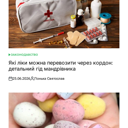
ЗАКОНОДАВСТВО
ОПУБЛІКУВАТИ
У
Які ліки можна перевозити через кордон:
детальний гід мандрівника
25.06.2026
Понька Святослав
Оприлюднено
Опубліковано