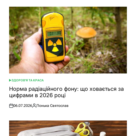
ЗДОРОВ'Я ТА КРАСА
ОПУБЛІКУВАТИ
У
Норма радіаційного фону: що ховається за
цифрами в 2026 році
06.07.2026
Понька Святослав
Оприлюднено
Опубліковано