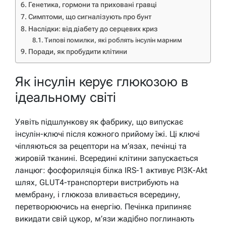
Генетика, гормони та приховані гравці
Симптоми, що сигналізують про бунт
Наслідки: від діабету до серцевих криз
Типові помилки, які роблять інсулін марним
Поради, як пробудити клітини
Як інсулін керує глюкозою в
ідеальному світі
Уявіть підшлункову як фабрику, що випускає
інсулін-ключі після кожного прийому їжі. Ці ключі
чіпляються за рецептори на м’язах, печінці та
жировій тканині. Всередині клітини запускається
ланцюг: фосфориляція білка IRS-1 активує PI3K-Akt
шлях, GLUT4-транспортери вистрибують на
мембрану, і глюкоза вливається всередину,
перетворюючись на енергію. Печінка припиняє
викидати свій цукор, м’язи жадібно поглинають