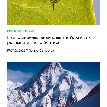
НАУКА ТА ПРИРОДА
ОПУБЛІКУВАТИ
У
Найпоширеніші види кліщів в Україні: як
розпізнати і чого боятися
07.08.2026
Понька Святослав
Оприлюднено
Опубліковано