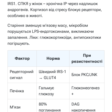
IRS1. СПКЯ у жінок – хронічна ІР через надлишок
андрогенів. Кортизол від стресу блокує рецептори,
особливо в животі.
Старіння зменшує м’язову масу, мікробіом
порушується LPS-ендотоксинами, викликаючи
запалення. Ліки: глюкокортикоїди, антипсихотики
погіршують.
При
Фактор
Норма
резистентності
Рецепторний
Швидкий IRS-1
Блок PKC/JNK
сигнал
→ GLUT4
Гальмує
Глюконеогенез
Печінка
глюкозу
+
80%
DAG
М’язи
поглинання
накопичення