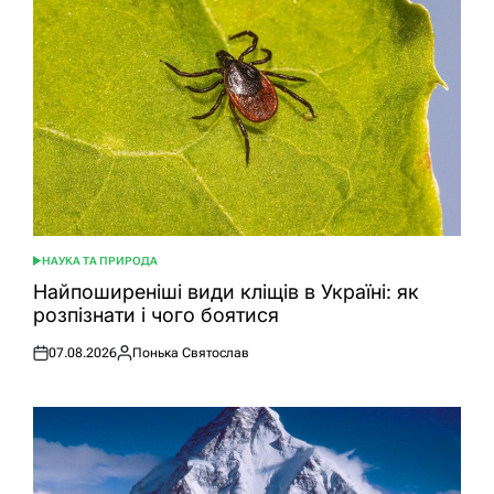
НАУКА ТА ПРИРОДА
ОПУБЛІКУВАТИ
У
Найпоширеніші види кліщів в Україні: як
розпізнати і чого боятися
07.08.2026
Понька Святослав
Оприлюднено
Опубліковано