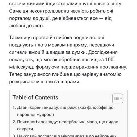
стаючи живими індикаторами внутрішнього світу.
Саме ця неконтрольована чесність робить очі
порталом до душі, де відбивається все — від
любові до люті.
Таємниця проста й глибока водночас: очі
поєднують тіло з мозком напряму, передаючи
сигнали емоцій швидше за думки. Дослідження
показують, що мозок обробляє погляд за 100
мілісекунд, формуючи перше враження про людину.
Тепер зануримося глибше в цю чарівну анатомію,
розкриваючи шари за шарами.
Table of Contents
Давні корені виразу: від римських філософів до
народної мудрості
Психологія погляду: невербальна мова, що видає
секрети
Науковий погляд: від мікровиразів до нейронних