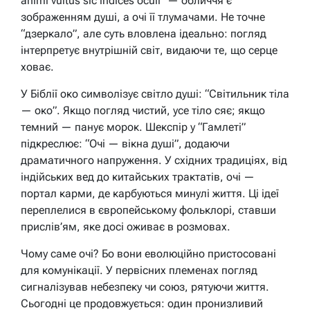
animi vultus sic indices oculi” — обличчя є
зображенням душі, а очі її тлумачами. Не точне
“дзеркало”, але суть вловлена ідеально: погляд
інтерпретує внутрішній світ, видаючи те, що серце
ховає.
У Біблії око символізує світло душі: “Світильник тіла
— око”. Якщо погляд чистий, усе тіло сяє; якщо
темний — панує морок. Шекспір у “Гамлеті”
підкреслює: “Очі — вікна душі”, додаючи
драматичного напруження. У східних традиціях, від
індійських вед до китайських трактатів, очі —
портал карми, де карбуються минулі життя. Ці ідеї
переплелися в європейському фольклорі, ставши
прислів’ям, яке досі оживає в розмовах.
Чому саме очі? Бо вони еволюційно пристосовані
для комунікації. У первісних племенах погляд
сигналізував небезпеку чи союз, рятуючи життя.
Сьогодні це продовжується: один пронизливий