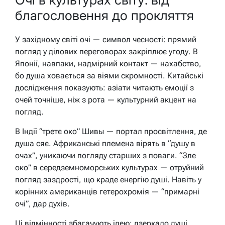
благословення до прокляття
У західному світі очі — символ чесності: прямий
погляд у ділових переговорах закріплює угоду. В
Японії, навпаки, надмірний контакт — нахабство,
бо душа ховається за віями скромності. Китайські
дослідження показують: азіати читають емоції з
очей точніше, ніж з рота — культурний акцент на
погляд.
В Індії “третє око” Шивы — портал просвітлення, де
душа сяє. Африканські племена вірять в “душу в
очах”, уникаючи погляду старших з поваги. “Зле
око” в середземноморських культурах — отруйний
погляд заздрості, що краде енергію душі. Навіть у
корінних американців гетерохромія — “примарні
очі”, дар духів.
Ці відмінності збагачують ідею: дзеркало душі