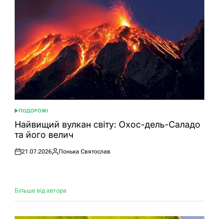
ПОДОРОЖІ
ОПУБЛІКУВАТИ
У
Найвищий вулкан світу: Охос-дель-Саладо
та його велич
21.07.2026
Понька Святослав
Оприлюднено
Опубліковано
Більше від автора