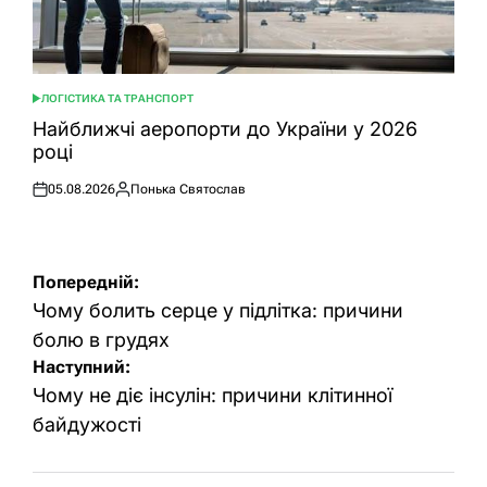
ЛОГІСТИКА ТА ТРАНСПОРТ
ОПУБЛІКУВАТИ
У
Найближчі аеропорти до України у 2026
році
05.08.2026
Понька Святослав
Оприлюднено
Опубліковано
Навігація
Попередній:
записів
Чому болить серце у підлітка: причини
болю в грудях
Наступний:
Чому не діє інсулін: причини клітинної
байдужості