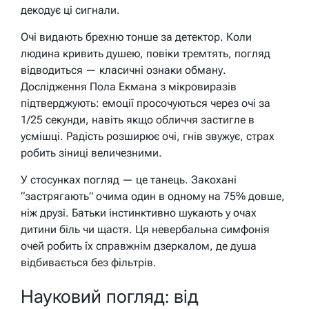
декодує ці сигнали.
Очі видають брехню тонше за детектор. Коли
людина кривить душею, повіки тремтять, погляд
відводиться — класичні ознаки обману.
Дослідження Пола Екмана з мікровиразів
підтверджують: емоції просочуються через очі за
1/25 секунди, навіть якщо обличчя застигле в
усмішці. Радість розширює очі, гнів звужує, страх
робить зіниці величезними.
У стосунках погляд — це танець. Закохані
“застрягають” очима один в одному на 75% довше,
ніж друзі. Батьки інстинктивно шукають у очах
дитини біль чи щастя. Ця невербальна симфонія
очей робить їх справжнім дзеркалом, де душа
відбивається без фільтрів.
Науковий погляд: від