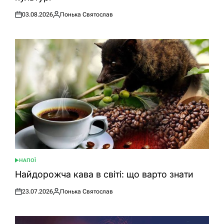
03.08.2026
Понька Святослав
Оприлюднено
Опубліковано
НАПОЇ
ОПУБЛІКУВАТИ
У
Найдорожча кава в світі: що варто знати
23.07.2026
Понька Святослав
Оприлюднено
Опубліковано