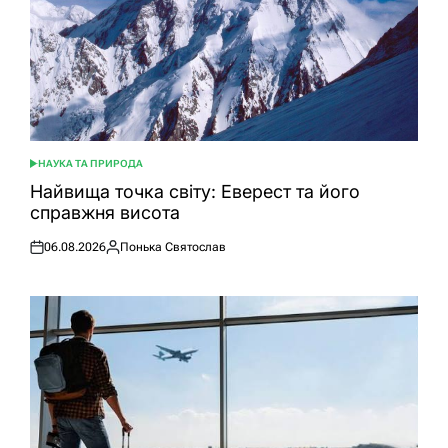
НАУКА ТА ПРИРОДА
ОПУБЛІКУВАТИ
У
Найвища точка світу: Еверест та його
справжня висота
06.08.2026
Понька Святослав
Оприлюднено
Опубліковано