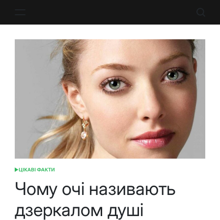
Перейти
до
вмісту
ЦІКАВІ ФАКТИ
ОПУБЛІКУВАТИ
У
Чому очі називають
дзеркалом душі