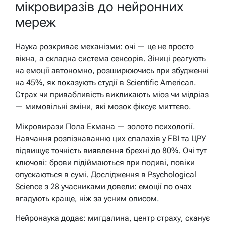
мікровиразів до нейронних
мереж
Наука розкриває механізми: очі — це не просто
вікна, а складна система сенсорів. Зіниці реагують
на емоції автономно, розширюючись при збудженні
на 45%, як показують студії в
Scientific American
.
Страх чи привабливість викликають міоз чи мідріаз
— мимовільні зміни, які мозок фіксує миттєво.
Мікровирази Пола Екмана — золото психології.
Навчання розпізнаванню цих спалахів у FBI та ЦРУ
підвищує точність виявлення брехні до 80%. Очі тут
ключові: брови підіймаються при подиві, повіки
опускаються в сумі. Дослідження в
Psychological
Science
з 28 учасниками довели: емоції по очах
вгадують краще, ніж за усним описом.
Нейронаука додає: мигдалина, центр страху, сканує