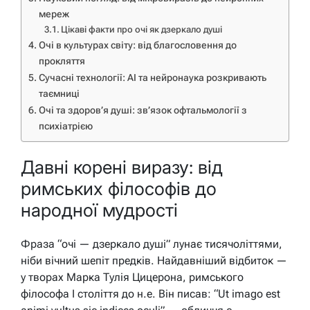
мереж
Цікаві факти про очі як дзеркало душі
Очі в культурах світу: від благословення до
прокляття
Сучасні технології: AI та нейронаука розкривають
таємниці
Очі та здоров’я душі: зв’язок офтальмології з
психіатрією
Давні корені виразу: від
римських філософів до
народної мудрості
Фраза “очі — дзеркало душі” лунає тисячоліттями,
ніби вічний шепіт предків. Найдавніший відбиток —
у творах Марка Тулія Цицерона, римського
філософа I століття до н.е. Він писав: “Ut imago est