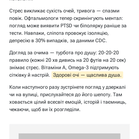
Стрес викликає сухість очей, тривога — спазми
повік. Офтальмологи тепер скринінгують ментал:
погляд може виявити PTSD чи біполярку раніше за
тести. Навпаки, сліпота провокує ізоляцію,
депресію в 30% випадків, за даними CDC.
Догляд за очима — турбота про душу: 20-20-20
правило (кожні 20 хв дивись на 20 футів на 20 сек)
знімає стрес. Вітаміни A, Omega-3 підтримують
сітківку й настрій.
Здорові очі — щаслива душа.
Коли наступного разу зустрінете погляд у дзеркалі
чи на вулиці, прислухайтеся до його шепоту. Там
ховається цілий всесвіт емоцій, історій і таємниць,
чекаючи, щоб ви їх розгледіли.