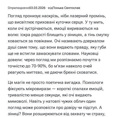
Оприлюднено
03.03.2026
від
Понька Святослав
Погляд пронизує наскрізь, ніби лазерний промінь,
що висвітлює приховані куточки серця. У ту мить,
коли очі зустрічаються, емоції вириваються на
волю: іскра радості блищить у зіницях, а тінь смутку
ховається за повіками. Очі називають дзеркалом
душі саме тому, що вони видають правду, яку губи
ще не встигли замаскувати словами. Науковці
довели: через погляд ми розпізнаємо почуття з
точністю до 70-90%, бо м’язи навколо очей
реагують миттєво, не даючи брехні сховатися.
Ця магія не просто поетична вигадка. Психологи
фіксують мікровирази — короткі спалахи емоцій,
тривалістю менше секунди, які очі видають
мимоволі. Навіть у натовпі чужих облич один
погляд може розповісти про довіру чи підступ. А
зіниці? Вони розширюються від захвату чи страху,