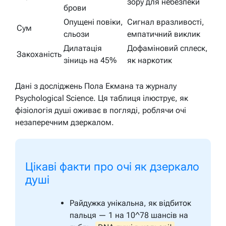
зору для небезпеки
брови
Опущені повіки,
Сигнал вразливості,
Сум
сльози
емпатичний виклик
Дилатація
Дофаміновий сплеск,
Закоханість
зіниць на 45%
як наркотик
Дані з досліджень Пола Екмана та журналу
Psychological Science
. Ця таблиця ілюструє, як
фізіологія душі оживає в погляді, роблячи очі
незаперечним дзеркалом.
Цікаві факти про очі як дзеркало
душі
Райдужка унікальна, як відбиток
пальця — 1 на 10^78 шансів на