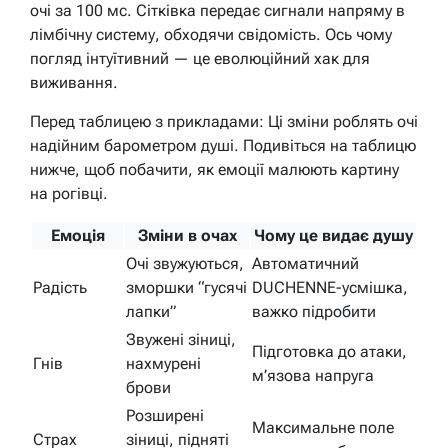
очі за 100 мс. Сітківка передає сигнали напряму в
лімбічну систему, обходячи свідомість. Ось чому
погляд інтуїтивний — це еволюційний хак для
виживання.
Перед таблицею з прикладами: Ці зміни роблять очі
надійним барометром душі. Подивіться на таблицю
нижче, щоб побачити, як емоції малюють картину
на рогівці.
Емоція
Зміни в очах
Чому це видає душу
Очі звужуються,
Автоматичний
Радість
зморшки “гусячі
DUCHENNE-усмішка,
лапки”
важко підробити
Звужені зіниці,
Підготовка до атаки,
Гнів
нахмурені
м’язова напруга
брови
Розширені
Максимальне поле
Страх
зіниці, підняті