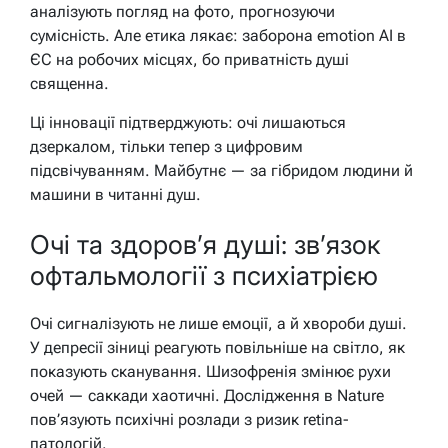
аналізують погляд на фото, прогнозуючи
сумісність. Але етика лякає: заборона emotion AI в
ЄС на робочих місцях, бо приватність душі
священна.
Ці інновації підтверджують: очі лишаються
дзеркалом, тільки тепер з цифровим
підсвічуванням. Майбутнє — за гібридом людини й
машини в читанні душ.
Очі та здоров’я душі: зв’язок
офтальмології з психіатрією
Очі сигналізують не лише емоції, а й хвороби душі.
У депресії зіниці реагують повільніше на світло, як
показують сканування. Шизофренія змінює рухи
очей — саккади хаотичні. Дослідження в Nature
пов’язують психічні розлади з ризик retina-
патологій.