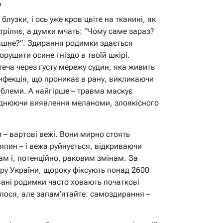
в
лузки, і ось уже кров цвіте на тканині, як
тріляє, а думки мчать: “Чому саме зараз?
рашне?”. Здирання родимки здається
орушити осине гніздо в твоїй шкірі.
еча через густу мережу судин, яка живить
інфекція, що проникає в рану, викликаючи
роблеми. А найгірше – травма маскує
аднюючи виявлення меланоми, злоякісного
 – вартові вежі. Вони мирно стоять
пин – і вежа руйнується, відкриваючи
ам і, потенційно, раковим змінам. За
ру України, щороку фіксують понад 2600
ані родимки часто ховають початкові
алося, але запам’ятайте: самоздирання –