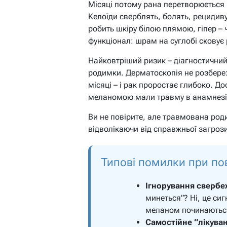
Місяці потому рана перетворюється 
Келоїди сверблять, болять, рецидиву
робить шкіру білою плямою, гіпер – 
функціонал: шрам на суглобі сковує 
Найковтріший ризик – діагностичний
родимки. Дерматоскопія не розбере:
місяці – і рак проростає глибоко. Д
меланомою мали травму в анамнезі 
Ви не повірите, але травмована род
відволікаючи від справжньої загрози
Типові помилки при п
Ігнорування свербеж
минеться”? Ні, це си
меланом починаються
Самостійне “лікува