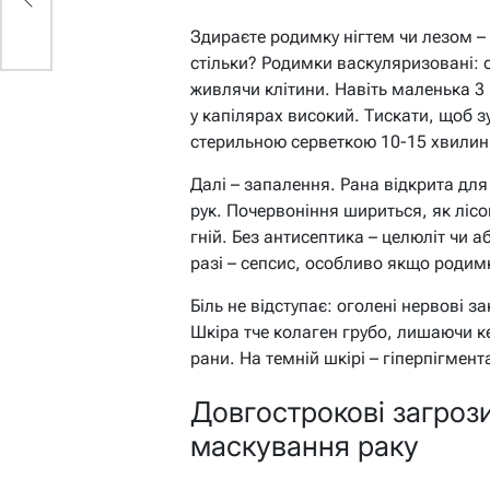
Здираєте родимку нігтем чи лезом –
стільки? Родимки васкуляризовані: 
живлячи клітини. Навіть маленька 3
у капілярах високий. Тискати, щоб з
стерильною серветкою 10-15 хвилин
Далі – запалення. Рана відкрита для 
рук. Почервоніння шириться, як лісо
гній. Без антисептика – целюліт чи 
разі – сепсис, особливо якщо родимк
Біль не відступає: оголені нервові 
Шкіра тче колаген грубо, лишаючи к
рани. На темній шкірі – гіперпігмен
Довгострокові загрози
маскування раку