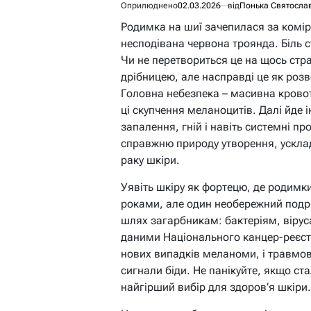
Оприлюднено
02.03.2026
від
Понька Святосла
Родимка на шиї зачепилася за комір б
несподівана червона троянда. Біль с
Чи не перетвориться це на щось ст
дрібницею, але насправді це як розв
Головна небезпека – масивна кровот
ці скупчення меланоцитів. Далі йде 
запалення, гній і навіть системні п
справжню природу утворення, ускл
раку шкіри.
Уявіть шкіру як фортецю, де родимки
роками, але один необережний подря
шлях загарбникам: бактеріям, вірус
даними Національного канцер-реєст
нових випадків меланоми, і травмов
сигнали біди. Не панікуйте, якщо ст
найгірший вибір для здоров’я шкіри.