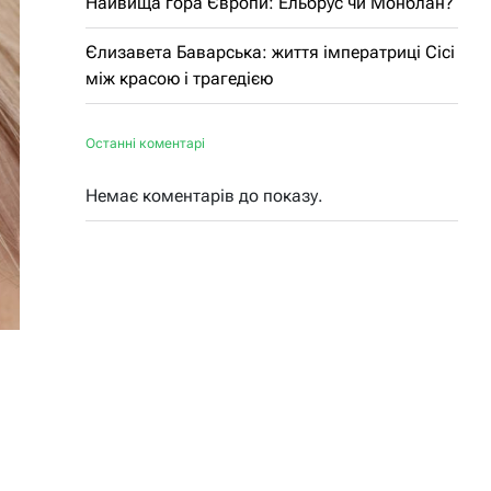
Найвища гора Європи: Ельбрус чи Монблан?
Єлизавета Баварська: життя імператриці Сісі
між красою і трагедією
Останні коментарі
Немає коментарів до показу.