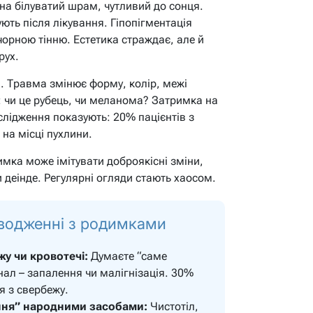
на білуватий шрам, чутливий до сонця.
ють після лікування. Гіпопігментація
чорною тінню. Естетика страждає, але й
рух.
. Травма змінює форму, колір, межі
 чи це рубець, чи меланома? Затримка на
ослідження показують: 20% пацієнтів з
на місці пухлини.
имка може імітувати доброякісні зміни,
 деінде. Регулярні огляди стають хаосом.
оводженні з родимками
у чи кровотечі:
Думаєте “саме
гнал – запалення чи малігнізація. 30%
 з свербежу.
ння” народними засобами:
Чистотіл,