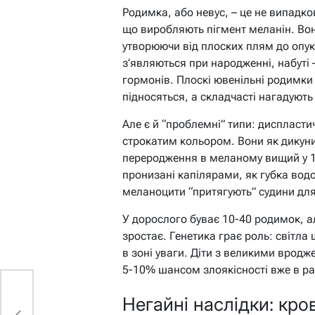
Родимка, або невус, – це не випадко
що виробляють пігмент меланін. Вон
утворюючи від плоских плям до опук
з’являються при народженні, набуті –
гормонів. Плоскі ювенільні родимки 
підносяться, а складчасті нагадуют
Але є й “проблемні” типи: диспласти
строкатим кольором. Вони як дикуни
переродження в меланому вищий у 10
пронизані капілярами, як губка водо
меланоцити “притягують” судини дл
У дорослого буває 10-40 родимок, а
зростає. Генетика грає роль: світла 
в зоні уваги. Діти з великими врод
5-10% шансом злоякісності вже в ра
Негайні наслідки: кров
в