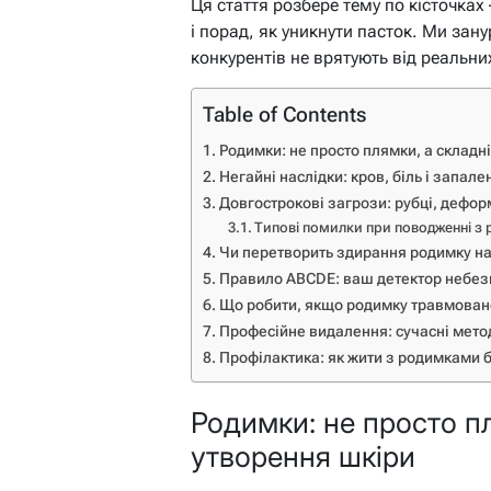
Ця стаття розбере тему по кісточках 
і порад, як уникнути пасток. Ми зан
конкурентів не врятують від реальни
Table of Contents
Родимки: не просто плямки, а складн
Негайні наслідки: кров, біль і запале
Довгострокові загрози: рубці, дефор
Типові помилки при поводженні з
Чи перетворить здирання родимку на
Правило ABCDE: ваш детектор небез
Що робити, якщо родимку травмован
Професійне видалення: сучасні мето
Профілактика: як жити з родимками б
Родимки: не просто пл
утворення шкіри