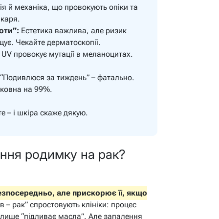
мія й механіка, що провокують опіки та
ікаря.
оти”:
Естетика важлива, але ризик
щує. Чекайте дерматоскопії.
UV провокує мутації в меланоцитах.
“Подивлюся за тиждень” – фатально.
ковна на 99%.
е – і шкіра скаже дякую.
ння родимку на рак?
зпосередньо, але прискорює її, якщо
 – рак” спростовують клініки: процес
а лише “підливає масла”. Але запалення