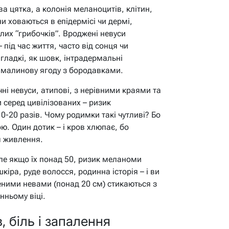
ва цятка, а колонія меланоцитів, клітин,
и ховаються в епідермісі чи дермі,
лих “грибочків”. Вроджені невуси
 під час життя, часто від сонця чи
гладкі, як шовк, інтрадермальні
ь малинову ягоду з бородавками.
чні невуси, атипові, з нерівними краями та
 серед цивілізованих – ризик
-20 разів. Чому родимки такі чутливі? Бо
ю. Один дотик – і кров хлюпає, бо
я живлення.
ле якщо їх понад 50, ризик меланоми
шкіра, руде волосся, родинна історія – і ви
женими невами (понад 20 см) стикаються з
нньому віці.
, біль і запалення