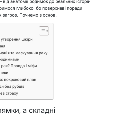
– від анатомії родимок до реальних історій
уримося глибоко, бо поверхневі поради
х загроз. Почнемо з основ.
і утворення шкіри
ння
мація та маскування раку
 родимками
 рак? Правда і міфи
пеки
о: покроковий план
ди без рубців
ез страху
ямки, а складні