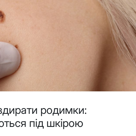
здирати родимки:
ються під шкірою