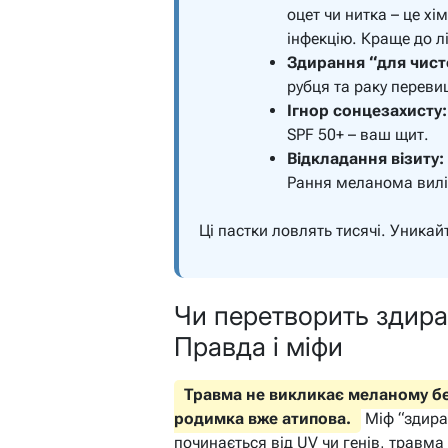
оцет чи нитка – це хі
інфекцію. Краще до л
Здирання “для чист
рубця та раку переви
Ігнор сонцезахисту:
SPF 50+ – ваш щит.
Відкладання візиту:
Рання меланома вилі
Ці пастки ловлять тисячі. Уникайт
Чи перетворить здира
Правда і міфи
Травма не викликає меланому бе
родимка вже атипова.
Міф “здирав
починається від UV чи генів, травм