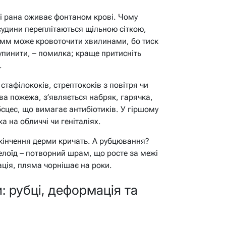
 і рана оживає фонтаном крові. Чому
судини переплітаються щільною сіткою,
 мм може кровоточити хвилинами, бо тиск
упинити, – помилка; краще притисніть
.
стафілококів, стрептококів з повітря чи
ва пожежа, з’являється набряк, гарячка,
абсцес, що вимагає антибіотиків. У гіршому
а на обличчі чи геніталіях.
закінчення дерми кричать. А рубцювання?
елоїд – потворний шрам, що росте за межі
тація, пляма чорнішає на роки.
: рубці, деформація та