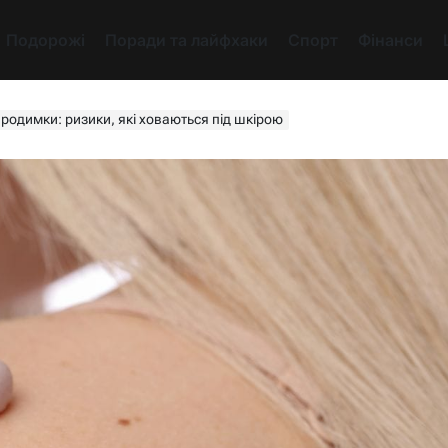
Подорожі
Поради та лайфхаки
Спорт
Фінанси
родимки: ризики, які ховаються під шкірою