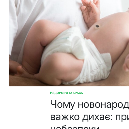
ЗДОРОВ'Я ТА КРАСА
ОПУБЛІКУВАТИ
У
Чому новонарод
важко дихає: пр
небезпеки