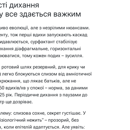
сті дихання
у все здається важким
диво еволюції, але з незрілими нюансами.
енту, тож перші вдихи запускають каскад
видавлюється, сурфактант стабілізує
ихання діафрагмальне, горизонтальні
рюватися, тому кожен подих – зусилля.
 ротовий шлях резервний, для крику чи
) легко блокуються слизом від амніотичної
 хрюкання, що лякає батьків, але не
60 вдихів/хв у спокої – норма, за даними
5 рік. Періодичне дихання з паузами до
тр ще дозріває.
ему: слизова сохне, секрет густішає. У
зіологічний нежить” – прозорий, без
 коли епітелій адаптується. Але уявіть: