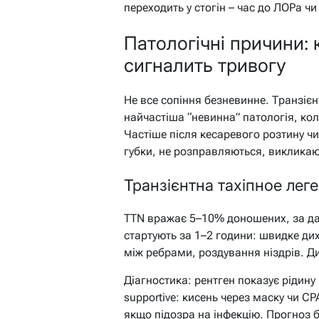
переходить у стогін – час до ЛОРа чи
Патологічні причини:
сигналить тривогу
Не все сопіння безневинне. Транзіє
найчастіша “невинна” патологія, кол
Частіше після кесаревого розтину чи
губки, не розправляються, викликаю
Транзієнтна тахіпное лег
TTN вражає 5–10% доношених, за да
стартують за 1–2 години: швидке диха
між ребрами, роздування ніздрів. Д
Діагностика: рентген показує рідину 
supportive: кисень через маску чи C
якщо підозра на інфекцію. Прогноз 