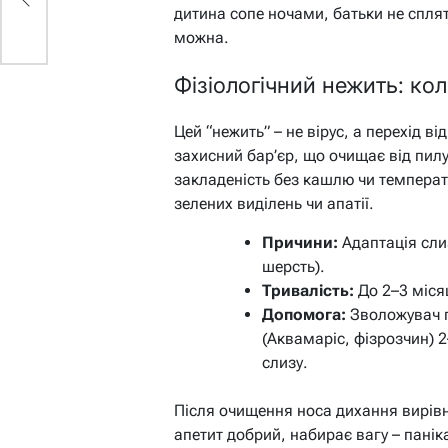
дитина сопе ночами, батьки не сплят
можна.
Фізіологічний нежить: ко
Цей “нежить” – не вірус, а перехід ві
захисний бар’єр, що очищає від пилу
закладеність без кашлю чи температур
зелених виділень чи апатії.
Причини:
Адаптація слиз
шерсть).
Тривалість:
До 2–3 місяц
Допомога:
Зволожувач п
(Аквамаріс, фізрозчин) 
слизу.
Після очищення носа дихання вирів
апетит добрий, набирає вагу – панік