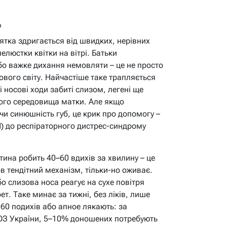
в
ятка здригається від швидких, нерівних
пелюстки квітки на вітрі. Батьки
о важке дихання немовляти – це не просто
нового світу. Найчастіше таке трапляється
кі носові ходи забиті слизом, легені ще
ного середовища матки. Але якщо
 чи синюшність губ, це крик про допомогу –
TN) до респіраторного дистрес-синдрому
тина робить 40–60 вдихів за хвилину – це
в тендітний механізм, тільки-но оживає.
бо слизова носа реагує на сухе повітря
т. Таке минає за тижні, без ліків, лише
60 подихів або апное лякають: за
МОЗ України, 5–10% доношених потребують