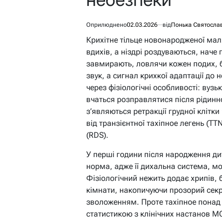
Оприлюднено
02.03.2026
від
Понька Святосла
Крихітне тільце новонародженої мал
вдихів, а ніздрі роздуваються, наче 
завмирають, ловлячи кожен подих, б
звук, а сигнал крихкої адаптації до 
через фізіологічні особливості: вузь
вчаться розправлятися після рідин
з’являються ретракції грудної клітки
від транзієнтної тахіпное легень (T
(RDS).
У перші години після народження ди
норма, адже її дихальна система, мо
Фізіологічний нежить додає хрипів, 
кімнати, накопичуючи прозорий секре
зволоженням. Проте тахіпное понад 
статистикою з клінічних настанов 