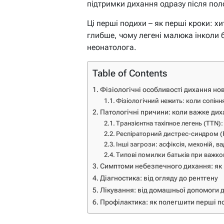
підтримки дихання одразу після поло
Ці перші подихи – як перші кроки: х
глибше, чому легені малюка інколи бу
неонатолога.
Table of Contents
Фізіологічні особливості дихання н
Фізіологічний нежить: коли сопінн
Патологічні причини: коли важке дих
Транзієнтна тахіпное легень (TTN)
Респіраторний дистрес-синдром (
Інші загрози: асфіксія, мехоній, в
Типові помилки батьків при важко
Симптоми небезпечного дихання: як 
Діагностика: від огляду до рентгену
Лікування: від домашньої допомоги д
Профілактика: як полегшити перші п