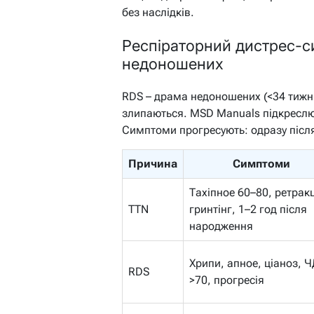
без наслідків.
Респіраторний дистрес-с
недоношених
RDS – драма недоношених (<34 тижні
злипаються. MSD Manuals підкреслює
Симптоми прогресують: одразу після 
Причина
Симптоми
Тахіпное 60–80, ретракц
TTN
гринтінг, 1–2 год після
народження
Хрипи, апное, ціаноз, 
RDS
>70, прогресія