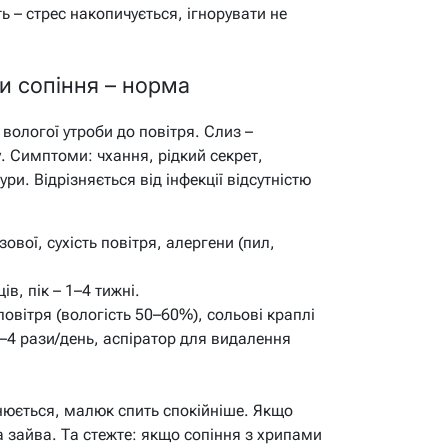
ь – стрес накопичується, ігнорувати не
ли сопіння – норма
д вологої утроби до повітря. Слиз –
. Симптоми: чхання, рідкий секрет,
и. Відрізняється від інфекції відсутністю
ової, сухість повітря, алергени (пил,
ів, пік – 1–4 тижні.
овітря (вологість 50–60%), сольові краплі
2–4 рази/день, аспіратор для видалення
нюється, малюк спить спокійніше. Якщо
а зайва. Та стежте: якщо сопіння з хрипами