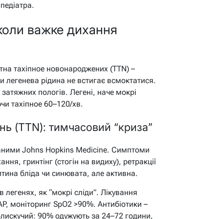
 педіатра.
 коли важке дихання
нтна тахіпное новонароджених (TTN) –
и легенева рідина не встигає всмоктатися.
 затяжних пологів. Легені, наче мокрі
чи тахіпное 60–120/хв.
ень (TTN): тимчасовий “криза”
ними Johns Hopkins Medicine. Симптоми
ння, гринтінг (стогін на видиху), ретракції
итина бліда чи синювата, але активна.
в легенях, як “мокрі сліди”. Лікування
PAP, моніторинг SpO2 >90%. Антибіотики –
блискучий: 90% одужують за 24–72 години,