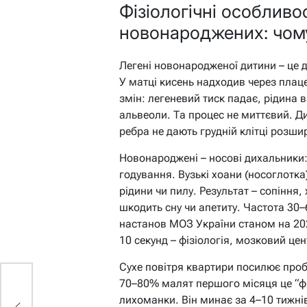
Фізіологічні особливо
новонароджених: чом
Легені новонародженої дитини – це 
У матці кисень надходив через плац
змін: легеневий тиск падає, рідина 
альвеоли. Та процес не миттєвий. Д
ребра не дають грудній клітці розши
Новонароджені – носові дихальники:
годування. Вузькі хоани (носоглотка
рідини чи пилу. Результат – сопіння,
шкодить сну чи апетиту. Частота 30–
настанов МОЗ України станом на 202
10 секунд – фізіологія, мозковий цен
Сухе повітря квартири посилює пробл
70–80% малят першого місяця це “фі
лихоманки. Він минає за 4–10 тижнів,