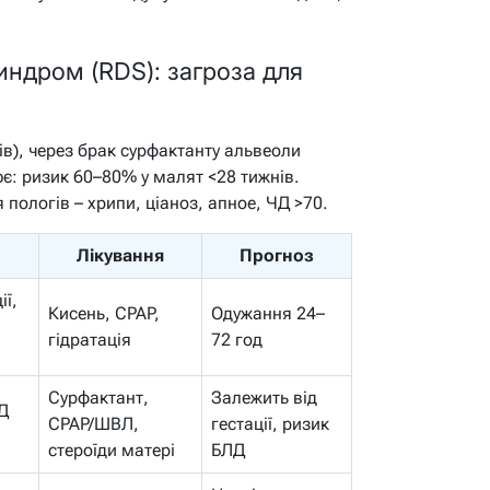
индром (RDS): загроза для
в), через брак сурфактанту альвеоли
: ризик 60–80% у малят <28 тижнів.
пологів – хрипи, ціаноз, апное, ЧД >70.
Лікування
Прогноз
ії,
Кисень, CPAP,
Одужання 24–
гідратація
72 год
Сурфактант,
Залежить від
ЧД
CPAP/ШВЛ,
гестації, ризик
стероїди матері
БЛД