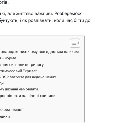
гів.
иткі, але життєво важливі. Розберемося
нтують, і як розпізнати, коли час бігти до
овонароджених: чому все здається важким
я – норма
ання сигналить тривогу
: тимчасовий “криза”
RDS): загроза для недоношених
ади
му диханні немовляти
розпізнати за лічені хвилини
о реанімації
одихи