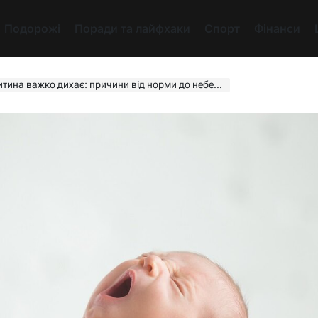
Подорожі
Поради та лайфхаки
Спорт
Фінанси
на важко дихає: причини від норми до небезпеки