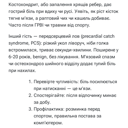
Костохондрит, або запалення хрящів ребер, дає
гострий біль при вдиху чи русі. Уявіть, як ріст кісток
тягне м’язи, а раптовий чих чи кашель добиває.
Часто після ГРВІ чи травми від спорту.
Інший гість — передсерцевий лов (precardial catch
syndrome, PCS): різкий укол ліворуч, ніби голка
встромилася, триває секунди-хвилини. Поширене у
6-20 років, benign, без лікування. М’язовий спазм
чи остеохондроз шийного відділу додає тупий біль
при нахилах.
Перевірте чутливість: біль посилюється
при натисканні — це м’язи.
Спостерігайте: після відпочинку минає
за добу.
Профілактика: розминка перед
спортом, правильна постава за
комп’ютером.