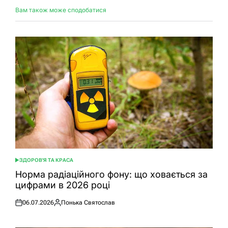
Вам також може сподобатися
ЗДОРОВ'Я ТА КРАСА
ОПУБЛІКУВАТИ
У
Норма радіаційного фону: що ховається за
цифрами в 2026 році
06.07.2026
Понька Святослав
Оприлюднено
Опубліковано