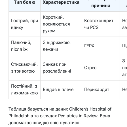
Тип болю
Характеристика
причина
Короткий,
Гострий, при
Костохондрит
Н
посилюється
вдиху
чи PCS
за
рухом
Палючий,
З відрижкою,
ГЕРХ
Щ
після їжі
лежачи
З
Стискаючий,
Зникає при
Стрес
п
з тривогою
розслабленні
а
Постійний, з
Віддає в плече
Перикардит
Н
лихоманкою
Таблиця базується на даних Children’s Hospital of
Philadelphia та оглядах Pediatrics in Review. Вона
допомагає швидко орієнтуватися.