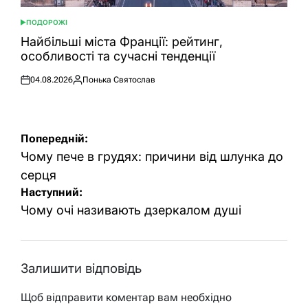
ПОДОРОЖІ
ОПУБЛІКУВАТИ
У
Найбільші міста Франції: рейтинг,
особливості та сучасні тенденції
04.08.2026
Понька Святослав
Оприлюднено
Опубліковано
Навігація
Попередній:
записів
Чому пече в грудях: причини від шлунка до
серця
Наступний:
Чому очі називають дзеркалом душі
Залишити відповідь
Щоб відправити коментар вам необхідно