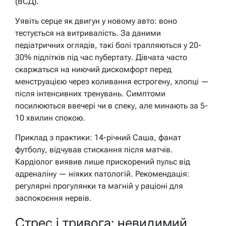
(ВСД).
Уявіть серце як двигун у новому авто: воно
тестується на витривалість. За даними
педіатричних оглядів, такі болі трапляються у 20-
30% підлітків під час пубертату. Дівчата часто
скаржаться на ниючий дискомфорт перед
менструацією через коливання естрогену, хлопці —
після інтенсивних тренувань. Симптоми
посилюються ввечері чи в спеку, але минають за 5-
10 хвилин спокою.
Приклад з практики: 14-річний Саша, фанат
футболу, відчував стискання після матчів.
Кардіолог виявив лише прискорений пульс від
адреналіну — ніяких патологій. Рекомендація:
регулярні прогулянки та магній у раціоні для
заспокоєння нервів.
Стрес і тривога: невидимий