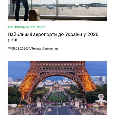
ЛОГІСТИКА ТА ТРАНСПОРТ
ОПУБЛІКУВАТИ
У
Найближчі аеропорти до України у 2026
році
05.08.2026
Понька Святослав
Оприлюднено
Опубліковано