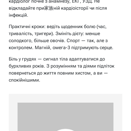
кардіолог почне з анамнезу, ЕКГ, УЗД. Не
відкладайте при家族ній кардіоісторії чи після
інфекцій.
Практичні кроки: ведіть щоденник болю (час,
тривалість, тригери). Змініть дієту: менше
солодкого, більше овочів. Спорт — так, але з
контролем. Магній, омега-3 підтримують серце.
Біль у грудях — сигнал тіла адаптуватися до
бурхливих років. З розумінням та діями підліток
повернеться до життя повним хистом, а ви —
спокійнішими.