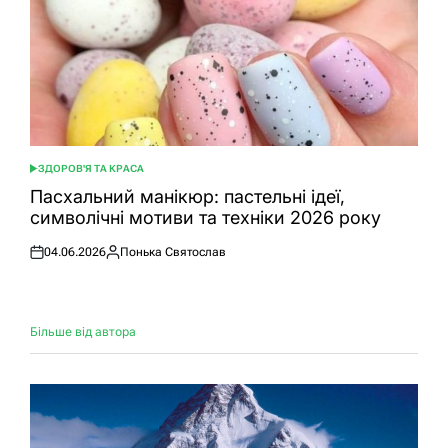
ЗДОРОВ'Я ТА КРАСА
ОПУБЛІКУВАТИ
У
Пасхальний манікюр: пастельні ідеї,
символічні мотиви та техніки 2026 року
04.06.2026
Понька Святослав
Оприлюднено
Опубліковано
Більше від автора