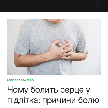
Перейти
до
вмісту
ЗДОРОВ'Я ТА КРАСА
ОПУБЛІКУВАТИ
У
Чому болить серце у
підлітка: причини болю