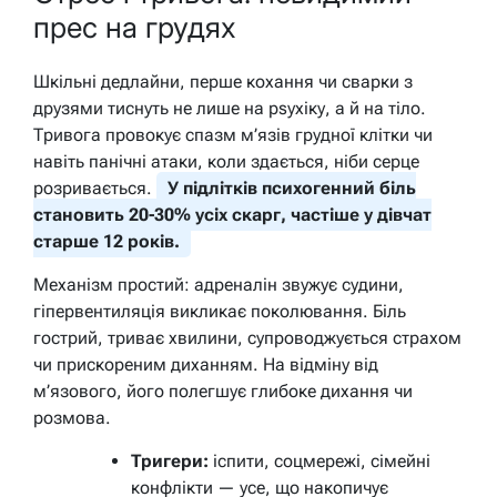
прес на грудях
Шкільні дедлайни, перше кохання чи сварки з
друзями тиснуть не лише на psyхіку, а й на тіло.
Тривога провокує спазм м’язів грудної клітки чи
навіть панічні атаки, коли здається, ніби серце
розривається.
У підлітків психогенний біль
становить 20-30% усіх скарг, частіше у дівчат
старше 12 років.
Механізм простий: адреналін звужує судини,
гіпервентиляція викликає поколювання. Біль
гострий, триває хвилини, супроводжується страхом
чи прискореним диханням. На відміну від
м’язового, його полегшує глибоке дихання чи
розмова.
Тригери:
іспити, соцмережі, сімейні
конфлікти — усе, що накопичує