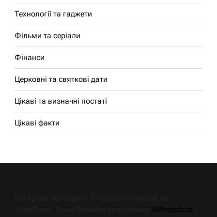
Технології та гаджети
Фільми та серіали
Фінанси
Церковні та святкові дати
Цікаві та визначні постаті
Цікаві факти
Всі права захищено. З гордістю працює на
WordPress. Тема NewsArc розроблена
WPInterface
.