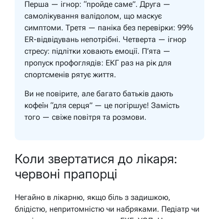
Перша — ігнор: “пройде саме”. Друга —
самолікування валідолом, що маскує
симптоми. Третя — паніка без перевірки: 99%
ER-відвідувань непотрібні. Четверта — ігнор
стресу: підлітки ховають емоції. П’ята —
пропуск профоглядів: ЕКГ раз на рік для
спортсменів рятує життя.
Ви не повірите, але багато батьків дають
кофеїн “для серця” — це погіршує! Замість
того — свіже повітря та розмови.
Коли звертатися до лікаря:
червоні прапорці
Негайно в лікарню, якщо біль з задишкою,
блідістю, непритомністю чи набряками. Педіатр чи