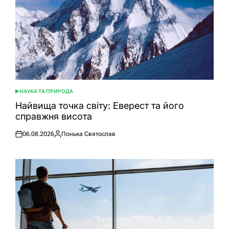
НАУКА ТА ПРИРОДА
ОПУБЛІКУВАТИ
У
Найвища точка світу: Еверест та його
справжня висота
06.08.2026
Понька Святослав
Оприлюднено
Опубліковано