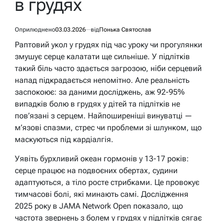
в грудях
Оприлюднено
03.03.2026
від
Понька Святослав
Раптовий укол у грудях під час уроку чи прогулянки
змушує серце калатати ще сильніше. У підлітків
такий біль часто здається загрозою, ніби серцевий
напад підкрадається непомітно. Але реальність
заспокоює: за даними досліджень, аж 92-95%
випадків болю в грудях у дітей та підлітків не
пов’язані з серцем. Найпоширеніші винуватці —
м’язові спазми, стрес чи проблеми зі шлунком, що
маскуються під кардіалгія.
Уявіть бурхливий океан гормонів у 13-17 років:
серце працює на подвоєних обертах, судини
адаптуються, а тіло росте стрибками. Це провокує
тимчасові болі, які минають самі. Дослідження
2025 року в JAMA Network Open показало, що
частота звернень з болем у грудях у підлітків сягає