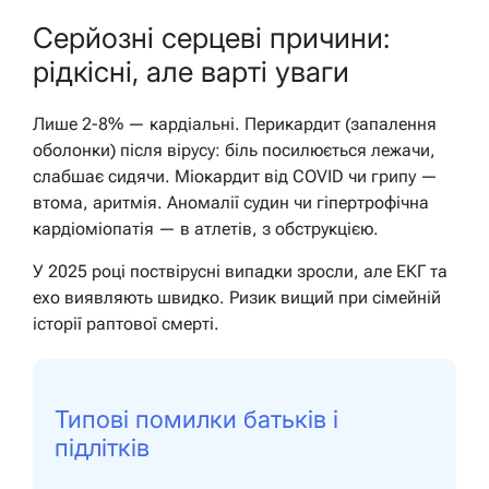
Серйозні серцеві причини:
рідкісні, але варті уваги
Лише 2-8% — кардіальні. Перикардит (запалення
оболонки) після вірусу: біль посилюється лежачи,
слабшає сидячи. Міокардит від COVID чи грипу —
втома, аритмія. Аномалії судин чи гіпертрофічна
кардіоміопатія — в атлетів, з обструкцією.
У 2025 році поствірусні випадки зросли, але ЕКГ та
ехо виявляють швидко. Ризик вищий при сімейній
історії раптової смерті.
Типові помилки батьків і
підлітків