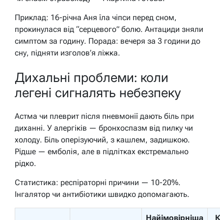
Приклад: 16-річна Аня їла чіпси перед сном,
прокинулася від “серцевого” болю. Антациди зняли
симптом за годину.
Порада: вечеря за 3 години до
сну, підняти изголов’я ліжка.
Дихальні проблеми: коли
легені сигналять небезпеку
Астма чи плеврит після пневмонії дають біль при
диханні. У алергіків — бронхоспазм від пилку чи
холоду. Біль оперізуючий, з кашлем, задишкою.
Рідше — емболія, але в підлітках екстремально
рідко.
Статистика: респіраторні причини — 10-20%.
Інгалятор чи антибіотики швидко допомагають.
Найімовірніша
К