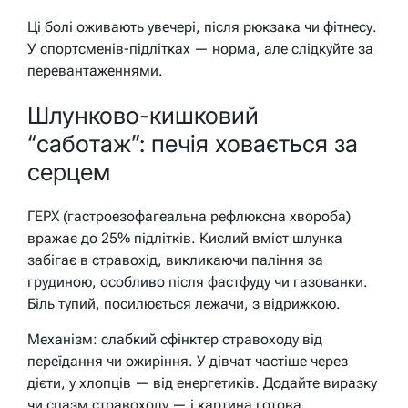
Ці болі оживають увечері, після рюкзака чи фітнесу.
У спортсменів-підлітках — норма, але слідкуйте за
перевантаженнями.
Шлунково-кишковий
“саботаж”: печія ховається за
серцем
ГЕРХ (гастроезофагеальна рефлюксна хвороба)
вражає до 25% підлітків. Кислий вміст шлунка
забігає в стравохід, викликаючи паління за
грудиною, особливо після фастфуду чи газованки.
Біль тупий, посилюється лежачи, з відрижкою.
Механізм: слабкий сфінктер стравоходу від
переїдання чи ожиріння. У дівчат частіше через
дієти, у хлопців — від енергетиків. Додайте виразку
чи спазм стравоходу — і картина готова.