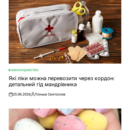
ЗАКОНОДАВСТВО
ОПУБЛІКУВАТИ
У
Які ліки можна перевозити через кордон:
детальний гід мандрівника
25.06.2026
Понька Святослав
Оприлюднено
Опубліковано