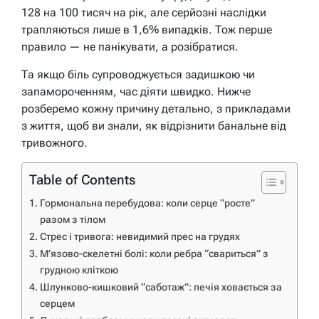
128 на 100 тисяч на рік, але серйозні наслідки
трапляються лише в 1,6% випадків. Тож перше
правило — не панікувати, а розібратися.
Та якщо біль супроводжується задишкою чи
запамороченням, час діяти швидко. Нижче
розберемо кожну причину детально, з прикладами
з життя, щоб ви знали, як відрізнити банальне від
тривожного.
Table of Contents
Гормональна перебудова: коли серце “росте”
разом з тілом
Стрес і тривога: невидимий прес на грудях
М’язово-скелетні болі: коли ребра “свариться” з
грудною кліткою
Шлунково-кишковий “саботаж”: печія ховається за
серцем