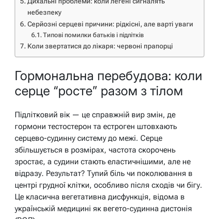
Дихальні проблеми: коли легені сигналять
небезпеку
Серйозні серцеві причини: рідкісні, але варті уваги
Типові помилки батьків і підлітків
Коли звертатися до лікаря: червоні прапорці
Гормональна перебудова: коли
серце “росте” разом з тілом
Підлітковий вік — це справжній вир змін, де
гормони тестостерон та естроген штовхають
серцево-судинну систему до межі. Серце
збільшується в розмірах, частота скорочень
зростає, а судини стають еластичнішими, але не
відразу. Результат? Тупий біль чи поколювання в
центрі грудної клітки, особливо після сходів чи бігу.
Це класична вегетативна дисфункція, відома в
українській медицині як вегето-судинна дистонія