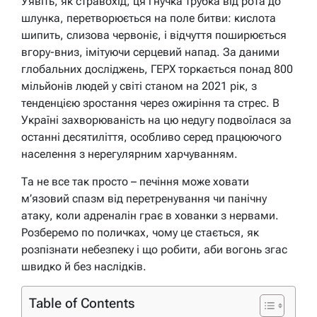
Уявіть, як стравохід, ця гнучка трубка від рота до
шлунка, перетворюється на поле битви: кислота
шипить, слизова червоніє, і відчуття поширюється
вгору-вниз, імітуючи серцевий напад. За даними
глобальних досліджень, ГЕРХ торкається понад 800
мільйонів людей у світі станом на 2021 рік, з
тенденцією зростання через ожиріння та стрес. В
Україні захворюваність на цю недугу подвоїлася за
останні десятиліття, особливо серед працюючого
населення з нерегулярним харчуванням.
Та не все так просто – печіння може ховати
м’язовий спазм від перетренування чи панічну
атаку, коли адреналін грає в хованки з нервами.
Розберемо по поличках, чому це стається, як
розпізнати небезпеку і що робити, аби вогонь згас
швидко й без наслідків.
Table of Contents