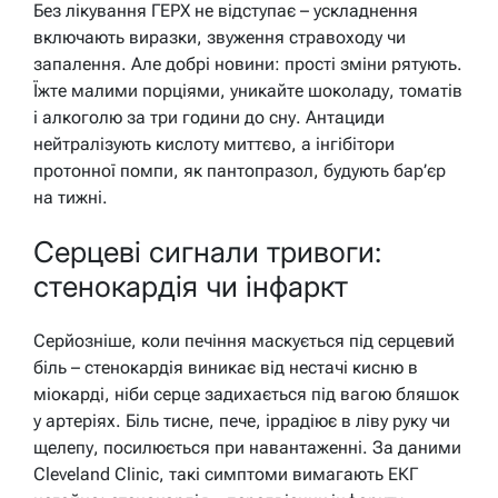
Без лікування ГЕРХ не відступає – ускладнення
включають виразки, звуження стравоходу чи
запалення. Але добрі новини: прості зміни рятують.
Їжте малими порціями, уникайте шоколаду, томатів
і алкоголю за три години до сну. Антациди
нейтралізують кислоту миттєво, а інгібітори
протонної помпи, як пантопразол, будують бар’єр
на тижні.
Серцеві сигнали тривоги:
стенокардія чи інфаркт
Серйозніше, коли печіння маскується під серцевий
біль – стенокардія виникає від нестачі кисню в
міокарді, ніби серце задихається під вагою бляшок
у артеріях. Біль тисне, пече, іррадіює в ліву руку чи
щелепу, посилюється при навантаженні. За даними
Cleveland Clinic, такі симптоми вимагають ЕКГ