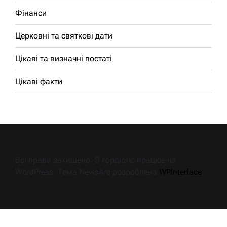
Фінанси
Церковні та святкові дати
Цікаві та визначні постаті
Цікаві факти
Всі права захищено. З гордістю працює на
WordPress. Тема NewsArc розроблена
WPInterface
.