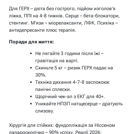
Для ГЕРХ – дієта без гострого, підйом изголов’я
ліжка, ППІ на 4-8 тижнів. Серце – бета-блокатори,
стентинг. М’язи – міорелаксанти, ЛФК. Психіка –
антидепресанти плюс терапія.
Поради для життя:
Не лягайте 3 години після їжі –
гравітація на варті.
Скиньте 5 кг – ризик ГЕРХ падає на
30%.
Техніка дихання 4-7-8 заспокоює
панічні сплески.
Щорічний чек-ап з ЕКГ для 40+.
Уникайте НПЗП натщесерце – дратують
слизову.
Хірургія для стійких: фундоплікація за Ніссеном
лапароскопічно – 90% успіху. Реалії 2026: