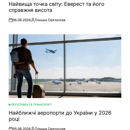
У
Найвища точка світу: Еверест та його
справжня висота
06.08.2026
Понька Святослав
Оприлюднено
Опубліковано
ЛОГІСТИКА ТА ТРАНСПОРТ
ОПУБЛІКУВАТИ
У
Найближчі аеропорти до України у 2026
році
05.08.2026
Понька Святослав