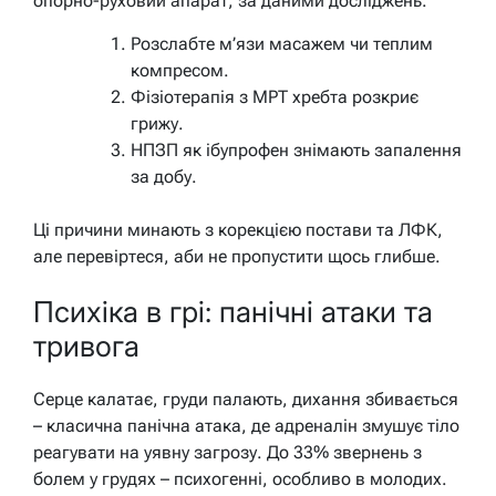
опорно-руховий апарат, за даними досліджень.
Розслабте м’язи масажем чи теплим
компресом.
Фізіотерапія з МРТ хребта розкриє
грижу.
НПЗП як ібупрофен знімають запалення
за добу.
Ці причини минають з корекцією постави та ЛФК,
але перевіртеся, аби не пропустити щось глибше.
Психіка в грі: панічні атаки та
тривога
Серце калатає, груди палають, дихання збивається
– класична панічна атака, де адреналін змушує тіло
реагувати на уявну загрозу. До 33% звернень з
болем у грудях – психогенні, особливо в молодих.