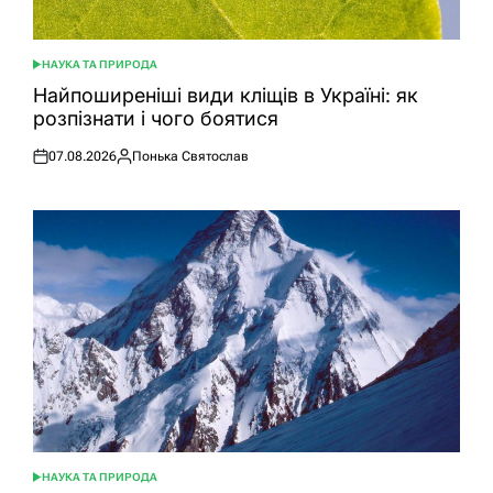
НАУКА ТА ПРИРОДА
ОПУБЛІКУВАТИ
У
Найпоширеніші види кліщів в Україні: як
розпізнати і чого боятися
07.08.2026
Понька Святослав
Оприлюднено
Опубліковано
НАУКА ТА ПРИРОДА
ОПУБЛІКУВАТИ