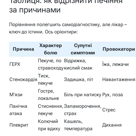
Таблиця: як відрізнити печіння
за причинами
Порівняння полегшить самодіагностику, але лікар –
ключ до істини. Ось орієнтири:
Характер
Супутні
Причина
Провокатори
болю
симптоми
Пекуче, по
Відрижка,
ГЕРХ
Їжа, лежачи
стравоходу
кислий смак
Тиск,
Стенокардія
Задишка, піт
Навантаження
пекуче
Гостре,
М’язи
Біль при натиску
Рух, поза
локальне
Панічна
Стиснення,
Запаморочення,
Стрес
атака
пекуче
страх
Колючий
Кашель,
Плеврит
Дихання
при вдиху
температура