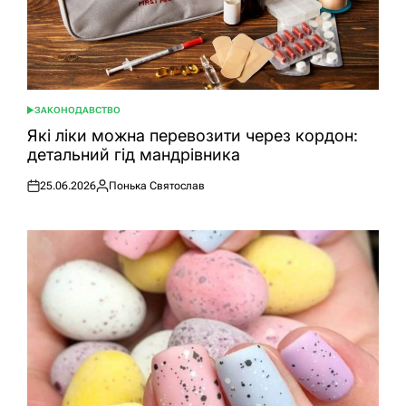
ЗАКОНОДАВСТВО
ОПУБЛІКУВАТИ
У
Які ліки можна перевозити через кордон:
детальний гід мандрівника
25.06.2026
Понька Святослав
Оприлюднено
Опубліковано