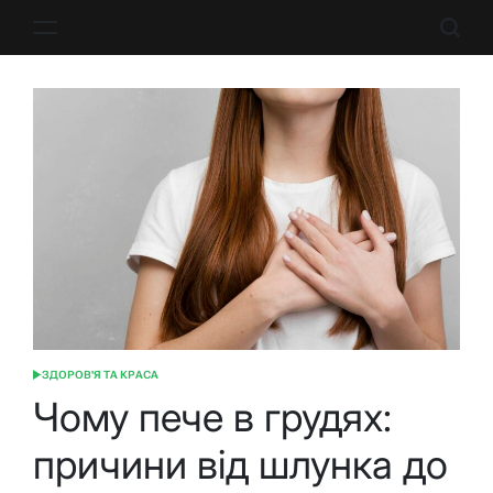
Перейти
до
вмісту
ЗДОРОВ'Я ТА КРАСА
ОПУБЛІКУВАТИ
У
Чому пече в грудях:
причини від шлунка до