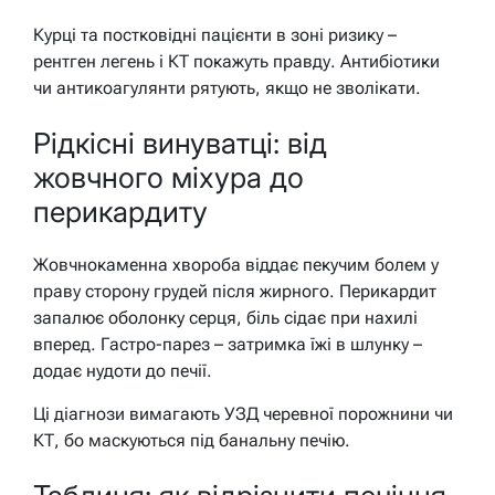
Курці та постковідні пацієнти в зоні ризику –
рентген легень і КТ покажуть правду. Антибіотики
чи антикоагулянти рятують, якщо не зволікати.
Рідкісні винуватці: від
жовчного міхура до
перикардиту
Жовчнокаменна хвороба віддає пекучим болем у
праву сторону грудей після жирного. Перикардит
запалює оболонку серця, біль сідає при нахилі
вперед. Гастро-парез – затримка їжі в шлунку –
додає нудоти до печії.
Ці діагнози вимагають УЗД черевної порожнини чи
КТ, бо маскуються під банальну печію.