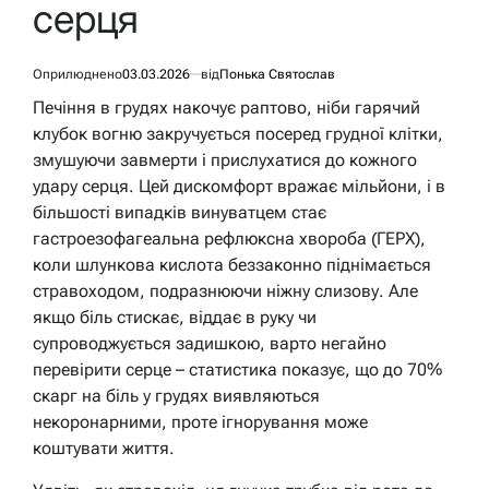
серця
Оприлюднено
03.03.2026
від
Понька Святослав
Печіння в грудях накочує раптово, ніби гарячий
клубок вогню закручується посеред грудної клітки,
змушуючи завмерти і прислухатися до кожного
удару серця. Цей дискомфорт вражає мільйони, і в
більшості випадків винуватцем стає
гастроезофагеальна рефлюксна хвороба (ГЕРХ),
коли шлункова кислота беззаконно піднімається
стравоходом, подразнюючи ніжну слизову. Але
якщо біль стискає, віддає в руку чи
супроводжується задишкою, варто негайно
перевірити серце – статистика показує, що до 70%
скарг на біль у грудях виявляються
некоронарними, проте ігнорування може
коштувати життя.