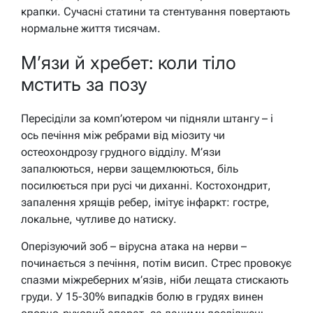
крапки. Сучасні статини та стентування повертають
нормальне життя тисячам.
М’язи й хребет: коли тіло
мстить за позу
Пересіділи за комп’ютером чи підняли штангу – і
ось печіння між ребрами від міозиту чи
остеохондрозу грудного відділу. М’язи
запалюються, нерви защемлюються, біль
посилюється при русі чи диханні. Костохондрит,
запалення хрящів ребер, імітує інфаркт: гостре,
локальне, чутливе до натиску.
Оперізуючий зоб – вірусна атака на нерви –
починається з печіння, потім висип. Стрес провокує
спазми міжреберних м’язів, ніби лещата стискають
груди. У 15-30% випадків болю в грудях винен