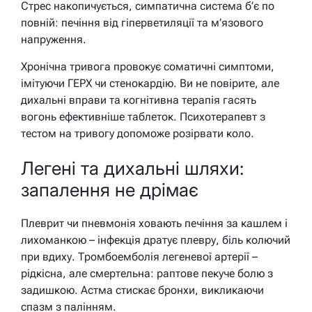
Стрес накопичується, симпатична система б’є по
повній: печіння від гіперветиляції та м’язового
напруження.
Хронічна тривога провокує соматичні симптоми,
імітуючи ГЕРХ чи стенокардію. Ви не повірите, але
дихальні вправи та когнітивна терапія гасять
вогонь ефективніше таблеток. Психотерапевт з
тестом на тривогу допоможе розірвати коло.
Легені та дихальні шляхи:
запалення не дрімає
Плеврит чи пневмонія ховають печіння за кашлем і
лихоманкою – інфекція дратує плевру, біль колючий
при вдиху. Тромбоемболія легеневої артерії –
рідкісна, але смертельна: раптове пекуче болю з
задишкою. Астма стискає бронхи, викликаючи
спазм з палінням.