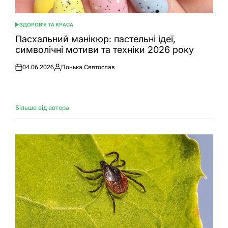
ЗДОРОВ'Я ТА КРАСА
ОПУБЛІКУВАТИ
У
Пасхальний манікюр: пастельні ідеї,
символічні мотиви та техніки 2026 року
04.06.2026
Понька Святослав
Оприлюднено
Опубліковано
Більше від автора