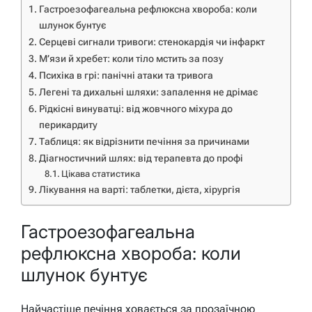
Гастроезофагеальна рефлюксна хвороба: коли
шлунок бунтує
Серцеві сигнали тривоги: стенокардія чи інфаркт
М’язи й хребет: коли тіло мстить за позу
Психіка в грі: панічні атаки та тривога
Легені та дихальні шляхи: запалення не дрімає
Рідкісні винуватці: від жовчного міхура до
перикардиту
Таблиця: як відрізнити печіння за причинами
Діагностичний шлях: від терапевта до профі
Цікава статистика
Лікування на варті: таблетки, дієта, хірургія
Гастроезофагеальна
рефлюксна хвороба: коли
шлунок бунтує
Найчастіше печіння ховається за прозаїчною