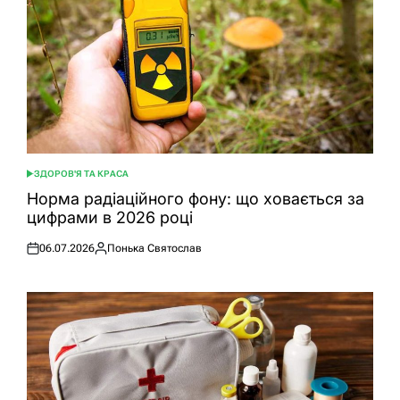
ЗДОРОВ'Я ТА КРАСА
ОПУБЛІКУВАТИ
У
Норма радіаційного фону: що ховається за
цифрами в 2026 році
06.07.2026
Понька Святослав
Оприлюднено
Опубліковано