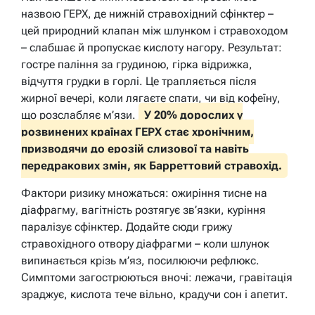
назвою ГЕРХ, де нижній стравохідний сфінктер –
цей природний клапан між шлунком і стравоходом
– слабшає й пропускає кислоту нагору. Результат:
гостре паління за грудиною, гірка відрижка,
відчуття грудки в горлі. Це трапляється після
жирної вечері, коли лягаєте спати, чи від кофеїну,
що розслабляє м’язи.
У 20% дорослих у
розвинених країнах ГЕРХ стає хронічним,
призводячи до ерозій слизової та навіть
передракових змін, як Барреттовий стравохід.
Фактори ризику множаться: ожиріння тисне на
діафрагму, вагітність розтягує зв’язки, куріння
паралізує сфінктер. Додайте сюди грижу
стравохідного отвору діафрагми – коли шлунок
випинається крізь м’яз, посилюючи рефлюкс.
Симптоми загострюються вночі: лежачи, гравітація
зраджує, кислота тече вільно, крадучи сон і апетит.