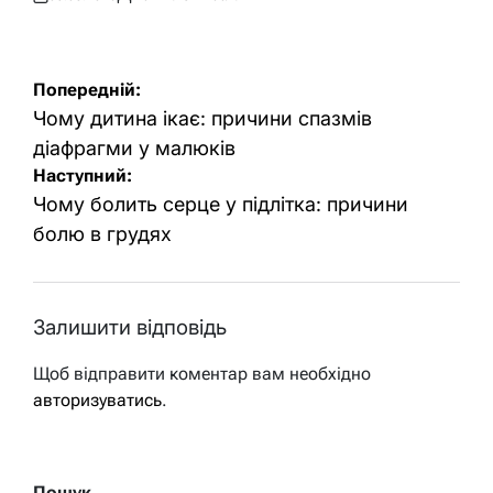
Оприлюднено
Опубліковано
Навігація
Попередній:
записів
Чому дитина ікає: причини спазмів
діафрагми у малюків
Наступний:
Чому болить серце у підлітка: причини
болю в грудях
Залишити відповідь
Щоб відправити коментар вам необхідно
авторизуватись
.
Пошук