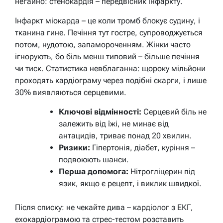
негайно: стенокардія – передвісник інфаркту.
Інфаркт міокарда – це коли тромб блокує судину, і
тканина гине. Печіння тут гостре, супроводжується
потом, нудотою, запамороченням. Жінки часто
ігнорують, бо біль менш типовий – більше печіння
чи тиск. Статистика невблаганна: щороку мільйони
проходять кардіограму через подібні скарги, і лише
30% виявляються серцевими.
Ключові відмінності:
Серцевий біль не
залежить від їжі, не минає від
антацидів, триває понад 20 хвилин.
Ризики:
Гіпертонія, діабет, куріння –
подвоюють шанси.
Перша допомога:
Нітрогліцерин під
язик, якщо є рецепт, і виклик швидкої.
Після списку: не чекайте дива – кардіолог з ЕКГ,
ехокардіограмою та стрес-тестом розставить