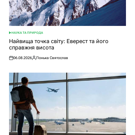
НАУКА ТА ПРИРОДА
ОПУБЛІКУВАТИ
У
Найвища точка світу: Еверест та його
справжня висота
06.08.2026
Понька Святослав
Оприлюднено
Опубліковано