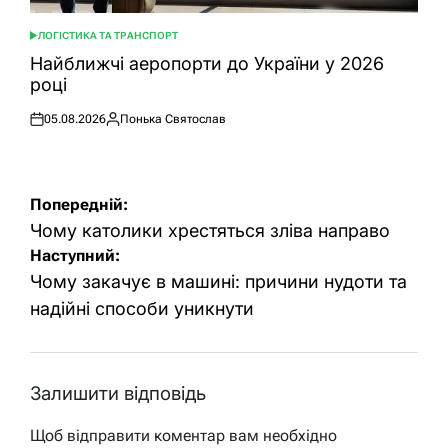
ЛОГІСТИКА ТА ТРАНСПОРТ
ОПУБЛІКУВАТИ
У
Найближчі аеропорти до України у 2026
році
05.08.2026
Понька Святослав
Оприлюднено
Опубліковано
Навігація
Попередній:
записів
Чому католики хрестяться зліва направо
Наступний:
Чому закачує в машині: причини нудоти та
надійні способи уникнути
Залишити відповідь
Щоб відправити коментар вам необхідно