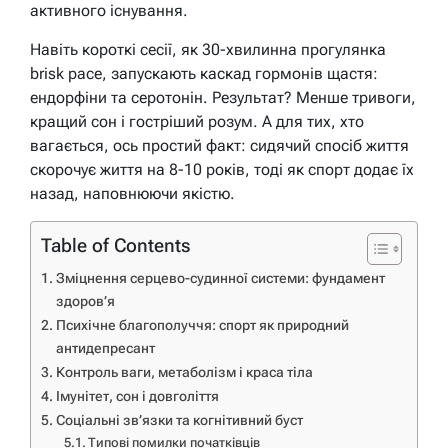
активного існування.
Навіть короткі сесії, як 30-хвилинна прогулянка
brisk pace, запускають каскад гормонів щастя:
ендорфіни та серотонін. Результат? Менше тривоги,
кращий сон і гостріший розум. А для тих, хто
вагається, ось простий факт: сидячий спосіб життя
скорочує життя на 8-10 років, тоді як спорт додає їх
назад, наповнюючи якістю.
Table of Contents
Зміцнення серцево-судинної системи: фундамент
здоров’я
Психічне благополуччя: спорт як природний
антидепресант
Контроль ваги, метаболізм і краса тіла
Імунітет, сон і довголіття
Соціальні зв’язки та когнітивний буст
Типові помилки початківців