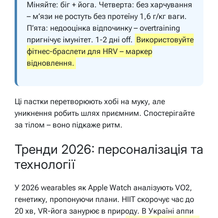
Міняйте: біг + йога. Четверта: без харчування
– м’язи не ростуть без протеїну 1,6 г/кг ваги.
П’ята: недооцінка відпочинку – overtraining
пригнічує імунітет. 1-2 дні off.
Використовуйте
фітнес-браслети для HRV – маркер
відновлення.
Ці пастки перетворюють хобі на муку, але
уникнення робить шлях приємним. Спостерігайте
за тілом – воно підкаже ритм.
Тренди 2026: персоналізація та
технології
У 2026 wearables як Apple Watch аналізують VO2,
генетику, пропонуючи плани. HIIT скорочує час до
20 хв, VR-йога занурює в природу. В Україні аппи