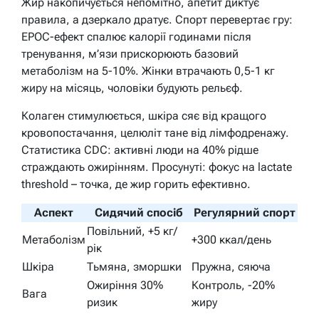
Жир накопичується непомітно, апетит диктує
правила, а дзеркало дратує. Спорт перевертає гру:
EPOC-ефект спалює калорії годинами після
тренування, м’язи прискорюють базовий
метаболізм на 5-10%. Жінки втрачають 0,5-1 кг
жиру на місяць, чоловіки будують рельєф.
Колаген стимулюється, шкіра сяє від кращого
кровопостачання, целюліт тане від лімфодренажу.
Статистика CDC: активні люди на 40% рідше
страждають ожирінням. Просунуті: фокус на lactate
threshold – точка, де жир горить ефективно.
Аспект
Сидячий спосіб
Регулярний спорт
Повільний, +5 кг/
Метаболізм
+300 ккал/день
рік
Шкіра
Тьмяна, зморшки
Пружна, сяюча
Ожиріння 30%
Контроль, -20%
Вага
ризик
жиру