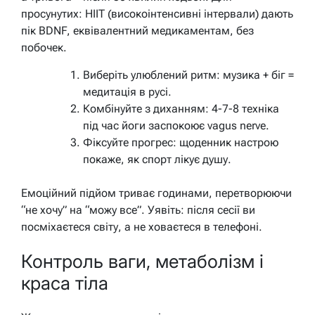
просунутих: HIIT (високоінтенсивні інтервали) дають
пік BDNF, еквівалентний медикаментам, без
побочек.
Виберіть улюблений ритм: музика + біг =
медитація в русі.
Комбінуйте з диханням: 4-7-8 техніка
під час йоги заспокоює vagus nerve.
Фіксуйте прогрес: щоденник настрою
покаже, як спорт лікує душу.
Емоційний підйом триває годинами, перетворюючи
“не хочу” на “можу все”. Уявіть: після сесії ви
посміхаєтеся світу, а не ховаєтеся в телефоні.
Контроль ваги, метаболізм і
краса тіла