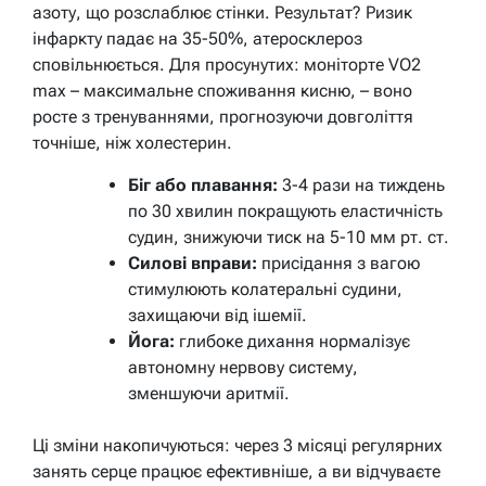
азоту, що розслаблює стінки. Результат? Ризик
інфаркту падає на 35-50%, атеросклероз
сповільнюється. Для просунутих: моніторте VO2
max – максимальне споживання кисню, – воно
росте з тренуваннями, прогнозуючи довголіття
точніше, ніж холестерин.
Біг або плавання:
3-4 рази на тиждень
по 30 хвилин покращують еластичність
судин, знижуючи тиск на 5-10 мм рт. ст.
Силові вправи:
присідання з вагою
стимулюють колатеральні судини,
захищаючи від ішемії.
Йога:
глибоке дихання нормалізує
автономну нервову систему,
зменшуючи аритмії.
Ці зміни накопичуються: через 3 місяці регулярних
занять серце працює ефективніше, а ви відчуваєте