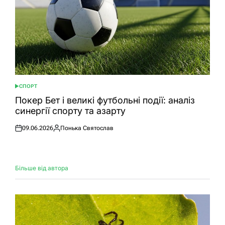
СПОРТ
ОПУБЛІКУВАТИ
У
Покер Бет і великі футбольні події: аналіз
синергії спорту та азарту
09.06.2026
Понька Святослав
Оприлюднено
Опубліковано
Більше від автора