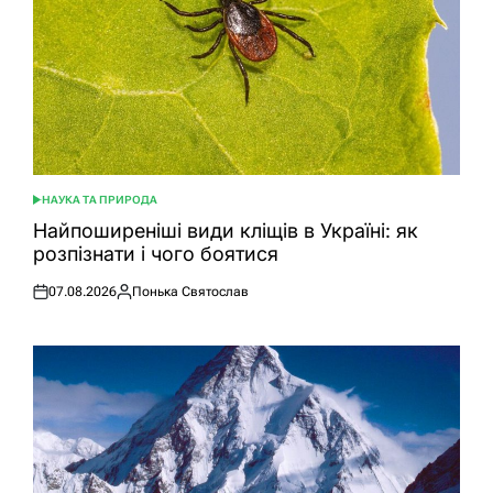
НАУКА ТА ПРИРОДА
ОПУБЛІКУВАТИ
У
Найпоширеніші види кліщів в Україні: як
розпізнати і чого боятися
07.08.2026
Понька Святослав
Оприлюднено
Опубліковано