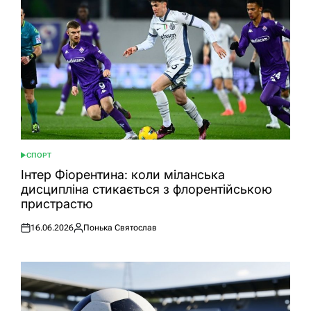
СПОРТ
ОПУБЛІКУВАТИ
У
Інтер Фіорентина: коли міланська
дисципліна стикається з флорентійською
пристрастю
16.06.2026
Понька Святослав
Оприлюднено
Опубліковано