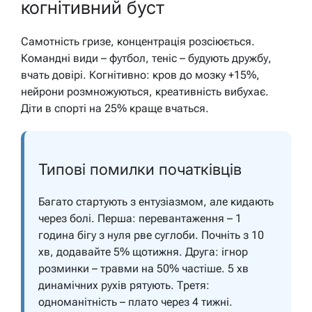
когнітивний буст
Самотність гризе, концентрація розсіюється.
Командні види – футбол, теніс – будують дружбу,
вчать довірі. Когнітивно: кров до мозку +15%,
нейрони розмножуються, креативність вибухає.
Діти в спорті на 25% краще вчаться.
Типові помилки початківців
Багато стартують з ентузіазмом, але кидають
через болі. Перша: перевантаження – 1
година бігу з нуля рве суглоби. Почніть з 10
хв, додавайте 5% щотижня. Друга: ігнор
розминки – травми на 50% частіше. 5 хв
динамічних рухів рятують. Третя:
одноманітність – плато через 4 тижні.