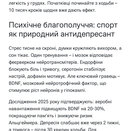
легкість у грудях. Початківці починайте з ходьби –
10 тисяч кроків щодня вже дають ефект.
Психічне благополуччя: спорт
як природний антидепресант
Стрес тисне на скроні, думки кружляють вихором, а
сон тікає. Один тренування – і мозок відповідає
феєрверком нейротрансмітерів. Ендорфіни
блокують біль і тривогу, серотонін стабілізує
настрій, дофамін мотивує. Але ключовий гравець –
BDNF, мозковий нейротрофічний фактор, що
стимулює ріст нейронів у гіпокампі.
Дослідження 2025 року підтверджують: аеробні
навантаження підвищують BDNF на 20-30%,
покращуючи пам’ять і знижуючи ризик
Альцгеймера. Депресія слабшає вже через 2 тижні,
а тривога – після 30 хвилин ходьби. Для