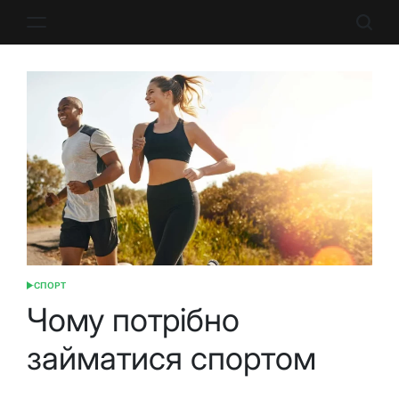
Перейти
до
вмісту
СПОРТ
ОПУБЛІКУВАТИ
У
Чому потрібно
займатися спортом