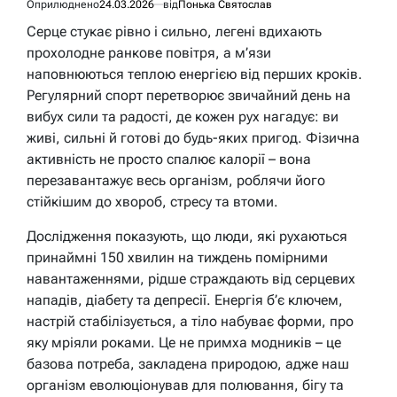
Оприлюднено
24.03.2026
від
Понька Святослав
Серце стукає рівно і сильно, легені вдихають
прохолодне ранкове повітря, а м’язи
наповнюються теплою енергією від перших кроків.
Регулярний спорт перетворює звичайний день на
вибух сили та радості, де кожен рух нагадує: ви
живі, сильні й готові до будь-яких пригод. Фізична
активність не просто спалює калорії – вона
перезавантажує весь організм, роблячи його
стійкішим до хвороб, стресу та втоми.
Дослідження показують, що люди, які рухаються
принаймні 150 хвилин на тиждень помірними
навантаженнями, рідше страждають від серцевих
нападів, діабету та депресії. Енергія б’є ключем,
настрій стабілізується, а тіло набуває форми, про
яку мріяли роками. Це не примха модників – це
базова потреба, закладена природою, адже наш
організм еволюціонував для полювання, бігу та