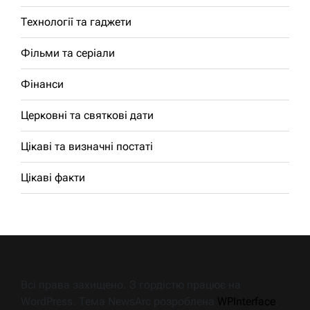
Технології та гаджети
Фільми та серіали
Фінанси
Церковні та святкові дати
Цікаві та визначні постаті
Цікаві факти
Всі права захищено. З гордістю працює на
WordPress. Тема NewsArc розроблена
WPInterface
.