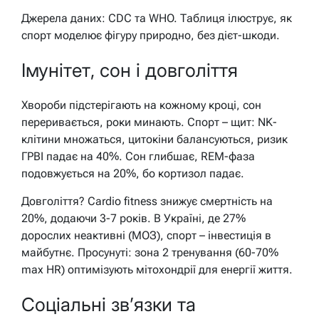
Джерела даних: CDC та WHO. Таблиця ілюструє, як
спорт моделює фігуру природно, без дієт-шкоди.
Імунітет, сон і довголіття
Хвороби підстерігають на кожному кроці, сон
переривається, роки минають. Спорт – щит: NK-
клітини множаться, цитокіни балансуються, ризик
ГРВІ падає на 40%. Сон глибшає, REM-фаза
подовжується на 20%, бо кортизол падає.
Довголіття? Cardio fitness знижує смертність на
20%, додаючи 3-7 років. В Україні, де 27%
дорослих неактивні (МОЗ), спорт – інвестиція в
майбутнє. Просунуті: зона 2 тренування (60-70%
max HR) оптимізують мітохондрії для енергії життя.
Соціальні зв’язки та