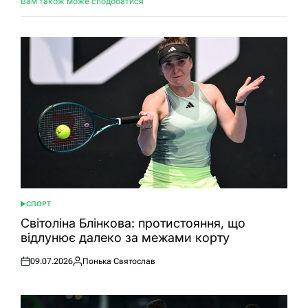
Вам також може сподобатися
СПОРТ
ОПУБЛІКУВАТИ
У
Світоліна Блінкова: протистояння, що
відлунює далеко за межами корту
09.07.2026
Понька Святослав
Оприлюднено
Опубліковано