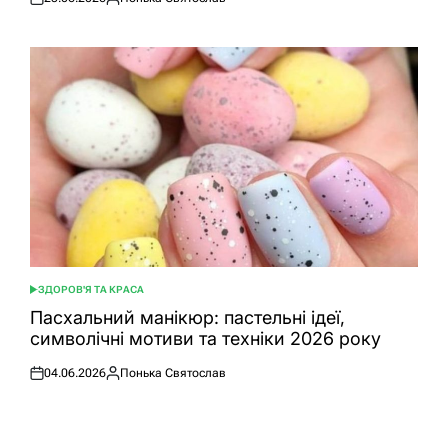
Оприлюднено
Опубліковано
ЗДОРОВ'Я ТА КРАСА
ОПУБЛІКУВАТИ
У
Пасхальний манікюр: пастельні ідеї,
символічні мотиви та техніки 2026 року
04.06.2026
Понька Святослав
Оприлюднено
Опубліковано