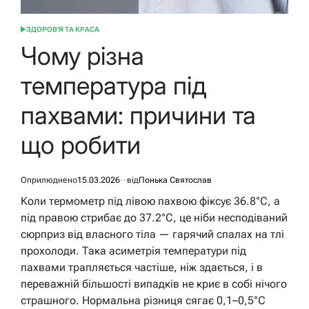
ЗДОРОВ'Я ТА КРАСА
ОПУБЛІКУВАТИ
У
Чому різна
температура під
пахвами: причини та
що робити
Оприлюднено
15.03.2026
від
Понька Святослав
Коли термометр під лівою пахвою фіксує 36.8°C, а
під правою стрибає до 37.2°C, це ніби несподіваний
сюрприз від власного тіла — гарячий спалах на тлі
прохолоди. Така асиметрія температури під
пахвами трапляється частіше, ніж здається, і в
переважній більшості випадків не криє в собі нічого
страшного. Нормальна різниця сягає 0,1–0,5°C