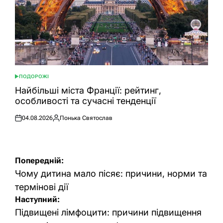
ПОДОРОЖІ
ОПУБЛІКУВАТИ
У
Найбільші міста Франції: рейтинг,
особливості та сучасні тенденції
04.08.2026
Понька Святослав
Оприлюднено
Опубліковано
Навігація
Попередній:
записів
Чому дитина мало пісяє: причини, норми та
термінові дії
Наступний:
Підвищені лімфоцити: причини підвищення