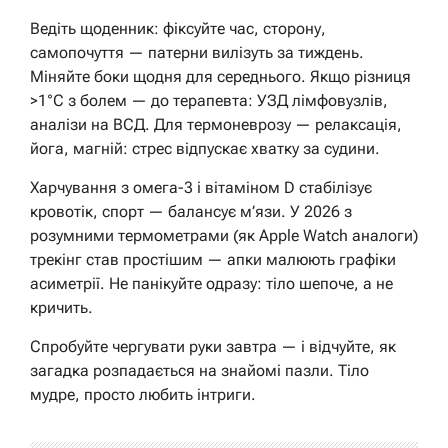
Ведіть щоденник: фіксуйте час, сторону,
самопочуття — патерни вилізуть за тиждень.
Міняйте боки щодня для середнього. Якщо різниця
>1°C з болем — до терапевта: УЗД лімфовузлів,
аналізи на ВСД. Для термоневрозу — релаксація,
йога, магній: стрес відпускає хватку за судини.
Харчування з омега-3 і вітаміном D стабілізує
кровотік, спорт — балансує м’язи. У 2026 з
розумними термометрами (як Apple Watch аналоги)
трекінг став простішим — апки малюють графіки
асиметрії. Не панікуйте одразу: тіло шепоче, а не
кричить.
Спробуйте чергувати руки завтра — і відчуйте, як
загадка розпадається на знайомі пазли. Тіло
мудре, просто любить інтриги.