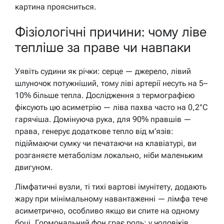
картина проясниться.
Фізіологічні причини: чому ліве
тепліше за праве чи навпаки
Уявіть судини як річки: серце — джерело, лівий
шлуночок потужніший, тому ліві артерії несуть на 5–
10% більше тепла. Дослідження з термографією
фіксують цю асиметрію — ліва пахва часто на 0,2°C
гарячіша. Домінуюча рука, для 90% правшів —
права, генерує додаткове тепло від м’язів:
підіймаючи сумку чи печатаючи на клавіатурі, ви
розганяєте метаболізм локально, ніби маленьким
двигуном.
Лімфатичні вузли, ті тихі вартові імунітету, додають
жару при мінімальному навантаженні — лімфа тече
асиметрично, особливо якщо ви спите на одному
боці. Гормональний фон грає роль: у чоловіків