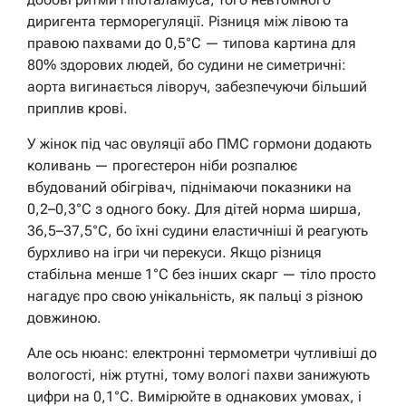
диригента терморегуляції. Різниця між лівою та
правою пахвами до 0,5°C — типова картина для
80% здорових людей, бо судини не симетричні:
аорта вигинається ліворуч, забезпечуючи більший
приплив крові.
У жінок під час овуляції або ПМС гормони додають
коливань — прогестерон ніби розпалює
вбудований обігрівач, піднімаючи показники на
0,2–0,3°C з одного боку. Для дітей норма ширша,
36,5–37,5°C, бо їхні судини еластичніші й реагують
бурхливо на ігри чи перекуси. Якщо різниця
стабільна менше 1°C без інших скарг — тіло просто
нагадує про свою унікальність, як пальці з різною
довжиною.
Але ось нюанс: електронні термометри чутливіші до
вологості, ніж ртутні, тому вологі пахви занижують
цифри на 0,1°C. Вимірюйте в однакових умовах, і