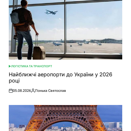
ЛОГІСТИКА ТА ТРАНСПОРТ
ОПУБЛІКУВАТИ
У
Найближчі аеропорти до України у 2026
році
05.08.2026
Понька Святослав
Оприлюднено
Опубліковано