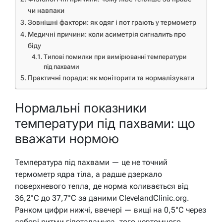
чи навпаки
Зовнішні фактори: як одяг і пот грають у термометр
Медичні причини: коли асиметрія сигналить про
біду
Типові помилки при вимірюванні температури
під пахвами
Практичні поради: як моніторити та нормалізувати
Нормальні показники
температури під пахвами: що
вважати нормою
Температура під пахвами — це не точний
термометр ядра тіла, а радше дзеркало
поверхневого тепла, де норма коливається від
36,2°C до 37,7°C за даними ClevelandClinic.org.
Ранком цифри нижчі, ввечері — вищі на 0,5°C через
добові ритми гіпоталамуса, того невтомного