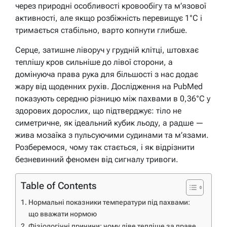
через природні особливості кровообігу та м’язової
активності, але якщо розбіжність перевищує 1°C і
тримається стабільно, варто копнути глибше.
Серце, затишне ліворуч у грудній клітці, штовхає
теплішу кров сильніше до лівої сторони, а
домінуюча права рука для більшості з нас додає
жару від щоденних рухів. Дослідження на PubMed
показують середню різницю між пахвами в 0,36°C у
здорових дорослих, що підтверджує: тіло не
симетричне, як ідеальний кубик льоду, а радше —
жива мозаїка з пульсуючими судинами та м’язами.
Розберемося, чому так стається, і як відрізнити
безневинний феномен від сигналу тривоги.
Table of Contents
Нормальні показники температури під пахвами:
що вважати нормою
Фізіологічні причини: чому ліве тепліше за праве