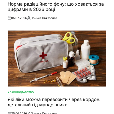
У
Норма радіаційного фону: що ховається за
цифрами в 2026 році
06.07.2026
Понька Святослав
Оприлюднено
Опубліковано
ЗАКОНОДАВСТВО
ОПУБЛІКУВАТИ
У
Які ліки можна перевозити через кордон:
детальний гід мандрівника
25.06.2026
Понька Святослав