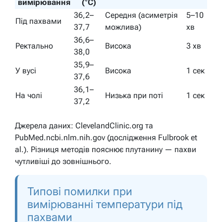
вимірювання
(°C)
36,2–
Середня (асиметрія
5–10
Під пахвами
37,7
можлива)
хв
36,6–
Ректально
Висока
3 хв
38,0
35,9–
У вусі
Висока
1 сек
37,6
36,1–
На чолі
Низька при поті
1 сек
37,2
Джерела даних: ClevelandClinic.org та
PubMed.ncbi.nlm.nih.gov (дослідження Fulbrook et
al.). Різниця методів пояснює плутанину — пахви
чутливіші до зовнішнього.
Типові помилки при
вимірюванні температури під
пахвами