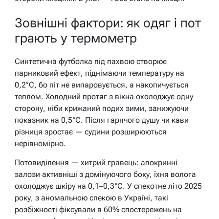
Зовнішні фактори: як одяг і пот
грають у термометр
Синтетична футболка під пахвою створює
парниковий ефект, піднімаючи температуру на
0,2°C, бо піт не випаровується, а накопичується
теплом. Холодний протяг з вікна охолоджує одну
сторону, ніби крижаний подих зими, занижуючи
показник на 0,5°C. Після гарячого душу чи кави
різниця зростає — судини розширюються
нерівномірно.
Потовиділення — хитрий гравець: апокринні
залози активніші з домінуючого боку, їхня волога
охолоджує шкіру на 0,1–0,3°C. У спекотне літо 2025
року, з аномальною спекою в Україні, такі
розбіжності фіксували в 60% спостережень на