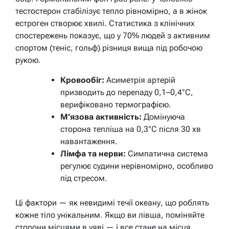
тестостерон стабілізує тепло рівномірно, а в жінок
естроген створює хвилі. Статистика з клінічних
спостережень показує, що у 70% людей з активним
спортом (теніс, гольф) різниця вища під робочою
рукою.
Кровообіг:
Асиметрія артерій
призводить до перепаду 0,1–0,4°C,
верифіковано термографією.
М’язова активність:
Домінуюча
сторона тепліша на 0,3°C після 30 хв
навантаження.
Лімфа та нерви:
Симпатична система
регулює судини нерівномірно, особливо
під стресом.
Ці фактори — як невидимі течії океану, що роблять
кожне тіло унікальним. Якщо ви лівша, поміняйте
сторони місцями в уяві — і все стане на місця.