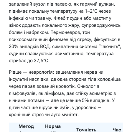
запалений вузол під пахвою, як гарячий вулкан,
піднімає локальну температуру на 1–2°C через
інфекцію чи травму. Флебіт судин або мастит у
жінок додають локального жару, супроводжуючись
болем і набряком. Термоневроз, той
психосоматичний феномен від стресу, фіксується в
20% випадків ВСД: симпатична система “глючить”,
судини спазмуються асиметрично, температура
стрибає до 37,5°C.
Рідше — неврологія: защемлення нерва чи
інсультні наслідки, де одна сторона тіла холодніша
через паралізований кровотік. Онкологія
лімфовузлів, як лімфома, дає стійку асиметрію з
нічними потами — але це менше 5% випадків. У
дітей частіше віруси чи зуби, у дорослих —
хронічний стрес чи аутоімунітет.
Метод
Норма
Точність
Час