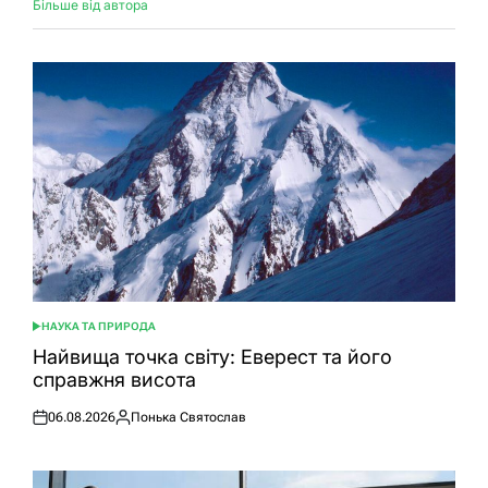
Більше від автора
НАУКА ТА ПРИРОДА
ОПУБЛІКУВАТИ
У
Найвища точка світу: Еверест та його
справжня висота
06.08.2026
Понька Святослав
Оприлюднено
Опубліковано