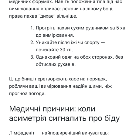
медичних форумах. Навіть положення тіла під час
вимірювання впливає: лежачи на лівому боці,
права пахва “дихає” вільніше.
Протріть пахви сухим рушником за 5 хв
до вимірювання.
Уникайте після їжі чи спорту —
почекайте 30 хв.
Однаковий одяг на обох сторонах, без
обтислих рукавів.
Ці дрібниці перетворюють хаос на порядок,
роблячи ваші вимірювання надійнішими, ніж
прогноз погоди.
Медичні причини: коли
асиметрія сигналить про біду
Лімфаденіт — найпоширеніший винуватець: