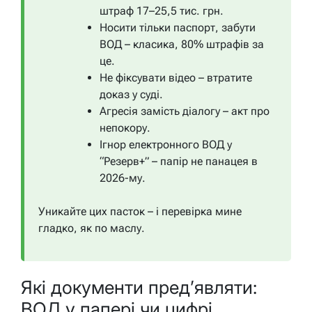
штраф 17–25,5 тис. грн.
Носити тільки паспорт, забути
ВОД – класика, 80% штрафів за
це.
Не фіксувати відео – втратите
доказ у суді.
Агресія замість діалогу – акт про
непокору.
Ігнор електронного ВОД у
“Резерв+” – папір не панацея в
2026-му.
Уникайте цих пасток – і перевірка мине
гладко, як по маслу.
Які документи пред’являти:
ВОД у папері чи цифрі