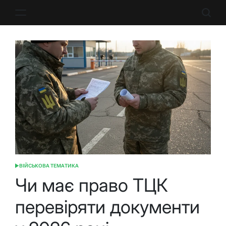
Перейти
до
вмісту
ВІЙСЬКОВА ТЕМАТИКА
ОПУБЛІКУВАТИ
У
Чи має право ТЦК
перевіряти документи