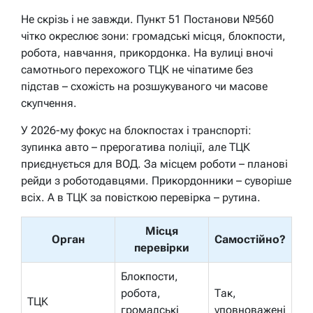
Не скрізь і не завжди. Пункт 51 Постанови №560
чітко окреслює зони: громадські місця, блокпости,
робота, навчання, прикордонка. На вулиці вночі
самотнього перехожого ТЦК не чіпатиме без
підстав – схожість на розшукуваного чи масове
скупчення.
У 2026-му фокус на блокпостах і транспорті:
зупинка авто – прерогатива поліції, але ТЦК
приєднується для ВОД. За місцем роботи – планові
рейди з роботодавцями. Прикордонники – суворіше
всіх. А в ТЦК за повісткою перевірка – рутина.
Місця
Орган
Самостійно?
перевірки
Блокпости,
робота,
Так,
ТЦК
громадські
уповноважені