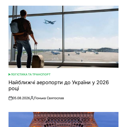
ЛОГІСТИКА ТА ТРАНСПОРТ
ОПУБЛІКУВАТИ
У
Найближчі аеропорти до України у 2026
році
05.08.2026
Понька Святослав
Оприлюднено
Опубліковано