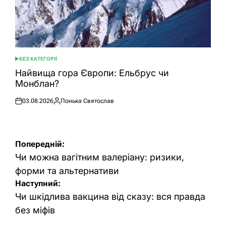
БЕЗ КАТЕГОРІЇ
ОПУБЛІКУВАТИ
У
Найвища гора Європи: Ельбрус чи
Монблан?
03.08.2026
Понька Святослав
Оприлюднено
Опубліковано
Навігація
Попередній:
записів
Чи можна вагітним валеріану: ризики,
форми та альтернативи
Наступний:
Чи шкідлива вакцина від сказу: вся правда
без міфів