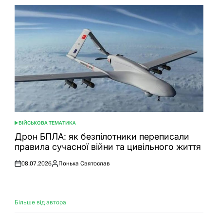
ВІЙСЬКОВА ТЕМАТИКА
ОПУБЛІКУВАТИ
У
Дрон БПЛА: як безпілотники переписали
правила сучасної війни та цивільного життя
08.07.2026
Понька Святослав
Оприлюднено
Опубліковано
Більше від автора