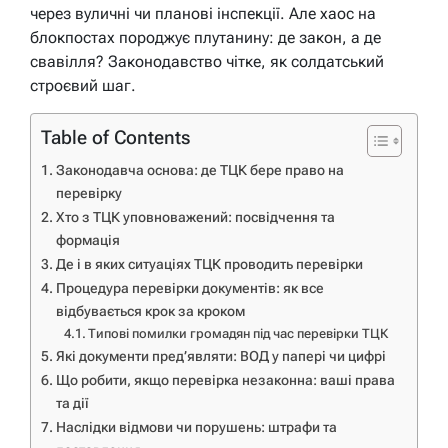
через вуличні чи планові інспекції. Але хаос на
блокпостах породжує плутанину: де закон, а де
свавілля? Законодавство чітке, як солдатський
строєвий шаг.
Table of Contents
Законодавча основа: де ТЦК бере право на
перевірку
Хто з ТЦК уповноважений: посвідчення та
формація
Де і в яких ситуаціях ТЦК проводить перевірки
Процедура перевірки документів: як все
відбувається крок за кроком
Типові помилки громадян під час перевірки ТЦК
Які документи пред’являти: ВОД у папері чи цифрі
Що робити, якщо перевірка незаконна: ваші права
та дії
Наслідки відмови чи порушень: штрафи та