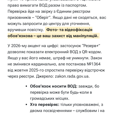
право вимагати ВОД разом із паспортом.
Перевірка йде на звірку з Єдиним реєстром
призовників – “Оберіг”. Якщо дані не сходяться, вас
можуть запросити до центру для уточнення,
вручивши повістку.
Фото- та відеофіксація
обов’язкова – це ваш захист від маніпуляцій.
У 2026-му акцент на цифрі: застосунок “Резерв+”
дозволяє показати електронний ВОД з QR-кодом.
Якщо у вас його немає, штраф не уникнути. Закон
не змінився кардинально, але постанова №1364
від жовтня 2025-го спростила перевірку відстрочок
через реєстри. Джерело: zakon.rada.gov.ua.
Обов’язок носити ВОД:
завжди, бо
перевірка може бути будь-коли в
громадських місцях.
Хто перевіряє:
тільки уповноважені, з
двома посвідченнями – службовим і на