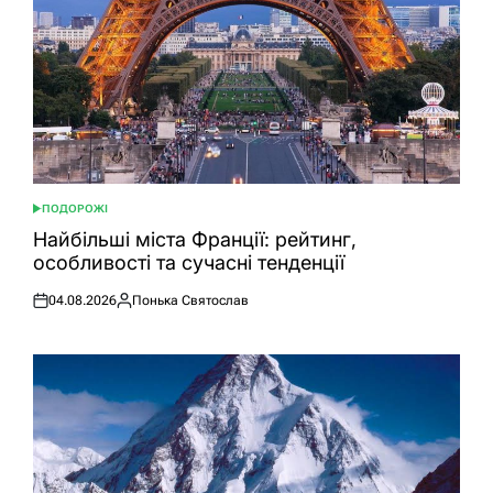
ПОДОРОЖІ
ОПУБЛІКУВАТИ
У
Найбільші міста Франції: рейтинг,
особливості та сучасні тенденції
04.08.2026
Понька Святослав
Оприлюднено
Опубліковано