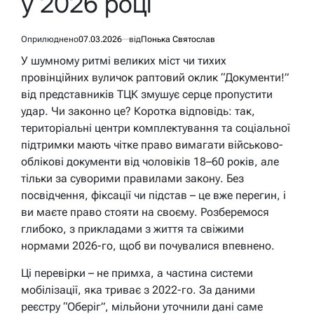
у 2026 році
Оприлюднено
07.03.2026
від
Понька Святослав
У шумному ритмі великих міст чи тихих
провінційних вуличок раптовий оклик “Документи!”
від представників ТЦК змушує серце пропустити
удар. Чи законно це? Коротка відповідь: так,
територіальні центри комплектування та соціальної
підтримки мають чітке право вимагати військово-
облікові документи від чоловіків 18–60 років, але
тільки за суворими правилами закону. Без
посвідчення, фіксації чи підстав – це вже перегин, і
ви маєте право стояти на своєму. Розберемося
глибоко, з прикладами з життя та свіжими
нормами 2026-го, щоб ви почувалися впевнено.
Ці перевірки – не примха, а частина системи
мобілізації, яка триває з 2022-го. За даними
реєстру “Оберіг”, мільйони уточнили дані саме