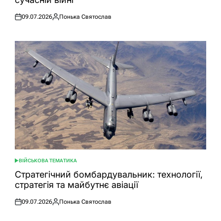
09.07.2026
Понька Святослав
Оприлюднено
Опубліковано
ВІЙСЬКОВА ТЕМАТИКА
ОПУБЛІКУВАТИ
У
Стратегічний бомбардувальник: технології,
стратегія та майбутнє авіації
09.07.2026
Понька Святослав
Оприлюднено
Опубліковано