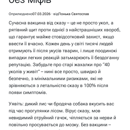
Оприлюднено
07.03.2026
від
Понька Святослав
Сучасна вакцина від сказу – це не просто укол, а
рятівний щит проти однієї з найстрашніших хвороб,
що гарантує майже стовідсотковий захист, якщо
ввести її вчасно. Кожен день у світі тисячі людей
отримують її після укусів тварин, і лише поодинокі
випадки легких реакцій затьмарюють її бездоганну
репутацію. Забудьте про старі жахалки про “40
уколів у живіт” – нині все просто, швидко й
безпечно, з мінімальними ризиками, які не
зрівняються з летальністю сказу в 100% після
появи симптомів.
Уявіть: дикий лис чи бродяча собака вкусить вас
під час прогулянки лісом. Вірус сказу, мов
невидимий отруйний гачок, чіпляється за нерви й
повільно просувається до мозку. Без вакцини –