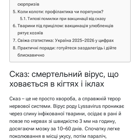
сюрпризів
Коли колоти: профілактика чи порятунок?
Типові помилки при вакцинації від сказу
Тварини під прицілом: вакцинація улюбленців
рятує хозяїв
Свіжа статистика: Україна 2025–2026 у цифрах
Практичні поради: готуйтеся заздалегідь і дійте
блискавично
Сказ: смертельний вірус, що
ховається в кігтях і іклах
Сказ – це не просто хвороба, а справжній терор
нервової системи. Вірус роду Lyssavirus проникає
через слину інфікованої тварини, осідає в рані й
повзе по нервах зі швидкістю 3 мм на годину,
досягаючи мозку за 10–60 днів. Спочатку легке
поколювання в місці укусу, потім параліч,