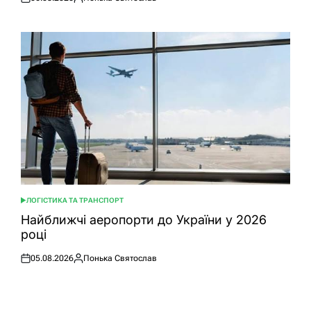
Оприлюднено
Опубліковано
ЛОГІСТИКА ТА ТРАНСПОРТ
ОПУБЛІКУВАТИ
У
Найближчі аеропорти до України у 2026
році
05.08.2026
Понька Святослав
Оприлюднено
Опубліковано