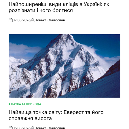
У
Найпоширеніші види кліщів в Україні: як
розпізнати і чого боятися
07.08.2026
Понька Святослав
Оприлюднено
Опубліковано
НАУКА ТА ПРИРОДА
ОПУБЛІКУВАТИ
У
Найвища точка світу: Еверест та його
справжня висота
06.08.2026
Понька Святослав