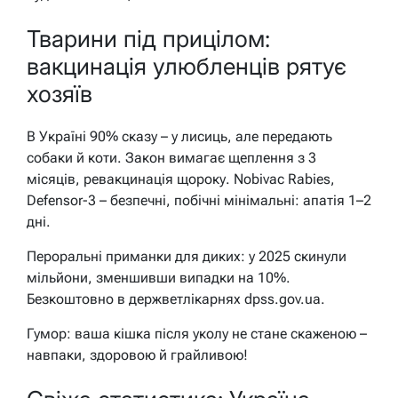
Тварини під прицілом:
вакцинація улюбленців рятує
хозяїв
В Україні 90% сказу – у лисиць, але передають
собаки й коти. Закон вимагає щеплення з 3
місяців, ревакцинація щороку. Nobivac Rabies,
Defensor-3 – безпечні, побічні мінімальні: апатія 1–2
дні.
Пероральні приманки для диких: у 2025 скинули
мільйони, зменшивши випадки на 10%.
Безкоштовно в держветлікарнях dpss.gov.ua.
Гумор: ваша кішка після уколу не стане скаженою –
навпаки, здоровою й грайливою!