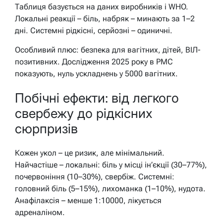
Таблиця базується на даних виробників і WHO.
Локальні реакції – біль, набряк – минають за 1–2
дні. Системні рідкісні, серйозні – одиничні.
Особливий плюс: безпека для вагітних, дітей, ВІЛ-
позитивних. Дослідження 2025 року в PMC
показують, нуль ускладнень у 5000 вагітних.
Побічні ефекти: від легкого
свербежу до рідкісних
сюрпризів
Кожен укол – це ризик, але мінімальний.
Найчастіше – локальні: біль у місці ін’єкції (30–77%),
почервоніння (10–30%), свербіж. Системні:
головний біль (5–15%), лихоманка (1–10%), нудота.
Анафілаксія – менше 1:10000, лікується
адреналіном.