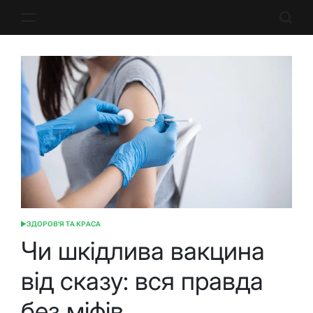
Перейти
до
вмісту
ЗДОРОВ'Я ТА КРАСА
ОПУБЛІКУВАТИ
У
Чи шкідлива вакцина
від сказу: вся правда
без міфів