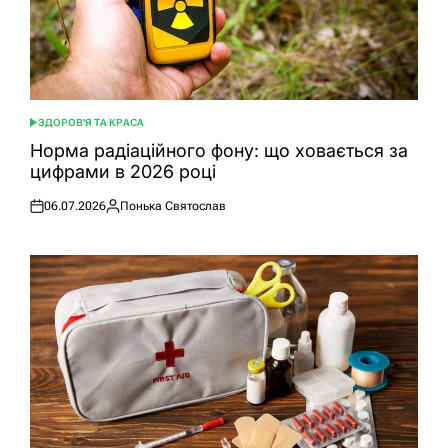
ЗДОРОВ'Я ТА КРАСА
ОПУБЛІКУВАТИ
У
Норма радіаційного фону: що ховається за
цифрами в 2026 році
06.07.2026
Понька Святослав
Оприлюднено
Опубліковано