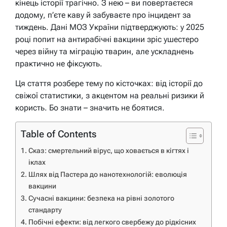
кінець історії трагічно. З нею – ви повертаєтеся
додому, п’єте каву й забуваєте про інцидент за
тиждень. Дані МОЗ України підтверджують: у 2025
році попит на антирабічні вакцини зріс ушестеро
через війну та міграцію тварин, але ускладнень
практично не фіксують.
Ця стаття розбере тему по кісточках: від історії до
свіжої статистики, з акцентом на реальні ризики й
користь. Бо знати – значить не боятися.
Table of Contents
Сказ: смертельний вірус, що ховається в кігтях і
іклах
Шлях від Пастера до нанотехнологій: еволюція
вакцини
Сучасні вакцини: безпека на рівні золотого
стандарту
Побічні ефекти: від легкого свербежу до рідкісних