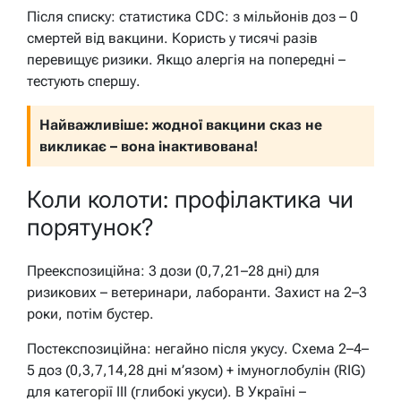
Після списку: статистика CDC: з мільйонів доз – 0
смертей від вакцини. Користь у тисячі разів
перевищує ризики. Якщо алергія на попередні –
тестують спершу.
Найважливіше: жодної вакцини сказ не
викликає – вона інактивована!
Коли колоти: профілактика чи
порятунок?
Преекспозиційна: 3 дози (0,7,21–28 дні) для
ризикових – ветеринари, лаборанти. Захист на 2–3
роки, потім бустер.
Постекспозиційна: негайно після укусу. Схема 2–4–
5 доз (0,3,7,14,28 дні м’язом) + імуноглобулін (RIG)
для категорії III (глибокі укуси). В Україні –