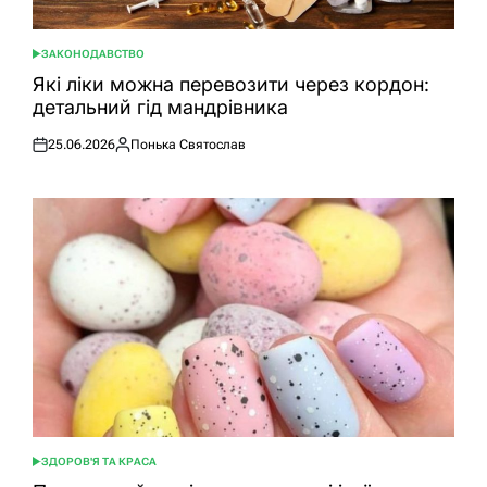
ЗАКОНОДАВСТВО
ОПУБЛІКУВАТИ
У
Які ліки можна перевозити через кордон:
детальний гід мандрівника
25.06.2026
Понька Святослав
Оприлюднено
Опубліковано
ЗДОРОВ'Я ТА КРАСА
ОПУБЛІКУВАТИ
У