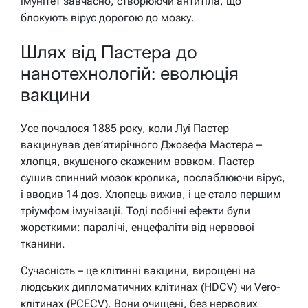
імунітет завчасно, створюючи антитіла, що
блокують вірус дорогою до мозку.
Шлях від Пастера до
нанотехнологій: еволюція
вакцини
Усе почалося 1885 року, коли Луї Пастер
вакцинував дев’ятирічного Джозефа Мастера –
хлопця, вкушеного скаженим вовком. Пастер
сушив спинний мозок кролика, послаблюючи вірус,
і вводив 14 доз. Хлопець вижив, і це стало першим
тріумфом імунізації. Тоді побічні ефекти були
жорсткими: паралічі, енцефаліти від нервової
тканини.
Сучасність – це клітинні вакцини, вирощені на
людських дипломатичних клітинах (HDCV) чи Vero-
клітинах (PCECV). Вони очищені, без нервових