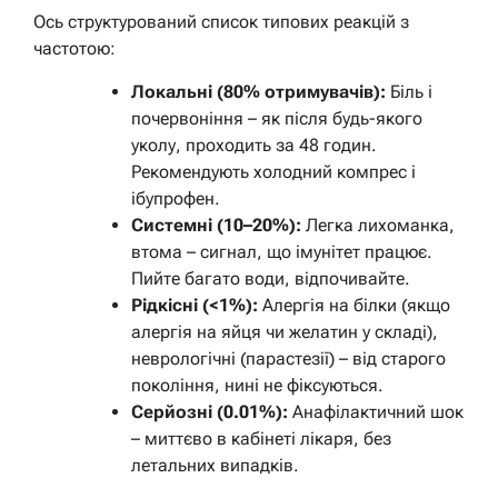
Ось структурований список типових реакцій з
частотою:
Локальні (80% отримувачів):
Біль і
почервоніння – як після будь-якого
уколу, проходить за 48 годин.
Рекомендують холодний компрес і
ібупрофен.
Системні (10–20%):
Легка лихоманка,
втома – сигнал, що імунітет працює.
Пийте багато води, відпочивайте.
Рідкісні (<1%):
Алергія на білки (якщо
алергія на яйця чи желатин у складі),
неврологічні (парастезії) – від старого
покоління, нині не фіксуються.
Серйозні (0.01%):
Анафілактичний шок
– миттєво в кабінеті лікаря, без
летальних випадків.