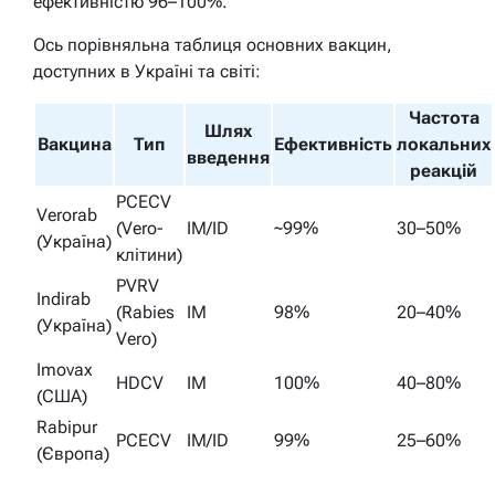
ефективністю 96–100%.
Ось порівняльна таблиця основних вакцин,
доступних в Україні та світі:
Частота
Шлях
Вакцина
Тип
Ефективність
локальних
введення
реакцій
PCECV
Verorab
(Vero-
IM/ID
~99%
30–50%
(Україна)
клітини)
PVRV
Indirab
(Rabies
IM
98%
20–40%
(Україна)
Vero)
Imovax
HDCV
IM
100%
40–80%
(США)
Rabipur
PCECV
IM/ID
99%
25–60%
(Європа)