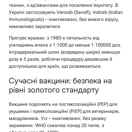
тканин, з ад’ювантами для посилення імунітету. В
Україні застосовують Verorab (Sanofi), Indirab (Indian
Immunologicals) – інактивовані, без живого вірусу,
неможливо заразитися.
Прогрес вражає: з 1980-х летальність від
ускладнень впала з 1:1000 до менше 1:100000 доз.
Інтрадермальний шлях (всередину шкіри) зменшує
дозу в 5 разів, роблячи процедуру дешевшою й
доступнішою для країн, що розвиваються.
Сучасні вакцини: безпека на
рівні золотого стандарту
Вакцини поділяють на постекспозиційні (PEP) для
укушених і преекспозиційні (PrEP) для ветеринарів,
мандрівників. Усі – інактивовані, без ризику
зараження. WHO схвалює понад 20 типів, з