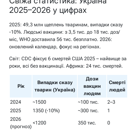
Свіжа статистика: Україна
2025–2026 у цифрах
2025: 49,3 млн щеплень тваринам, випадки сказу
-10%. Людські вакцини: з 3,5 тис. до 18 тис. доз/
міс, WHO доставила 56 тис. безплатно. 2026:
оновлений календар, фокус на регіонах.
Світ: CDC фіксує 6 смертей США 2025 – найвище за
роки, всі без вакцинації. Африка: 24 тис. смертей.
Дози
Випадки сказу
Смерті
Рік
вакцин
тварин (Україна)
людей
людям
2024
~1500
~100 тис.
2–3
2025
1350 (-10%)
~300 тис.
1
2026
<1200
350 тис.
0
(прогноз)