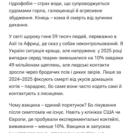
гідрофобія – страх води, що супроводжується
судомами горла, галюцинації й агресивне
збудження. Кінець – кома й смерть від зупинки
дихання.
У світі щороку гине 59 тисяч людей, переважно в
Азії та Африці, де сказ у собак неконтрольований. В
Україні ситуація краща, але напружена: у 2025 році
випадки серед тварин зменшилися на 10% завдяки
49 мільйонам щеплень, але людські контакти
зросли через бродячих псів і диких звірів. Лише за
2024–2025 фіксують смерті від укусів домашніх
котів – парадокс, бо саме вони часто ходять самі й
контактують з лисицями.
Чому вакцина – єдиний порятунок? Бо лікування
після симптомів не існує. Навіть у клініках США чи
Європи, де пробували експериментальні коктейлі,
виживання – менше 10%. Вакцина ж запускає