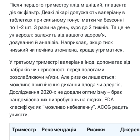
Після першого триместру плід міцніший, плацента
діє як фільтр. Деякі лікарі допускають валеріану в
таблетках при сильному тонусі матки чи безсонні –
по 1-2 шт. 3 рази на день, курс до 2 тижнів. Та це не
універсал: залежить від вашого здоров’я,
дозування й аналізів. Наприклад, якщо тиск
низький чи печінка втомлена, краще утриматися.
У третьому триместрі валеріана іноді допомагає від
набряків чи нервозності перед пологами,
розслаблюючи м’язи. Але ризики лишаються:
можливе пригнічення дихання плода чи алергія.
Дослідження 2020-х не додали оптимізму – брак
рандомізованих випробувань на людях. FDA
класифікує як “можливо небезпечну”, ACOG радить
уникати.
Триместр
Рекомендація
Ризики
Джерел