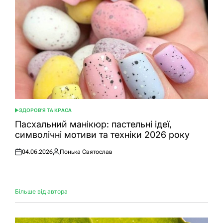
ЗДОРОВ'Я ТА КРАСА
ОПУБЛІКУВАТИ
У
Пасхальний манікюр: пастельні ідеї,
символічні мотиви та техніки 2026 року
04.06.2026
Понька Святослав
Оприлюднено
Опубліковано
Більше від автора