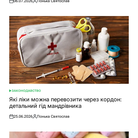
06.07.2026
Понька Святослав
Оприлюднено
Опубліковано
ЗАКОНОДАВСТВО
ОПУБЛІКУВАТИ
У
Які ліки можна перевозити через кордон:
детальний гід мандрівника
25.06.2026
Понька Святослав
Оприлюднено
Опубліковано