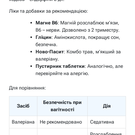
Ліки та добавки за рекомендацією:
Магне B6
: Магній розслаблює м’язи,
В6 – нерви. Дозволено з 2 триместру.
Гліцин
: Амінокислота, покращує сон,
безпечна.
Ново-Пасит
: Комбо трав, м’якший за
валеріану.
Пустирник таблетки
: Аналогічно, але
перевіряйте на алергію.
Для порівняння:
Безпечність при
Засіб
Дія
вагітності
Валеріана
Не рекомендовано
Седативна
Розслаблення