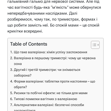
гальмівний гальмо для нервової системи. Але під
час вагітності будь-яка “м’якість” може обернутися
непередбачуваними наслідками. Далі
розберемося, чому так, по триместрах, формах і
що робити замість неї. Бо спокій мами – це спокій
крихітки всередині.
Table of Contents
Що таке валеріана: хімія успіху заспокоєння
Валеріана в першому триместрі: чому це червона
зона
Другий і третій триместри: чи знімається
заборона?
Форми валеріани: таблетки проти настоянки – що
обрати?
Ризики та побічні ефекти: не тільки для мами
Типові помилки вагітних з валеріаною
Альтернативи валеріані: безпечні способи
заспокоїтися