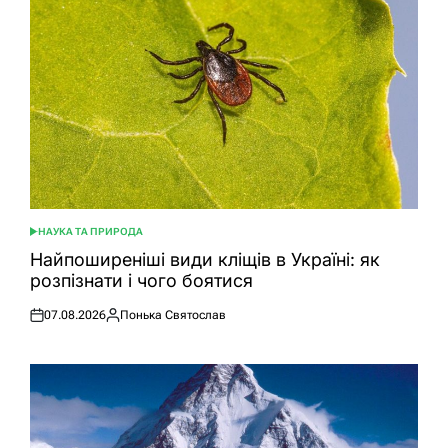
НАУКА ТА ПРИРОДА
ОПУБЛІКУВАТИ
У
Найпоширеніші види кліщів в Україні: як
розпізнати і чого боятися
07.08.2026
Понька Святослав
Оприлюднено
Опубліковано