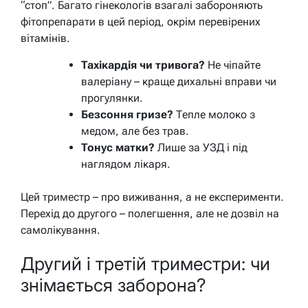
“стоп”. Багато гінекологів взагалі забороняють
фітопрепарати в цей період, окрім перевірених
вітамінів.
Тахікардія чи тривога?
Не чіпайте
валеріану – краще дихальні вправи чи
прогулянки.
Безсоння гризе?
Тепле молоко з
медом, але без трав.
Тонус матки?
Лише за УЗД і під
наглядом лікаря.
Цей триместр – про виживання, а не експерименти.
Перехід до другого – полегшення, але не дозвіл на
самолікування.
Другий і третій триместри: чи
знімається заборона?