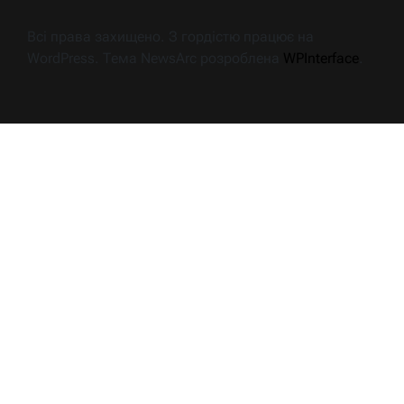
Всі права захищено. З гордістю працює на
WordPress. Тема NewsArc розроблена
WPInterface
.