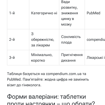
Вади
розвитку,
1-й
Категорично ні
зниження
PubMed
цинку в
мозку
З
Сонливість
2-й
обережністю,
compendi
плода
за лікарем
Мінімально,
Пригнічення
3-й
Лікарські 
коротко
дихання
Таблиця базується на compendium.com.ua та
PubMed. Пам’ятайте: жодна цифра не замінить
візит до гінеколога.
Форми валеріани: таблетки
проти настоянки – що обрати?