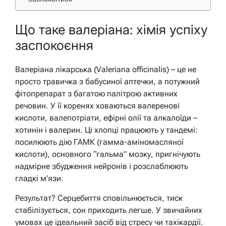
Що таке валеріана: хімія успіху
заспокоєння
Валеріана лікарська (Valeriana officinalis) – це не
просто травичка з бабусиної аптечки, а потужний
фітопрепарат з багатою палітрою активних
речовин. У її коренях ховаються валеренові
кислоти, валепотріати, ефірні олії та алкалоїди –
хотинін і валерин. Ці хлопці працюють у тандемі:
посилюють дію ГАМК (гамма-аміномасляної
кислоти), основного “гальма” мозку, пригнічують
надмірне збудження нейронів і розслаблюють
гладкі м’язи.
Результат? Серцебиття сповільнюється, тиск
стабілізується, сон приходить легше. У звичайних
умовах це ідеальний засіб від стресу чи тахікардії.