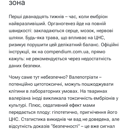
зона
Перші дванадцять тижнів – час, коли ембріон
найвразливіший. Органогенез йде на повній
швидкості: закладаються серце, мозок, нервові
шляхи. Будь-яка трава, що впливає на ЦНС,
ризикує порушити цей делікатний баланс. Офіційні
інструкції, як на compendium.com.ua, прямо
кажуть:
не рекомендується через недостатність
даних безпеки
.
Чому саме тут небезпечно? Валепотріати –
потенційно цитотоксичні, можуть пошкоджувати
клітини в лабораторних умовах. На тваринах
валеріана іноді викликала токсичність ембріонів у
культурі. Плюс, седативний ефект мами
передається плоду: гіпотетично, пригнічення його
ЦНС. Статистика викиднів чи вад не доведена, але
відсутність доказів “безпечності” – це вже сигнал