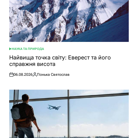
НАУКА ТА ПРИРОДА
ОПУБЛІКУВАТИ
У
Найвища точка світу: Еверест та його
справжня висота
06.08.2026
Понька Святослав
Оприлюднено
Опубліковано