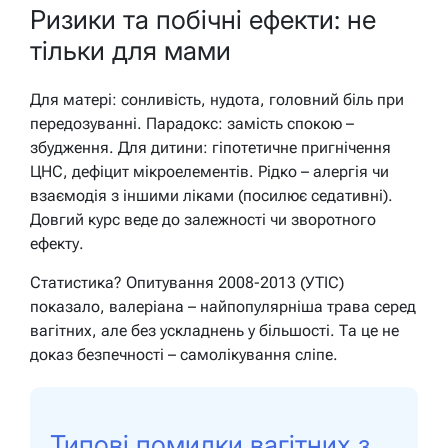
Ризики та побічні ефекти: не
тільки для мами
Для матері: сонливість, нудота, головний біль при
передозуванні. Парадокс: замість спокою –
збудження. Для дитини: гіпотетичне пригнічення
ЦНС, дефіцит мікроелементів. Рідко – алергія чи
взаємодія з іншими ліками (посилює седативні).
Довгий курс веде до залежності чи зворотного
ефекту.
Статистика? Опитування 2008-2013 (УТІС)
показало, валеріана – найпопулярніша трава серед
вагітних, але без ускладнень у більшості. Та це не
доказ безпечності – самолікування сліпе.
Типові помилки вагітних з