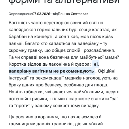
Оприлюднено
07.03.2026
від
Понька Святослав
Вагітність часто перетворює звичний світ на
калейдоскоп гормональних бур: серце калатає, як
барабан на концерті, а сон тікає, мов пісок крізь
пальці. Багато хто хапається за валеріану – ту
скромну травку, що обіцяє спокій і розслаблення.
Та чи справді вона безпечна для майбутньої мами?
Коротка відповідь лаконічна й сувора:
ні,
валеріану вагітним не рекомендують
. Офіційні
інструкції та рекомендації медиків наголошують на
браку даних про безпеку, особливо для плода.
Навіть таблетки, які здаються найм’якшими, несуть
потенційні ризики, і тільки лікар може зважити “за”
та “проти” у вашому конкретному випадку.
Ця рослина з корінням, що пахне землею й
таємницями давніх травників, діє як м’який