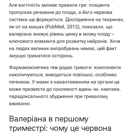
Але вагітність змінює правила гри: плацента
пропускає речовини до плода, а його нервова
система ще формується. Дослідження на тваринах,
як-от на мишах (PubMed, 2012), показали, що
валеріана знижує рівень цинку в мозку плоду –
ключового елемента для розвитку нейронів. Хоча
на людях великих випробувань немає, цей факт
змушує триматися осторонь.
Фармакокінетика теж додає тривоги: компоненти
накопичуються, виводяться повільно, особливо
печінкою. У мами з навантаженням на органи це
може призвести до сонливості вдень чи, навпаки,
парадоксального збудження при тривалому
вживанні.
Валеріана в першому
триместрі: чому це червона