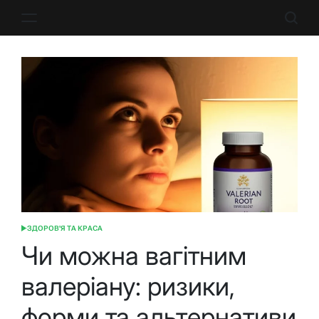
Перейти
до
вмісту
ЗДОРОВ'Я ТА КРАСА
ОПУБЛІКУВАТИ
У
Чи можна вагітним
валеріану: ризики,
форми та альтернативи