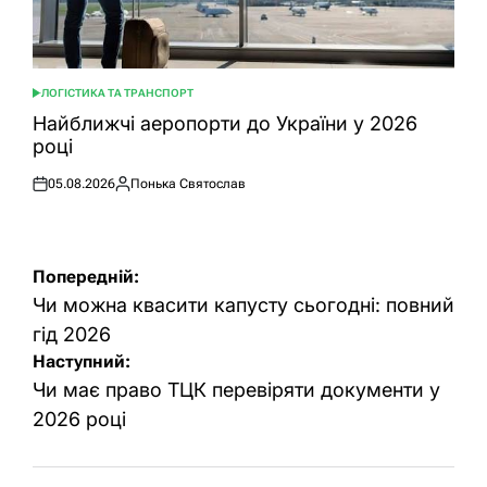
ЛОГІСТИКА ТА ТРАНСПОРТ
ОПУБЛІКУВАТИ
У
Найближчі аеропорти до України у 2026
році
05.08.2026
Понька Святослав
Оприлюднено
Опубліковано
Навігація
Попередній:
записів
Чи можна квасити капусту сьогодні: повний
гід 2026
Наступний:
Чи має право ТЦК перевіряти документи у
2026 році