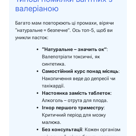
валеріаною
Багато мам повторюють ці промахи, вірячи
“натуральне = безпечне”. Ось топ-5, щоб ви
уникли пасток:
“Натуральне – значить ок”
:
Валепотріати токсичні, як
синтетика.
Самостійний курс понад місяць
:
Накопичення веде до депресії чи
тахікардії.
Настоянка замість таблеток
:
Алкоголь – отрута для плода.
Ігнор першого триместру
:
Критичний період для мозку
малюка.
Без консультації
: Кожен організм