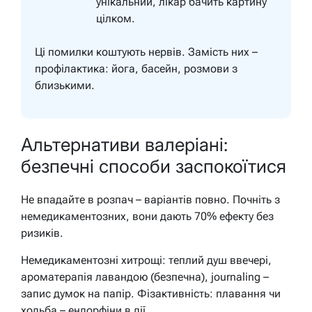
унікальний, лікар бачить картину
цілком.
Ці помилки коштують нервів. Замість них –
профілактика: йога, басейн, розмови з
близькими.
Альтернативи валеріані:
безпечні способи заспокоїтися
Не впадайте в розпач – варіантів повно. Почніть з
немедикаментозних, вони дають 70% ефекту без
ризиків.
Немедикаментозні хитрощі: теплий душ ввечері,
ароматерапія лавандою (безпечна), journaling –
запис думок на папір. Фізактивність: плавання чи
ходьба – ендорфіни в дії.