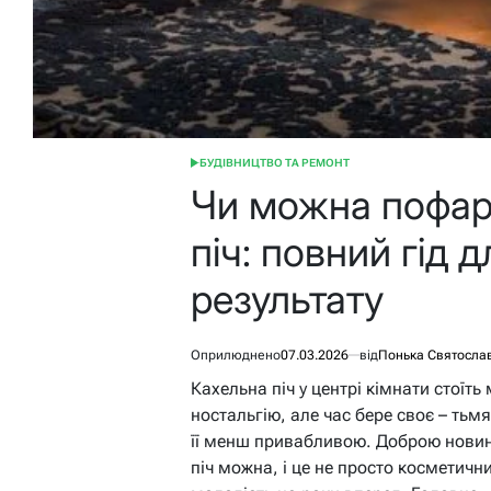
БУДІВНИЦТВО ТА РЕМОНТ
ОПУБЛІКУВАТИ
У
Чи можна пофар
піч: повний гід 
результату
Оприлюднено
07.03.2026
від
Понька Святосла
Кахельна піч у центрі кімнати стоїт
ностальгію, але час бере своє – тьм
її менш привабливою. Доброю новин
піч можна, і це не просто косметични