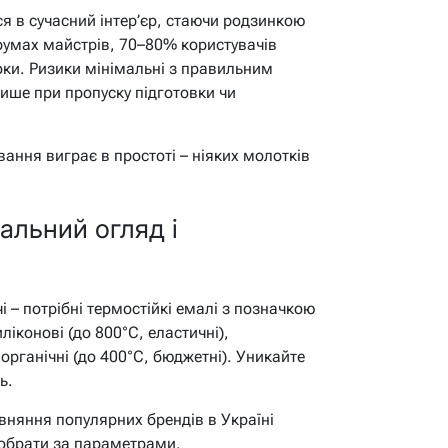
ся в сучасний інтер’єр, стаючи родзинкою
орумах майстрів, 70–80% користувачів
оки. Ризики мінімальні з правильним
ише при пропуску підготовки чи
ання виграє в простоті – ніяких молотків
альний огляд і
 – потрібні термостійкі емалі з позначкою
ліконові (до 800°C, еластичні),
 органічні (до 400°C, бюджетні). Уникайте
ь.
вняння популярних брендів в Україні
 обрати за параметрами.