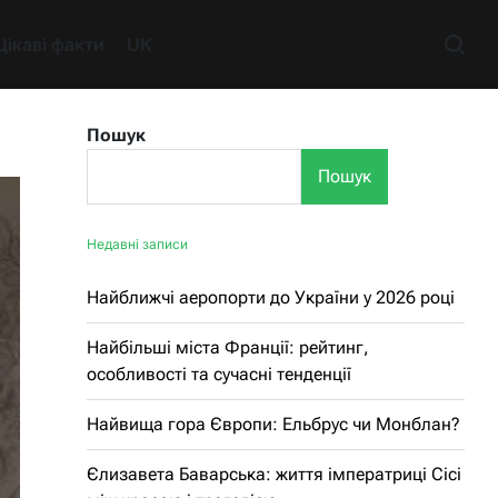
Цікаві факти
UK
Пошук
Пошук
Недавні записи
Найближчі аеропорти до України у 2026 році
Найбільші міста Франції: рейтинг,
особливості та сучасні тенденції
Найвища гора Європи: Ельбрус чи Монблан?
Єлизавета Баварська: життя імператриці Сісі