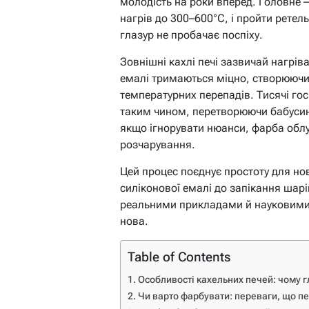
молодість на роки вперед. Головне 
нагрів до 300–600°C, і пройти ретель
глазур не пробачає поспіху.
Зовнішні кахлі печі зазвичай нагрів
емалі тримаються міцно, створюючи 
температурних перепадів. Тисячі гос
таким чином, перетворюючи бабусині 
якщо ігнорувати нюанси, фарба обл
розчарування.
Цей процес поєднує простоту для нов
силіконової емалі до запікання шарі
реальними прикладами й науковими 
нова.
Table of Contents
Особливості кахельних печей: чому 
Чи варто фарбувати: переваги, що п