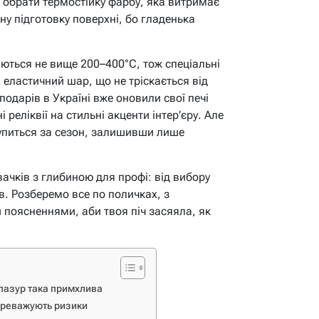
– обрати термостійку фарбу, яка витримає
ну підготовку поверхні, бо гладенька
аються не вище 200–400°C, тож спеціальні
еластичний шар, що не тріскається від
подарів в Україні вже оновили свої печі
реліквії на стильні акценти інтер’єру. Але
упиться за сезон, залишивши лише
ачків з глибиною для профі: від вибору
в. Розберемо все по поличках, з
поясненнями, аби твоя піч засяяла, як
глазур така примхлива
ереважують ризики