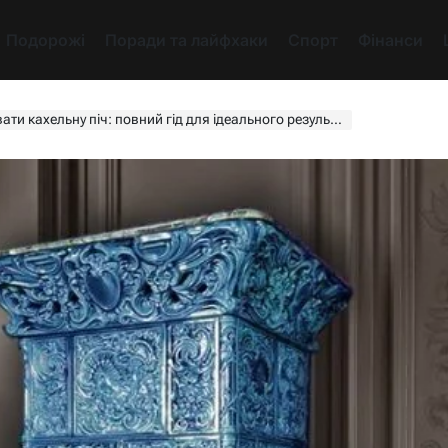
Подорожі
Поради та лайфхаки
Спорт
Фінанси
и кахельну піч: повний гід для ідеального результату