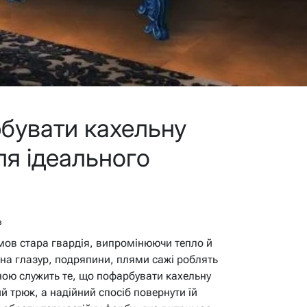
бувати кахельну
для ідеального
в
ь мов стара гвардія, випромінюючи тепло й
яна глазур, подряпини, плями сажі роблять
ою служить те, що пофарбувати кахельну
й трюк, а надійний спосіб повернути їй