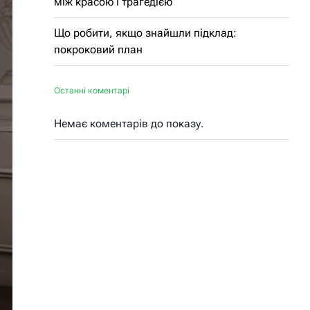
між красою і трагедією
Що робити, якщо знайшли підклад:
покроковий план
Останні коментарі
Немає коментарів до показу.