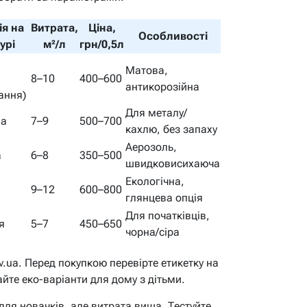
ія на
Витрата,
Ціна,
Особливості
урі
м²/л
грн/0,5л
Матова,
8–10
400–600
антикорозійна
ання)
Для металу/
на
7–9
500–700
кахлю, без запаху
Аерозоль,
а
6–8
350–500
швидковисихаюча
Екологічна,
9–12
600–800
глянцева опція
Для початківців,
я
5–7
450–650
чорна/сіра
v.ua. Перед покупкою перевірте етикетку на
айте еко-варіанти для дому з дітьми.
 для новачків, але витрата вища. Тестуйте