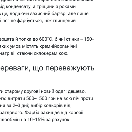
від конденсату, а тріщини з роками
 це, додаючи захисний бар’єр, але лише
 легше фарбується, ніж глянцевий
ята й топка до 600°C, бічні стінки – 150–
аких умов містять кремнійорганічні
агріві, стаючи склокерамікою.
переваги, що переважують
ти старому другові новий одяг: дешево,
ь: витрати 500–1500 грн на всю піч проти
ня за 2–3 дні; вибір кольорів від
агдового. Фарба захищає від корозії,
еплообмін на 10–15% за рахунок