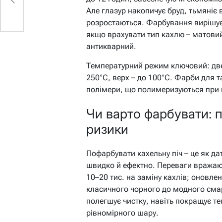
Але глазур накопичує бруд, тьмяніє 
розростаються. Фарбування вирішує
якщо врахувати тип кахлю – матовий
антикварний.
Температурний режим ключовий: дверц
250°C, верх – до 100°C. Фарби для т
полімери, що полимеризуються при н
Чи варто фарбувати: 
ризики
Пофарбувати кахельну піч – це як да
швидко й ефектно. Переваги вражают
10–20 тис. на заміну кахлів; оновлен
класичного чорного до модного смар
полегшує чистку, навіть покращує т
рівномірного шару.