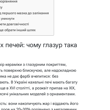
 порівняння
ху
ід першого мазка до запікання
х уникнути
ети довговічності
ще обрати інший шлях
х печей: чому глазур така
твір кераміки з глазурним покриттям,
ть поверхню блискучою, але надскладною
 яка не дає фарбі вчепитися: без
ють. В Україні кахельні печі мають багату
ще в XVI столітті, а розквіт припав на XIX,
исячі унікальних моделей з орнаментами.
ість: вони накопичують жар і віддають його
ю дров на 20–30% порівняно з металевими.