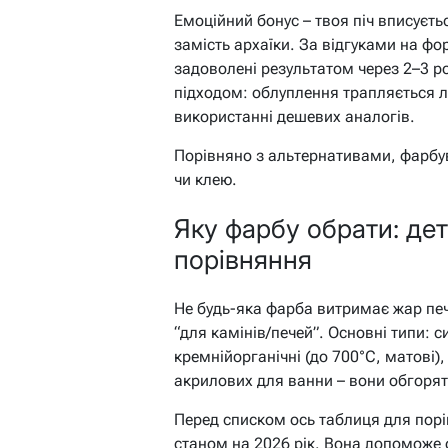
Емоційний бонус – твоя піч вписуєть
замість архаїки. За відгуками на ф
задоволені результатом через 2–3 р
підходом: облуплення трапляється л
використанні дешевих аналогів.
Порівняно з альтернативами, фарбув
чи клею.
Яку фарбу обрати: дет
порівняння
Не будь-яка фарба витримає жар печі
“для камінів/печей”. Основні типи: си
кремнійорганічні (до 700°C, матові),
акрилових для ванни – вони обгорят
Перед списком ось таблиця для порі
станом на 2026 рік. Вона допоможе