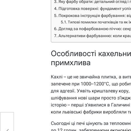
Яку фарбу обрати: детальний огляд і
Підготовка поверхні: фундамент успі
Покрокова інструкція фарбування: в
Типові помилки початківців та як ї
Догляд за пофарбованою піччю: секр
Альтернативи фарбуванню: коли кра
Особливості кахельни
примхлива
Кахлі – це не звичайна плитка, а ви
запечене при 1000–1200°C, що роби
для адгезії. Уявіть кришталеву кору,
шліфування нові шари просто з’їжджа
історію – перші з’явилися в Галичині 
коли львівські фабрики виробляли т
ля
Сьогодні ці печі цінують за теплоємн
до 12 годин, забезпечуючи економі