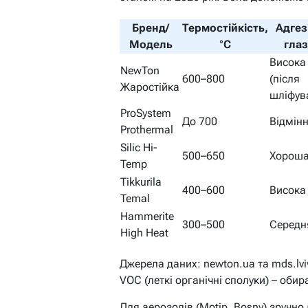
Бренд/
Термостійкість,
Адгез
Модель
°C
глаз
Висока
NewTon
600–800
(після
Жаростійка
шліфув
ProSystem
До 700
Відмін
Prothermal
Silic Hi-
500–650
Хорош
Temp
Tikkurila
400–600
Висока
Temal
Hammerite
300–500
Середн
High Heat
Джерела даних: newton.ua та mds.lvi
VOC (леткі органічні сполуки) – обир
Для аерозолів (Motip, Bosny) зручно