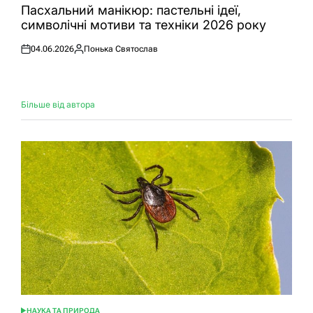
У
Пасхальний манікюр: пастельні ідеї,
символічні мотиви та техніки 2026 року
04.06.2026
Понька Святослав
Оприлюднено
Опубліковано
Більше від автора
НАУКА ТА ПРИРОДА