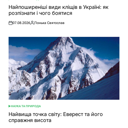
ОПУБЛІКУВАТИ
У
Найпоширеніші види кліщів в Україні: як
розпізнати і чого боятися
07.08.2026
Понька Святослав
Оприлюднено
Опубліковано
НАУКА ТА ПРИРОДА
ОПУБЛІКУВАТИ
У
Найвища точка світу: Еверест та його
справжня висота