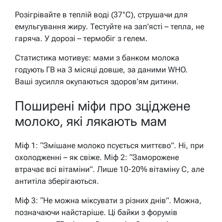
Розігрівайте в теплій воді (37°C), струшачи для
емульгування жиру. Тестуйте на зап’ясті – тепла, не
гаряча. У дорозі – термобіг з гелем.
Статистика мотивує: мами з банком молока
годують ГВ на 3 місяці довше, за даними WHO.
Ваші зусилля окупаються здоров’ям дитини.
Поширені міфи про зціджене
молоко, які лякають мам
Міф 1: “Змішане молоко псується миттєво”. Ні, при
охолодженні – як свіже. Міф 2: “Заморожене
втрачає всі вітаміни”. Лише 10-20% вітаміну C, але
антитіла зберігаються.
Міф 3: “Не можна міксувати з різних днів”. Можна,
позначаючи найстаріше. Ці байки з форумів