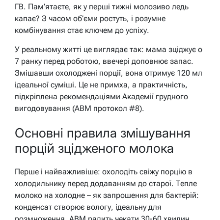
ГВ. Пам’ятаєте, як у перші тижні молозиво ледь
капає? З часом об’єми ростуть, і розумне
комбінування стає ключем до успіху.
У реальному житті це виглядає так: мама зціджує о
7 ранку перед роботою, ввечері доповнює запас.
Змішавши охолоджені порції, вона отримує 120 мл
ідеальної суміші. Це не примха, а практичність,
підкріплена рекомендаціями Академії грудного
вигодовування (ABM протокол #8).
Основні правила змішування
порцій зцідженого молока
Перше і найважливіше: охолодіть свіжу порцію в
холодильнику перед додаванням до старої. Тепле
молоко на холодне – як запрошення для бактерій:
конденсат створює вологу, ідеальну для
розмноження. ABM радить чекати 30-60 хвилин,