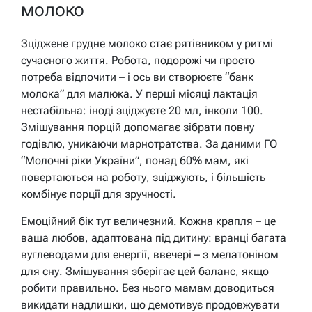
молоко
Зціджене грудне молоко стає рятівником у ритмі
сучасного життя. Робота, подорожі чи просто
потреба відпочити – і ось ви створюєте “банк
молока” для малюка. У перші місяці лактація
нестабільна: іноді зціджуєте 20 мл, інколи 100.
Змішування порцій допомагає зібрати повну
годівлю, уникаючи марнотратства. За даними ГО
“Молочні ріки України”, понад 60% мам, які
повертаються на роботу, зціджують, і більшість
комбінує порції для зручності.
Емоційний бік тут величезний. Кожна крапля – це
ваша любов, адаптована під дитину: вранці багата
вуглеводами для енергії, ввечері – з мелатоніном
для сну. Змішування зберігає цей баланс, якщо
робити правильно. Без нього мамам доводиться
викидати надлишки, що демотивує продовжувати