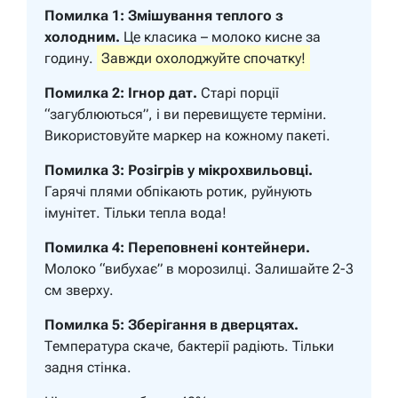
Помилка 1: Змішування теплого з
холодним.
Це класика – молоко кисне за
годину.
Завжди охолоджуйте спочатку!
Помилка 2: Ігнор дат.
Старі порції
“загублюються”, і ви перевищуєте терміни.
Використовуйте маркер на кожному пакеті.
Помилка 3: Розігрів у мікрохвильовці.
Гарячі плями обпікають ротик, руйнують
імунітет. Тільки тепла вода!
Помилка 4: Переповнені контейнери.
Молоко “вибухає” в морозилці. Залишайте 2-3
см зверху.
Помилка 5: Зберігання в дверцятах.
Температура скаче, бактерії радіють. Тільки
задня стінка.