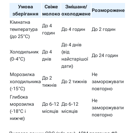
Умова
Свіже
Змішане/
Розморожене
зберігання
молоко
охолоджене
Кімнатна
До 4
температура
До 4 годин
До 2 годин
годин
(до 25°C)
До 4 днів
Холодильник
До 4
(від
До 24 годин
(0-4°C)
днів
найстарішої
дати)
Морозилка
Не
До 2
холодильника
До 2 тижнів
заморожувати
тижнів
(-15°C)
повторно
Глибока
Не
морозилка
До 6-12
До 6-12
заморожувати
(-18°C і
місяців
місяців
повторно
нижче)