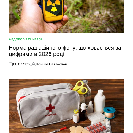
ЗДОРОВ'Я ТА КРАСА
ОПУБЛІКУВАТИ
У
Норма радіаційного фону: що ховається за
цифрами в 2026 році
06.07.2026
Понька Святослав
Оприлюднено
Опубліковано