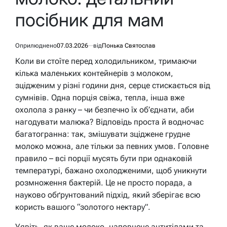
посібник для мам
Оприлюднено
07.03.2026
від
Понька Святослав
Коли ви стоїте перед холодильником, тримаючи
кілька маленьких контейнерів з молоком,
зцідженим у різні години дня, серце стискається від
сумнівів. Одна порція свіжа, тепла, інша вже
охолола з ранку – чи безпечно їх об’єднати, аби
нагодувати малюка? Відповідь проста й водночас
багатогранна: так, змішувати зціджене грудне
молоко можна, але тільки за певних умов. Головне
правило – всі порції мусять бути при однаковій
температурі, бажано охолодженими, щоб уникнути
розмноження бактерій. Це не просто порада, а
науково обґрунтований підхід, який зберігає всю
користь вашого “золотого нектару”.
Уявіть, як ваше молоко, наповнене антитілами та