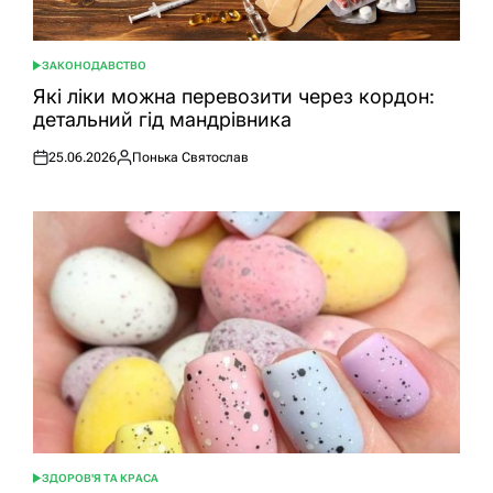
ЗАКОНОДАВСТВО
ОПУБЛІКУВАТИ
У
Які ліки можна перевозити через кордон:
детальний гід мандрівника
25.06.2026
Понька Святослав
Оприлюднено
Опубліковано
ЗДОРОВ'Я ТА КРАСА
ОПУБЛІКУВАТИ