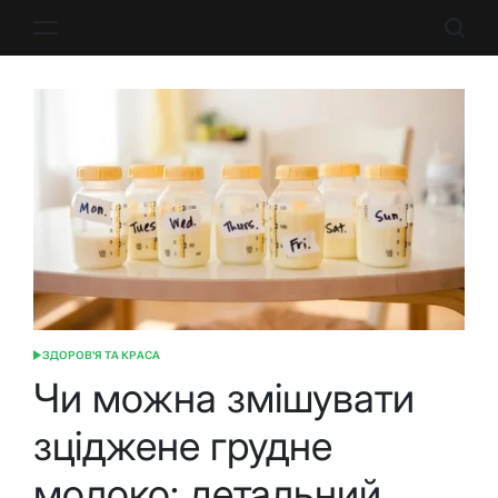
Перейти
до
вмісту
ЗДОРОВ'Я ТА КРАСА
ОПУБЛІКУВАТИ
У
Чи можна змішувати
зціджене грудне
молоко: детальний