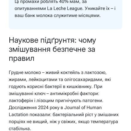
Ці промахи роблять 40% мам, за
опитуваннями La Leche League. Уникайте їх – і
ваш банк молока служитиме місяцями.
Наукове підґрунтя: чому
змішування безпечне за
правил
Грудне молоко – живий коктейль з лактозою,
жирами, лейкоцитами та олігосахаридами, які
годують корисні бактерії в кишківнику. При
змішуванні ключ – антимікробні фактори:
лактоферін і лізоцим пригнічують патогени.
Дослідження 2024 року в Journal of Human
Lactation показали: бактеріальний ріст у змішаних
порціях не вищий, ніж у свіжих, якщо температура
стабільна.