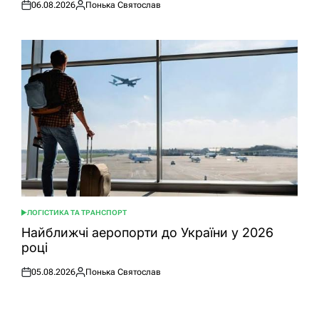
06.08.2026
Понька Святослав
Оприлюднено
Опубліковано
ЛОГІСТИКА ТА ТРАНСПОРТ
ОПУБЛІКУВАТИ
У
Найближчі аеропорти до України у 2026
році
05.08.2026
Понька Святослав
Оприлюднено
Опубліковано