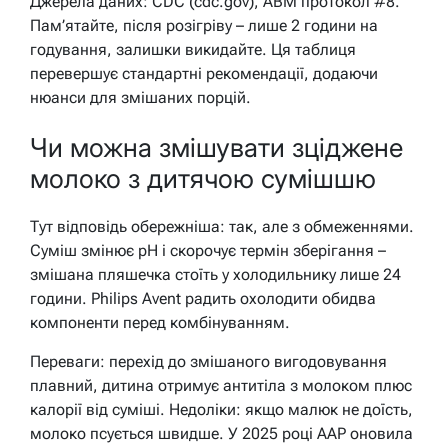
Джерела даних: CDC (cdc.gov), ABM протокол #8.
Пам’ятайте, після розігріву – лише 2 години на
годування, залишки викидайте. Ця таблиця
перевершує стандартні рекомендації, додаючи
нюанси для змішаних порцій.
Чи можна змішувати зціджене
молоко з дитячою сумішшю
Тут відповідь обережніша: так, але з обмеженнями.
Суміш змінює pH і скорочує термін зберігання –
змішана пляшечка стоїть у холодильнику лише 24
години. Philips Avent радить охолодити обидва
компоненти перед комбінуванням.
Переваги: перехід до змішаного вигодовування
плавний, дитина отримує антитіла з молоком плюс
калорії від суміші. Недоліки: якщо малюк не доїсть,
молоко псується швидше. У 2025 році AAP оновила