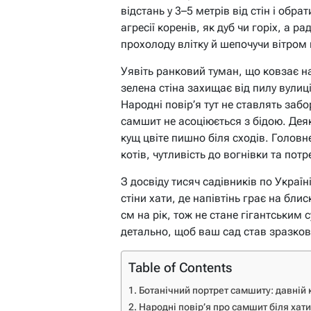
відстань у 3–5 метрів від стін і обр
агресії коренів, як дуб чи горіх, а 
прохолоду влітку й шепочучи вітром
Уявіть ранковий туман, що ковзає 
зелена стіна захищає від пилу вулиці
Народні повір’я тут не ставлять забо
самшит не асоціюється з бідою. Деяк
кущ цвіте пишно біля сходів. Головне
котів, чутливість до вогнівки та пот
З досвіду тисяч садівників по Україн
стіни хати, де напівтінь грає на бли
см на рік, тож не стане гігантським
детально, щоб ваш сад став зразко
Table of Contents
Ботанічний портрет самшиту: давній 
Народні повір’я про самшит біля хати