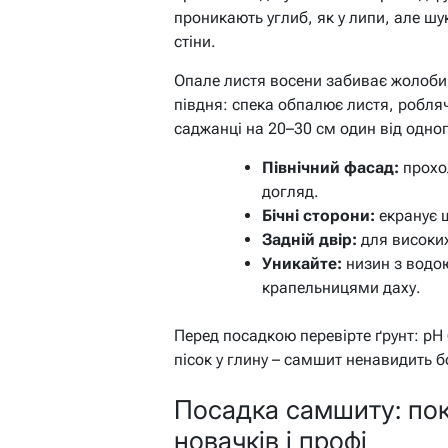
проникають углиб, як у липи, але шу
стіни.
Опале листя восени забиває жолоби 
півдня: спека обпалює листя, робля
саджанці на 20–30 см один від одног
Північний фасад:
прохол
догляд.
Бічні сторони:
екранує ш
Задній двір:
для високих 
Уникайте:
низин з водою
крапельницями даху.
Перед посадкою перевірте ґрунт: pH
пісок у глину – самшит ненавидить б
Посадка самшиту: по
новачків і профі