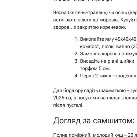
Весна (квітень–травень) чи осінь (ве
встигають осісти до морозів. Купуйт
здорові, з закритою кореневою.
Викопайте яму 40x40x40
компост, пісок, вапно (20
Замочіть корені в стимул
Висадіть на рівні шийки,
торфом 5 см.
Перші 2 тижні – щоденний
Для бордюру садіть шахматкою – густ
2026-го, з посухами на півдні, поли
після пустелі.
Догляд за самшитом: 
Полив помірний: молодий кущ – 20 л