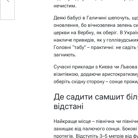
нечистим.
Деякі бабусі в Галичині шепочуть, щ
оновлення, бо вічнозелена зелень сим
церкви на Вербну, як оберіг. В Укра
накличе привидів, як у голлівудськи
Головні “табу” – практичні: не садіть 
загниють.
Сучасні приклади з Києва чи Львова
візитівкою, додаючи аристократизму
оберіть східну сторону – сонце про
Де садити самшит біля
відстані
Найкраще місце – північна чи північно
захищає від палючого сонця. Бокові
протягів. Відступіть 3–5 метрів від 