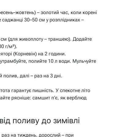
ресень–жовтень) – золотий час, коли корені
е саджанці 30–50 см у розплідниках –
 см (для живоплоту – траншею). Додайте
0 г/м²).
яторі (Корневін) на 2 години.
 утрамбуйте, полийте 10 л води. Мульчуйте
 полив, далі – раз на 3 дні.
ота гарантує пишність. У спекотне літо
вайте рясніше: самшит п’є, як верблюд
від поливу до зимівлі
 раз на тиждень, дорослий – при