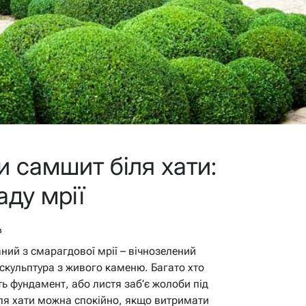
 самшит біля хати:
аду мрії
в
ний з смарагдової мрії – вічнозелений
скульптура з живого каменю. Багато хто
ь фундамент, або листя заб’є жолоби під
ля хати можна спокійно, якщо витримати