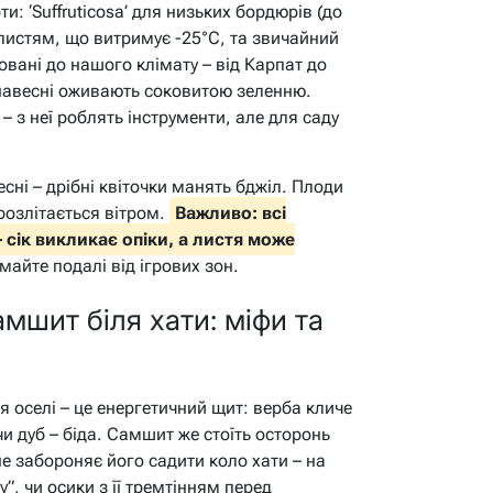
и: ‘Suffruticosa’ для низьких бордюрів (до
м листям, що витримує -25°C, та звичайний
товані до нашого клімату – від Карпат до
е навесні оживають соковитою зеленню.
– з неї роблять інструменти, але для саду
сні – дрібні квіточки манять бджіл. Плоди
розлітається вітром.
Важливо: всі
 сік викликає опіки, а листя може
айте подалі від ігрових зон.
амшит біля хати: міфи та
я оселі – це енергетичний щит: верба кличе
 чи дуб – біда. Самшит же стоїть осторонь
е забороняє його садити коло хати – на
у”, чи осики з її тремтінням перед