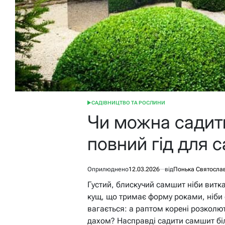
САДІВНИЦТВО ТА РОСЛИНИ
ОПУБЛІКУВАТИ
У
Чи можна садити
повний гід для с
Оприлюднено
12.03.2026
від
Понька Святосла
Густий, блискучий самшит ніби витка
кущ, що тримає форму роками, ніби 
вагається: а раптом корені розколют
дахом? Насправді садити самшит бі