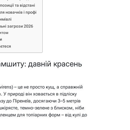
позиції та відстані
я новачків і профі
имівлі
льні загрози 2026
шитом
и
аєтеся
амшиту: давній красень
rens) – це не просто кущ, а справжній
. У природі він ховається в підліску
зу до Піренеїв, досягаючи 3–5 метрів
шкірясте, темно-зелене з блиском, ніби
ленцем для топіарних форм – від кулі до