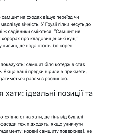
о самшит на сходах віщує переїзд чи
волізує вічність. У Грузії гілки несуть до
їні ж садівники сміються: “Самшит не
х хорорах про кладовищенські кущі”.
у низині, де вода стоїть, бо корені
 показують: самшит біля котеджів стає
. Якщо ваші предки вірили в прикмети,
кидатиметься разом з рослиною.
 хати: ідеальні позиції та
-східна стіна хати, де тінь від будівлі
 фасади теж підходять, якщо уникнути
фундаменту: корені самшиту поверхневі, не