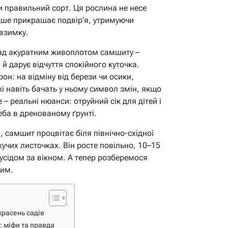
ати правильний сорт. Ця рослина не несе
радше прикрашає подвір’я, утримуючи
 взимку.
над акуратним живоплотом самшиту –
 й дарує відчуття спокійного куточка.
рон: на відміну від берези чи осики,
і навіть бачать у ньому символ змін, якщо
 – реальні нюанси: отруйний сік для дітей і
реба в дренованому ґрунті.
і, самшит процвітає біля північно-східної
скучих листочках. Він росте повільно, 10–15
 сусідом за вікном. А тепер розберемося
вим.
красень садів
: міфи та правда