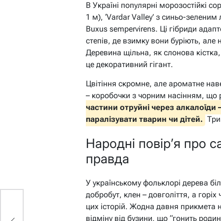
В Україні популярні морозостійкі сорт
1 м), ‘Vardar Valley’ з синьо-зелени
Buxus sempervirens. Ці гібриди адап
степів, де взимку вони буріють, ал
Деревина щільна, як слонова кістка, 
це декоративний гігант.
Цвітіння скромне, але ароматне наве
– коробочки з чорним насінням, що 
частини отруйні через алкалоїди –
паралізувати тварин чи дітей.
Трим
Народні повір’я про с
правда
У українському фольклорі дерева біл
добробут, клен – довголіття, а горіх
цих історій. Жодна давня прикмета н
відміну від бузини, що “гонить родин