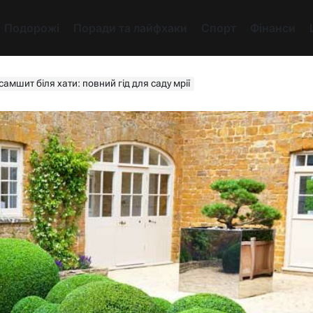
Подорожі
Поради та лайфхаки
Спорт
Фінанси
амшит біля хати: повний гід для саду мрії