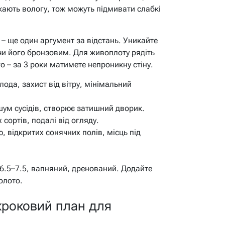
кають вологу, тож можуть підмивати слабкі
– ще один аргумент за відстань. Уникайте
чи його бронзовим. Для живоплоту рядіть
о – за 3 роки матимете непроникну стіну.
ода, захист від вітру, мінімальний
ум сусідів, створює затишний дворик.
сортів, подалі від огляду.
, відкритих сонячних полів, місць під
 6.5–7.5, вапняний, дренований. Додайте
олото.
кроковий план для