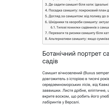
Де садити самшит біля хати: ідеальні 
Посадка самшиту: покроковий план дл
Догляд за самшитом: від поливу до з
Шкідники та хвороби самшиту: актуа
Типові помилки садівників з сам
Переваги та ризики самшиту біля хат
Альтернативи самшиту: якщо сумнів
Ботанічний портрет с
садів
Самшит вічнозелений (Buxus sempervi
довгожитель з історією в тисячі років
середземноморських лісів, від Кавка
заввишки. Листя дрібне, еліптичне, 
вкрите воском, що робить його улюб
лабіринтів у Версалі.