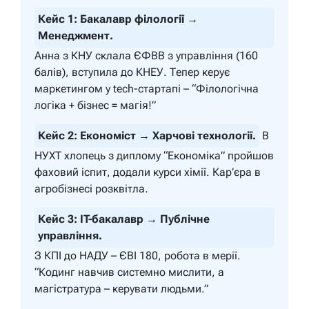
Кейс 1: Бакалавр філології →
Менеджмент.
Анна з КНУ склала ЄФВВ з управління (160
балів), вступила до КНЕУ. Тепер керує
маркетингом у tech-стартапі – “Філологічна
логіка + бізнес = магія!”
Кейс 2: Економіст → Харчові технології.
В
НУХТ хлопець з диплому “Економіка” пройшов
фаховий іспит, додали курси хімії. Кар’єра в
агробізнесі розквітла.
Кейс 3: IT-бакалавр → Публічне
управління.
З КПІ до НАДУ – ЄВІ 180, робота в мерії.
“Кодинг навчив системно мислити, а
магістратура – керувати людьми.”