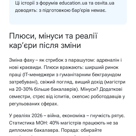
Ці історії з форумів education.ua та osvita.ua
доводять: з підготовкою бар’єрів немає.
Плюси, мінуси та реалії
кар’єри після зміни
Зміна фаху – як стрибок з парашутом: адреналін і
нові краєвиди. Плюси вражають: ширший ринок
праці (IT-менеджери з гуманітарним бекграундом
затребувані), свіжий погляд, вищий дохід (магістри
на 20-30% більше бакалаврів). Мінуси? Додаткові
семестри, стрес від іспитів, скепсис роботодавців у
регульованих сферах.
У реаліях 2026 – війна, економіка – гнучкість рятує.
Статистика МОН: 40% магістрів працюють не за
дипломом бакалавра. Порада: обирайте