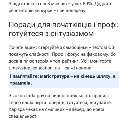
З підготовкою від 3 місяців – успіх 80%. Додайте
репетиторів чи курси – і ви попереду.
Поради для початківців і профі:
готуйтеся з ентузіазмом
Початківцям: стартуйте з самооцінки – тестові ЄВІ
покажуть слабкості. Профі: фокус на фаховому, бо
досвід плюс теорія = топ-рейтинг. Усі: моніторте
t.me/vstup_education_ua – свіжі новини.
І пам’ятайте: магістратура – не кінець шляху, а
трамплін.
З zakon.rada.gov.ua видно стабільність правил.
Тепер ваша черга: оберіть, готуйтеся, вступайте.
Кар’єра чекає на сміливих – вперед, до нової
спеціальності!