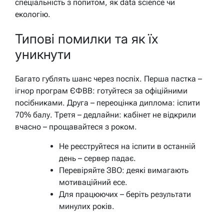
спеціальність з попитом, як data science чи
екологію.
Типові помилки та як їх
уникнути
Багато гублять шанс через поспіх. Перша пастка –
ігнор програм ЄФВВ: готуйтеся за офіційними
посібниками. Друга – переоцінка диплома: іспити
70% балу. Третя – дедлайни: кабінет не відкрили
вчасно – прощавайтеся з роком.
Не реєструйтеся на іспити в останній
день – сервер падає.
Перевіряйте ЗВО: деякі вимагають
мотиваційний есе.
Для працюючих – беріть результати
минулих років.