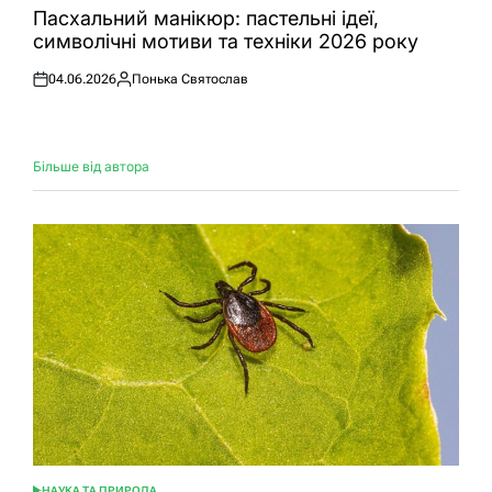
У
Пасхальний манікюр: пастельні ідеї,
символічні мотиви та техніки 2026 року
04.06.2026
Понька Святослав
Оприлюднено
Опубліковано
Більше від автора
НАУКА ТА ПРИРОДА