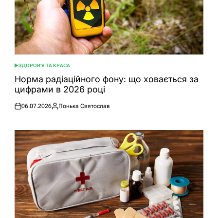
ЗДОРОВ'Я ТА КРАСА
ОПУБЛІКУВАТИ
У
Норма радіаційного фону: що ховається за
цифрами в 2026 році
06.07.2026
Понька Святослав
Оприлюднено
Опубліковано