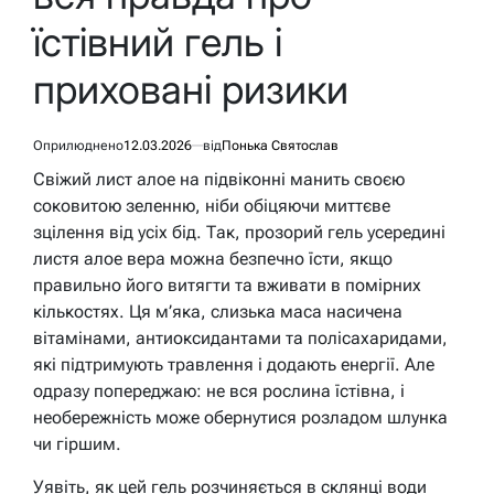
їстівний гель і
приховані ризики
Оприлюднено
12.03.2026
від
Понька Святослав
Свіжий лист алое на підвіконні манить своєю
соковитою зеленню, ніби обіцяючи миттєве
зцілення від усіх бід. Так, прозорий гель усередині
листя алое вера можна безпечно їсти, якщо
правильно його витягти та вживати в помірних
кількостях. Ця м’яка, слизька маса насичена
вітамінами, антиоксидантами та полісахаридами,
які підтримують травлення і додають енергії. Але
одразу попереджаю: не вся рослина їстівна, і
необережність може обернутися розладом шлунка
чи гіршим.
Уявіть, як цей гель розчиняється в склянці води