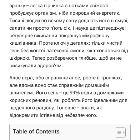
зранку – легка гірчинка з нотками свіжості
пробуджує організм, ніби природний енергетик.
Тисячі людей по всьому світу додають його в смузі,
салати чи просто п’ють сік, і наука це підтверджує:
регулярне вживання покращує мікрофлору
кишківника. Проте ключ у деталях: тільки чистий
гель без жовтої латексної смоли, яка ховається під
шкіркою. Тепер розберемося глибше, щоб ви не
ризикували здоров’ям.
Алое вера, або справжнє алое, росте в тропіках,
але вдома воно стає справжнім домашнім
цілителем. Його гель – це 99% води з домішками
корисних речовин, які роблять його ідеальним для
щоденного раціону. Головне – знати, як
відокремити їстівне від небезпечного.
Table of Contents