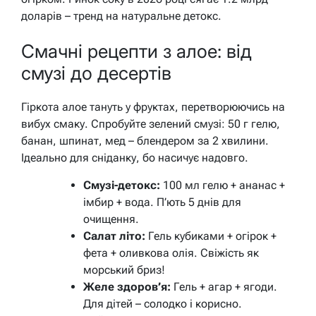
доларів – тренд на натуральне детокс.
Смачні рецепти з алое: від
смузі до десертів
Гіркота алое тануть у фруктах, перетворюючись на
вибух смаку. Спробуйте зелений смузі: 50 г гелю,
банан, шпинат, мед – блендером за 2 хвилини.
Ідеально для сніданку, бо насичує надовго.
Смузі-детокс:
100 мл гелю + ананас +
імбир + вода. П’ють 5 днів для
очищення.
Салат літо:
Гель кубиками + огірок +
фета + оливкова олія. Свіжість як
морський бриз!
Желе здоров’я:
Гель + агар + ягоди.
Для дітей – солодко і корисно.