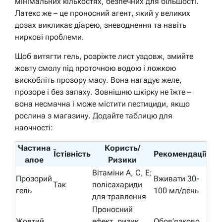
мінімальних кількостях, безпечних для більшості.
Латекс же – це проносний агент, який у великих
дозах викликає діарею, зневоднення та навіть
ниркові проблеми.
Щоб витягти гель, розріжте лист уздовж, змийте
жовту смолу під проточною водою і ложкою
вискобліть прозору масу. Вона нагадує желе,
прозоре і без запаху. Зовнішню шкірку не їжте –
вона несмачна і може містити пестициди, якщо
рослина з магазину. Додайте таблицю для
наочності:
Частина
Користь/
Їстівність
Рекомендації
алое
Ризики
Вітаміни A, C, E;
Прозорий
Вживати 30-
Так
полісахариди
гель
100 мл/день
для травлення
Проносний
Жовтий
ефект, ризик
Обов’язково