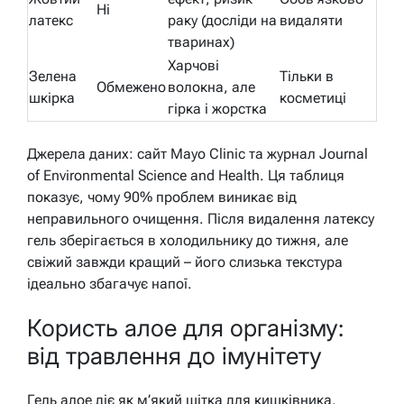
Ні
латекс
раку (досліди на
видаляти
тваринах)
Харчові
Зелена
Тільки в
Обмежено
волокна, але
шкірка
косметиці
гірка і жорстка
Джерела даних: сайт Mayo Clinic та журнал Journal
of Environmental Science and Health. Ця таблиця
показує, чому 90% проблем виникає від
неправильного очищення. Після видалення латексу
гель зберігається в холодильнику до тижня, але
свіжий завжди кращий – його слизька текстура
ідеально збагачує напої.
Користь алое для організму:
від травлення до імунітету
Гель алое діє як м’який щітка для кишківника,