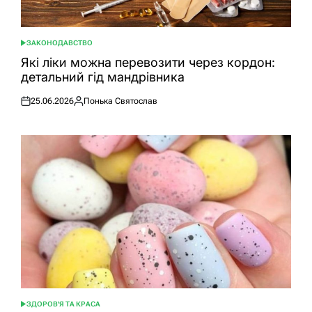
ЗАКОНОДАВСТВО
ОПУБЛІКУВАТИ
У
Які ліки можна перевозити через кордон:
детальний гід мандрівника
25.06.2026
Понька Святослав
Оприлюднено
Опубліковано
ЗДОРОВ'Я ТА КРАСА
ОПУБЛІКУВАТИ