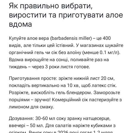
Як правильно вибрати,
виростити та приготувати алое
вдома
Купуйте алое вера (barbadensis miller) – це 400
видів, але тільки цей їстівний. У магазинах шукайте
органічний гель чи сік без алоїну (менше 0.1 мг/л).
Вдома вирощуйте на сонці, поливайте раз на
тиждень – через 3 роки листя готове.
Приготування просте: зріжте нижній лист 20 см,
покладіть вертикально на 10 хв, щоб латекс стік.
Розріжте, вискобліть гель блендером. Заморозьте
порціями – зручно! Комерційний сік пастеризуйте з
лимоном для смаку.
Дозування: 30-60 мл соку зранку натщесерце,
ввечері – 50 мл. Для салатів наріжте кубиками з
огірком. Ринок соку в 2026 році сягає 1.2 млрд