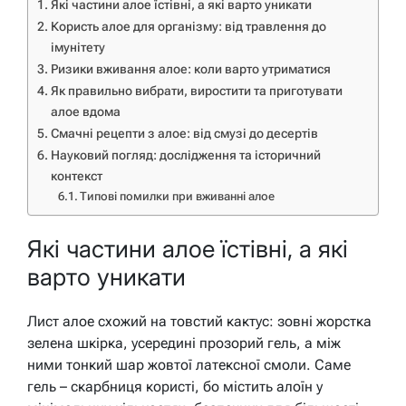
Які частини алое їстівні, а які варто уникати
Користь алое для організму: від травлення до
імунітету
Ризики вживання алое: коли варто утриматися
Як правильно вибрати, виростити та приготувати
алое вдома
Смачні рецепти з алое: від смузі до десертів
Науковий погляд: дослідження та історичний
контекст
Типові помилки при вживанні алое
Які частини алое їстівні, а які
варто уникати
Лист алое схожий на товстий кактус: зовні жорстка
зелена шкірка, усередині прозорий гель, а між
ними тонкий шар жовтої латексної смоли. Саме
гель – скарбниця користі, бо містить алоїн у