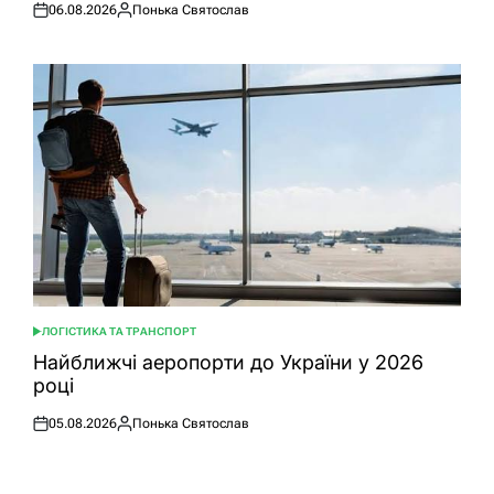
06.08.2026
Понька Святослав
Оприлюднено
Опубліковано
ЛОГІСТИКА ТА ТРАНСПОРТ
ОПУБЛІКУВАТИ
У
Найближчі аеропорти до України у 2026
році
05.08.2026
Понька Святослав
Оприлюднено
Опубліковано