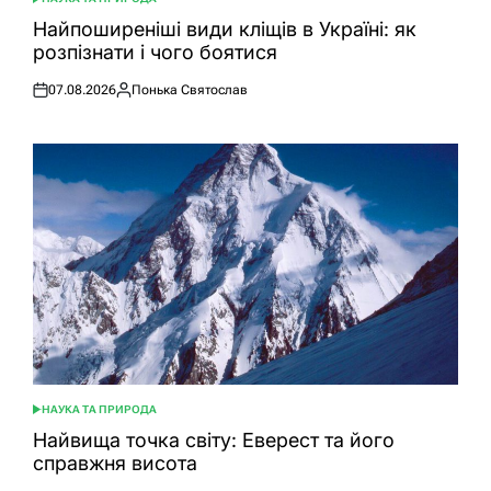
ОПУБЛІКУВАТИ
У
Найпоширеніші види кліщів в Україні: як
розпізнати і чого боятися
07.08.2026
Понька Святослав
Оприлюднено
Опубліковано
НАУКА ТА ПРИРОДА
ОПУБЛІКУВАТИ
У
Найвища точка світу: Еверест та його
справжня висота