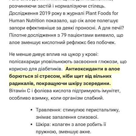
розчиняючи застій і нормалізуючи стілець.
Дослідження 2019 року в журналі Plant Foods for
Human Nutrition показало, що сік алое полегшує
запори ефективніше за деякі проносні. А для печії?
Пілотне дослідження з 79 пацієнтами виявило, що
алое зменшує кислотний рефлюкс без побочек.
Не менше дивує вплив на цукор у крові:
полісахариди уповільнюють засвоєння глюкози, що
корисно для діабетиків.
Антиоксиданти в алое
борються зі стресом, ніби щит від вільних
радикалів, покращуючи шкіру зсередини.
Вітамін C і фолієва кислота підтримують імунітет,
особливо взимку, коли організм слабкий.
Травлення: стимулює перистальтику,
знімає запалення слизової.
Шкіра: колаген з алое робить її
пружною, зменшує акне.