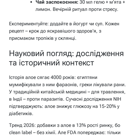
Чай заспокоєння:
30 мл гелю + м’ята +
лимон. Вечірній ритуал проти стресу.
Експериментуйте: додайте в йогурт чи суп. Кожен
рецепт – крок до яскравішого здоров’я, з
присмаком тропіків у склянці.
Науковий погляд: дослідження
та історичний контекст
Історія алое сягає 4000 років: єгиптяни
мумифікували з ним фараонів, греки лікували рани.
У традиційній китайській медицині – для травлення,
в Індії – проти паразитів. Сучасні дослідження NIH
підтверджують: алое знижує глюкозу на 15-20% у
діабетиків.
Тренд 2026: добавки з алое в 13% рості ринку, бо
clean label – без хімії. Але FDA попереджає: тільки