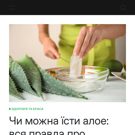
Перейти
до
вмісту
ЗДОРОВ'Я ТА КРАСА
ОПУБЛІКУВАТИ
У
Чи можна їсти алое:
вся правда про