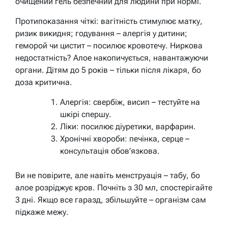
очищений гель безпечний для людини при нормі.
Протипоказання чіткі: вагітність стимулює матку,
ризик викидня; годування – алергія у дитини;
геморой чи цистит – посилює кровотечу. Ниркова
недостатність? Алое накопичується, навантажуючи
органи. Дітям до 5 років – тільки після лікаря, бо
доза критична.
Алергія: свербіж, висип – тестуйте на
шкірі спершу.
Ліки: посилює діуретики, варфарин.
Хронічні хвороби: печінка, серце –
консультація обов’язкова.
Ви не повірите, але навіть менструація – табу, бо
алое розріджує кров. Почніть з 30 мл, спостерігайте
3 дні. Якщо все гаразд, збільшуйте – організм сам
підкаже межу.