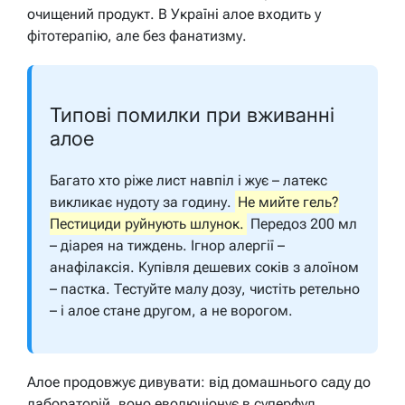
очищений продукт. В Україні алое входить у
фітотерапію, але без фанатизму.
Типові помилки при вживанні
алое
Багато хто ріже лист навпіл і жує – латекс
викликає нудоту за годину.
Не мийте гель?
Пестициди руйнують шлунок.
Передоз 200 мл
– діарея на тиждень. Ігнор алергії –
анафілаксія. Купівля дешевих соків з алоїном
– пастка. Тестуйте малу дозу, чистіть ретельно
– і алое стане другом, а не ворогом.
Алое продовжує дивувати: від домашнього саду до
лабораторій, воно еволюціонує в суперфуд.