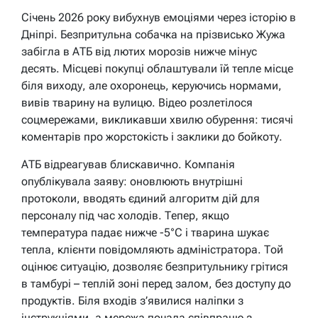
Січень 2026 року вибухнув емоціями через історію в
Дніпрі. Безпритульна собачка на прізвисько Жужа
забігла в АТБ від лютих морозів нижче мінус
десять. Місцеві покупці облаштували їй тепле місце
біля виходу, але охоронець, керуючись нормами,
вивів тварину на вулицю. Відео розлетілося
соцмережами, викликавши хвилю обурення: тисячі
коментарів про жорстокість і заклики до бойкоту.
АТБ відреагував блискавично. Компанія
опублікувала заяву: оновлюють внутрішні
протоколи, вводять єдиний алгоритм дій для
персоналу під час холодів. Тепер, якщо
температура падає нижче -5°C і тварина шукає
тепла, клієнти повідомляють адміністратора. Той
оцінює ситуацію, дозволяє безпритульнику грітися
в тамбурі – теплій зоні перед залом, без доступу до
продуктів. Біля входів з’явилися наліпки з
інструкціями, а мережа почала співпрацю з