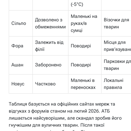
(-5°C)
Маленькі на
Дозволено з
Візочки для
Сільпо
руках/в
обмеженнями
тварин
сумці
Залежить від
Місця для
Фора
Поводирі
філії
прив’язуван
Парковки д
Ашан
Заборонено
Поводирі
тварин
Маленькі в
Локальні
Новус
Частково
переносках
правила
Таблиця базується на офіційних сайтах мереж та
відгуках з форумів станом на лютий 2026. АТБ
лишається найсуворішим, але скандал зробив його
гнучкішим для вуличних тварин. Після такої