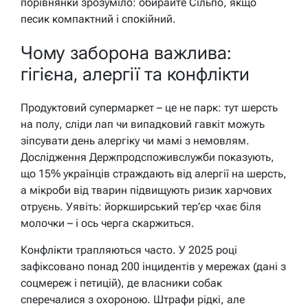
порівнянки зрозуміло: обирайте Сільпо, якщо
песик компактний і спокійний.
Чому заборона важлива:
гігієна, алергії та конфлікти
Продуктовий супермаркет – це не парк: тут шерсть
на полу, сліди лап чи випадковий гавкіт можуть
зіпсувати день алергіку чи мамі з немовлям.
Дослідження Держпродспоживслужби показують,
що 15% українців страждають від алергії на шерсть,
а мікроби від тварин підвищують ризик харчових
отруєнь. Уявіть: йоркширський тер’єр чхає біля
молочки – і ось черга скаржиться.
Конфлікти трапляються часто. У 2025 році
зафіксовано понад 200 інцидентів у мережах (дані з
соцмереж і петицій), де власники собак
сперечалися з охороною. Штрафи рідкі, але