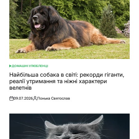
ДОМАШНІ УЛЮБЛЕНЦІ
ОПУБЛІКУВАТИ
У
Найбільша собака в світі: рекорди гіганти,
реалії утримання та ніжні характери
велетнів
09.07.2026
Понька Святослав
Оприлюднено
Опубліковано