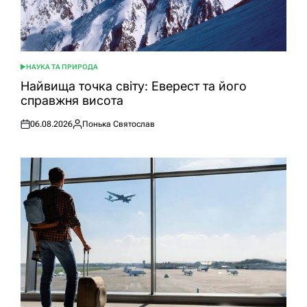
НАУКА ТА ПРИРОДА
ОПУБЛІКУВАТИ
У
Найвища точка світу: Еверест та його
справжня висота
06.08.2026
Понька Святослав
Оприлюднено
Опубліковано