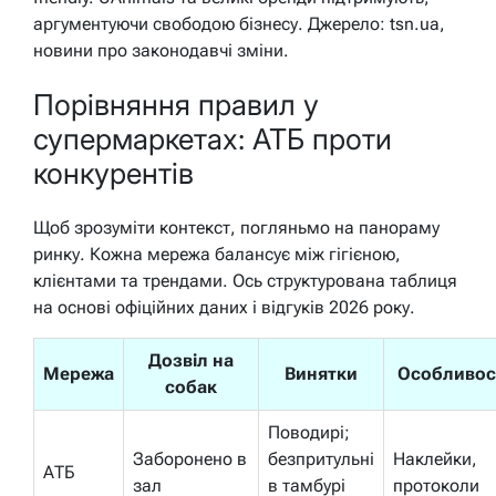
аргументуючи свободою бізнесу. Джерело: tsn.ua,
новини про законодавчі зміни.
Порівняння правил у
супермаркетах: АТБ проти
конкурентів
Щоб зрозуміти контекст, погляньмо на панораму
ринку. Кожна мережа балансує між гігієною,
клієнтами та трендами. Ось структурована таблиця
на основі офіційних даних і відгуків 2026 року.
Дозвіл на
Мережа
Винятки
Особливос
собак
Поводирі;
Заборонено в
безпритульні
Наклейки,
АТБ
зал
в тамбурі
протоколи