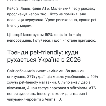
Кейс 3: Львів, філія АТБ. Маленький пес у рюкзаку
прослизнув непомітно. Ніхто не помітив, але
власниця нервувала. Урок: ризиковано, краще pet-
friendly мережі.
Ці історії ілюструють: 80% конфліктів – від
непорозумінь. Готуйтеся, і шопінг стане пригодою.
Тренди pet-friendly: куди
рухається Україна в 2026
Світ собачників кипить змінами. За даними
опитувань, 27% українців мають улюбленців, а 40%
хочуть pet-friendly магазини. Сільпо вже лідер з
візочками, Ашан тестує парковки з обігрівом. АТБ,
попри суворість, інвестує в корм для тварин і
чипування-проєкти з Animal ID.