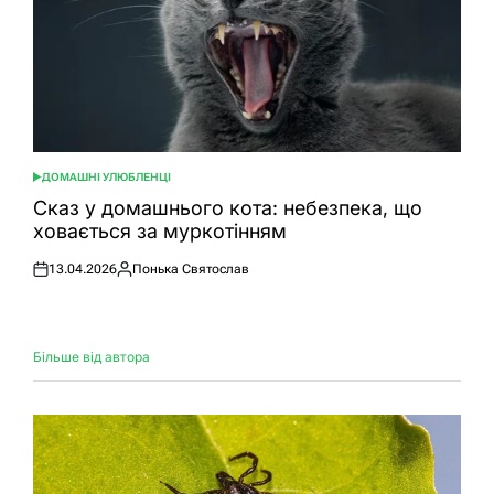
ДОМАШНІ УЛЮБЛЕНЦІ
ОПУБЛІКУВАТИ
У
Сказ у домашнього кота: небезпека, що
ховається за муркотінням
13.04.2026
Понька Святослав
Оприлюднено
Опубліковано
Більше від автора