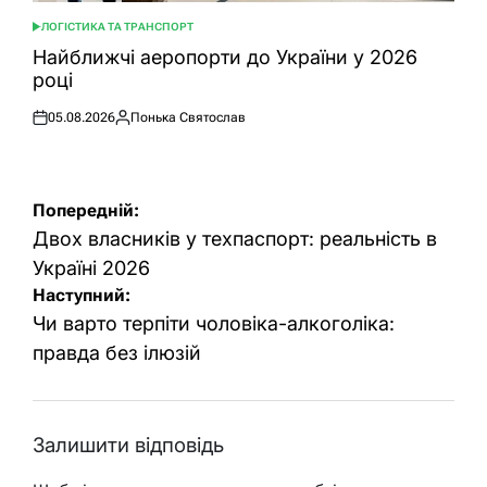
ЛОГІСТИКА ТА ТРАНСПОРТ
ОПУБЛІКУВАТИ
У
Найближчі аеропорти до України у 2026
році
05.08.2026
Понька Святослав
Оприлюднено
Опубліковано
Навігація
Попередній:
записів
Двох власників у техпаспорт: реальність в
Україні 2026
Наступний:
Чи варто терпіти чоловіка-алкоголіка:
правда без ілюзій
Залишити відповідь