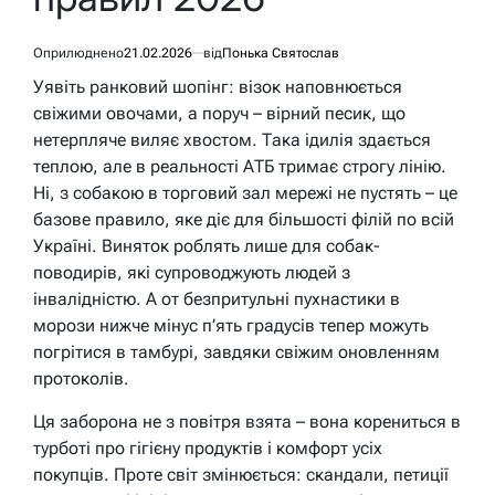
Оприлюднено
21.02.2026
від
Понька Святослав
Уявіть ранковий шопінг: візок наповнюється
свіжими овочами, а поруч – вірний песик, що
нетерпляче виляє хвостом. Така ідилія здається
теплою, але в реальності АТБ тримає строгу лінію.
Ні, з собакою в торговий зал мережі не пустять – це
базове правило, яке діє для більшості філій по всій
Україні. Виняток роблять лише для собак-
поводирів, які супроводжують людей з
інвалідністю. А от безпритульні пухнастики в
морози нижче мінус п’ять градусів тепер можуть
погрітися в тамбурі, завдяки свіжим оновленням
протоколів.
Ця заборона не з повітря взята – вона корениться в
турботі про гігієну продуктів і комфорт усіх
покупців. Проте світ змінюється: скандали, петиції