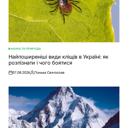
НАУКА ТА ПРИРОДА
ОПУБЛІКУВАТИ
У
Найпоширеніші види кліщів в Україні: як
розпізнати і чого боятися
07.08.2026
Понька Святослав
Оприлюднено
Опубліковано