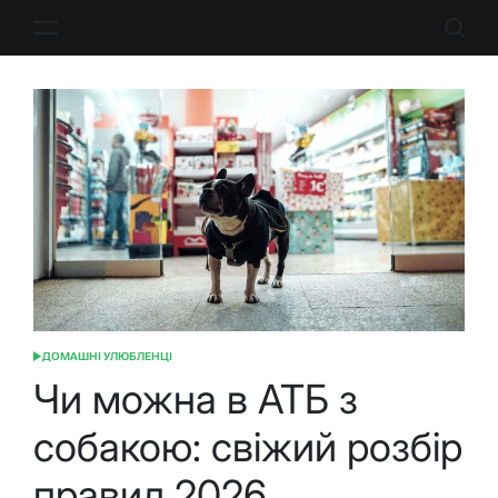
Перейти
до
вмісту
ДОМАШНІ УЛЮБЛЕНЦІ
ОПУБЛІКУВАТИ
У
Чи можна в АТБ з
собакою: свіжий розбір
правил 2026