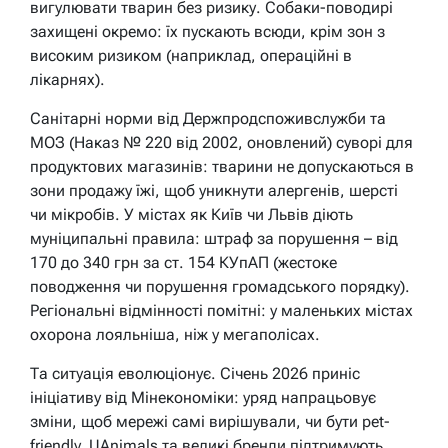
вигулювати тварин без ризику. Собаки-поводирі
захищені окремо: їх пускають всюди, крім зон з
високим ризиком (наприклад, операційні в
лікарнях).
Санітарні норми від Держпродспоживслужби та
МОЗ (Наказ № 220 від 2002, оновлений) суворі для
продуктових магазинів: тварини не допускаються в
зони продажу їжі, щоб уникнути алергенів, шерсті
чи мікробів. У містах як Київ чи Львів діють
муніципальні правила: штраф за порушення – від
170 до 340 грн за ст. 154 КУпАП (жестоке
поводження чи порушення громадського порядку).
Регіональні відмінності помітні: у маленьких містах
охорона лояльніша, ніж у мегаполісах.
Та ситуація еволюціонує. Січень 2026 приніс
ініціативу від Мінекономіки: уряд напрацьовує
зміни, щоб мережі самі вирішували, чи бути pet-
friendly. UAnimals та великі бренди підтримують,