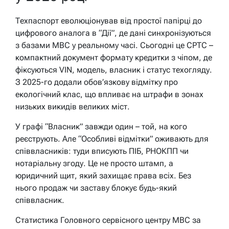
Техпаспорт еволюціонував від простої папірці до
цифрового аналога в “Дії”, де дані синхронізуються
з базами МВС у реальному часі. Сьогодні це СРТС –
компактний документ формату кредитки з чіпом, де
фіксуються VIN, модель, власник і статус техогляду.
З 2025-го додали обов’язкову відмітку про
екологічний клас, що впливає на штрафи в зонах
низьких викидів великих міст.
У графі “Власник” завжди один – той, на кого
реєструють. Але “Особливі відмітки” оживають для
співвласників: туди вписують ПІБ, РНОКПП чи
нотаріальну згоду. Це не просто штамп, а
юридичний щит, який захищає права всіх. Без
нього продаж чи заставу блокує будь-який
співвласник.
Статистика Головного сервісного центру МВС за