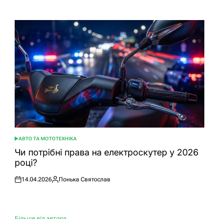
АВТО ТА МОТОТЕХНІКА
ОПУБЛІКУВАТИ
У
Чи потрібні права на електроскутер у 2026
році?
14.04.2026
Понька Святослав
Оприлюднено
Опубліковано
Більше від автора