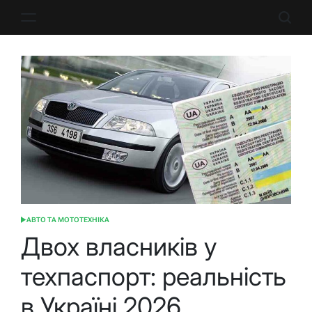
Перейти
до
вмісту
АВТО ТА МОТОТЕХНІКА
ОПУБЛІКУВАТИ
У
Двох власників у
техпаспорт: реальність
в Україні 2026