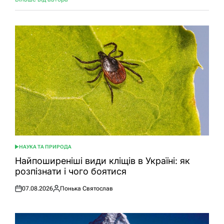
НАУКА ТА ПРИРОДА
ОПУБЛІКУВАТИ
У
Найпоширеніші види кліщів в Україні: як
розпізнати і чого боятися
07.08.2026
Понька Святослав
Оприлюднено
Опубліковано