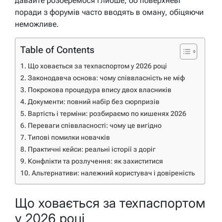
давайте розберемося глибше, бо поверхневі
поради з форумів часто вводять в оману, обіцяючи
неможливе.
Table of Contents
Що ховається за техпаспортом у 2026 році
Законодавча основа: чому співвласність не міф
Покрокова процедура впису двох власників
Документи: повний набір без сюрпризів
Вартість і терміни: розбираємо по кишенях 2026
Переваги співвласності: чому це вигідно
Типові помилки новачків
Практичні кейси: реальні історії з доріг
Конфлікти та розлучення: як захиститися
Альтернативи: належний користувач і довіреність
Що ховається за техпаспортом
у 2026 році