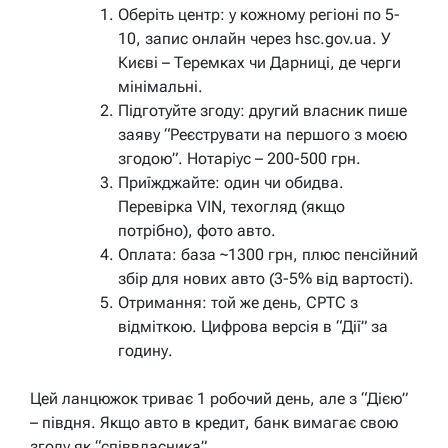
Оберіть центр: у кожному регіоні по 5-
10, запис онлайн через hsc.gov.ua. У
Києві – Теремках чи Дарниці, де черги
мінімальні.
Підготуйте згоду: другий власник пише
заяву “Реєструвати на першого з моєю
згодою”. Нотаріус – 200-500 грн.
Приїжджайте: один чи обидва.
Перевірка VIN, техогляд (якщо
потрібно), фото авто.
Оплата: база ~1300 грн, плюс пенсійний
збір для нових авто (3-5% від вартості).
Отримання: той же день, СРТС з
відміткою. Цифрова версія в “Дії” за
годину.
Цей ланцюжок триває 1 робочий день, але з “Дією”
– півдня. Якщо авто в кредит, банк вимагає свою
згоду як “співвласника”.