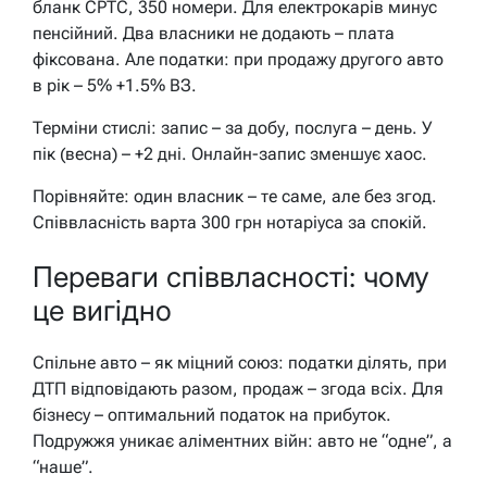
бланк СРТС, 350 номери. Для електрокарів минус
пенсійний. Два власники не додають – плата
фіксована. Але податки: при продажу другого авто
в рік – 5% +1.5% ВЗ.
Терміни стислі: запис – за добу, послуга – день. У
пік (весна) – +2 дні. Онлайн-запис зменшує хаос.
Порівняйте: один власник – те саме, але без згод.
Співвласність варта 300 грн нотаріуса за спокій.
Переваги співвласності: чому
це вигідно
Спільне авто – як міцний союз: податки ділять, при
ДТП відповідають разом, продаж – згода всіх. Для
бізнесу – оптимальний податок на прибуток.
Подружжя уникає аліментних війн: авто не “одне”, а
“наше”.