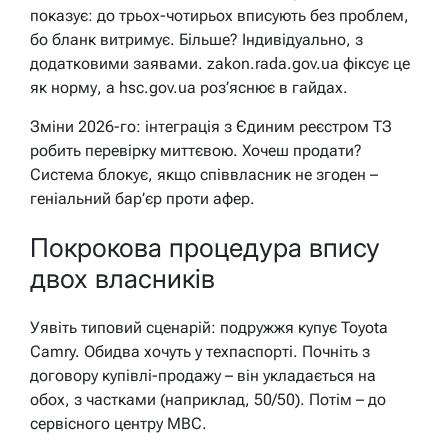
показує: до трьох-чотирьох вписують без проблем,
бо бланк витримує. Більше? Індивідуально, з
додатковими заявами. zakon.rada.gov.ua фіксує це
як норму, а hsc.gov.ua роз’яснює в гайдах.
Зміни 2026-го: інтеграція з Єдиним реєстром ТЗ
робить перевірку миттєвою. Хочеш продати?
Система блокує, якщо співвласник не згоден –
геніальний бар’єр проти афер.
Покрокова процедура впису
двох власників
Уявіть типовий сценарій: подружжя купує Toyota
Camry. Обидва хочуть у техпаспорті. Почніть з
договору купівлі-продажу – він укладається на
обох, з частками (наприклад, 50/50). Потім – до
сервісного центру МВС.