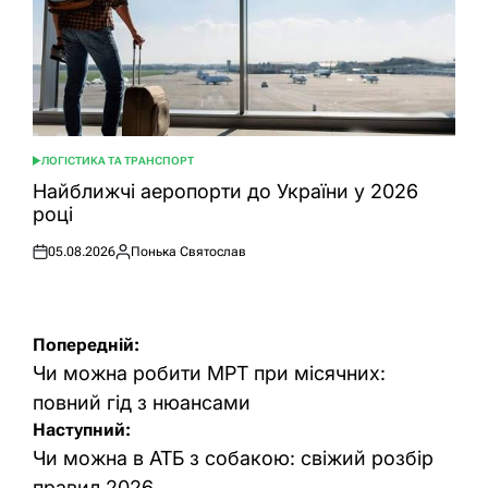
ЛОГІСТИКА ТА ТРАНСПОРТ
ОПУБЛІКУВАТИ
У
Найближчі аеропорти до України у 2026
році
05.08.2026
Понька Святослав
Оприлюднено
Опубліковано
Навігація
Попередній:
записів
Чи можна робити МРТ при місячних:
повний гід з нюансами
Наступний:
Чи можна в АТБ з собакою: свіжий розбір
правил 2026