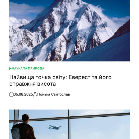
НАУКА ТА ПРИРОДА
ОПУБЛІКУВАТИ
У
Найвища точка світу: Еверест та його
справжня висота
06.08.2026
Понька Святослав
Оприлюднено
Опубліковано