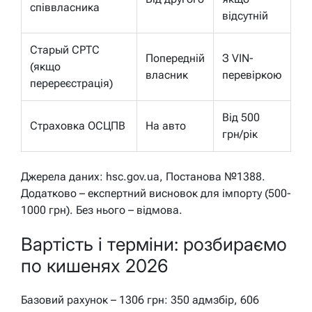
співвласника
відсутній
Старый СРТС
Попередній
З VIN-
(якщо
власник
перевіркою
перереєстрація)
Від 500
Страховка ОСЦПВ
На авто
грн/рік
Джерела даних: hsc.gov.ua, Постанова №1388.
Додатково – експертний висновок для імпорту (500-
1000 грн). Без нього – відмова.
Вартість і терміни: розбираємо
по кишенях 2026
Базовий рахунок – 1306 грн: 350 адмзбір, 606