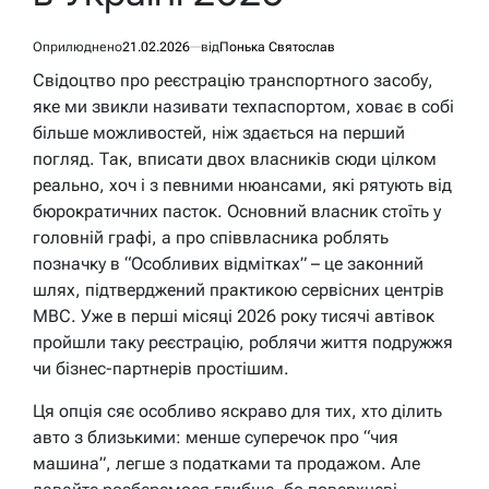
Оприлюднено
21.02.2026
від
Понька Святослав
Свідоцтво про реєстрацію транспортного засобу,
яке ми звикли називати техпаспортом, ховає в собі
більше можливостей, ніж здається на перший
погляд. Так, вписати двох власників сюди цілком
реально, хоч і з певними нюансами, які рятують від
бюрократичних пасток. Основний власник стоїть у
головній графі, а про співвласника роблять
позначку в “Особливих відмітках” – це законний
шлях, підтверджений практикою сервісних центрів
МВС. Уже в перші місяці 2026 року тисячі автівок
пройшли таку реєстрацію, роблячи життя подружжя
чи бізнес-партнерів простішим.
Ця опція сяє особливо яскраво для тих, хто ділить
авто з близькими: менше суперечок про “чия
машина”, легше з податками та продажом. Але