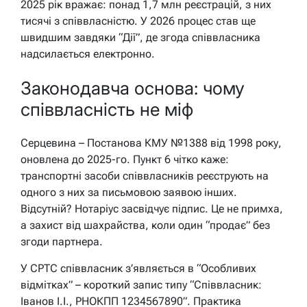
2025 рік вражає: понад 1,7 млн реєстрацій, з них
тисячі з співвласністю. У 2026 процес став ще
швидшим завдяки “Дії”, де згода співвласника
надсилається електронно.
Законодавча основа: чому
співвласність не міф
Серцевина – Постанова КМУ №1388 від 1998 року,
оновлена до 2025-го. Пункт 6 чітко каже:
транспортні засоби співвласників реєструють на
одного з них за письмовою заявою інших.
Відсутній? Нотаріус засвідчує підпис. Це не примха,
а захист від шахрайства, коли один “продає” без
згоди партнера.
У СРТС співвласник з’являється в “Особливих
відмітках” – короткий запис типу “Співвласник:
Іванов І.І., РНОКПП 1234567890”. Практика