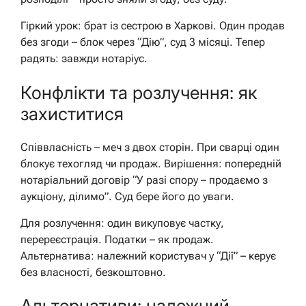
Гіркий урок: брат із сестрою в Харкові. Один продав
без згоди – блок через “Дію”, суд 3 місяці. Тепер
радять: завжди нотаріус.
Конфлікти та розлучення: як
захиститися
Співвласність – меч з двох сторін. При сварці один
блокує техогляд чи продаж. Вирішення: попередній
нотаріальний договір “У разі спору – продаємо з
аукціону, ділимо”. Суд бере його до уваги.
Для розлучення: один викуповує частку,
перереєстрація. Податки – як продаж.
Альтернатива: належний користувач у “Дії” – керує
без власності, безкоштовно.
Альтернативи: належний