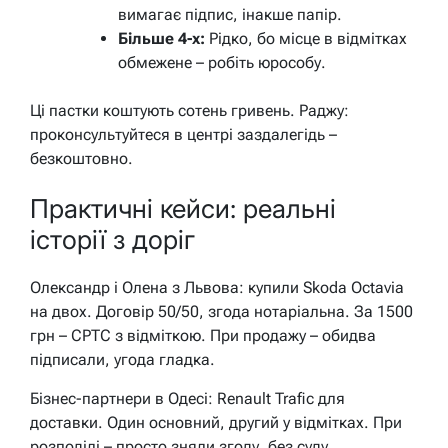
вимагає підпис, інакше папір.
Більше 4-х:
Рідко, бо місце в відмітках
обмежене – робіть юрособу.
Ці пастки коштують сотень гривень. Раджу:
проконсультуйтеся в центрі заздалегідь –
безкоштовно.
Практичні кейси: реальні
історії з доріг
Олександр і Олена з Львова: купили Skoda Octavia
на двох. Договір 50/50, згода нотаріальна. За 1500
грн – СРТС з відміткою. При продажу – обидва
підписали, угода гладка.
Бізнес-партнери в Одесі: Renault Trafic для
доставки. Один основний, другий у відмітках. При
розподілі – просто зняли згоду, без суду.