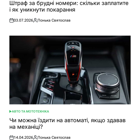
У
Штраф за брудні номери: скільки заплатите
і як уникнути покарання
03.07.2026
Понька Святослав
Оприлюднено
Опубліковано
АВТО ТА МОТОТЕХНІКА
ОПУБЛІКУВАТИ
У
Чи можна їздити на автоматі, якщо здавав
на механіці?
14.04.2026
Понька Святослав
Оприлюднено
Опубліковано