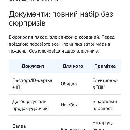
Документи: повний набір без
сюрпризів
Бюрократія лякає, але список фіксований. Перед
поїздкою перевірте все – помилка затримає на
тиждень. Ось ключові для двох власників:
Документ
Для кого
Примітка
Паспорт/ID-картка
Електронно
Обидва
+ ІПН
з “Дії”
Договір купівлі-
З частками
На обох
продажу/дарчий
власності
Нотаріус,
Заява
Від другого
якщо