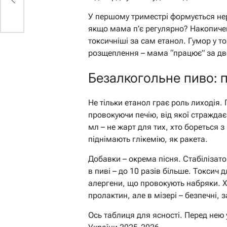
У першому триместрі формується не
якщо мама п’є регулярно? Накопичен
токсичніші за сам етанол. Гумор у т
розщеплення – мама “працює” за дв
Безалкогольне пиво: 
Не тільки етанол грає роль лиходія.
провокуючи печію, від якої страждає
мл – не жарт для тих, хто бореться з
піднімають глікемію, як ракета.
Добавки – окрема пісня. Стабілізато
в пиві – до 10 разів більше. Токсич
алергени, що провокують набряки. Х
пролактин, але в мізері – безпечні,
Ось таблиця для ясності. Перед нею у