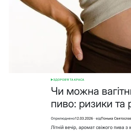
ЗДОРОВ'Я ТА КРАСА
ОПУБЛІКУВАТИ
У
Чи можна вагіт
пиво: ризики та 
Оприлюднено
12.03.2026
від
Понька Святосла
Літній вечір, аромат свіжого пива з