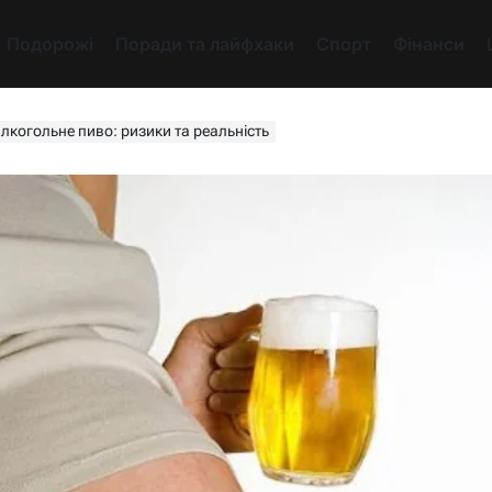
Подорожі
Поради та лайфхаки
Спорт
Фінанси
лкогольне пиво: ризики та реальність