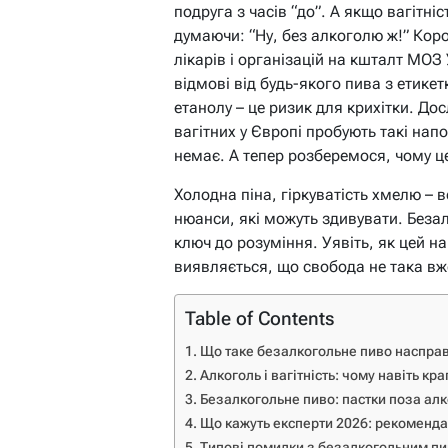
подруга з часів “до”. А якщо вагітні
думаючи: “Ну, без алкоголю ж!” Коро
лікарів і організацій на кшталт МО
відмові від будь-якого пива з етике
етанолу – це ризик для крихітки. Д
вагітних у Європі пробують такі нап
немає. А тепер розберемося, чому ц
Холодна піна, гіркуватість хмелю – 
нюанси, які можуть здивувати. Безал
ключ до розуміння. Уявіть, як цей н
виявляється, що свобода не така вж
Table of Contents
Що таке безалкогольне пиво насправ
Алкоголь і вагітність: чому навіть кр
Безалкогольне пиво: пастки поза ал
Що кажуть експерти 2026: рекоменда
Типові помилки з безалкогольним пив