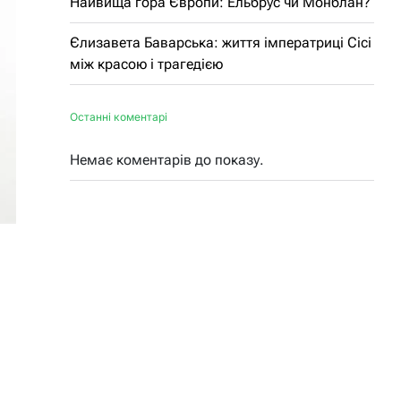
Найвища гора Європи: Ельбрус чи Монблан?
Єлизавета Баварська: життя імператриці Сісі
між красою і трагедією
Останні коментарі
Немає коментарів до показу.