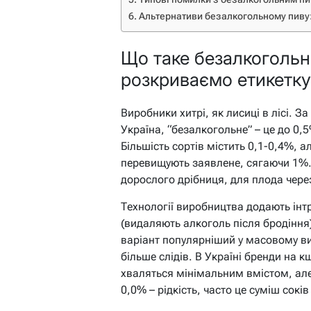
Альтернативи безалкогольному пиву: 
Що таке безалкогольн
розкриваємо етикетку
Виробники хитрі, як лисиці в лісі. З
Україна, “безалкогольне” – це до 0,
Більшість сортів містить 0,1-0,4%, а
перевищують заявлене, сягаючи 1%. 
дорослого дрібниця, для плода через
Технології виробництва додають інт
(видаляють алкоголь після бродіння) 
варіант популярніший у масовому в
більше слідів. В Україні бренди на к
хваляться мінімальним вмістом, але 
0,0% – рідкість, часто це суміш сок