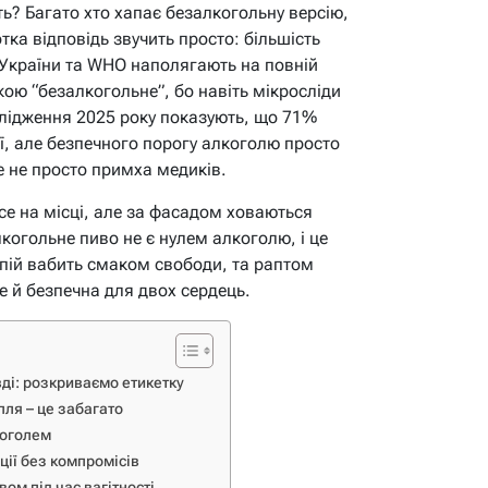
сть? Багато хто хапає безалкогольну версію,
тка відповідь звучить просто: більшість
З України та WHO наполягають на повній
ткою “безалкогольне”, бо навіть мікросліди
ослідження 2025 року показують, що 71%
ої, але безпечного порогу алкоголю просто
е не просто примха медиків.
все на місці, але за фасадом ховаються
когольне пиво не є нулем алкоголю, і це
апій вабить смаком свободи, та раптом
е й безпечна для двох сердець.
ді: розкриваємо етикетку
апля – це забагато
коголем
ції без компромісів
ом під час вагітності