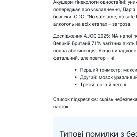
Акушери-гінекологи одностайні: уни
попереджає про ускладнення, Дар’я 
безпеки. CDC: “No safe time, no safe 
алкоголь на всіх етапах – загроза.
Дослідження AJOG 2025: NA-напої п
Великій Британії 71% вагітних п’ють l
повна абстиненція. Якщо випадково –
фатальний, але повтор – ні.
Перший триместр: макси
Другий: мозок уразливий
Третій: вага й легені.
Список підкреслює: скрізь небезпек
пасток.
Типові помилки з б