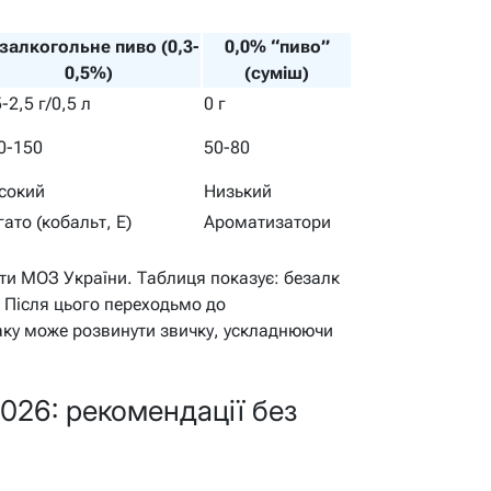
залкогольне пиво (0,3-
0,0% “пиво”
0,5%)
(суміш)
-2,5 г/0,5 л
0 г
0-150
50-80
сокий
Низький
гато (кобальт, E)
Ароматизатори
сти МОЗ України. Таблиця показує: безалк
. Після цього переходьмо до
маку може розвинути звичку, ускладнюючи
026: рекомендації без