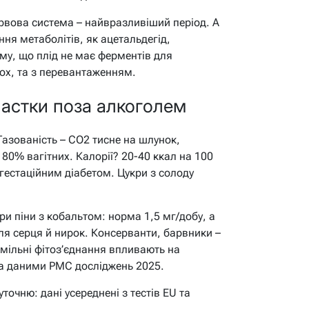
рвова система – найвразливіший період. А
ня метаболітів, як ацетальдегід,
ому, що плід не має ферментів для
ох, та з перевантаженням.
пастки поза алкоголем
 Газованість – CO2 тисне на шлунок,
 80% вагітних. Калорії? 20-40 ккал на 100
 гестаційним діабетом. Цукри з солоду
ри піни з кобальтом: норма 1,5 мг/добу, а
 для серця й нирок. Консерванти, барвники –
мільні фітоз’єднання впливають на
 за даними PMC досліджень 2025.
точню: дані усереднені з тестів EU та