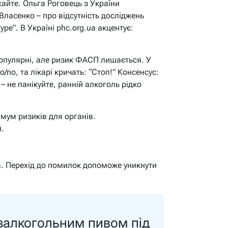
кайте. Ольга Роговець з України
Власенко – про відсутність досліджень
type”. В Україні phc.org.ua акцентує:
опулярні, але ризик ФАСП лишається. У
o/no, та лікарі кричать: “Стоп!” Консенсус:
 не панікуйте, ранній алкоголь рідко
мум ризиків для органів.
.
а. Перехід до помилок допоможе уникнути
езалкогольним пивом під