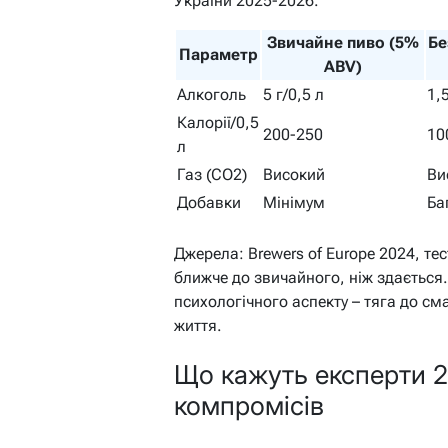
України 2025-2026.
Звичайне пиво (5%
Бе
Параметр
ABV)
Алкоголь
5 г/0,5 л
1,5
Калорії/0,5
200-250
10
л
Газ (CO2)
Високий
Ви
Добавки
Мінімум
Ба
Джерела: Brewers of Europe 2024, те
ближче до звичайного, ніж здається
психологічного аспекту – тяга до с
життя.
Що кажуть експерти 2
компромісів