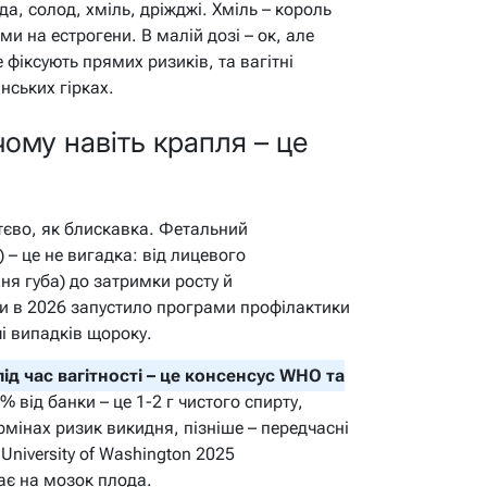
да, солод, хміль, дріжджі. Хміль – король
и на естрогени. В малій дозі – ок, але
фіксують прямих ризиків, та вагітні
нських гірках.
 чому навіть крапля – це
тєво, як блискавка. Фетальний
– це не вигадка: від лицевого
хня губа) до затримки росту й
и в 2026 запустило програми профілактики
і випадків щороку.
д час вагітності – це консенсус WHO та
% від банки – це 1-2 г чистого спирту,
рмінах ризик викидня, пізніше – передчасні
University of Washington 2025
ає на мозок плода.