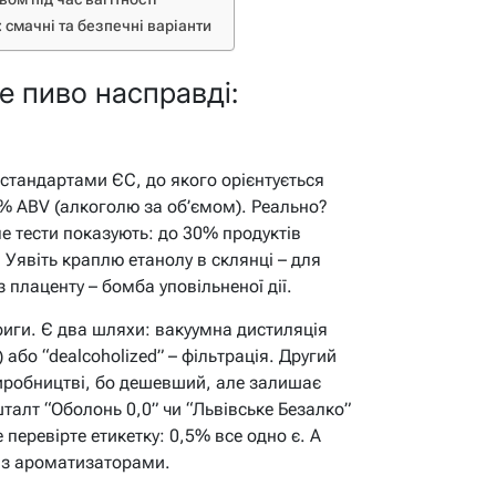
смачні та безпечні варіанти
е пиво насправді:
а стандартами ЄС, до якого орієнтується
5% ABV (алкоголю за об’ємом). Реально?
ле тести показують: до 30% продуктів
Уявіть краплю етанолу в склянці – для
 плаценту – бомба уповільненої дії.
риги. Є два шляхи: вакуумна дистиляція
або “dealcoholized” – фільтрація. Другий
иробництві, бо дешевший, але залишає
шталт “Оболонь 0,0” чи “Львівське Безалко”
перевірте етикетку: 0,5% все одно є. А
ів з ароматизаторами.