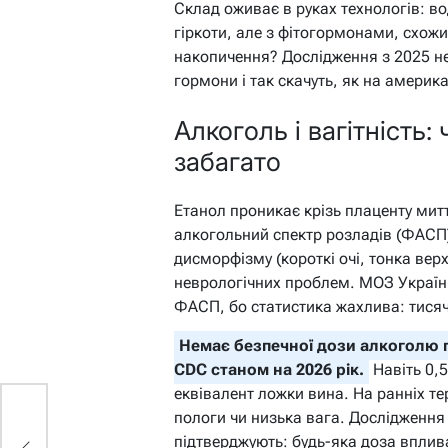
Склад оживає в руках технологів: во
гіркоти, але з фітогормонами, схожим
накопичення? Дослідження з 2025 не 
гормони і так скачуть, як на америка
Алкоголь і вагітність:
забагато
Етанол проникає крізь плаценту мит
алкогольний спектр розладів (ФАСП) 
дисморфізму (короткі очі, тонка вер
неврологічних проблем. МОЗ Україн
ФАСП, бо статистика жахлива: тисяч
Немає безпечної дози алкоголю пі
CDC станом на 2026 рік.
Навіть 0,5
еквівалент ложки вина. На ранніх те
пологи чи низька вага. Дослідження 
підтверджують: будь-яка доза вплив
ії