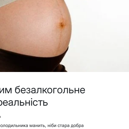
ним безалкогольне
реальність
в
 холодильника манить, ніби стара добра