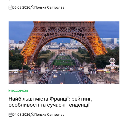
05.08.2026
Понька Святослав
Оприлюднено
Опубліковано
ПОДОРОЖІ
ОПУБЛІКУВАТИ
У
Найбільші міста Франції: рейтинг,
особливості та сучасні тенденції
04.08.2026
Понька Святослав
Оприлюднено
Опубліковано