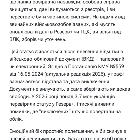
що ланка розірвана назавжди: особова справа
знищується, дані вилучаються з реєстрів, і ви
перестаєте бути частиною системи. На відміну від
звичайних військовозобов’язаних, які мусять
оновлювати дані в Резерв+ чи ТЦК, ви вільні від
ВЛК, зборів чи уточнень.
Цей статус з’являється після внесення відмітки в
військово-обліковий документ (ВКД) – паперовий
чи електронний. Згідно з Постановою КМУ №559
від 16.05.2024 (актуальна редакція 2026), у графі
зазначається підстава та дата виключення.
Документ не вилучають, а саме зберігають як доказ
свободи. У 2026 році понад 3,7 млн українців
перевірили статус у Резерв+, і тисячі виявили
помилки, де “виключених” штучно повертали на
облік.
Емоційний бік простий: полегшення, ніби скинув з
плечей невидиму тягару. Багато хто після 60 років