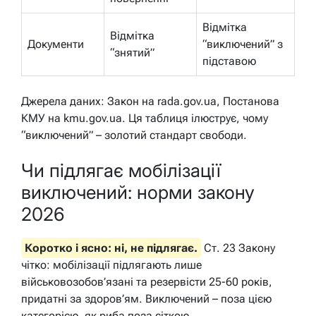
Відмітка
Відмітка
Документи
“виключений” з
“знятий”
підставою
Джерела даних: Закон на rada.gov.ua, Постанова
КМУ на kmu.gov.ua. Ця таблиця ілюструє, чому
“виключений” – золотий стандарт свободи.
Чи підлягає мобілізації
виключений: норми закону
2026
Коротко і ясно: ні, не підлягає.
Ст. 23 Закону
чітко: мобілізації підлягають лише
військовозобов’язані та резервісти 25-60 років,
придатні за здоров’ям. Виключений – поза цією
категорією, як риба поза сіткою.