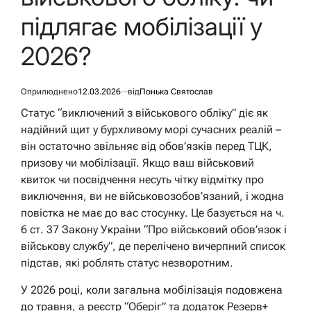
підлягає мобілізації у
2026?
Оприлюднено
12.03.2026
від
Понька Святослав
Статус “виключений з військового обліку” діє як
надійний щит у бурхливому морі сучасних реалій –
він остаточно звільняє від обов’язків перед ТЦК,
призову чи мобілізації. Якщо ваш військовий
квиток чи посвідчення несуть чітку відмітку про
виключення, ви не військовозобов’язаний, і жодна
повістка не має до вас стосунку. Це базується на ч.
6 ст. 37 Закону України “Про військовий обов’язок і
військову службу”, де перелічено вичерпний список
підстав, які роблять статус незворотним.
У 2026 році, коли загальна мобілізація подовжена
до травня, а реєстр “Оберіг” та додаток Резерв+