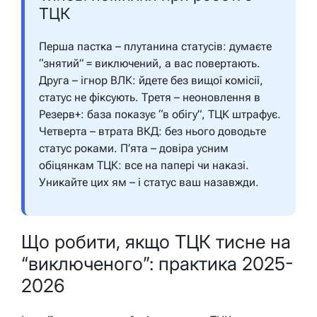
ТЦК
Перша пастка – плутанина статусів: думаєте
“знятий” = виключений, а вас повертають.
Друга – ігнор ВЛК: йдете без вищої комісії,
статус не фіксують. Третя – неоновлення в
Резерв+: база показує “в обігу”, ТЦК штрафує.
Четверта – втрата ВКД: без нього доводьте
статус роками. П’ята – довіра усним
обіцянкам ТЦК: все на папері чи наказі.
Уникайте цих ям – і статус ваш назавжди.
Що робити, якщо ТЦК тисне на
“виключеного”: практика 2025-
2026