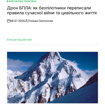
ВІЙСЬКОВА ТЕМАТИКА
ОПУБЛІКУВАТИ
У
Дрон БПЛА: як безпілотники переписали
правила сучасної війни та цивільного життя
08.07.2026
Понька Святослав
Оприлюднено
Опубліковано
Більше від автора