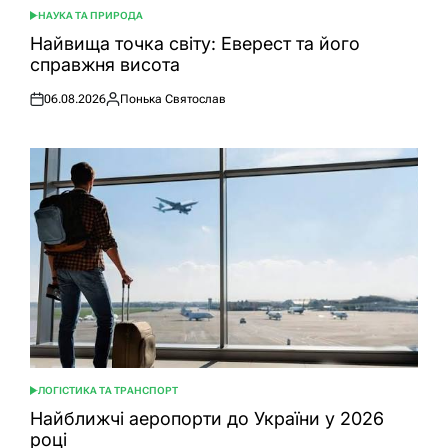
НАУКА ТА ПРИРОДА
ОПУБЛІКУВАТИ
У
Найвища точка світу: Еверест та його
справжня висота
06.08.2026
Понька Святослав
Оприлюднено
Опубліковано
ЛОГІСТИКА ТА ТРАНСПОРТ
ОПУБЛІКУВАТИ
У
Найближчі аеропорти до України у 2026
році