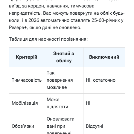
виїзд за кордон, навчання, тимчасова
непридатність. Вас можуть повернути на облік будь-
коли, і в 2026 автоматично ставлять 25-60-річних у
Резерв+, якщо дані не оновлено.
Таблиця для наочності порівняння:
Знятий з
Критерій
Виключений
обліку
Так,
Тимчасовість
повернення
Ні, остаточно
можливе
Може
Мобілізація
Ні
підлягати
Оновлювати
Обов’язки
дані при
Відсутні
поверненні