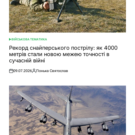
ВІЙСЬКОВА ТЕМАТИКА
ОПУБЛІКУВАТИ
У
Рекорд снайперського пострілу: як 4000
метрів стали новою межею точності в
сучасній війні
09.07.2026
Понька Святослав
Оприлюднено
Опубліковано