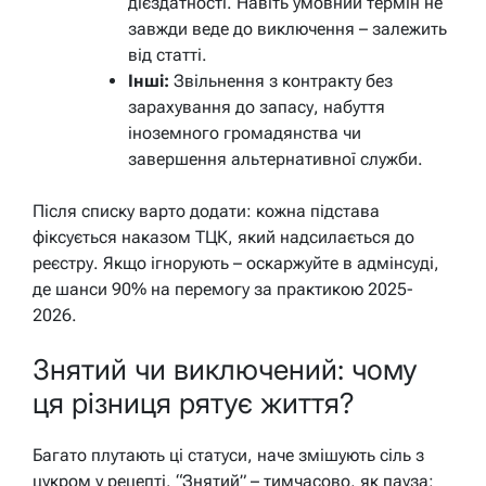
дієздатності. Навіть умовний термін не
завжди веде до виключення – залежить
від статті.
Інші:
Звільнення з контракту без
зарахування до запасу, набуття
іноземного громадянства чи
завершення альтернативної служби.
Після списку варто додати: кожна підстава
фіксується наказом ТЦК, який надсилається до
реєстру. Якщо ігнорують – оскаржуйте в адмінсуді,
де шанси 90% на перемогу за практикою 2025-
2026.
Знятий чи виключений: чому
ця різниця рятує життя?
Багато плутають ці статуси, наче змішують сіль з
цукром у рецепті. “Знятий” – тимчасово, як пауза: