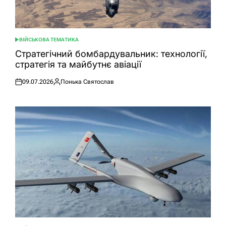
ВІЙСЬКОВА ТЕМАТИКА
ОПУБЛІКУВАТИ
У
Стратегічний бомбардувальник: технології,
стратегія та майбутнє авіації
09.07.2026
Понька Святослав
Оприлюднено
Опубліковано