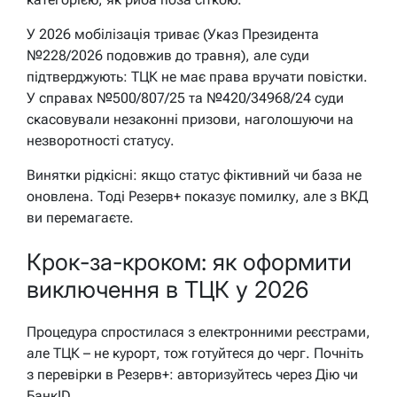
У 2026 мобілізація триває (Указ Президента
№228/2026 подовжив до травня), але суди
підтверджують: ТЦК не має права вручати повістки.
У справах №500/807/25 та №420/34968/24 суди
скасовували незаконні призови, наголошуючи на
незворотності статусу.
Винятки рідкісні: якщо статус фіктивний чи база не
оновлена. Тоді Резерв+ показує помилку, але з ВКД
ви перемагаєте.
Крок-за-кроком: як оформити
виключення в ТЦК у 2026
Процедура спростилася з електронними реєстрами,
але ТЦК – не курорт, тож готуйтеся до черг. Почніть
з перевірки в Резерв+: авторизуйтесь через Дію чи
БанкID.