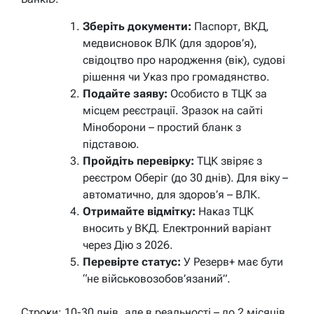
Зберіть документи:
Паспорт, ВКД,
медвисновок ВЛК (для здоров’я),
свідоцтво про народження (вік), судові
рішення чи Указ про громадянство.
Подайте заяву:
Особисто в ТЦК за
місцем реєстрації. Зразок на сайті
Міноборони – простий бланк з
підставою.
Пройдіть перевірку:
ТЦК звіряє з
реєстром Оберіг (до 30 днів). Для віку –
автоматично, для здоров’я – ВЛК.
Отримайте відмітку:
Наказ ТЦК
вносить у ВКД. Електронний варіант
через Дію з 2026.
Перевірте статус:
У Резерв+ має бути
“не військовозобов’язаний”.
Строки: 10-30 днів, але в реальності – до 2 місяців