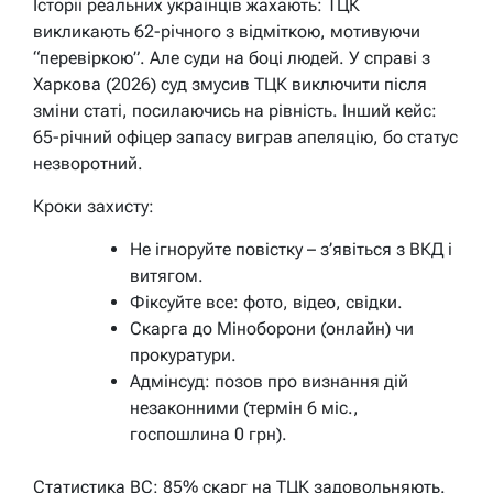
Історії реальних українців жахають: ТЦК
викликають 62-річного з відміткою, мотивуючи
“перевіркою”. Але суди на боці людей. У справі з
Харкова (2026) суд змусив ТЦК виключити після
зміни статі, посилаючись на рівність. Інший кейс:
65-річний офіцер запасу виграв апеляцію, бо статус
незворотний.
Кроки захисту:
Не ігноруйте повістку – з’явіться з ВКД і
витягом.
Фіксуйте все: фото, відео, свідки.
Скарга до Міноборони (онлайн) чи
прокуратури.
Адмінсуд: позов про визнання дій
незаконними (термін 6 міс.,
госпошлина 0 грн).
Статистика ВС: 85% скарг на ТЦК задовольняють.