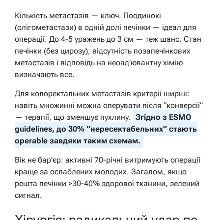
Кількість метастазів — ключ. Поодинокі
(олігометастази) в одній долі печінки — ідеал для
операції. До 4-5 уражень до 3 см — теж шанс. Стан
печінки (без цирозу), відсутність позапечінкових
метастазів і відповідь на неоад’ювантну хімію
визначають все.
Для колоректальних метастазів критерії ширші:
навіть множинні можна оперувати після “конверсії”
— терапії, що зменшує пухлину.
Згідно з ESMO
guidelines, до 30% “нересектабельних” стають
operable завдяки таким схемам.
Вік не бар’єр: активні 70-річні витримують операції
краще за ослаблених молодих. Загалом, якщо
решта печінки >30-40% здорової тканини, зелений
сигнал.
Хірургія: радикальний удар по