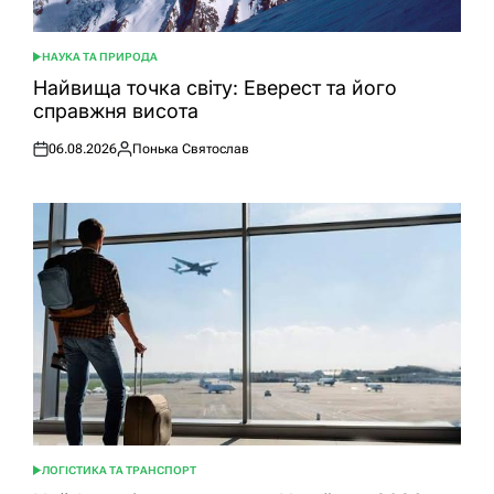
НАУКА ТА ПРИРОДА
ОПУБЛІКУВАТИ
У
Найвища точка світу: Еверест та його
справжня висота
06.08.2026
Понька Святослав
Оприлюднено
Опубліковано
ЛОГІСТИКА ТА ТРАНСПОРТ
ОПУБЛІКУВАТИ
У