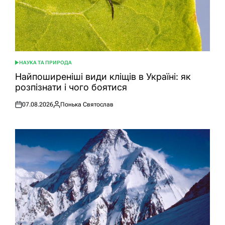
НАУКА ТА ПРИРОДА
ОПУБЛІКУВАТИ
У
Найпоширеніші види кліщів в Україні: як
розпізнати і чого боятися
07.08.2026
Понька Святослав
Оприлюднено
Опубліковано