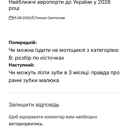
Найближчі аеропорти до України у 2026
році
05.08.2026
Понька Святослав
Оприлюднено
Опубліковано
Навігація
Попередній:
записів
Чи можна їздити на мотоциклі з категорією
В: розбір по кісточках
Наступний:
Чи можуть лізти зуби в 3 місяці: правда про
ранні зубки малюка
Залишити відповідь
Щоб відправити коментар вам необхідно
авторизуватись
.