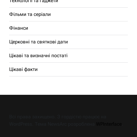
Технології та гаджети
Фільми та серіали
Фінанси
Церковні та святкові дати
Цікаві та визначні постаті
Цікаві факти
Всі права захищено. З гордістю працює на
WordPress. Тема NewsArc розроблена
WPInterface
.