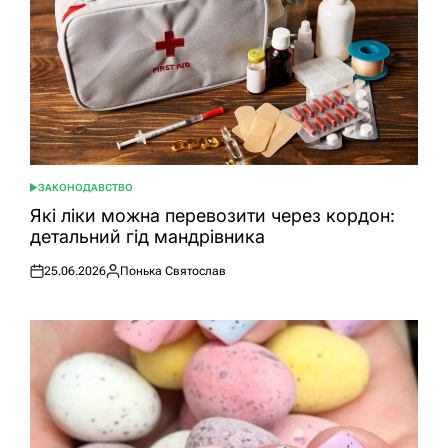
ЗАКОНОДАВСТВО
ОПУБЛІКУВАТИ
У
Які ліки можна перевозити через кордон:
детальний гід мандрівника
25.06.2026
Понька Святослав
Оприлюднено
Опубліковано