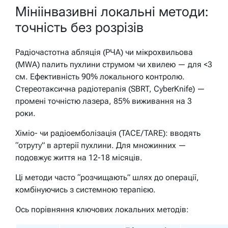
Мініінвазивні локальні методи:
точність без розрізів
Радіочастотна абляція (РЧА) чи мікрохвильова
(MWA) палить пухлини струмом чи хвилею — для <3
см. Ефективність 90% локального контролю.
Стереотаксична радіотерапія (SBRT, CyberKnife) —
промені точністю лазера, 85% виживання на 3
роки.
Хіміо- чи радіоемболізація (TACE/TARE): вводять
“отруту” в артерії пухлини. Для множинних —
подовжує життя на 12-18 місяців.
Ці методи часто “розчищають” шлях до операції,
комбінуючись з системною терапією.
Ось порівняння ключових локальних методів: