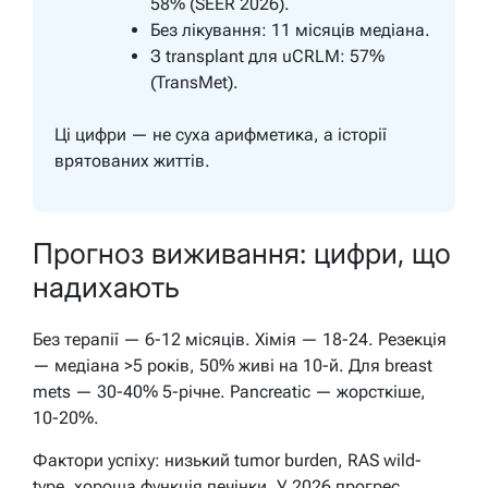
58% (SEER 2026).
Без лікування: 11 місяців медіана.
З transplant для uCRLM: 57%
(TransMet).
Ці цифри — не суха арифметика, а історії
врятованих життів.
Прогноз виживання: цифри, що
надихають
Без терапії — 6-12 місяців. Хімія — 18-24. Резекція
— медіана >5 років, 50% живі на 10-й. Для breast
mets — 30-40% 5-річне. Pancreatic — жорсткіше,
10-20%.
Фактори успіху: низький tumor burden, RAS wild-
type, хороша функція печінки. У 2026 прогрес