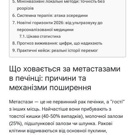
Мініінвазивні локальні методи: точність без
розрізів
Системна терапія: атака зсередини
Новітні горизонти 2026: від ультразвуку до
персоналізованої медицини
Цікава статистика
Прогноз виживання: цифри, що надихають
Практичні кейси: реальні історії перемог
Що ховається за метастазами
в печінці: причини та
механізми поширення
Метастази — це не первинний рак печінки, а “гості”
з інших місць. Найчастіше вони прибувають з
товстої кишки (40-50% випадків), молочної залози
(25%), підшлункової залози чи шлунка. Ракові
клітини відриваються від основної пухлини,