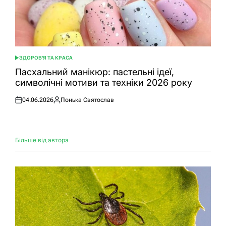
ЗДОРОВ'Я ТА КРАСА
ОПУБЛІКУВАТИ
У
Пасхальний манікюр: пастельні ідеї,
символічні мотиви та техніки 2026 року
04.06.2026
Понька Святослав
Оприлюднено
Опубліковано
Більше від автора