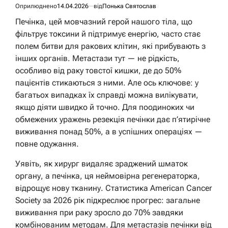
Оприлюднено
14.04.2026
від
Понька Святослав
Печінка, цей мовчазний герой нашого тіла, що
фільтрує токсини й підтримує енергію, часто стає
полем битви для ракових клітин, які прибувають з
інших органів. Метастази тут — не рідкість,
особливо від раку товстої кишки, де до 50%
пацієнтів стикаються з ними. Але ось ключове: у
багатьох випадках їх справді можна вилікувати,
якщо діяти швидко й точно. Для поодиноких чи
обмежених уражень резекція печінки дає п’ятирічне
виживання понад 50%, а в успішних операціях —
повне одужання.
Уявіть, як хирург видаляє зраджений шматок
органу, а печінка, ця неймовірна регенераторка,
відрощує нову тканину. Статистика American Cancer
Society за 2026 рік підкреслює прогрес: загальне
виживання при раку зросло до 70% завдяки
комбінованим методам. Для метастазів печінки від