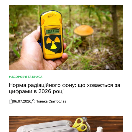
ЗДОРОВ'Я ТА КРАСА
ОПУБЛІКУВАТИ
У
Норма радіаційного фону: що ховається за
цифрами в 2026 році
06.07.2026
Понька Святослав
Оприлюднено
Опубліковано