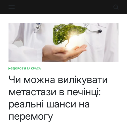
Перейти
до
вмісту
ЗДОРОВ'Я ТА КРАСА
ОПУБЛІКУВАТИ
У
Чи можна вилікувати
метастази в печінці:
реальні шанси на
перемогу