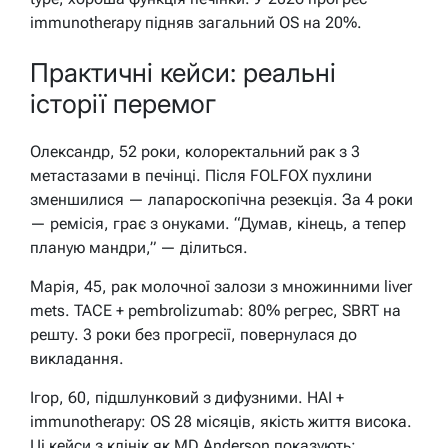
immunotherapy підняв загальний OS на 20%.
Практичні кейси: реальні
історії перемог
Олександр, 52 роки, колоректальний рак з 3
метастазами в печінці. Після FOLFOX пухлини
зменшилися — лапароскопічна резекція. За 4 роки
— ремісія, грає з онуками. “Думав, кінець, а тепер
планую мандри,” — ділиться.
Марія, 45, рак молочної залози з множинними liver
mets. TACE + pembrolizumab: 80% регрес, SBRT на
решту. 3 роки без прогресії, повернулася до
викладання.
Ігор, 60, підшлунковий з дифузними. HAI +
immunotherapy: OS 28 місяців, якість життя висока.
Ці кейси з клінік як MD Anderson показують: