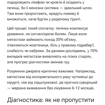
подорожують лімфою чи кров’ю й осідають у
печінці, бо її венозна система — ідеальний шлях.
Там вони проростають, крадуть поживу й
множаться, наче бур’ян у родючому ґрунті.
Цей процес тихий спочатку: печінка компенсує
ураження, не сигналізуючи болем. Лише коли
метастази займають понад 30% об’єму,
з’являються жовтяниця, біль у правому підребер’ї,
слабкість чи набряки. За даними досліджень, у 70%
випадків метастази виявляють на пізніх стадіях,
але прогрес діагностики змінює гру.
Розуміння джерела критично важливе. Наприклад,
метастази від колоректального раку чутливіші до
хірургії, ніж від підшлункової, де прогноз суворіший
— медіана виживання без лікування 6-12 місяців.
Діагностика: як не пропустити