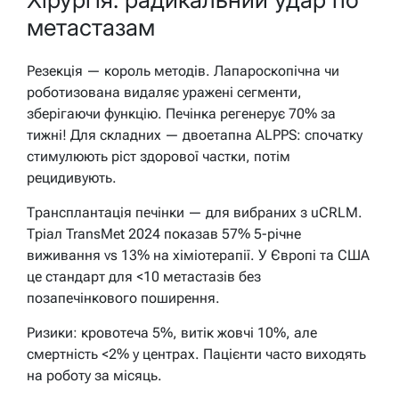
метастазам
Резекція — король методів. Лапароскопічна чи
роботизована видаляє уражені сегменти,
зберігаючи функцію. Печінка регенерує 70% за
тижні! Для складних — двоетапна ALPPS: спочатку
стимулюють ріст здорової частки, потім
рецидивують.
Трансплантація печінки — для вибраних з uCRLM.
Тріал TransMet 2024 показав 57% 5-річне
виживання vs 13% на хіміотерапії. У Європі та США
це стандарт для <10 метастазів без
позапечінкового поширення.
Ризики: кровотеча 5%, витік жовчі 10%, але
смертність <2% у центрах. Пацієнти часто виходять
на роботу за місяць.