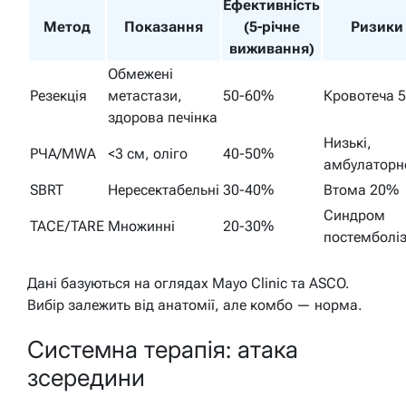
Ефективність
Метод
Показання
(5-річне
Ризики
виживання)
Обмежені
Резекція
метастази,
50-60%
Кровотеча 
здорова печінка
Низькі,
РЧА/MWA
<3 см, оліго
40-50%
амбулаторн
SBRT
Нересектабельні
30-40%
Втома 20%
Синдром
TACE/TARE
Множинні
20-30%
постемболіз
Дані базуються на оглядах Mayo Clinic та ASCO.
Вибір залежить від анатомії, але комбо — норма.
Системна терапія: атака
зсередини