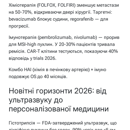
Хіміотерапія (FOLFOX, FOLFIRI) зменшує метастази
на 50-70%, відкриваючи двері хірургії. Таргетні:
bevacizumab блокує судини, regorafenib — для
прогресії.
Імунотерапія (pembrolizumab, nivolumab) — прорив
для MSI-high пухлин. У 20-30% пацієнтів тривала
ремісія. CAR-T клітини тестуються, показуючи 40%
відповідь у trials 2026.
Комбо HAI (хімія в печінкову артерію) + імуно
подовжує OS до 40 місяців.
Новітні горизонти 2026: від
ультразвуку до
персоналізованої медицини
Гістотрипсія — FDA-затверджений ультразвук, що
ліквіфікує пухлини без голок. 90% успіх для <5 см,