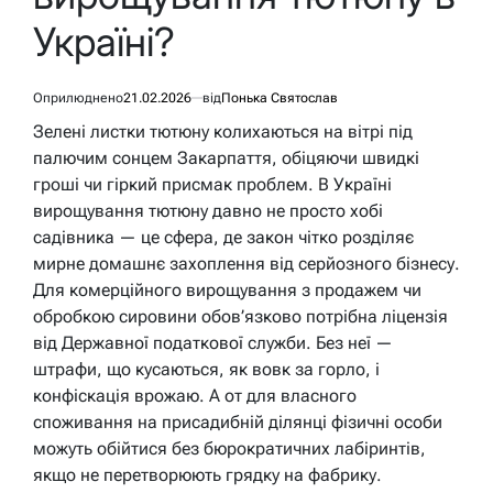
Україні?
Оприлюднено
21.02.2026
від
Понька Святослав
Зелені листки тютюну колихаються на вітрі під
палючим сонцем Закарпаття, обіцяючи швидкі
гроші чи гіркий присмак проблем. В Україні
вирощування тютюну давно не просто хобі
садівника — це сфера, де закон чітко розділяє
мирне домашнє захоплення від серйозного бізнесу.
Для комерційного вирощування з продажем чи
обробкою сировини обов’язково потрібна ліцензія
від Державної податкової служби. Без неї —
штрафи, що кусаються, як вовк за горло, і
конфіскація врожаю. А от для власного
споживання на присадибній ділянці фізичні особи
можуть обійтися без бюрократичних лабіринтів,
якщо не перетворюють грядку на фабрику.