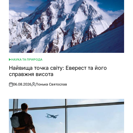
НАУКА ТА ПРИРОДА
ОПУБЛІКУВАТИ
У
Найвища точка світу: Еверест та його
справжня висота
06.08.2026
Понька Святослав
Оприлюднено
Опубліковано