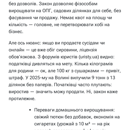
без дозволів. Закон дозволяє фізособам
вирощувати на ОПГ, садових ділянках для себе, без
фасування чи продажу. Немає квот на площу чи
кількість — головне, не перетворювати хобі на
бізнес.
Але ось нюанс: якщо ви продаєте сусідам чи
онлайн — це вже обіг сировини, ліцензія
обов’язкова. З форумів юристів (uristy.ua) видно:
податківці дивляться на мету. Кілька кілограмів
для родини — ок, але 100 кг з сушарками — привіт,
штраф. У 2025-му на Волині вилучили 9 тонн з 13
ділянок без паперів. Початківці часто плутають:
виростив — значить можу продати. Ні, закон каже
протилежне.
Переваги домашнього вирощування:
свіжий тютюн без добавок, економія на
сигаретах (урожай з 10 м² — на рік