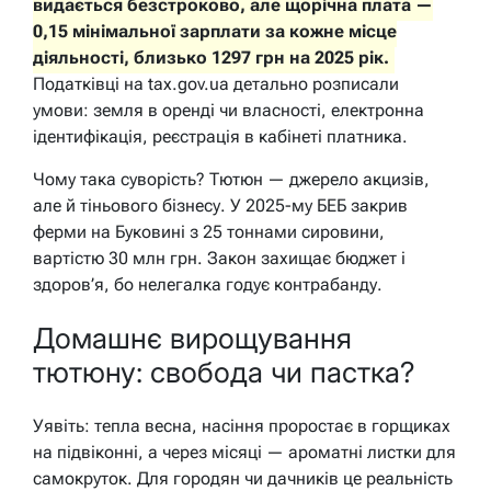
видається безстроково, але щорічна плата —
0,15 мінімальної зарплати за кожне місце
діяльності, близько 1297 грн на 2025 рік.
Податківці на tax.gov.ua детально розписали
умови: земля в оренді чи власності, електронна
ідентифікація, реєстрація в кабінеті платника.
Чому така суворість? Тютюн — джерело акцизів,
але й тіньового бізнесу. У 2025-му БЕБ закрив
ферми на Буковині з 25 тоннами сировини,
вартістю 30 млн грн. Закон захищає бюджет і
здоров’я, бо нелегалка годує контрабанду.
Домашнє вирощування
тютюну: свобода чи пастка?
Уявіть: тепла весна, насіння проростає в горщиках
на підвіконні, а через місяці — ароматні листки для
самокруток. Для городян чи дачників це реальність