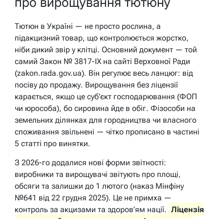
про вирощування тютюну
Тютюн в Україні — не просто рослина, а
підакцизний товар, що контролюється жорстко,
ніби дикий звір у клітці. Основний документ — той
самий Закон № 3817-IX на сайті Верховної Ради
(zakon.rada.gov.ua). Він регулює весь ланцюг: від
посіву до продажу. Вирощування без ліцензії
карається, якщо це суб’єкт господарювання (ФОП
чи юрособа), бо сировина йде в обіг. Фізособи на
земельних ділянках для городництва чи власного
споживання звільнені — чітко прописано в частині
5 статті про винятки.
З 2026-го додалися нові форми звітності:
виробники та вирощувачі звітують про площі,
обсяги та залишки до 1 лютого (наказ Мінфіну
№641 від 22 грудня 2025). Це не примха —
контроль за акцизами та здоров’ям нації.
Ліцензія