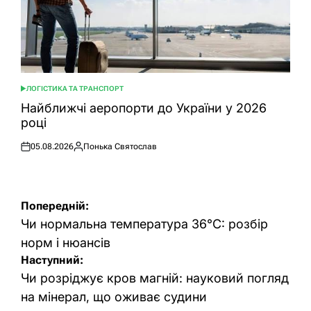
ЛОГІСТИКА ТА ТРАНСПОРТ
ОПУБЛІКУВАТИ
У
Найближчі аеропорти до України у 2026
році
05.08.2026
Понька Святослав
Оприлюднено
Опубліковано
Навігація
Попередній:
записів
Чи нормальна температура 36°C: розбір
норм і нюансів
Наступний:
Чи розріджує кров магній: науковий погляд
на мінерал, що оживає судини