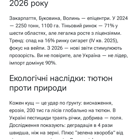
2026 року
Закарпаття, Буковина, Волинь — епіцентри. У 2024
— 2250 тонн, 1100 га. Тіньовий ринок — 71% у
шести областях, але легалка росте з ліцензіями.
Тренд: спад на 16% ринку сигарет (IV кв. 2025),
фокус на вейпи. З 2026 — нові звіти стимулюють
прозорість. Ви не повірите, але Україна — не лідер,
імпорт домінує 90%.
Екологічні наслідки: тютюн
проти природи
Кожен кущ — це удар по ґрунту: виснаження,
ерозія, 200 тис га лісів глобально на тютюн. В
Україні пестициди траять річки, добрива — поля.
Дослідження показують: деградація в 4 рази
швидша, ніж на зерні. Плюс “зелена хвороба” від