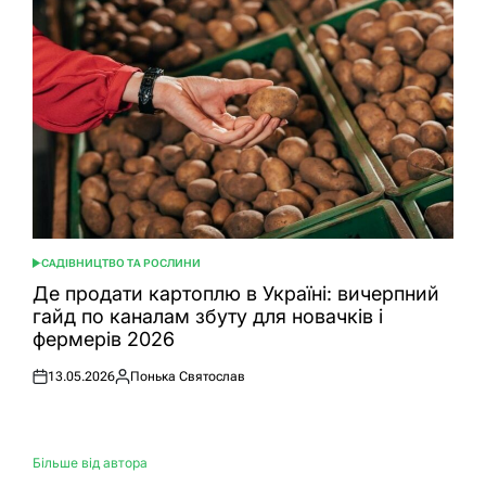
САДІВНИЦТВО ТА РОСЛИНИ
ОПУБЛІКУВАТИ
У
Де продати картоплю в Україні: вичерпний
гайд по каналам збуту для новачків і
фермерів 2026
13.05.2026
Понька Святослав
Оприлюднено
Опубліковано
Більше від автора