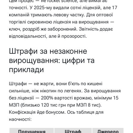
Цей процес — не rocket science, але вимагає
точності. У 2025-му видали сотні ліцензій, але 17
компаній тримають левову частку. Для оптової
торгівлі сировиною ліцензія на вирощування —
ключ, роздріб же заборонений. Звітність додає
відповідальності, але й прозорості.
Штрафи за незаконне
вирощування: цифри та
приклади
Штрафи — не жарти, вони б’ють по кишені
сильніше, ніж нікотин по легенях. За вирощування
без ліцензії — 200% вартості врожаю, мінімум 15
МЗП (близько 120 тис грн при МЗП 8 тис).
Конфіскація йде бонусом. Ось таблиця для
наочності:
Порушення
Штраф
Джерело