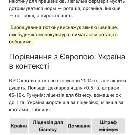
нікотину для працівників. Легальні фермери мусять
дотримуватися норм — ротація, органіка. Інакше
— не гроші, а вирок планеті.
Вирощування тютюну виснажує землю швидше,
ніж будь-яка монокультура, вимагаючи ротації з
бобовими.
Порівняння з Європою: Україна
в контексті
В ЄС квоти на тютюн скасували 2004-го, але акцизи
душать. Польща: декларація для >0.5 га, штрафи
€5-10к. Румунія: ліцензія для бізнесу, домашнє ок
до 1 га. Україна жорсткіша за ліцензією, м’якша за
квотами. Таблиця:
Ліцензія для
Штраф
Країна
Домашнє
бізнесу
мінімум