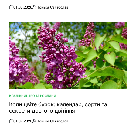
01.07.2026
Понька Святослав
Оприлюднено
Опубліковано
САДІВНИЦТВО ТА РОСЛИНИ
ОПУБЛІКУВАТИ
У
Коли цвіте бузок: календар, сорти та
секрети довгого цвітіння
01.07.2026
Понька Святослав
Оприлюднено
Опубліковано