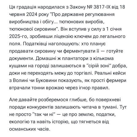
Ця градація народилася з Закону № 3817-IX від 18
червня 2024 року “Про державне регулювання
виробництва і обігу… тютюнових виробів,
тютюнової сировини”. Він вступив у силу з 1 січня
2025-го, зробивши ліцензію ключем до легального
поля. Податківці наголошують: хто планує
продавати сировину чи ферментувати її — готуйте
документи. Домашні ж плантатори з кількома
кущами на городі залишаються в “сірій зоні” добра,
доки не переходять межу до торгівлі. Реальні кейси
з Волині чи Буковини показують, як прості фермери
втрачали тонни врожаю через ігнор правил.
Але давайте розберемося глибше, бо поверхневі
поради конкурентів залишають читача в тумані. Тут
не просто “так чи ні” — це про землю, податки,
екологію та навіть історію, що тягнеться від
османських часів.