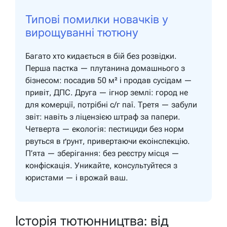
Типові помилки новачків у
вирощуванні тютюну
Багато хто кидається в бій без розвідки.
Перша пастка — плутанина домашнього з
бізнесом: посадив 50 м² і продав сусідам —
привіт, ДПС. Друга — ігнор землі: город не
для комерції, потрібні с/г паї. Третя — забули
звіт: навіть з ліцензією штраф за папери.
Четверта — екологія: пестициди без норм
рвуться в ґрунт, привертаючи екоінспекцію.
П’ята — зберігання: без реєстру місця —
конфіскація. Уникайте, консультуйтеся з
юристами — і врожай ваш.
Історія тютюнництва: від