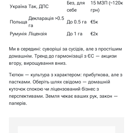
Без, для
15 МЗП (~120к
Україна
Так, ДПС
себе
грн)
Декларація >0.5
Польща
До 0.5 га
€5к
га
Румунія
Ліцензія
До 1 га
€2к
Ми в середині: суворіші за сусідів, але з простішим
домашнім. Тренд до гармонізації з ЄС — акцизи
вгору, вирощування вниз.
Тютюн — культура з характером: прибуткова, але з
пастками. Оберіть шлях свідомо — домашній
куточок спокою чи ліцензований бізнес з
перспективами. Земля чекає ваших рук, закон —
паперів.