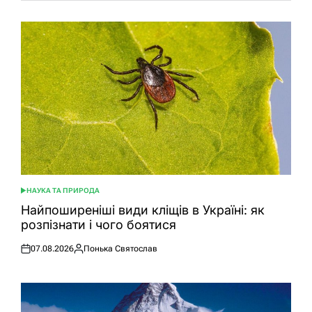
НАУКА ТА ПРИРОДА
ОПУБЛІКУВАТИ
У
Найпоширеніші види кліщів в Україні: як
розпізнати і чого боятися
07.08.2026
Понька Святослав
Оприлюднено
Опубліковано