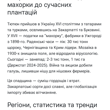
махорки до сучасних
плантацій
Тютюн прийшов в Україну XVI століттям з татарами
та турками, оселившись на Закарпатті та Буковині.
У XVII — податки на “махорку”, фабрики в Ужгороді
з 1898-го. Радянські часи — пік: 30 тис тонн
щороку, Чернігівщина та Крим лідери. Мозаїка в
1930-х знищила поля, але відродила вірусологію.
Сьогодні — занепад: 2-3 тис тонн, 1 тис га
(Держстат 2024-2025). Війна та акцизи добили
галузь, лишивши нішу для нішових фермерів.
Ця спадщина — суміш гордощів і втрат.
Закарпатські сорти досі славні, але глобалізація
імпорту збиває вітчизняне.
Регіони, статистика та тренди