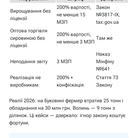
200% вартості,
Закон
Вирощування без
не менше 15
№3817-IX,
ліцензії
МЗП
tax.gov.ua
Оптова торгівля
200% вартості,
сировиною без
Там же
не менше 3 МЗП
ліцензії
Наказ
Неподання звіту
3 МЗП
Мінфіну
№641
Реалізація не
200% +
Стаття 73
виробникам
конфіскація
Закону
Реалії 2026: на Буковині фермер втратив 25 тонн і
обладнання на 30 млн грн. Волинь — 9 тонн з
ділянок. Ці кейси — дзеркало: ігнор закону коштує
фортуни.