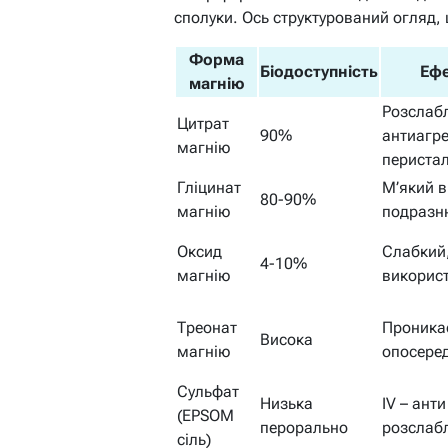
сполуки. Ось структурований огляд,
Форма
Біодоступність
Ефе
магнію
Розслабл
Цитрат
90%
антиагре
магнію
перистал
Гліцинат
М’який в
80-90%
магнію
подразн
Оксид
Слабкий,
4-10%
магнію
використ
Треонат
Проникає
Висока
магнію
опосеред
Сульфат
Низька
IV – ант
(EPSOM
перорально
розслаб
сіль)