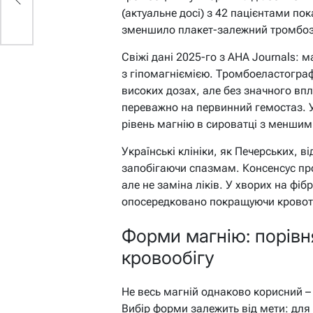
(актуальне досі) з 42 пацієнтами по
зменшило плакет-залежний тромбоз
Свіжі дані 2025-го з AHA Journals: м
з гіпомагніємією. Тромбоеластограф
високих дозах, але без значного впл
переважно на первинний гемостаз. 
рівень магнію в сироватці з меншим
Українські клініки, як Печерських, в
запобігаючи спазмам. Консенсус про
але не заміна ліків. У хворих на фіб
опосередковано покращуючи кровот
Форми магнію: порівн
кровообігу
Не весь магній однаково корисний – 
Вибір форми залежить від мети: для 