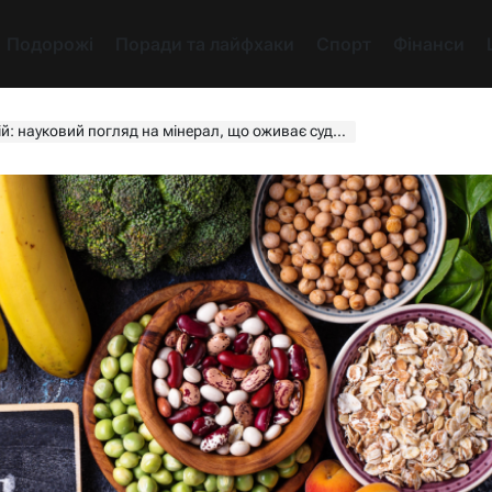
Подорожі
Поради та лайфхаки
Спорт
Фінанси
й: науковий погляд на мінерал, що оживає судини