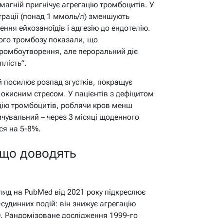
 магній пригнічує агрегацію тромбоцитів. У
трації (понад 1 ммоль/л) зменшують
ння ейкозаноїдів і адгезію до ендотелію.
ого тромбозу показали, що
тромбоутворення, але пероральний діє
плість”.
й посилює розпад згустків, покращує
 окисним стресом. У пацієнтів з дефіцитом
цію тромбоцитів, роблячи кров менш
чувальний – через 3 місяці щоденного
ся на 5-8%.
 що доводять
гляд на PubMed від 2021 року підкреслює
судинних подій: він знижує агрегацію
AD. Рандомізоване дослідження 1999-го