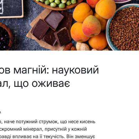
ов магній: науковий
ал, що оживає
в
о, наче потужний струмок, що несе кисень
 скромний мінерал, присутній у кожній
равді впливає на її текучість. Він зменшує