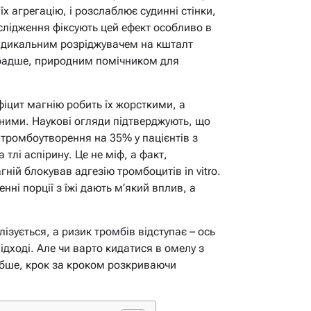
їх агрегацію, і розслаблює судинні стінки,
лідження фіксують цей ефект особливо в
радикальним розріджувачем на кшталт
 радше, природним помічником для
ефіцит магнію робить їх жорсткими, а
дними. Наукові огляди підтверджують, що
тромбоутворення на 35% у пацієнтів з
тлі аспірину. Це не міф, а факт,
ній блокував адгезію тромбоцитів in vitro.
ні порції з їжі дають м’який вплив, а
лізується, а ризик тромбів відступає – ось
дході. Але чи варто кидатися в омелу з
бше, крок за кроком розкриваючи