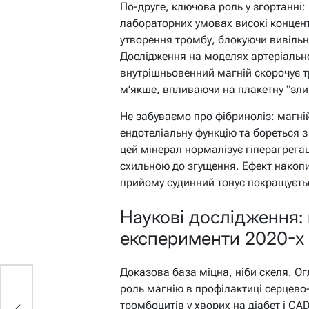
По-друге, ключова роль у згортанні:
лабораторних умовах високі концен
утворення тромбу, блокуючи вивільне
Дослідження на моделях артеріальн
внутрішньовенний магній скорочує 
м’якше, впливаючи на плакетну “зли
Не забуваємо про фібриноліз: магні
ендотеліальну функцію та бореться з
цей мінерал нормалізує гіперагрега
схильною до згущення. Ефект накопи
прийому судинний тонус покращуєть
Наукові дослідження:
експерименти 2020-х
Доказова база міцна, ніби скеля. О
роль магнію в профілактиці серцево-
тромбоцитів у хворих на діабет і C