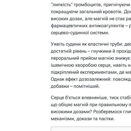
“липкість” тромбоцитів, пригнічуючи 
покращуючи загальний кровотік. Дос
високих дозах, але магній не стає 
фармацевтичних антикоагулянтів –
серцево-судинної системи.
Уявіть судини як еластичні труби: д
достатній рівень – гнучкими й прохі
пероральний прийом магнію знижує 
ішемічною хворобою серця, навіть на 
підкріплений експериментами, де маг
Однак ефект дозозалежний: повсякден
добавки – помітніший.
Серце б’ється впевненіше, тиск стабі
що обіцяє магній при правильному пі
високими дозами? Розберемося гли
механізми, докази та пастки.