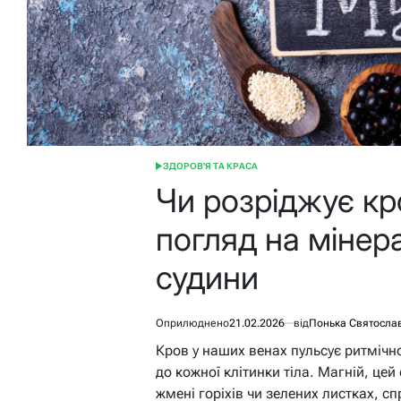
ЗДОРОВ'Я ТА КРАСА
ОПУБЛІКУВАТИ
У
Чи розріджує кр
погляд на мінер
судини
Оприлюднено
21.02.2026
від
Понька Святосла
Кров у наших венах пульсує ритмічн
до кожної клітинки тіла. Магній, цей
жмені горіхів чи зелених листках, сп