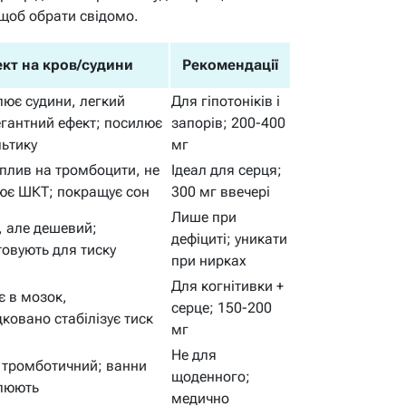
 щоб обрати свідомо.
кт на кров/судини
Рекомендації
ює судини, легкий
Для гіпотоніків і
гантний ефект; посилює
запорів; 200-400
ьтику
мг
плив на тромбоцити, не
Ідеал для серця;
ює ШКТ; покращує сон
300 мг ввечері
Лише при
 але дешевий;
дефіциті; уникати
овують для тиску
при нирках
Для когнітивки +
 в мозок,
серце; 150-200
ковано стабілізує тиск
мг
Не для
и тромботичний; ванни
щоденного;
люють
медично