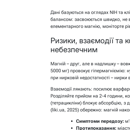
Дані базуються на оглядах NIH та клі
балансом: засвоюється швидко, не ви
елементарного магнію, моніторте рів
Ризики, взаємодії та 
небезпечним
Магній – друг, але в надлишку – вов
5000 мг) провокує гіпермагніємію: н
при нирковій недостатності – нирки
Взаємодії лякають: посилює варфарин
Розділяйте прийом на 2-4 години, к
(тетрацикліни) блокує абсорбцію, з д
(liki.ua, 2025) обережно: магній нак
Симптоми передозу:
м’
Протипоказання:
міасте