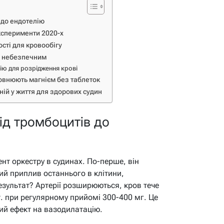
 до ендотелію
ксперименти 2020-х
сті для кровообігу
ає небезпечним
ію для розрідження крові
овнюють магнієм без таблеток
ній у життя для здорових судин
від тромбоцитів до
ент оркестру в судинах. По-перше, він
ий приплив останнього в клітини,
езультат? Артерії розширюються, кров тече
ст. при регулярному прийомі 300-400 мг. Це
ий ефект на вазодилатацію.