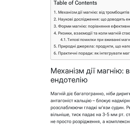
Table of Contents
Механізм дії магнію: від тромбоцитів
Наукові дослідження: що доводять е
Форми магнію: порівняння ефективно
Ризики, взаємодії та коли магній ст
Типові помилки при вживанні магн
Природні джерела: продукти, що нап
Практичні поради: як інтегрувати маг
Механізм дії магнію: 
ендотелію
Магній діє багатогранно, ніби дириг
антагоніст кальцію – блокує надмірн
розслаблюючи гладкі м’язи судин. Р
вільніше, тиск падає на 3-5 мм рт. 
не просто розрідження, а комплексн