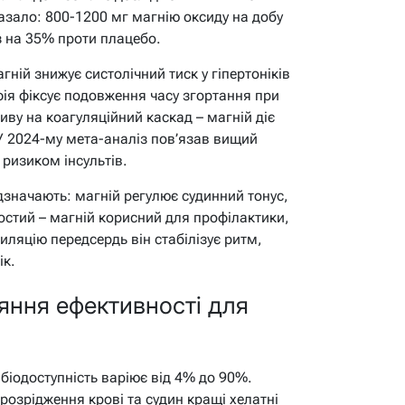
казало: 800-1200 мг магнію оксиду на добу
 на 35% проти плацебо.
агній знижує систолічний тиск у гіпертоніків
ія фіксує подовження часу згортання при
иву на коагуляційний каскад – магній діє
У 2024-му мета-аналіз пов’язав вищий
 ризиком інсультів.
ідзначають: магній регулює судинний тонус,
стий – магній корисний для профілактики,
риляцію передсердь він стабілізує ритм,
ік.
яння ефективності для
біодоступність варіює від 4% до 90%.
розрідження крові та судин кращі хелатні