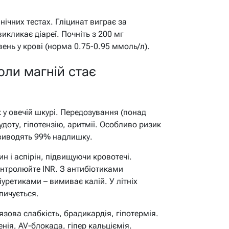
нічних тестах. Гліцинат виграє за
кликає діареї. Почніть з 200 мг
ень у крові (норма 0.75-0.95 ммоль/л).
коли магній стає
к у овечій шкурі. Передозування (понад
удоту, гіпотензію, аритмії. Особливо ризик
 виводять 99% надлишку.
 і аспірін, підвищуючи кровотечі.
онтролюйте INR. З антибіотиками
іуретиками – вимиває калій. У літніх
опичується.
язова слабкість, брадикардія, гіпотермія.
нія, AV-блокада, гіпер кальціємія.