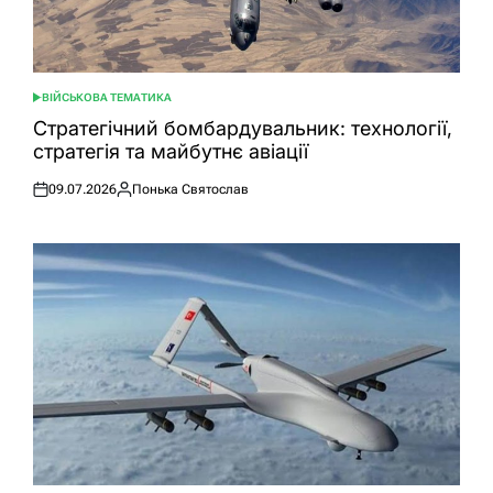
ВІЙСЬКОВА ТЕМАТИКА
ОПУБЛІКУВАТИ
У
Стратегічний бомбардувальник: технології,
стратегія та майбутнє авіації
09.07.2026
Понька Святослав
Оприлюднено
Опубліковано