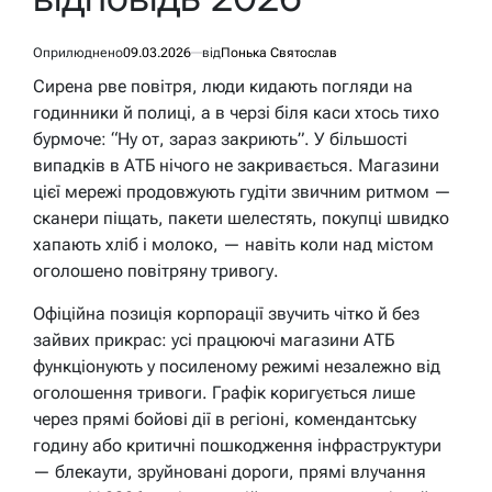
Оприлюднено
09.03.2026
від
Понька Святослав
Сирена рве повітря, люди кидають погляди на
годинники й полиці, а в черзі біля каси хтось тихо
бурмоче: “Ну от, зараз закриють”. У більшості
випадків в АТБ нічого не закривається. Магазини
цієї мережі продовжують гудіти звичним ритмом —
сканери піщать, пакети шелестять, покупці швидко
хапають хліб і молоко, — навіть коли над містом
оголошено повітряну тривогу.
Офіційна позиція корпорації звучить чітко й без
зайвих прикрас: усі працюючі магазини АТБ
функціонують у посиленому режимі незалежно від
оголошення тривоги. Графік коригується лише
через прямі бойові дії в регіоні, комендантську
годину або критичні пошкодження інфраструктури
— блекаути, зруйновані дороги, прямі влучання