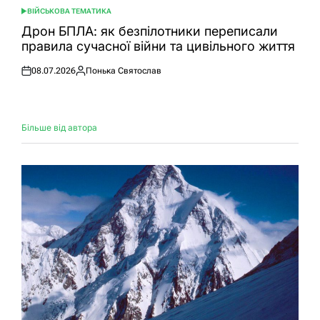
ВІЙСЬКОВА ТЕМАТИКА
ОПУБЛІКУВАТИ
У
Дрон БПЛА: як безпілотники переписали
правила сучасної війни та цивільного життя
08.07.2026
Понька Святослав
Оприлюднено
Опубліковано
Більше від автора