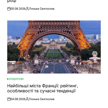
році
05.08.2026
Понька Святослав
Оприлюднено
Опубліковано
ПОДОРОЖІ
ОПУБЛІКУВАТИ
У
Найбільші міста Франції: рейтинг,
особливості та сучасні тенденції
04.08.2026
Понька Святослав
Оприлюднено
Опубліковано