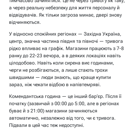
тимчасово зачинятися. Це не через тривогу як таку,
а через реальну небезпеку для життя персоналу й
відвідувачів. Як тільки загроза минає, двері знову
відчиняються.
У відносно спокійних регіонах — Західна Україна,
центр, значна частина півдня та півночі — тривога
рідко впливає на графік. Магазини працюють з 7-8
ранку до 22-23 вечора, а в деяких локаціях навіть
цілодобово. Навіть коли сирена виє годинами,
черги не розбігаються, а лише стають трохи
швидшими — люди знають, що краще купити
зараз, ніж чекати відбою в напівтемряві.
Комендантська година — це інший бар’єр. Після її
початку (зазвичай з 00:00 до 5:00, але в регіонах
буває й з 21:00) магазини зачиняються
автоматично, незалежно від того, чи є тривога.
Підвали в цей час теж недоступні.