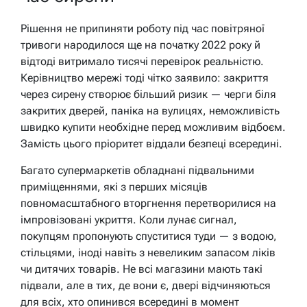
Рішення не припиняти роботу під час повітряної
тривоги народилося ще на початку 2022 року й
відтоді витримало тисячі перевірок реальністю.
Керівництво мережі тоді чітко заявило: закриття
через сирену створює більший ризик — черги біля
закритих дверей, паніка на вулицях, неможливість
швидко купити необхідне перед можливим відбоєм.
Замість цього пріоритет віддали безпеці всередині.
Багато супермаркетів обладнані підвальними
приміщеннями, які з перших місяців
повномасштабного вторгнення перетворилися на
імпровізовані укриття. Коли лунає сигнал,
покупцям пропонують спуститися туди — з водою,
стільцями, іноді навіть з невеликим запасом ліків
чи дитячих товарів. Не всі магазини мають такі
підвали, але в тих, де вони є, двері відчиняються
для всіх, хто опинився всередині в момент