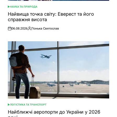
НАУКА ТА ПРИРОДА
ОПУБЛІКУВАТИ
У
Найвища точка світу: Еверест та його
справжня висота
06.08.2026
Понька Святослав
Оприлюднено
Опубліковано
ЛОГІСТИКА ТА ТРАНСПОРТ
ОПУБЛІКУВАТИ
У
Найближчі аеропорти до України у 2026