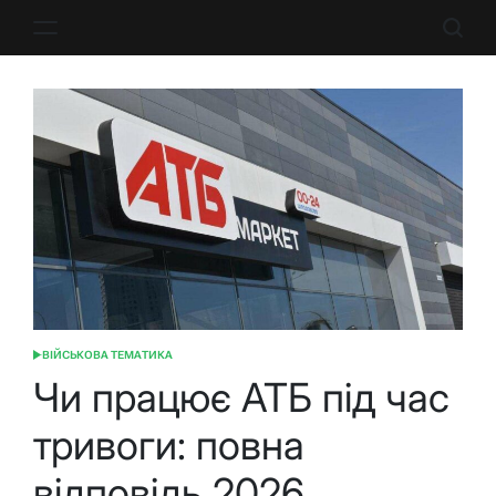
Перейти
до
вмісту
ВІЙСЬКОВА ТЕМАТИКА
ОПУБЛІКУВАТИ
У
Чи працює АТБ під час
тривоги: повна
відповідь 2026