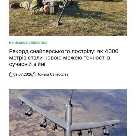
ВІЙСЬКОВА ТЕМАТИКА
ОПУБЛІКУВАТИ
У
Рекорд снайперського пострілу: як 4000
метрів стали новою межею точності в
сучасній війні
09.07.2026
Понька Святослав
Оприлюднено
Опубліковано