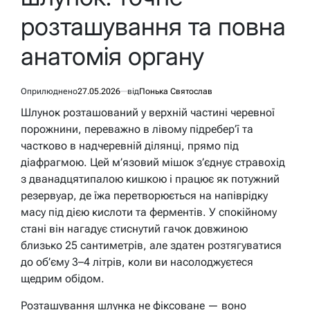
розташування та повна
анатомія органу
Оприлюднено
27.05.2026
від
Понька Святослав
Шлунок розташований у верхній частині черевної
порожнини, переважно в лівому підребер’ї та
частково в надчеревній ділянці, прямо під
діафрагмою. Цей м’язовий мішок з’єднує стравохід
з дванадцятипалою кишкою і працює як потужний
резервуар, де їжа перетворюється на напіврідку
масу під дією кислоти та ферментів. У спокійному
стані він нагадує стиснутий гачок довжиною
близько 25 сантиметрів, але здатен розтягуватися
до об’єму 3–4 літрів, коли ви насолоджуєтеся
щедрим обідом.
Розташування шлунка не фіксоване — воно