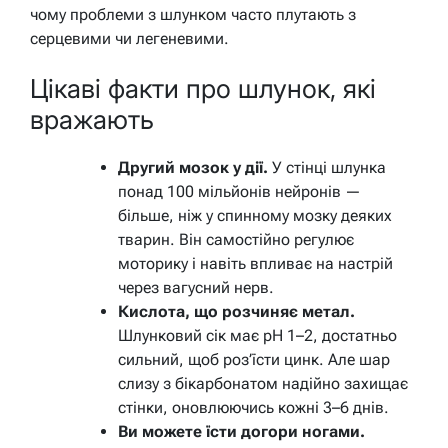
чому проблеми з шлунком часто плутають з
серцевими чи легеневими.
Цікаві факти про шлунок, які
вражають
Другий мозок у дії.
У стінці шлунка
понад 100 мільйонів нейронів —
більше, ніж у спинному мозку деяких
тварин. Він самостійно регулює
моторику і навіть впливає на настрій
через вагусний нерв.
Кислота, що розчиняє метал.
Шлунковий сік має pH 1–2, достатньо
сильний, щоб роз’їсти цинк. Але шар
слизу з бікарбонатом надійно захищає
стінки, оновлюючись кожні 3–6 днів.
Ви можете їсти догори ногами.