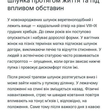
шлунка протягом життя та під
впливом обставин
У новонароджених шлунок веретеноподібний і
лежить вище — кардіальний отвір на рівні VIII–IX
грудних хребців. До семи років він поступово
опускається і набуває дорослої форми. У вагітних
жінок на пізніх термінах матка підтискає шлунок
догори, викликаючи печію та відчуття стиснення. У
людей з астенічною статурою часто розвивається
гастроптоз — опущення, коли орган звисає нижче
пупка і провокує дискомфорт після їжі.
Після рясної трапези шлунок розтягується вниз і
може зайти навіть у пупкову ділянку. У лежачому
положенні на спині він зміщується назад. Фізичні
навантаження, стрес чи швидке ковтання повітря
впливають на тонус м’язів і, відповідно, на
положення. Саме тому після важкого дня з кавою