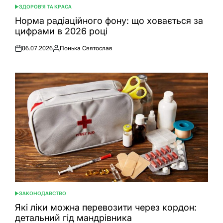
ЗДОРОВ'Я ТА КРАСА
ОПУБЛІКУВАТИ
У
Норма радіаційного фону: що ховається за
цифрами в 2026 році
06.07.2026
Понька Святослав
Оприлюднено
Опубліковано
ЗАКОНОДАВСТВО
ОПУБЛІКУВАТИ
У
Які ліки можна перевозити через кордон:
детальний гід мандрівника