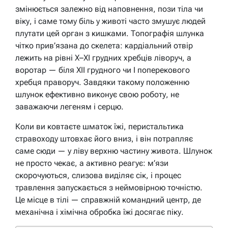
змінюється залежно від наповнення, пози тіла чи
віку, і саме тому біль у животі часто змушує людей
плутати цей орган з кишками. Топографія шлунка
чітко прив’язана до скелета: кардіальний отвір
лежить на рівні X–XI грудних хребців ліворуч, а
воротар — біля XII грудного чи I поперекового
хребця праворуч. Завдяки такому положенню
шлунок ефективно виконує свою роботу, не
заважаючи легеням і серцю.
Коли ви ковтаєте шматок їжі, перистальтика
стравоходу штовхає його вниз, і він потрапляє
саме сюди — у ліву верхню частину живота. Шлунок
не просто чекає, а активно реагує: м’язи
скорочуються, слизова виділяє сік, і процес
травлення запускається з неймовірною точністю.
Це місце в тілі — справжній командний центр, де
механічна і хімічна обробка їжі досягає піку.