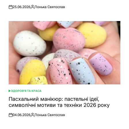
25.06.2026
Понька Святослав
Оприлюднено
Опубліковано
ЗДОРОВ'Я ТА КРАСА
ОПУБЛІКУВАТИ
У
Пасхальний манікюр: пастельні ідеї,
символічні мотиви та техніки 2026 року
04.06.2026
Понька Святослав
Оприлюднено
Опубліковано