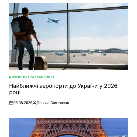
ЛОГІСТИКА ТА ТРАНСПОРТ
ОПУБЛІКУВАТИ
У
Найближчі аеропорти до України у 2026
році
05.08.2026
Понька Святослав
Оприлюднено
Опубліковано