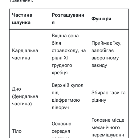
травленні.
Частина
Розташуванн
Функція
шлунка
я
Вхідна зона
біля
Приймає їжу,
Кардіальна
стравоходу, на
запобігає
частина
рівні XI
зворотному
грудного
закиду
хребця
Верхній купол
Дно
під
Збирає гази та
(фундальна
діафрагмою
рідину
частина)
ліворуч
Головне місце
Основна
механічного
Тіло
середня
перемішуванн