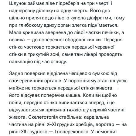
Шлунок займає ліве підребер’я на три чверті і
надчеревну ділянку на одну чверть. Його дно
щільно прилягає до лівого купола діафрагми, тому
при глибокому вдиху орган злегка піднімається.
Мала кривизна звернена до лівої частки печінки, а
велика — до поперечної ободової кишки. Передня
стінка частково торкається передньої черевної
стінки в трикутній зоні, саме там лікарі проводять
пальпацію під час огляду.
Задня поверхня відділена чепцевою сумкою від
заочеревинних органів. У порожньому стані шлунок
майже не торкається передньої стінки живота —
його відсуває поперечна кишка. Коли ви щойно
поїли, передня стінка випинається вперед, і це
відчувається як приємна тяжкість у верхній частині
живота. Скелетотопія стабільна: кардіальна
частина на рівні X–XI грудних хребців, воротар — на
рівні XII грудного — I поперекового. У немовлят