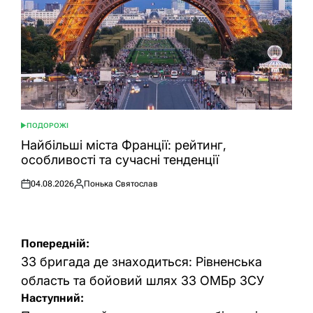
ПОДОРОЖІ
ОПУБЛІКУВАТИ
У
Найбільші міста Франції: рейтинг,
особливості та сучасні тенденції
04.08.2026
Понька Святослав
Оприлюднено
Опубліковано
Навігація
Попередній:
записів
33 бригада де знаходиться: Рівненська
область та бойовий шлях 33 ОМБр ЗСУ
Наступний: