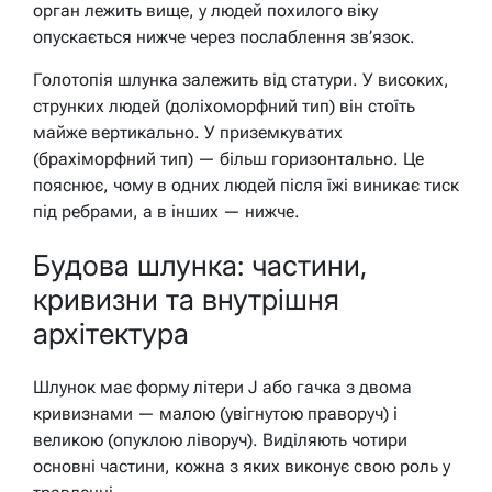
орган лежить вище, у людей похилого віку
опускається нижче через послаблення зв’язок.
Голотопія шлунка залежить від статури. У високих,
струнких людей (доліхоморфний тип) він стоїть
майже вертикально. У приземкуватих
(брахіморфний тип) — більш горизонтально. Це
пояснює, чому в одних людей після їжі виникає тиск
під ребрами, а в інших — нижче.
Будова шлунка: частини,
кривизни та внутрішня
архітектура
Шлунок має форму літери J або гачка з двома
кривизнами — малою (увігнутою праворуч) і
великою (опуклою ліворуч). Виділяють чотири
основні частини, кожна з яких виконує свою роль у