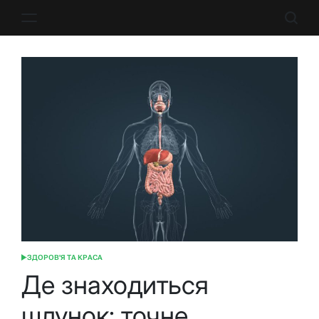
Перейти
до
вмісту
ЗДОРОВ'Я ТА КРАСА
ОПУБЛІКУВАТИ
У
Де знаходиться
шлунок: точне