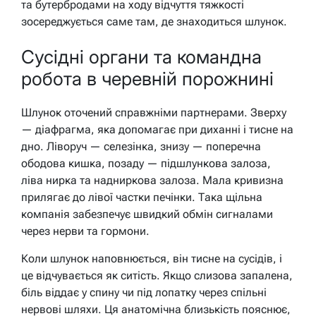
та бутербродами на ходу відчуття тяжкості
зосереджується саме там, де знаходиться шлунок.
Сусідні органи та командна
робота в черевній порожнині
Шлунок оточений справжніми партнерами. Зверху
— діафрагма, яка допомагає при диханні і тисне на
дно. Ліворуч — селезінка, знизу — поперечна
ободова кишка, позаду — підшлункова залоза,
ліва нирка та надниркова залоза. Мала кривизна
прилягає до лівої частки печінки. Така щільна
компанія забезпечує швидкий обмін сигналами
через нерви та гормони.
Коли шлунок наповнюється, він тисне на сусідів, і
це відчувається як ситість. Якщо слизова запалена,
біль віддає у спину чи під лопатку через спільні
нервові шляхи. Ця анатомічна близькість пояснює,