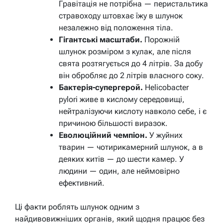
Гравітація не потрібна — перистальтика
стравоходу штовхає їжу в шлунок
незалежно від положення тіла.
Гігантські масштаби.
Порожній
шлунок розміром з кулак, але після
свята розтягується до 4 літрів. За добу
він обробляє до 2 літрів власного соку.
Бактерія-супергерой.
Helicobacter
pylori живе в кислому середовищі,
нейтралізуючи кислоту навколо себе, і є
причиною більшості виразок.
Еволюційний чемпіон.
У жуйних
тварин — чотирикамерний шлунок, а в
деяких китів — до шести камер. У
людини — один, але неймовірно
ефективний.
Ці факти роблять шлунок одним з
найдивовижніших органів, який щодня працює без