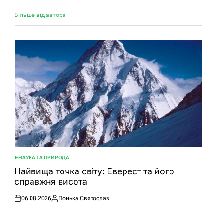
Більше від автора
НАУКА ТА ПРИРОДА
ОПУБЛІКУВАТИ
У
Найвища точка світу: Еверест та його
справжня висота
06.08.2026
Понька Святослав
Оприлюднено
Опубліковано