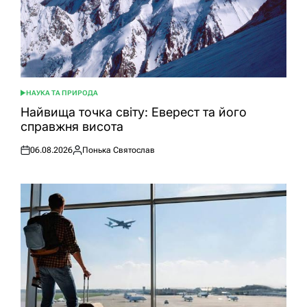
НАУКА ТА ПРИРОДА
ОПУБЛІКУВАТИ
У
Найвища точка світу: Еверест та його
справжня висота
06.08.2026
Понька Святослав
Оприлюднено
Опубліковано