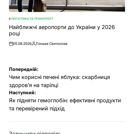
ЛОГІСТИКА ТА ТРАНСПОРТ
ОПУБЛІКУВАТИ
У
Найближчі аеропорти до України у 2026
році
05.08.2026
Понька Святослав
Оприлюднено
Опубліковано
Навігація
Попередній:
записів
Чим корисні печені яблука: скарбниця
здоров’я на тарілці
Наступний:
Як підняти гемоглобін: ефективні продукти
та перевірений підхід
Залишити відповідь