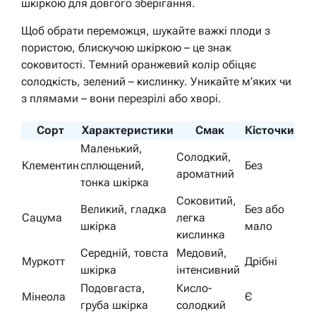
шкіркою для довгого зберігання.
Щоб обрати переможця, шукайте важкі плоди з
пористою, блискучою шкіркою – це знак
соковитості. Темний оранжевий колір обіцяє
солодкість, зелений – кислинку. Уникайте м’яких чи
з плямами – вони перезрілі або хворі.
Сорт
Характеристики
Смак
Кісточки
Маленький,
Солодкий,
Клементин
сплющений,
Без
ароматний
тонка шкірка
Соковитий,
Великий, гладка
Без або
Сацума
легка
шкірка
мало
кислинка
Середній, товста
Медовий,
Муркотт
Дрібні
шкірка
інтенсивний
Подовгаста,
Кисло-
Мінеола
Є
груба шкірка
солодкий