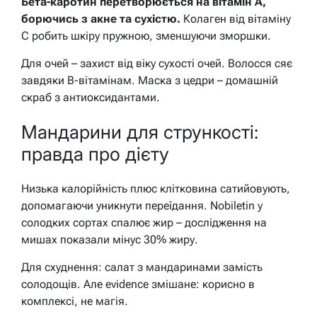
Бета-каротин перетворюється на вітамін А,
борючись з акне та сухістю.
Колаген від вітаміну
С робить шкіру пружною, зменшуючи зморшки.
Для очей – захист від віку сухості очей. Волосся сяє
завдяки B-вітамінам. Маска з цедри – домашній
скраб з антиоксидантами.
Мандарини для стрункості:
правда про дієту
Низька калорійність плюс клітковина сатийовують,
допомагаючи уникнути переїдання. Nobiletin у
солодких сортах спалює жир – дослідження на
мишах показали мінус 30% жиру.
Для схуднення: салат з мандаринами замість
солодощів. Але evidence змішане: корисно в
комплексі, не магія.