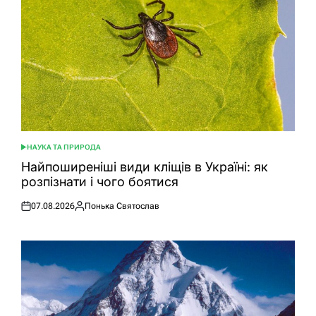
НАУКА ТА ПРИРОДА
ОПУБЛІКУВАТИ
У
Найпоширеніші види кліщів в Україні: як
розпізнати і чого боятися
07.08.2026
Понька Святослав
Оприлюднено
Опубліковано