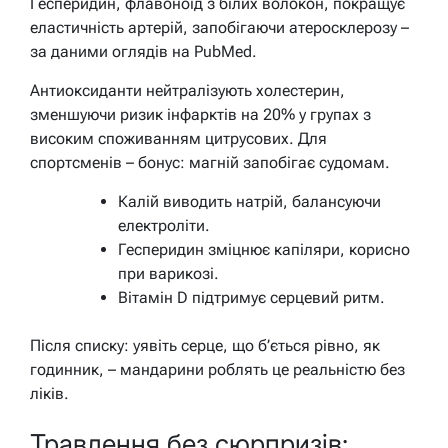
Гесперидин, флавоноїд з білих волокон, покращує
еластичність артерій, запобігаючи атеросклерозу –
за даними оглядів на PubMed.
Антиоксиданти нейтралізують холестерин,
зменшуючи ризик інфарктів на 20% у групах з
високим споживанням цитрусових. Для
спортсменів – бонус: магній запобігає судомам.
Калій виводить натрій, балансуючи
електроліти.
Гесперидин зміцнює капіляри, корисно
при варикозі.
Вітамін D підтримує серцевий ритм.
Після списку: уявіть серце, що б’ється рівно, як
годинник, – мандарини роблять це реальністю без
ліків.
Травлення без сюрпризів: