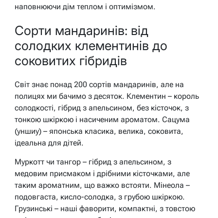
наповнюючи дім теплом і оптимізмом.
Сорти мандаринів: від
солодких клементинів до
соковитих гібридів
Світ знає понад 200 сортів мандаринів, але на
полицях ми бачимо з десяток. Клементин – король
солодкості, гібрид з апельсином, без кісточок, з
тонкою шкіркою і насиченим ароматом. Сацума
(уншиу) – японська класика, велика, соковита,
ідеальна для дітей.
Муркотт чи тангор – гібрид з апельсином, з
медовим присмаком і дрібними кісточками, але
таким ароматним, що важко встояти. Мінеола –
подовгаста, кисло-солодка, з грубою шкіркою.
Грузинські – наші фаворити, компактні, з товстою