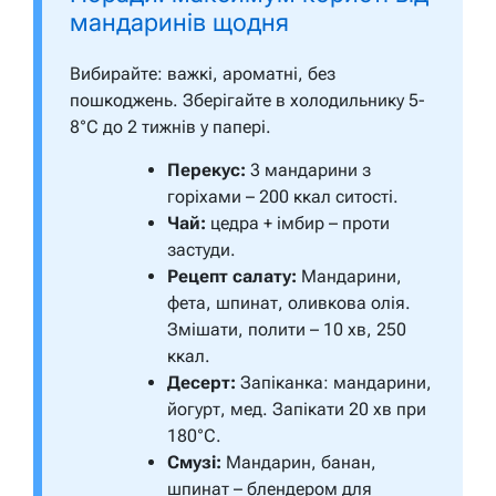
мандаринів щодня
Вибирайте: важкі, ароматні, без
пошкоджень. Зберігайте в холодильнику 5-
8°C до 2 тижнів у папері.
Перекус:
3 мандарини з
горіхами – 200 ккал ситості.
Чай:
цедра + імбир – проти
застуди.
Рецепт салату:
Мандарини,
фета, шпинат, оливкова олія.
Змішати, полити – 10 хв, 250
ккал.
Десерт:
Запіканка: мандарини,
йогурт, мед. Запікати 20 хв при
180°C.
Смузі:
Мандарин, банан,
шпинат – блендером для