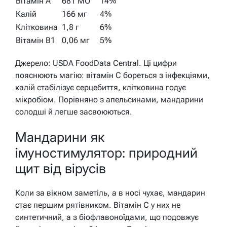
Вітамін А
681 МО
14%
Калій
166 мг
4%
Клітковина
1,8 г
6%
Вітамін B1
0,06 мг
5%
Джерело: USDA FoodData Central. Ці цифри
пояснюють магію: вітамін С бореться з інфекціями,
калій стабілізує серцебиття, клітковина годує
мікробіом. Порівняно з апельсинами, мандарини
солодші й легше засвоюються.
Мандарини як
імуностимулятор: природний
щит від вірусів
Коли за вікном заметіль, а в носі чухає, мандарин
стає першим рятівником. Вітамін С у них не
синтетичний, а з біофлавоноїдами, що подовжує