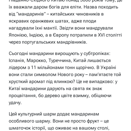
їх вважали даром богів для еліти. Назва походить
від “мандаринів” – китайських чиновників в
яскравих оранжевих шатах, адже плоди
нагадували їхні мантії. Звідти вони мандрували
Японією, Індією, а в Європу потрапили в XVI столітті
через португальських мандрівників.
Сьогодні мандарини вирощують у субтропіках:
Іспанія, Марокко, Туреччина, Китай лишається
лідером з 11 мільйонами тонн щорічно. В Україні
вони стали символом Нового року – пам’ятаєте той
хрусткий аромат під ялинкою? Це не випадково: у
Китаї мандарини дарують на свята як знак
процвітання, бо дерево цвіте взимку, обіцяючи
удачу.
Цей культурний шарм додає мандаринам
особливого шарму. Вони не просто фрукт – це
шматочок історії, що оживає на вашому столі,