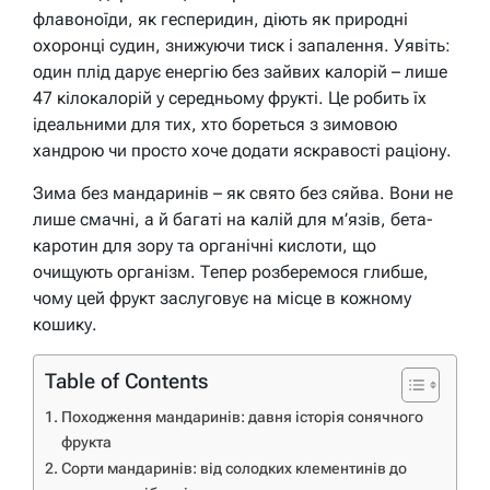
флавоноїди, як гесперидин, діють як природні
охоронці судин, знижуючи тиск і запалення. Уявіть:
один плід дарує енергію без зайвих калорій – лише
47 кілокалорій у середньому фрукті. Це робить їх
ідеальними для тих, хто бореться з зимовою
хандрою чи просто хоче додати яскравості раціону.
Зима без мандаринів – як свято без сяйва. Вони не
лише смачні, а й багаті на калій для м’язів, бета-
каротин для зору та органічні кислоти, що
очищують організм. Тепер розберемося глибше,
чому цей фрукт заслуговує на місце в кожному
кошику.
Table of Contents
Походження мандаринів: давня історія сонячного
фрукта
Сорти мандаринів: від солодких клементинів до