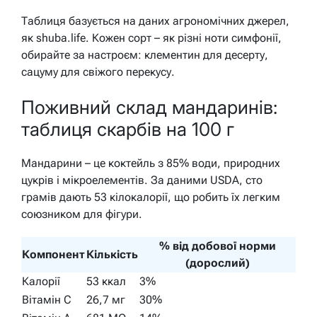
Таблиця базується на даних агрономічних джерел,
як shuba.life. Кожен сорт – як різні ноти симфонії,
обирайте за настроєм: клементин для десерту,
сацуму для свіжого перекусу.
Поживний склад мандаринів:
таблиця скарбів на 100 г
Мандарини – це коктейль з 85% води, природних
цукрів і мікроелементів. За даними USDA, сто
грамів дають 53 кілокалорії, що робить їх легким
союзником для фігури.
% від добової норми
Компонент
Кількість
(дорослий)
Калорії
53 ккал
3%
Вітамін С
26,7 мг
30%