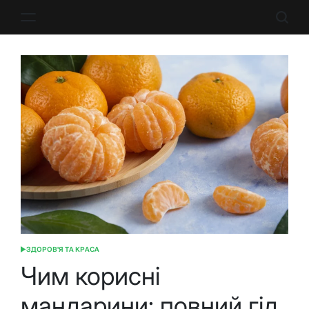
Перейти
до
вмісту
ЗДОРОВ'Я ТА КРАСА
ОПУБЛІКУВАТИ
У
Чим корисні
мандарини: повний гід