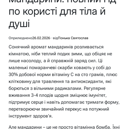
по користі для тіла й
душі
Оприлюднено
26.02.2026
від
Понька Святослав
Сонячний аромат мандаринів розливається
кімнатою, ніби теплий подих зими, що обіцяє не
лише насолоду, а й справжній заряд сил. Ці
маленькі помаранчеві скарби ховають у собі до
30% добової норми вітаміну С на сто грамів, плюс
клітковину для травлення та антиоксиданти, які
борються з вільними радикалами. Регулярне
вживання 3-4 плодів щодня зміцнює імунітет,
підтримує серце і навіть допомагає тримати форму,
перетворюючи звичайний перекус на потужний
інструмент здоров’я.
Але мандарини – це не просто вітамінна бомба. Їхні