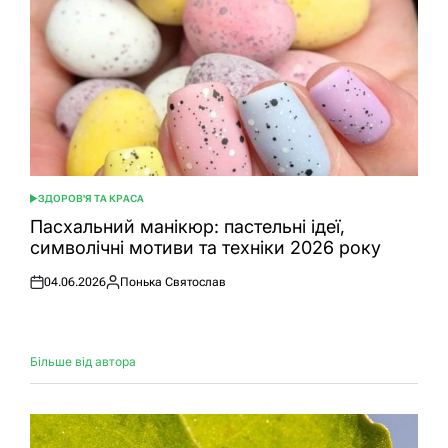
ЗДОРОВ'Я ТА КРАСА
ОПУБЛІКУВАТИ
У
Пасхальний манікюр: пастельні ідеї,
символічні мотиви та техніки 2026 року
04.06.2026
Понька Святослав
Оприлюднено
Опубліковано
Більше від автора