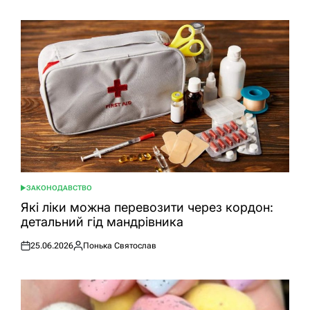
ЗАКОНОДАВСТВО
ОПУБЛІКУВАТИ
У
Які ліки можна перевозити через кордон:
детальний гід мандрівника
25.06.2026
Понька Святослав
Оприлюднено
Опубліковано