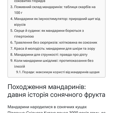
соковитих гібридів
Поживний склад мандаринів: таблиця скарбів на
100 г
Мандарини як імуностимулятор: природний щит від
вірусів
Серце й судини: як мандарини борються з
гіпертонією
Травлення без сюрпризів: клітковина як союзник
Краса й молодість: мандарини для шкіри та зору
Мандарини для стрункості: правда про дієту
Коли мандарини шкідливі: протипоказання без
ілюзій
Поради: максимум користі від мандаринів щодня
Походження мандаринів:
давня історія сонячного фрукта
Мандарини народилися в сонячних кущах
Південно-Східного Китаю понад 3000 років тому, де