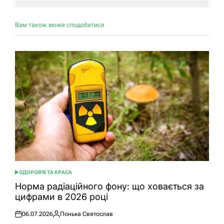
Вам також може сподобатися
ЗДОРОВ'Я ТА КРАСА
ОПУБЛІКУВАТИ
У
Норма радіаційного фону: що ховається за
цифрами в 2026 році
06.07.2026
Понька Святослав
Оприлюднено
Опубліковано