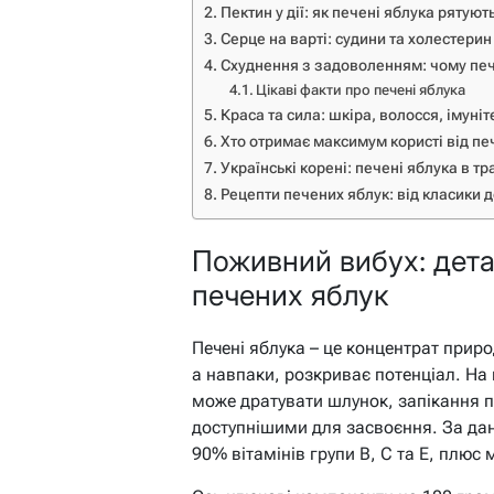
Пектин у дії: як печені яблука рятую
Серце на варті: судини та холестерин
Схуднення з задоволенням: чому пече
Цікаві факти про печені яблука
Краса та сила: шкіра, волосся, імуніт
Хто отримає максимум користі від пе
Українські корені: печені яблука в тр
Рецепти печених яблук: від класики 
Поживний вибух: дета
печених яблук
Печені яблука – це концентрат приро
а навпаки, розкриває потенціал. На в
може дратувати шлунок, запікання п
доступнішими для засвоєння. За да
90% вітамінів групи B, C та E, плюс