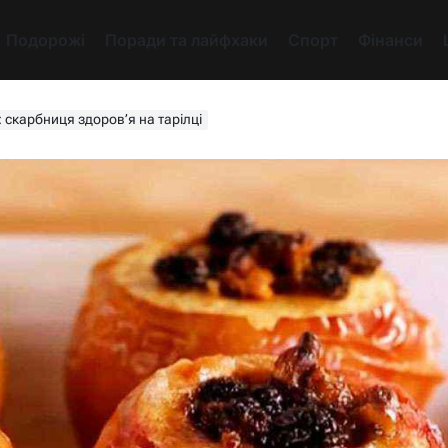
Подорожі
Поради та лайфхаки
Спорт
Фінанси
: скарбниця здоров’я на тарілці