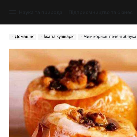
Перейти
до
Наука та природа
Підприємництво та бізнес
Меню
вмісту
Домашня
Їжа та кулінарія
Чим корисні печені яблука