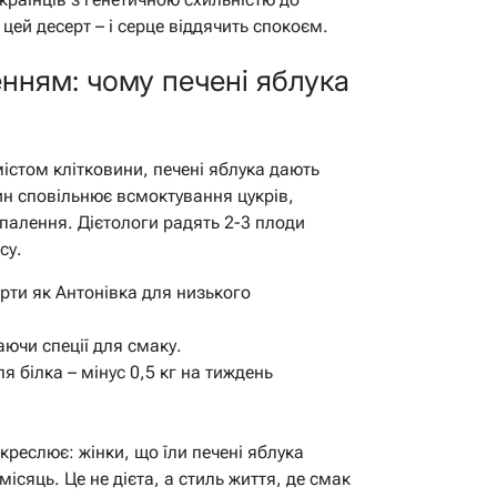
цей десерт – і серце віддячить спокоєм.
нням: чому печені яблука
містом клітковини, печені яблука дають
ин сповільнює всмоктування цукрів,
спалення. Дієтологи радять 2-3 плоди
су.
орти як Антонівка для низького
аючи спеції для смаку.
я білка – мінус 0,5 кг на тиждень
креслює: жінки, що їли печені яблука
місяць. Це не дієта, а стиль життя, де смак