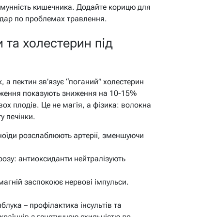
імунність кишечника. Додайте корицю для
удар по проблемах травлення.
и та холестерин під
к, а пектин зв’язує “поганий” холестерин
дження показують зниження на 10-15%
х плодів. Це не магія, а фізика: волокна
у печінки.
ноїди розслаблюють артерії, зменшуючи
розу: антиоксиданти нейтралізують
магній заспокоює нервові імпульси.
яблука – профілактика інсультів та
країнців з генетичною схильністю до