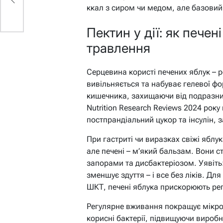
ккал з сиром чи медом, але базовий
Пектин у дії: як печен
травлення
Серцевина користі печених яблук – р
вивільняється та набуває гелевої фо
кишечника, захищаючи від подразни
Nutrition Research Reviews 2024 рок
постпрандіальний цукор та інсулін,
При гастриті чи виразках свіжі яблу
але печені – м’який бальзам. Вони 
запорами та дисбактеріозом. Уявіть:
зменшує здуття – і все без ліків. Дл
ШКТ, печені яблука прискорюють рег
Регулярне вживання покращує мікро
корисні бактерії, підвищуючи вироб