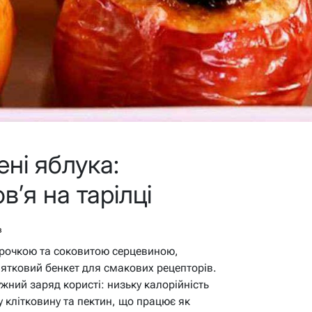
ні яблука:
’я на тарілці
в
кірочкою та соковитою серцевиною,
ятковий бенкет для смакових рецепторів.
ужний заряд користі: низьку калорійність
у клітковину та пектин, що працює як