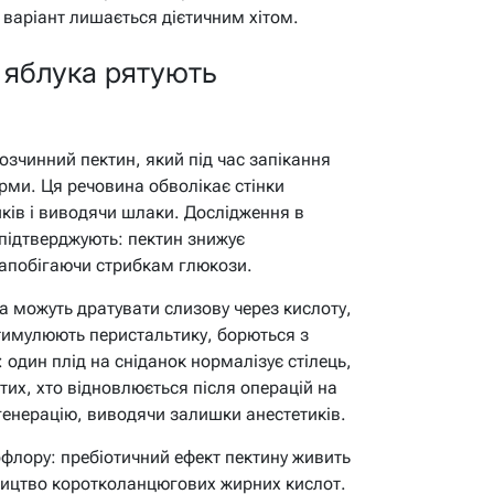
 варіант лишається дієтичним хітом.
і яблука рятують
озчинний пектин, який під час запікання
рми. Ця речовина обволікає стінки
ків і виводячи шлаки. Дослідження в
у підтверджують: пектин знижує
 запобігаючи стрибкам глюкози.
ка можуть дратувати слизову через кислоту,
стимулюють перистальтику, борються з
 один плід на сніданок нормалізує стілець,
я тих, хто відновлюється після операцій на
енерацію, виводячи залишки анестетиків.
флору: пребіотичний ефект пектину живить
ництво коротколанцюгових жирних кислот.