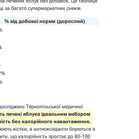
ів печених яблук без добавок. Ця таблиця
і за багато супермаркетних снеків.
% від добової норми (дорослий)
%
%
%
2%
%
а досліджень Тернопільської медичної
ть печені яблука ідеальним вибором
тність без калорійного навантаження.
юють кістки, а антиоксиданти борються з
ти, що калорійність зростає до 80-100