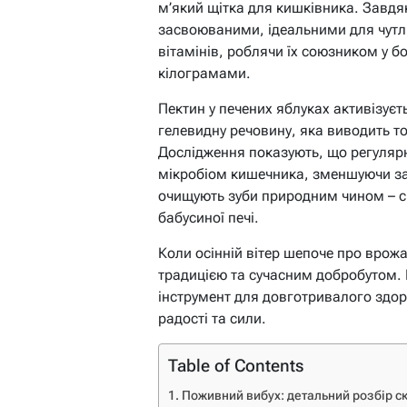
м’який щітка для кишківника. Завдя
засвоюваними, ідеальними для чутли
вітамінів, роблячи їх союзником у б
кілограмами.
Пектин у печених яблуках активізуєт
гелевидну речовину, яка виводить ток
Дослідження показують, що регуляр
мікробіом кишечника, зменшуючи за
очищують зуби природним чином – с
бабусиної печі.
Коли осінній вітер шепоче про врож
традицією та сучасним добробутом. 
інструмент для довготривалого здор
радості та сили.
Table of Contents
Поживний вибух: детальний розбір с