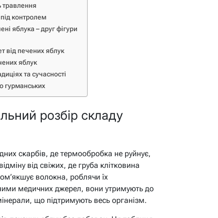
ть травлення
 під контролем
ні яблука – друг фігури
ет від печених яблук
чених яблук
адиціях та сучасності
до гурманських
льний розбір складу
дних скарбів, де термообробка не руйнує,
ідміну від свіжих, де груба клітковина
ом’якшує волокна, роблячи їх
ними медичних джерел, вони утримують до
 мінерали, що підтримують весь організм.