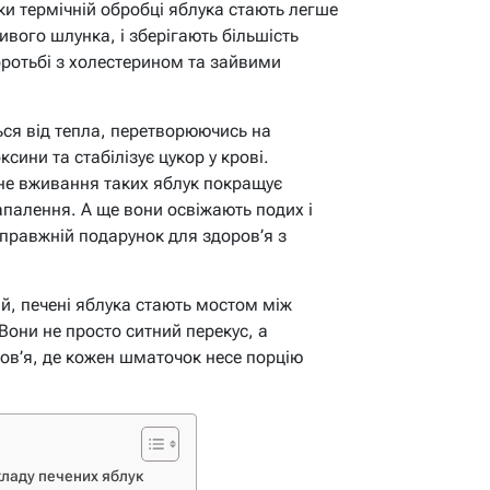
ки термічній обробці яблука стають легше
вого шлунка, і зберігають більшість
оротьбі з холестерином та зайвими
ься від тепла, перетворюючись на
сини та стабілізує цукор у крові.
не вживання таких яблук покращує
палення. А ще вони освіжають подих і
правжній подарунок для здоров’я з
ай, печені яблука стають мостом між
Вони не просто ситний перекус, а
ов’я, де кожен шматочок несе порцію
кладу печених яблук