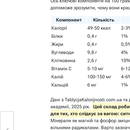
Ось ключові компоненти на 100 грам
допоможе зрозуміти, чому вони кращ
Компонент
Кількість
Калорії
49-50 ккал
2-3
Білки
0,4 г
1%
Жири
0,4 г
0,5
Вуглеводи
9,8 г
4%
Клітковина
2,6 г
10
Вітамін C
5-10 мг
6-1
Калій
100-150 мг
4-6
Кальцій
6 мг
1%
Дані з TablycjaKalorijnosti.com.ua т
академії, 2025 рік.
Цей склад роби
для тих, хто слідкує за вагою: си
Мінерали як магній та фосфор зміцн
вільними радикалами. Варто зазначи