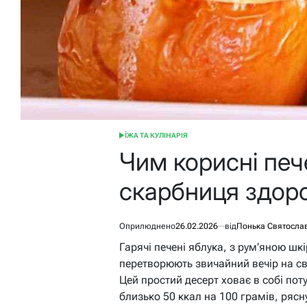
ЇЖА ТА КУЛІНАРІЯ
ОПУБЛІКУВАТИ
У
Чим корисні пече
скарбниця здоров
Оприлюднено
26.02.2026
від
Понька Святосла
Гарячі печені яблука, з рум’яною ш
перетворюють звичайний вечір на св
Цей простий десерт ховає в собі пот
близько 50 ккал на 100 грамів, рясн