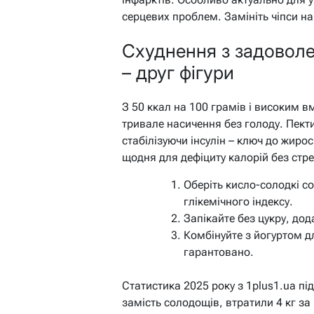
серцевих проблем. Замініть чіпси на 
Схуднення з задоволе
– друг фігури
З 50 ккал на 100 грамів і високим в
тривале насичення без голоду. Пект
стабілізуючи інсулін – ключ до жиро
щодня для дефіциту калорій без стре
Оберіть кисло-солодкі с
глікемічного індексу.
Запікайте без цукру, дод
Комбінуйте з йогуртом дл
гарантовано.
Статистика 2025 року з 1plus1.ua під
замість солодощів, втратили 4 кг за 