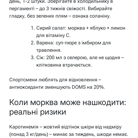
день, 1-2 штуки. Зберігайте в холодильнику в
пергаменті – до 3 тижнів свіжості. Вибирайте
гладку, без зелених плям – ознака соланіну.
Сирий салат: морква + яблуко + лимон
для вітаміну С.
Варена: суп-пюре з імбиром для
травлення.
Сік: 200 мл з селерою, але не щодня –
клітковина втрачається.
Спортсмени люблять для відновлення –
антиоксиданти зменшують DOMS на 20%.
Коли морква може нашкодити:
реальні ризики
Каротинемія – жовтий відтінок шкіри від надміру
(понад 3 кг/день) – минає за тиждень, шкоди немає.