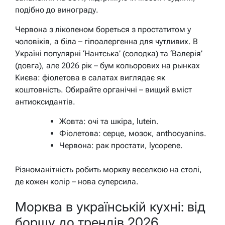
подібно до винограду.
Червона з лікопеном бореться з простатитом у
чоловіків, а біла – гіпоалергенна для чутливих. В
Україні популярні ‘Нантська’ (солодка) та ‘Валерія’
(довга), але 2026 рік – бум кольорових на рынках
Києва: фіолетова в салатах виглядає як
коштовність. Обирайте органічні – вищий вміст
антиоксидантів.
Жовта: очі та шкіра, lutein.
Фіолетова: серце, мозок, anthocyanins.
Червона: рак простати, lycopene.
Різноманітність робить моркву веселкою на столі,
де кожен колір – нова суперсила.
Морква в українській кухні: від
борщу до трендів 2026