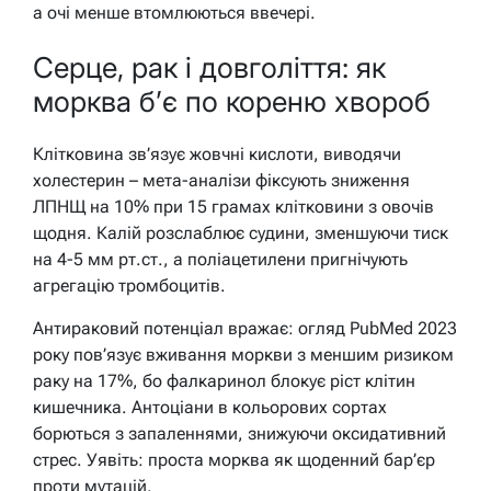
а очі менше втомлюються ввечері.
Серце, рак і довголіття: як
морква б’є по кореню хвороб
Клітковина зв’язує жовчні кислоти, виводячи
холестерин – мета-аналізи фіксують зниження
ЛПНЩ на 10% при 15 грамах клітковини з овочів
щодня. Калій розслаблює судини, зменшуючи тиск
на 4-5 мм рт.ст., а поліацетилени пригнічують
агрегацію тромбоцитів.
Антираковий потенціал вражає: огляд PubMed 2023
року пов’язує вживання моркви з меншим ризиком
раку на 17%, бо фалкаринол блокує ріст клітин
кишечника. Антоціани в кольорових сортах
борються з запаленнями, знижуючи оксидативний
стрес.
Уявіть: проста морква як щоденний бар’єр
проти мутацій.