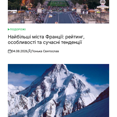
ПОДОРОЖІ
ОПУБЛІКУВАТИ
У
Найбільші міста Франції: рейтинг,
особливості та сучасні тенденції
04.08.2026
Понька Святослав
Оприлюднено
Опубліковано