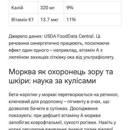
Калій
320 мг
9%
Вітамін К1
13.7 мкг
11%
Джерело даних: USDA FoodData Central. Ці
речовини синергетично працюють, посилюючи
ефект один одного – наприклад, вітамін А з
лютеїном захищає сітківку ока від ультрафіолету.
Морква як охоронець зору та
шкіри: наука за кулісами
Бета-каротин у моркві перетворюється на ретинол,
ключовий для родопсину – пігменту в очах, що
дозволяє бачити в сутінках. Дослідження
показують: при дефіциті вітаміну А морква
запобігає ксерофтальмії, сухості рогівки. Навіть у
нормі регулярне вживання знижує ризик вікової