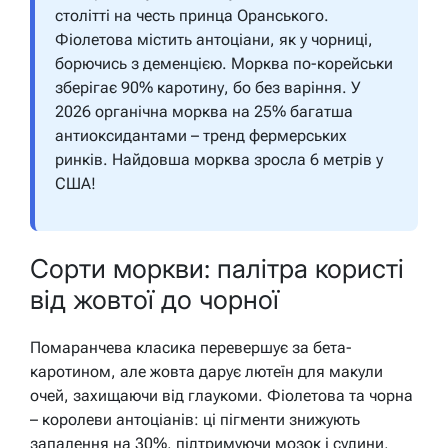
столітті на честь принца Оранського.
Фіолетова містить антоціани, як у чорниці,
борючись з деменцією. Морква по-корейськи
зберігає 90% каротину, бо без варіння. У
2026 органічна морква на 25% багатша
антиоксидантами – тренд фермерських
ринків. Найдовша морква зросла 6 метрів у
США!
Сорти моркви: палітра користі
від жовтої до чорної
Помаранчева класика перевершує за бета-
каротином, але жовта дарує лютеїн для макули
очей, захищаючи від глаукоми. Фіолетова та чорна
– королеви антоціанів: ці пігменти знижують
запалення на 30%, підтримуючи мозок і судини,