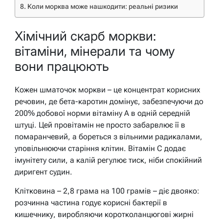
Коли морква може нашкодити: реальні ризики
Хімічний скарб моркви:
вітаміни, мінерали та чому
вони працюють
Кожен шматочок моркви – це концентрат корисних
речовин, де бета-каротин домінує, забезпечуючи до
200% добової норми вітаміну А в одній середній
штуці. Цей провітамін не просто забарвлює її в
помаранчевий, а бореться з вільними радикалами,
уповільнюючи старіння клітин. Вітамін С додає
імунітету сили, а калій регулює тиск, ніби спокійний
диригент судин.
Клітковина – 2,8 грама на 100 грамів – діє двояко:
розчинна частина годує корисні бактерії в
кишечнику, виробляючи коротколанцюгові жирні