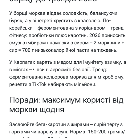
У борщі морква віддає солодкість, балансуючи
буряк, а у вінегреті хрустить з квасолею. По-
корейськи – фероментована з коріандром – тренд
фітнесу: пробіотики плюс каротин. 2026 приносить
смузі з імбиром і намазки з сиром – 2 морквини +
сир = 700 г низькокалорійної пасти на тиждень.
У Карпатах варять з медом для імунітету взимку, а
в містах – чіпси в аеросміті без олії. Тренд:
ферментована кольорова морква для мікробіому,
рецепти з TikTok набирають мільйони.
Поради: максимум користі від
моркви щодня
Засвоюйте бета-каротин з жирами – сирій терту з
горіхами чи варену в супі. Норма: 150-200 грамів/