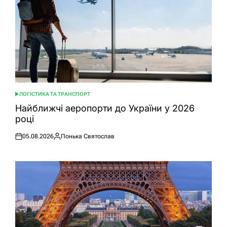
ЛОГІСТИКА ТА ТРАНСПОРТ
ОПУБЛІКУВАТИ
У
Найближчі аеропорти до України у 2026
році
05.08.2026
Понька Святослав
Оприлюднено
Опубліковано