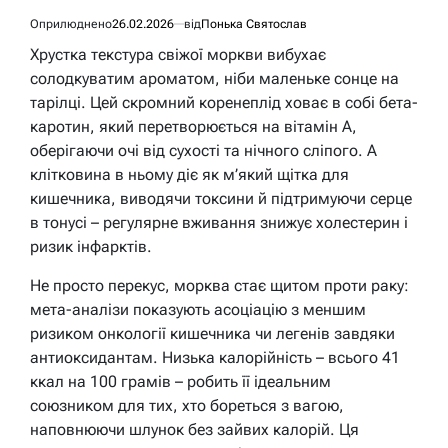
Оприлюднено
26.02.2026
від
Понька Святослав
Хрустка текстура свіжої моркви вибухає
солодкуватим ароматом, ніби маленьке сонце на
тарілці. Цей скромний коренеплід ховає в собі бета-
каротин, який перетворюється на вітамін А,
оберігаючи очі від сухості та нічного сліпого. А
клітковина в ньому діє як м’який щітка для
кишечника, виводячи токсини й підтримуючи серце
в тонусі – регулярне вживання знижує холестерин і
ризик інфарктів.
Не просто перекус, морква стає щитом проти раку:
мета-аналізи показують асоціацію з меншим
ризиком онкології кишечника чи легенів завдяки
антиоксидантам. Низька калорійність – всього 41
ккал на 100 грамів – робить її ідеальним
союзником для тих, хто бореться з вагою,
наповнюючи шлунок без зайвих калорій. Ця