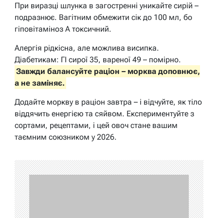
При виразці шлунка в загостренні уникайте сирій –
подразнює. Вагітним обмежити сік до 100 мл, бо
гіповітаміноз А токсичний.
Алергія рідкісна, але можлива висипка.
Діабетикам: ГІ сирої 35, вареної 49 – помірно.
Завжди балансуйте раціон – морква доповнює,
а не заміняє.
Додайте моркву в раціон завтра – і відчуйте, як тіло
віддячить енергією та сяйвом. Експериментуйте з
сортами, рецептами, і цей овоч стане вашим
таємним союзником у 2026.