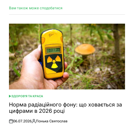
Вам також може сподобатися
ЗДОРОВ'Я ТА КРАСА
ОПУБЛІКУВАТИ
У
Норма радіаційного фону: що ховається за
цифрами в 2026 році
06.07.2026
Понька Святослав
Оприлюднено
Опубліковано