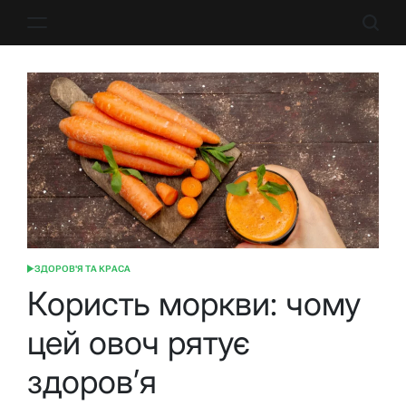
Перейти
до
вмісту
ЗДОРОВ'Я ТА КРАСА
ОПУБЛІКУВАТИ
У
Користь моркви: чому
цей овоч рятує
здоров’я