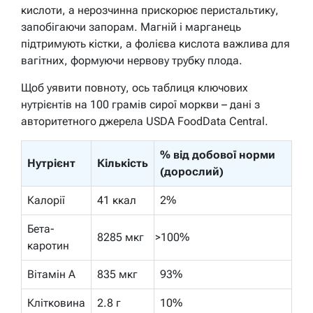
кислоти, а нерозчинна прискорює перистальтику,
запобігаючи запорам. Магній і марганець
підтримують кістки, а фолієва кислота важлива для
вагітних, формуючи нервову трубку плода.
Щоб уявити повноту, ось таблиця ключових
нутрієнтів на 100 грамів сирої моркви – дані з
авторитетного джерела USDA FoodData Central.
% від добової норми
Нутрієнт
Кількість
(дорослий)
Калорії
41 ккал
2%
Бета-
8285 мкг
>100%
каротин
Вітамін А
835 мкг
93%
Клітковина
2.8 г
10%