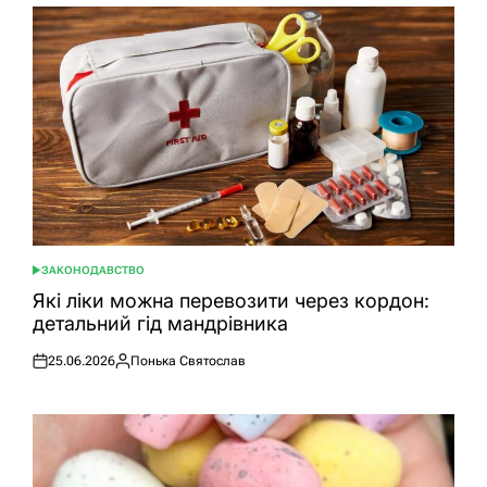
ЗАКОНОДАВСТВО
ОПУБЛІКУВАТИ
У
Які ліки можна перевозити через кордон:
детальний гід мандрівника
25.06.2026
Понька Святослав
Оприлюднено
Опубліковано