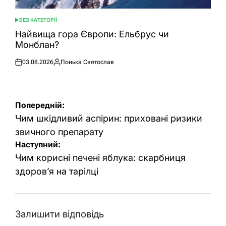
БЕЗ КАТЕГОРІЇ
ОПУБЛІКУВАТИ
У
Найвища гора Європи: Ельбрус чи
Монблан?
03.08.2026
Понька Святослав
Оприлюднено
Опубліковано
Навігація
Попередній:
записів
Чим шкідливий аспірин: приховані ризики
звичного препарату
Наступний:
Чим корисні печені яблука: скарбниця
здоров’я на тарілці
Залишити відповідь