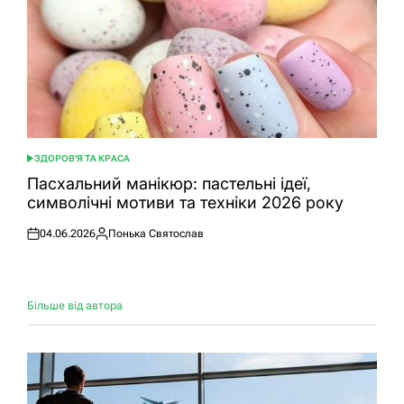
ЗДОРОВ'Я ТА КРАСА
ОПУБЛІКУВАТИ
У
Пасхальний манікюр: пастельні ідеї,
символічні мотиви та техніки 2026 року
04.06.2026
Понька Святослав
Оприлюднено
Опубліковано
Більше від автора