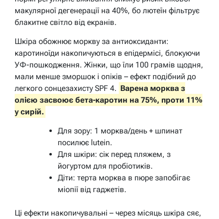
макулярної дегенерації на 40%, бо лютеїн фільтрує
блакитне світло від екранів.
Шкіра обожнює моркву за антиоксиданти:
каротиноїди накопичуються в епідермісі, блокуючи
УФ-пошкодження. Жінки, що їли 100 грамів щодня,
мали менше зморшок і опіків – ефект подібний до
легкого сонцезахисту SPF 4.
Варена морква з
олією засвоює бета-каротин на 75%, проти 11%
у сирій.
Для зору: 1 морква/день + шпинат
посилює lutein.
Для шкіри: сік перед пляжем, з
йогуртом для пробіотиків.
Діти: терта морква в пюре запобігає
міопії від гаджетів.
Ці ефекти накопичувальні – через місяць шкіра сяє,