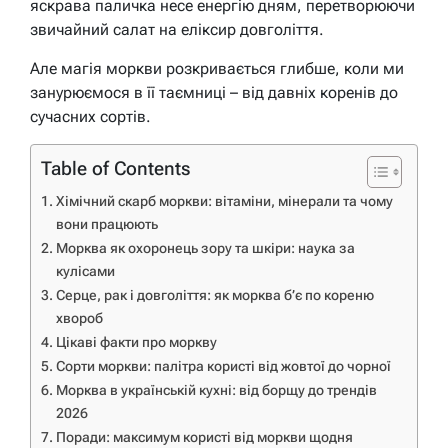
яскрава паличка несе енергію дням, перетворюючи
звичайний салат на еліксир довголіття.
Але магія моркви розкривається глибше, коли ми
занурюємося в її таємниці – від давніх коренів до
сучасних сортів.
Table of Contents
Хімічний скарб моркви: вітаміни, мінерали та чому
вони працюють
Морква як охоронець зору та шкіри: наука за
кулісами
Серце, рак і довголіття: як морква б’є по кореню
хвороб
Цікаві факти про моркву
Сорти моркви: палітра користі від жовтої до чорної
Морква в українській кухні: від борщу до трендів
2026
Поради: максимум користі від моркви щодня