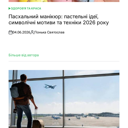
ЗДОРОВ'Я ТА КРАСА
ОПУБЛІКУВАТИ
У
Пасхальний манікюр: пастельні ідеї,
символічні мотиви та техніки 2026 року
04.06.2026
Понька Святослав
Оприлюднено
Опубліковано
Більше від автора