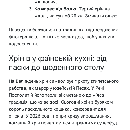
мл щодня.
Компрес від болю:
Тертий хрін на
марлі, на суглоб 20 хв. Змивати олією.
Ці рецепти базуються на традиціях, підтверджених
фітотерапією. Почніть з малих доз, щоб уникнути
подразнення.
Хрін в українській кухні: від
паски до щоденного столу
На Великдень хрін символізує гіркоту єгипетського
рабства, як марор у юдейській Песах. У Речі
Посполитій його тёрли зі сметаною до м’яса –
традиція, що живе досі. Сьогодні хрін з буряком –
король пасхального кошика, консервант для
огірків. У 2026 році, попри кризу вирощування,
домашній хрін повертається в тренди як суперфуд.