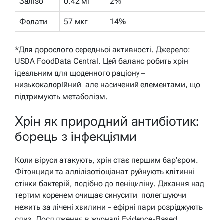
Залізо
0.42 мг
2%
Фолати
57 мкг
14%
*Для дорослого середньої активності. Джерело:
USDA FoodData Central. Цей баланс робить хрін
ідеальним для щоденного раціону –
низькокалорійний, але насичений елементами, що
підтримують метаболізм.
Хрін як природний антибіотик:
борець з інфекціями
Коли віруси атакують, хрін стає першим бар’єром.
Фітонциди та аллілізотіоціанат руйнують клітинні
стінки бактерій, подібно до пеніциліну. Дихання над
тертим коренем очищає синусити, полегшуючи
нежить за лічені хвилини – ефірні пари розріджують
слиз. Дослідження в журналі Evidence-Based