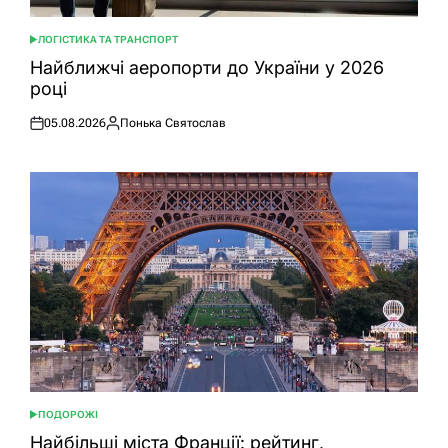
ЛОГІСТИКА ТА ТРАНСПОРТ
ОПУБЛІКУВАТИ
У
Найближчі аеропорти до України у 2026
році
05.08.2026
Понька Святослав
Оприлюднено
Опубліковано
ПОДОРОЖІ
ОПУБЛІКУВАТИ
У
Найбільші міста Франції: рейтинг,