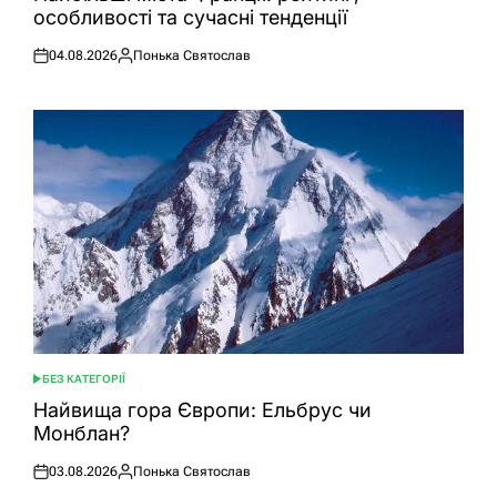
особливості та сучасні тенденції
04.08.2026
Понька Святослав
Оприлюднено
Опубліковано
БЕЗ КАТЕГОРІЇ
ОПУБЛІКУВАТИ
У
Найвища гора Європи: Ельбрус чи
Монблан?
03.08.2026
Понька Святослав
Оприлюднено
Опубліковано