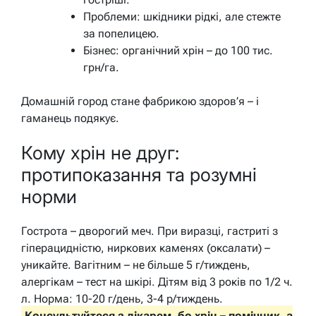
Проблеми: шкідники рідкі, але стежте
за попелицею.
Бізнес: органічний хрін – до 100 тис.
грн/га.
Домашній город стане фабрикою здоров’я – і
гаманець подякує.
Кому хрін не друг:
протипоказання та розумні
норми
Гострота – дворогий меч. При виразці, гастриті з
гіперацидністю, ниркових каменях (оксалати) –
уникайте. Вагітним – не більше 5 г/тиждень,
алергікам – тест на шкірі. Дітям від 3 років по 1/2 ч.
л. Норма: 10-20 г/день, 3-4 р/тиждень.
Консультуйтеся з лікарем, бо хрін – помічник, а