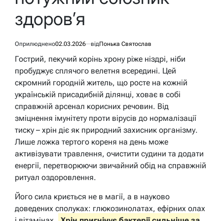
здоров’я
Оприлюднено
02.03.2026
від
Понька Святослав
Гострий, пекучий корінь хрону ріже ніздрі, ніби
пробуджує сплячого велетня всередині. Цей
скромний городній житель, що росте на кожній
українській присадибній ділянці, ховає в собі
справжній арсенал корисних речовин. Від
зміцнення імунітету проти вірусів до нормалізації
тиску – хрін діє як природний захисник організму.
Лише ложка тертого кореня на день може
активізувати травлення, очистити судини та додати
енергії, перетворюючи звичайний обід на справжній
ритуал оздоровлення.
Його сила криється не в магії, а в науково
доведених сполуках: глюкозинолатах, ефірних олах
і вітамінах.
Хрін пригнічує бактерії сильніше за