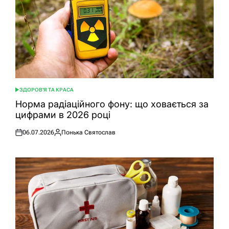
ЗДОРОВ'Я ТА КРАСА
ОПУБЛІКУВАТИ
У
Норма радіаційного фону: що ховається за
цифрами в 2026 році
06.07.2026
Понька Святослав
Оприлюднено
Опубліковано