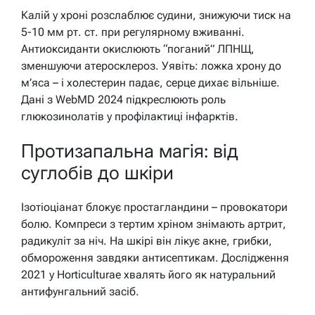
Калій у хроні розслаблює судини, знижуючи тиск на
5-10 мм рт. ст. при регулярному вживанні.
Антиоксиданти окислюють “поганий” ЛПНЩ,
зменшуючи атеросклероз. Уявіть: ложка хрону до
м’яса – і холестерин падає, серце дихає вільніше.
Дані з WebMD 2024 підкреслюють роль
глюкозинолатів у профілактиці інфарктів.
Протизапальна магія: від
суглобів до шкіри
Ізотіоціанат блокує простагландини – провокатори
болю. Компреси з тертим хріном знімають артрит,
радикуліт за ніч. На шкірі він лікує акне, грибки,
обмороження завдяки антисептикам. Дослідження
2021 у Horticulturae хвалять його як натуральний
антифунгальний засіб.