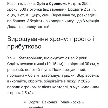
Рецепт класики:
Хрін з буряком.
Натріть 250 г
хрону, 500 г буряка (відварений). Додайте 2 ст. л.
оцту, 1 ст. л. цукру, сіль. Перемішайте, розкладіть
по банках. Зберігати в холодильнику – до 3 місяців.
Додає шашлику вогню!
Вирощування хрону: просто і
прибутково
Хрін – багаторічник, що окупується за 2 роки.
Садіть весною живці (10-15 см) на відстані 30 см, у
родючий, вологий ґрунт. Полив регулярний,
прополка – бо він “завойовує” грядки. Збір восени:
викопайте, обріжте, зберігайте в піску. У 2026
поради агрономів: після картоплі, з мульчуванням
– врожай 5 т/га.
Сорти: ‘Байонез’, ‘Малиноска’ –
гостріші.