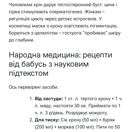
Чоловікам хрін дарує тестостеронний буст: цинк і
сірка стимулюють сперматогенез. Жінкам –
регуляція циклу через детокс естрогенів. У
косметиці маски з хрону освітлюють пігментацію,
борються з целюлітом – гострота “пробиває” шкіру
до глибини.
Народна медицина: рецепти
від бабусь з науковим
підтекстом
Ось перевірені засоби:
Від застуди:
1 ст. л. тертого хрону + 1 ч.
л. меду, настояти 30 хв. Приймати по 1
ч. л. 3 р/день. Розріджує мокроту.
Для тиску:
Сік хрону (50 мл) + буряк
(200 мл) + морква (100 мл). Пити по 50