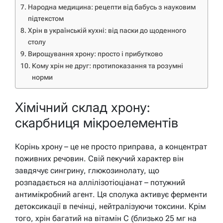
Народна медицина: рецепти від бабусь з науковим
підтекстом
Хрін в українській кухні: від паски до щоденного
столу
Вирощування хрону: просто і прибутково
Кому хрін не друг: протипоказання та розумні
норми
Хімічний склад хрону:
скарбниця мікроелементів
Корінь хрону – це не просто приправа, а концентрат
поживних речовин. Свій пекучий характер він
завдячує сингрину, глюкозинолату, що
розпадається на аллілізотіоціанат – потужний
антимікробний агент. Ця сполука активує ферменти
детоксикації в печінці, нейтралізуючи токсини. Крім
того, хрін багатий на вітамін С (близько 25 мг на