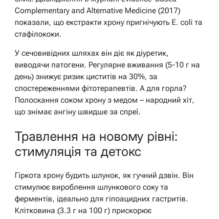
Complementary and Alternative Medicine (2017)
показали, що екстракти хрону пригнічують E. coli та
стафілококи.
У сечовивідних шляхах він діє як діуретик,
виводячи патогени. Регулярне вживання (5-10 г на
день) знижує ризик циститів на 30%, за
спостереженнями фітотерапевтів. А для горла?
Полоскання соком хрону з медом – народний хіт,
що знімає ангіну швидше за спреї.
Травлення на новому рівні:
стимуляція та детокс
Гіркота хрону будить шлунок, як гучний дзвін. Він
стимулює вироблення шлункового соку та
ферментів, ідеально для гіпоацидних гастритів.
Клітковина (3.3 г на 100 г) прискорює