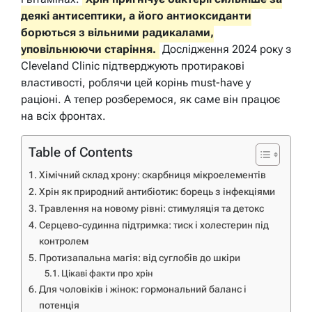
деякі антисептики, а його антиоксиданти
борються з вільними радикалами,
уповільнюючи старіння.
Дослідження 2024 року з
Cleveland Clinic підтверджують протиракові
властивості, роблячи цей корінь must-have у
раціоні. А тепер розберемося, як саме він працює
на всіх фронтах.
Table of Contents
Хімічний склад хрону: скарбниця мікроелементів
Хрін як природний антибіотик: борець з інфекціями
Травлення на новому рівні: стимуляція та детокс
Серцево-судинна підтримка: тиск і холестерин під
контролем
Протизапальна магія: від суглобів до шкіри
Цікаві факти про хрін
Для чоловіків і жінок: гормональний баланс і
потенція