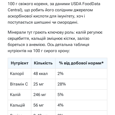
100 г свіжого кореня, за даними USDA FoodData
Central), що робить його солідним джерелом
аскорбінової кислоти для імунітету, хоч і
поступається шипшині чи смородині.
Мінерали тут грають ключову роль: калій регулює
серцебиття, кальцій зміцнює кістки, залізо
бореться з анемією. Ось детальна таблиця
нутрієнтів на 100 г сирого хрону:
Нутрієнт
Кількість
% від добової норми*
Калорії
48 ккал
2%
Вітамін С
25 мг
28%
Калій
246 мг
5%
Кальцій
56 мг
4%