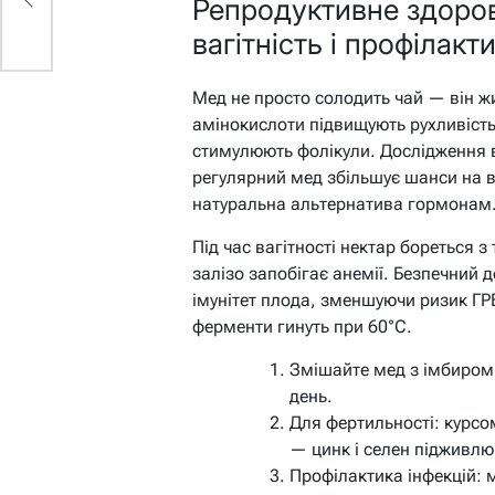
Репродуктивне здоров
вагітність і профілакт
Мед не просто солодить чай — він ж
амінокислоти підвищують рухливість 
стимулюють фолікули. Дослідження в
регулярний мед збільшує шанси на ва
натуральна альтернатива гормонам
Під час вагітності нектар бореться з
залізо запобігає анемії. Безпечний до
імунітет плода, зменшуючи ризик ГР
ферменти гинуть при 60°C.
Змішайте мед з імбиром д
день.
Для фертильності: курсом
— цинк і селен підживлю
Профілактика інфекцій: 