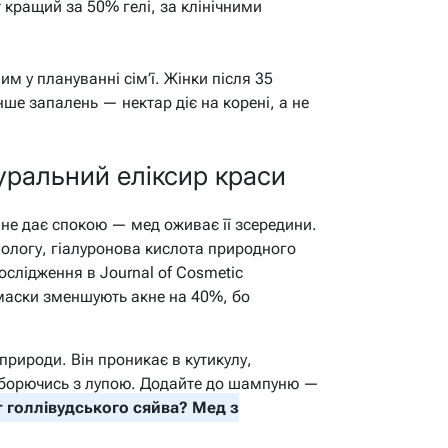
 кращий за 50% гелі, за клінічними
м у плануванні сім’ї. Жінки після 35
ше запалень — нектар діє на корені, а не
уральний еліксир краси
 не дає спокою — мед оживає її зсередини.
вологу, гіалуронова кислота природного
слідження в Journal of Cosmetic
 маски зменшують акне на 40%, бо
природи. Він проникає в кутикулу,
, борючись з лупою. Додайте до шампуню —
 голлівудського сяйва? Мед з