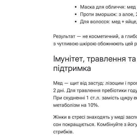
Маска для обличчя: мед +
Проти зморшок: з алое, 
Для волосся: мед + яйце,
Результат — не косметичний, а глиб
з чутливою шкірою обожнюють цей ри
Імунітет, травлення т
підтримка
Мед — щит від застуд: лізоцим і про
2 дні. Для травлення пребіотики год
При схудненні 1 ст.л. замість цукр
метаболізм на 10%.
Жінки в стресі знаходять у меді за
сон покращується. Комбінуйте з йогу
стрибків.