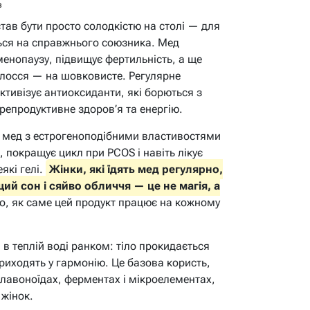
в
тав бути просто солодкістю на столі — для
ться на справжнього союзника. Мед
енопаузу, підвищує фертильність, а ще
олосся — на шовковисте. Регулярне
тивізує антиоксиданти, які борються з
епродуктивне здоров’я та енергію.
: мед з естрогеноподібними властивостями
, покращує цикл при PCOS і навіть лікує
які гелі.
Жінки, які їдять мед регулярно,
ий сон і сяйво обличчя — це не магія, а
о, як саме цей продукт працює на кожному
 в теплій воді ранком: тіло прокидається
приходять у гармонію. Це базова користь,
лавоноїдах, ферментах і мікроелементах,
 жінок.