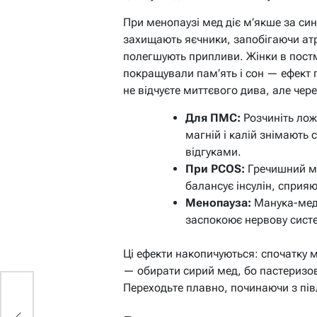
При менопаузі мед діє м’якше за си
захищають яєчники, запобігаючи атр
полегшують припливи. Жінки в постм
покращували пам’ять і сон — ефект п
не відчуєте миттєвого дива, але чере
Для ПМС:
Розчиніть лож
магній і калій знімають
відгуками.
При PCOS:
Гречишний ме
балансує інсулін, сприяю
Менопауза:
Манука-мед
заспокоює нервову систе
Ці ефекти накопичуються: спочатку 
— обирати сирий мед, бо пастеризо
Переходьте плавно, починаючи з пів