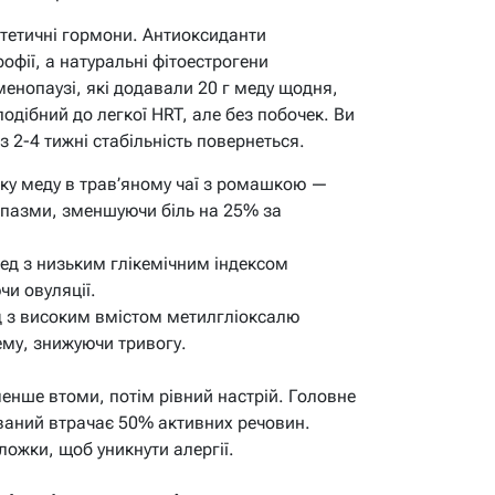
нтетичні гормони. Антиоксиданти
офії, а натуральні фітоестрогени
енопаузі, які додавали 20 г меду щодня,
одібний до легкої HRT, але без побочек.
Ви
з 2-4 тижні стабільність повернеться.
ку меду в трав’яному чаї з ромашкою —
 спазми, зменшуючи біль на 25% за
д з низьким глікемічним індексом
чи овуляції.
 з високим вмістом метилгліоксалю
му, знижуючи тривогу.
менше втоми, потім рівний настрій. Головне
ваний втрачає 50% активних речовин.
ложки, щоб уникнути алергії.