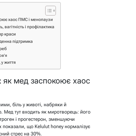
оює хаос ПМС і менопаузи
, вагітність і профілактика
ир краси
кденна підтримка
треб
ов’я
 у життя
 як мед заспокоює хаос
ми, біль у животі, набряки й
ю. Мед тут входить як миротворець: його
строген і прогестерон, зменшуючи
 показали, що Kelulut honey нормалізує
сний стрес на 30%.