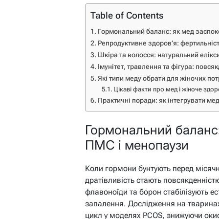
Table of Contents
Гормональний баланс: як мед заспок
Репродуктивне здоров’я: фертильність
Шкіра та волосся: натуральний елікс
Імунітет, травлення та фігура: повся
Які типи меду обрати для жіночих по
Цікаві факти про мед і жіноче здор
Практичні поради: як інтегрувати мед
Гормональний баланс:
ПМС і менопаузи
Коли гормони бунтують перед місячни
дратівливість стають повсякденніст
флавоноїди та борон стабілізують е
запалення. Дослідження на тваринах
цикл у моделях PCOS, знижуючи оки