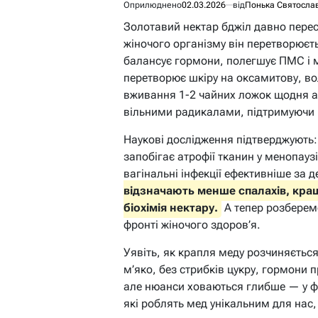
Оприлюднено
02.03.2026
від
Понька Святосла
Золотавий нектар бджіл давно перес
жіночого організму він перетворює
балансує гормони, полегшує ПМС і м
перетворює шкіру на оксамитову, в
вживання 1-2 чайних ложок щодня ак
вільними радикалами, підтримуючи р
Наукові дослідження підтверджують
запобігає атрофії тканин у менопаузі
вагінальні інфекції ефективніше за де
відзначають менше спалахів, кращ
біохімія нектару.
А тепер розберем
фронті жіночого здоров’я.
Уявіть, як крапля меду розчиняється
м’яко, без стрибків цукру, гормони 
але нюанси ховаються глибше — у ф
які роблять мед унікальним для нас,