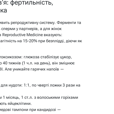
’я: фертильність,
ика
ивить репродуктивну систему. Ферменти та
сперми у партнерів, а для жінок
 Reproductive Medicine вказують:
гітність на 15-20% при безплідді, діючи як
.
 токсикозом: глюкоза стабілізує цукор,
 40 тижнів (1 ч.л. на день), він зміцнює
ВІ. Але уникайте гарячих напоїв —
ля нудоти: 1:1, по чверті ложки 3 рази на
 1 місяць, 1 ст.л. з волоськими горіхами
ють яйцеклітини.
медові тампони при кандидозі —