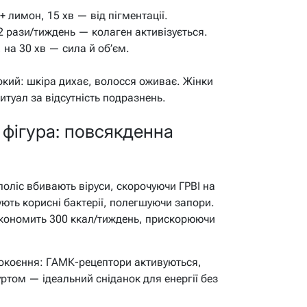
 лимон, 15 хв — від пігментації.
2 рази/тиждень — колаген активізується.
 на 30 хв — сила й об’єм.
окий: шкіра дихає, волосся оживає. Жінки
туал за відсутність подразнень.
а фігура: повсякденна
поліс вбивають віруси, скорочуючи ГРВІ на
ують корисні бактерії, полегшуючи запори.
у економить 300 ккал/тиждень, прискорюючи
спокоєння: ГАМК-рецептори активуються,
ртом — ідеальний сніданок для енергії без