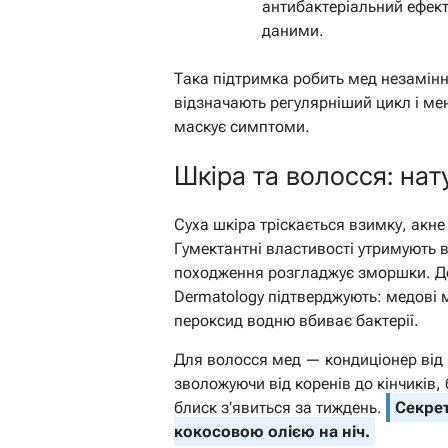
антибактеріальний ефект
даними.
Така підтримка робить мед незамінни
відзначають регулярніший цикл і мен
маскує симптоми.
Шкіра та волосся: нат
Суха шкіра тріскається взимку, акне
Гумектантні властивості утримують 
походження розгладжує зморшки. До
Dermatology підтверджують: медові
пероксид водню вбиває бактерії.
Для волосся мед — кондиціонер від 
зволожуючи від коренів до кінчиків
блиск з’явиться за тиждень.
Секрет
кокосовою олією на ніч.