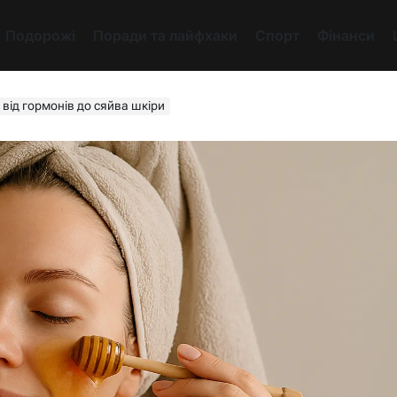
Подорожі
Поради та лайфхаки
Спорт
Фінанси
 від гормонів до сяйва шкіри