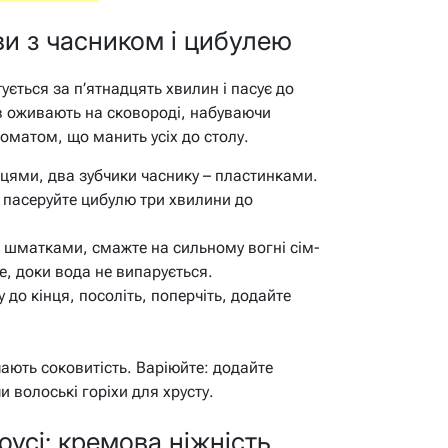
ви з часником і цибулею
отується за п’ятнадцять хвилин і пасує до
ив оживають на сковороді, набуваючи
оматом, що манить усіх до столу.
ьцями, два зубчики часнику – пластинками.
ї, пасеруйте цибулю три хвилини до
 шматками, смажте на сильному вогні сім-
е, доки вода не випарується.
 до кінця, посоліть, поперчіть, додайте
ають соковитість. Варіюйте: додайте
и волоські горіхи для хрусту.
усі: кремова ніжність