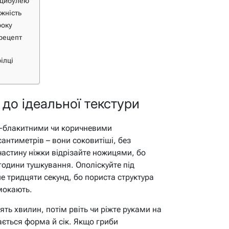
і цибулею
іжність
року
рецепт
в
ілці
 до ідеальної текстури
ро-блакитними чи коричневими
нтиметрів – вони соковитіші, без
астину ніжки відрізайте ножицями, бо
години тушкування. Ополіскуйте під
 тридцяти секунд, бо пориста структура
змокають.
ть хвилин, потім рвіть чи ріжте руками на
ається форма й сік. Якщо гриби