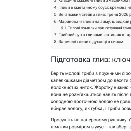
Класичні смажені гливи з часником 
Гливи в сметанному соусі: кремова н
Веганський стейк з глив: тренд 2026 
Мариновані гливи на зиму: швидкий 
Типові помилки при готуванні гли
Грибний суп з гливами: затишок в тар
Запечені гливи в духовці з сиром
Підготовка глив: ключ
Беріть молоді гриби з пружними сі
капелюшками діаметром до десяти са
волокнистих ниток. Жорстку нижню ч
вона не розм’якшиться навіть після 
холодною проточною водою не довше
вбирає вологу, як губка, і гриби ро
Просушіть на паперовому рушнику п’я
шматки розміром з укус – так зберіг