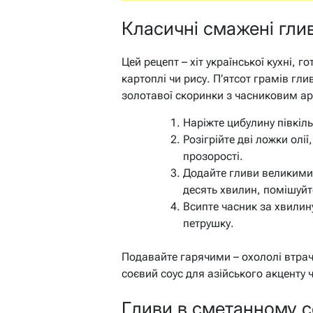
Класичні смажені гли
Цей рецепт – хіт української кухні, г
картоплі чи рису. П’ятсот грамів гл
золотавої скоринки з часниковим ар
Наріжте цибулину півкіл
Розігрійте дві ложки олі
прозорості.
Додайте гливи великими
десять хвилин, помішуйт
Всипте часник за хвилину
петрушку.
Подавайте гарячими – охололі втрач
соєвий соус для азійського акценту ч
Гливи в сметанному со