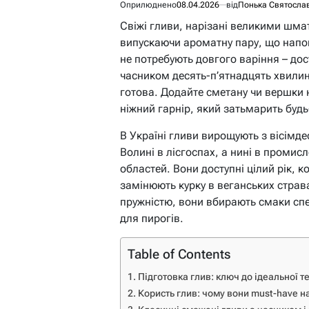
Оприлюднено
08.04.2026
від
Понька Святосла
Свіжі гливи, нарізані великими шма
випускаючи ароматну пару, що напов
не потребують довгого варіння – дос
часником десять-п’ятнадцять хвилин,
готова. Додайте сметану чи вершки 
ніжний гарнір, який затьмарить будь
В Україні гливи вирощують з вісімде
Волині в лісгоспах, а нині в промис
областей. Вони доступні цілий рік, 
замінюють курку в веганських страва
пружністю, вони вбирають смаки спе
для пирогів.
Table of Contents
Підготовка глив: ключ до ідеальної т
Користь глив: чому вони must-have на