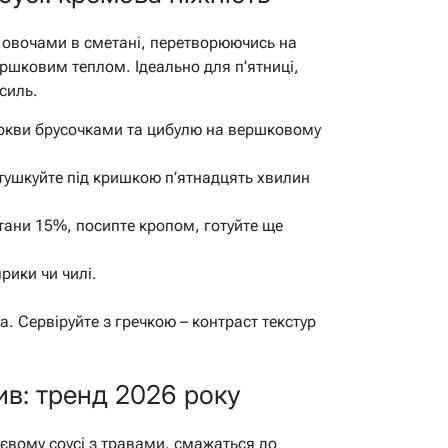
 овочами в сметані, перетворюючись на
ершковим теплом. Ідеально для п’ятниці,
силь.
ркви брусочками та цибулю на вершковому
 тушкуйте під кришкою п’ятнадцять хвилин
етани 15%, посипте кропом, готуйте ще
рики чи чилі.
. Сервіруйте з гречкою – контраст текстур
ив: тренд 2026 року
євому соусі з травами, смажаться до