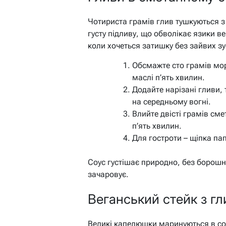
Чотириста грамів глив тушкуються з
густу підливу, що обволікає язики в
коли хочеться затишку без зайвих зу
Обсмажте сто грамів мо
маслі п’ять хвилин.
Додайте нарізані гливи,
на середньому вогні.
Влийте двісті грамів см
п’ять хвилин.
Для гостроти – щіпка пап
Соус густішає природно, без борошна
зачаровує.
Веганський стейк з гл
Великі капелюшки маринуються в со