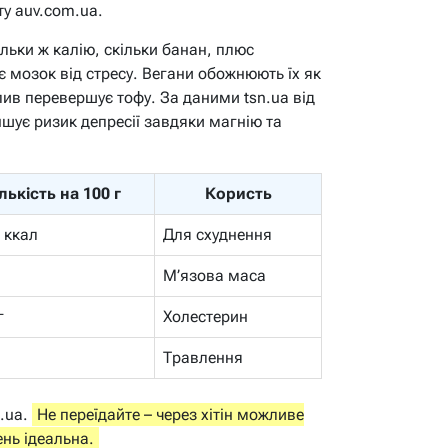
у auv.com.ua.
ільки ж калію, скільки банан, плюс
є мозок від стресу. Вегани обожнюють їх як
глив перевершує тофу. За даними tsn.ua від
шує ризик депресії завдяки магнію та
лькість на 100 г
Користь
 ккал
Для схуднення
М’язова маса
г
Холестерин
Травлення
.ua.
Не переїдайте – через хітін можливе
ень ідеальна.