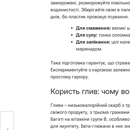
заморожені, розморожуйте повільно
водянистості. Зберігайте свіжі в па
днів, бо пластик провокує псування.
Для смаження:
великі ш
Для супу:
тонка соломка
Для запікання:
цілі кап
маринадом.
Така підготовка гарантує, що страва
Експериментуйте з нарізкою залежно 
простому гарніру.
Користь глив: чому во
Гливи – низькокалорійний скарб з т
свіжого продукту, з трьома грамами 
Багаті на вітаміни групи B, особливо
для імунітету. Бета-глюкани в них зн