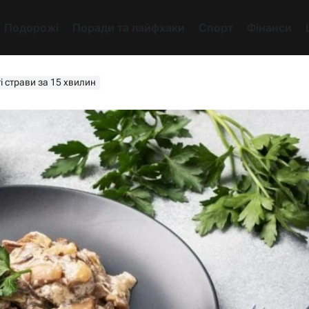
Подорожі
Поради та лайфхаки
Спорт
Фінанси
і страви за 15 хвилин