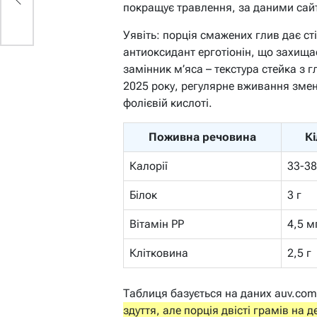
покращує травлення, за даними сайт
Уявіть: порція смажених глив дає ст
антиоксидант ерготіонін, що захища
замінник м’яса – текстура стейка з 
2025 року, регулярне вживання змен
фолієвій кислоті.
Поживна речовина
Кі
Калорії
33-38
Білок
3 г
Вітамін PP
4,5 м
Клітковина
2,5 г
Таблиця базується на даних auv.com
здуття, але порція двісті грамів на д