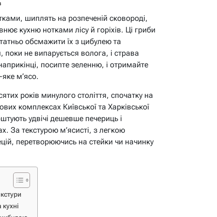
в
тками, шиплять на розпеченій сковороді,
нює кухню нотками лісу й горіхів. Ці гриби
татньо обсмажити їх з цибулею та
 поки не випарується волога, і страва
наприкінці, посипте зеленню, і отримайте
-яке м’ясо.
сятих років минулого століття, спочатку на
лових комплексах Київської та Харківської
коштують удвічі дешевше печериць і
х. За текстурою м’ясисті, з легкою
цій, перетворюючись на стейки чи начинку
екстури
 кухні