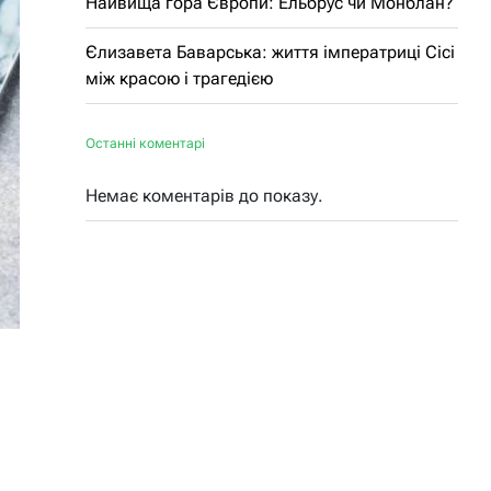
Найвища гора Європи: Ельбрус чи Монблан?
Єлизавета Баварська: життя імператриці Сісі
між красою і трагедією
Останні коментарі
Немає коментарів до показу.