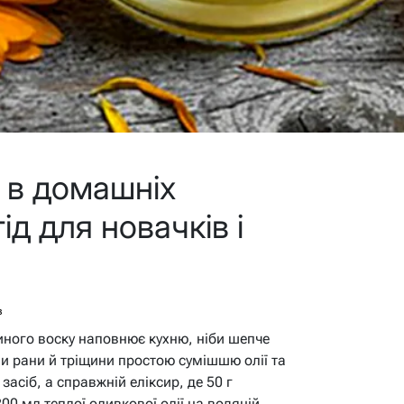
 в домашніх
ід для новачків і
в
ного воску наповнює кухню, ніби шепче
али рани й тріщини простою сумішшю олії та
асіб, а справжній еліксир, де 50 г
00 мл теплої оливкової олії на водяній