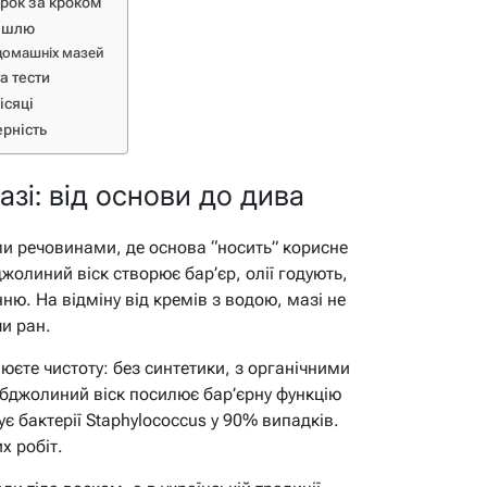
крок за кроком
кашлю
 домашніх мазей
а тести
ісяці
рність
зі: від основи до дива
и речовинами, де основа “носить” корисне
жолиний віск створює бар’єр, олії годують,
ню. На відміну від кремів з водою, мазі не
чи ран.
юєте чистоту: без синтетики, з органічними
бджолиний віск посилює бар’єрну функцію
є бактерії Staphylococcus у 90% випадків.
х робіт.