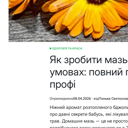
ЗДОРОВ'Я ТА КРАСА
ОПУБЛІКУВАТИ
У
Як зробити мазь
умовах: повний г
профі
Оприлюднено
08.04.2026
від
Понька Святосла
Ніжний аромат розтопленого бджоли
про давні секрети бабусь, які лікув
трав. Домашня мазь — це не просто з
подрібненого воску розчиняється в 2