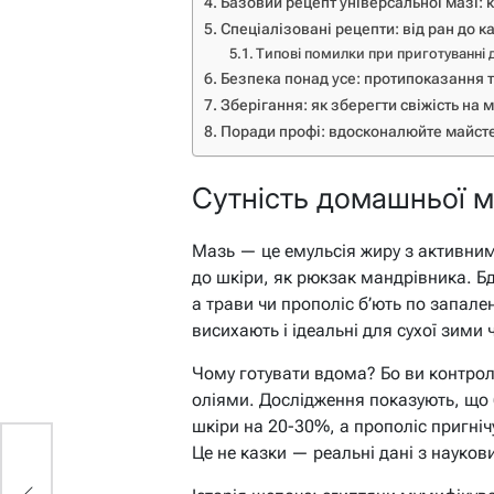
Базовий рецепт універсальної мазі: 
Спеціалізовані рецепти: від ран до 
Типові помилки при приготуванні
Безпека понад усе: протипоказання т
Зберігання: як зберегти свіжість на м
Поради профі: вдосконалюйте майсте
Сутність домашньої ма
Мазь — це емульсія жиру з активним
до шкіри, як рюкзак мандрівника. Бд
а трави чи прополіс б’ють по запален
висихають і ідеальні для сухої зими 
Чому готувати вдома? Бо ви контрол
оліями. Дослідження показують, що 
шкіри на 20-30%, а прополіс пригнічу
Це не казки — реальні дані з наукови
: