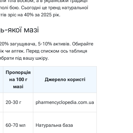
и тіла воском, а в українській традиції
 полі бою. Сьогодні це тренд натуральної
ів зріс на 40% за 2025 рік.
ь-якої мазі
20% загущувача, 5-10% активів. Обирайте
сік чи аптек. Перед списком ось таблиця
брати під вашу шкіру.
Пропорція
на 100 г
Джерело користі
мазі
20-30 г
pharmencyclopedia.com.ua
60-70 мл
Натуральна база