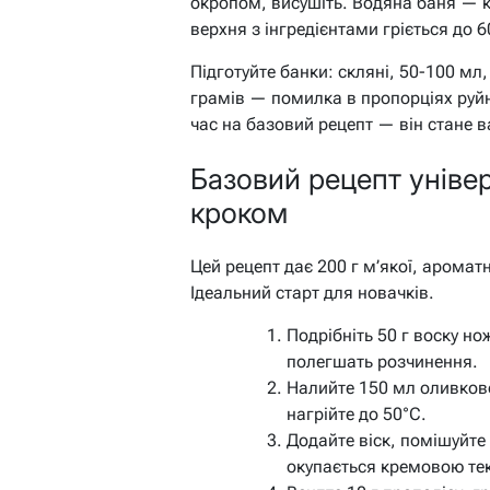
окропом, висушіть. Водяна баня — к
верхня з інгредієнтами гріється до 6
Підготуйте банки: скляні, 50-100 мл,
грамів — помилка в пропорціях руйн
час на базовий рецепт — він стане
Базовий рецепт універ
кроком
Цей рецепт дає 200 г м’якої, аромат
Ідеальний старт для новачків.
Подрібніть 50 г воску н
полегшать розчинення.
Налийте 150 мл оливкової
нагрійте до 50°C.
Додайте віск, помішуйте
окупається кремовою те