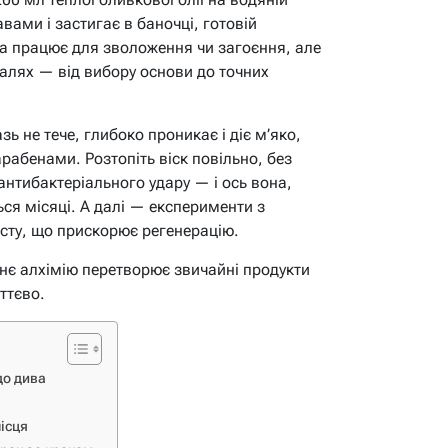
вами і застигає в баночці, готовій
а працює для зволоження чи загоєння, але
алях — від вибору основи до точних
 не тече, глибоко проникає і діє м’яко,
арабенами. Розтопіть віск повільно, без
 антибактеріального удару — і ось вона,
ся місяці. А далі — експерименти з
сту, що прискорює регенерацію.
нє алхімію перетворює звичайні продукти
иттєво.
до дива
місця