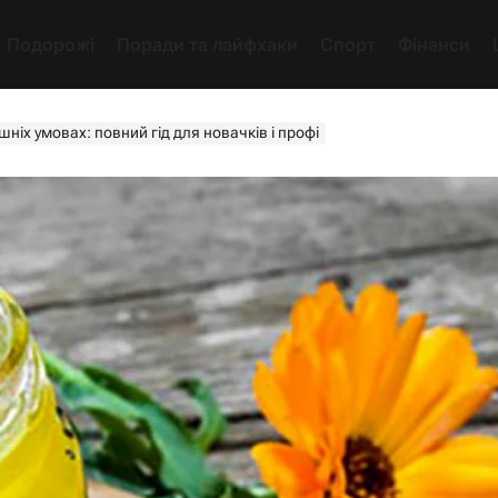
Подорожі
Поради та лайфхаки
Спорт
Фінанси
ніх умовах: повний гід для новачків і профі