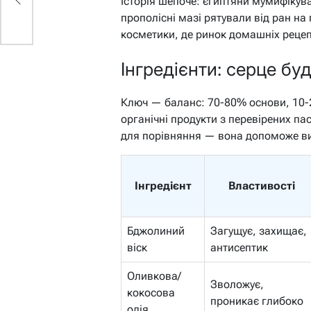
Історія шепоче: єгиптяни мумифікувал
прополісні мазі рятували від ран на
косметики, де ринок домашніх рецепт
Інгредієнти: серце буд
Ключ — баланс: 70-80% основи, 10-
органічні продукти з перевірених па
для порівняння — вона допоможе ви
Інгредієнт
Властивості
Бджолиний
Загущує, захищає,
віск
антисептик
Оливкова/
Зволожує,
кокосова
проникає глибоко
олія