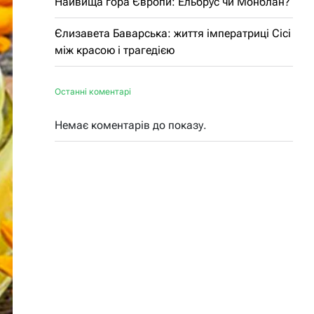
Найвища гора Європи: Ельбрус чи Монблан?
Єлизавета Баварська: життя імператриці Сісі
між красою і трагедією
Останні коментарі
Немає коментарів до показу.