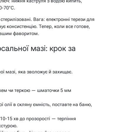
люч: нижня каструля з водою кипить,
0-70°C.
 стерилізовані. Вага: електронні терези для
ує консистенцію. Тепер, коли все готове,
 вашим фаворитом.
сальної мазі: крок за
ної мазі, яка зволожує й захищає.
ожем чи теркою — шматочки 5 мм
 олії в скляну ємність, поставте на баню,
 10-15 хв до прозорості — терпіння
кстурою.