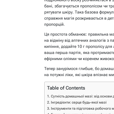
бані, збагачується прополісом чи тра
рятувати шкіру. Така базова формул
справжня магія розкривається в дет
пропорцій.
Ця простота обманює: правильна мазь
на відміну від аптечних аналогів з п
кипіння, додайте 10 г прополісу для
ваша перша партія, яка протримаєть
ефірними оліями чи коренем живоко
Тепер занурімося глибше, бо домаш
на потужні ліки, які шкіра впізнає м
Table of Contents
Сутність домашньої мазі: від основи 
Інгредієнти: серце будь-якої мазі
Інструменти та підготовка робочого 