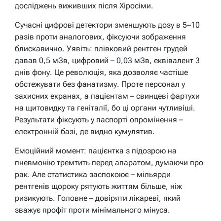
досліджень виживших після Хіросіми.
Сучасні цифрові детектори зменшують дозу в 5–10
разів проти аналогових, фіксуючи зображення
блискавично. Уявіть: плівковий рентген грудей
давав 0,5 мЗв, цифровий – 0,03 мЗв, еквівалент 3
днів фону. Це революція, яка дозволяє частіше
обстежувати без фанатизму. Проте персонал у
захисних екранах, а пацієнтам – свинцеві фартухи
на щитовидку та геніталії, бо ці органи чутливіші.
Результати фіксують у паспорті опромінення –
електронній базі, де видно кумулятив.
Емоційний момент: пацієнтка з підозрою на
пневмонію тремтить перед апаратом, думаючи про
рак. Але статистика заспокоює – мільярди
рентгенів щороку рятують життям більше, ніж
ризикують. Головне – довіряти лікареві, який
зважує профіт проти мінімального мінуса.