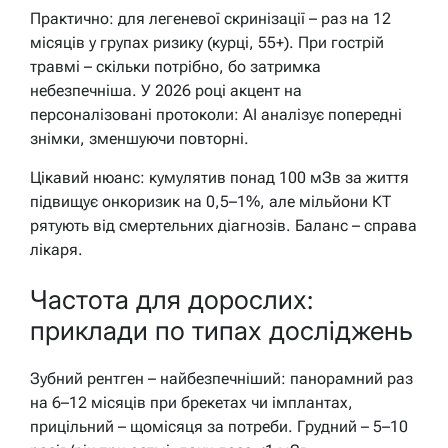
Практично: для легеневої скринізації – раз на 12
місяців у групах ризику (курці, 55+). При гострій
травмі – скільки потрібно, бо затримка
небезпечніша. У 2026 році акцент на
персоналізовані протоколи: AI аналізує попередні
знімки, зменшуючи повторні.
Цікавий нюанс: кумулятив понад 100 мЗв за життя
підвищує онкоризик на 0,5–1%, але мільйони КТ
рятують від смертельних діагнозів. Баланс – справа
лікаря.
Частота для дорослих:
приклади по типах досліджень
Зубний рентген – найбезпечніший: панорамний раз
на 6–12 місяців при брекетах чи імплантах,
прицільний – щомісяця за потреби. Грудний – 5–10