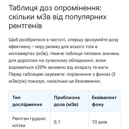
Таблиця доз опромінення:
скільки мЗв від популярних
рентгенів
Щоб розібратися в частоті, спершу зрозумійте дозу
ефективну – міру ризику для всього тіла в
мілізівертах (мЗв). Нижче таблиця типових значень
для дорослих на сучасному обладнанні; вони
варіюються ±20% залежно від апарату та ваги.
Перед таблицею зауважте: порівняння з фоном (3
мЗв/рік) показує, наскільки це безневинно.
Тип
Приблизна
Еквівалент
дослідження
доза (мЗв)
фону
Рентген грудної
0,1
10 днів
клітки