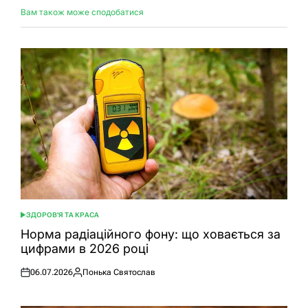
Вам також може сподобатися
ЗДОРОВ'Я ТА КРАСА
ОПУБЛІКУВАТИ
У
Норма радіаційного фону: що ховається за
цифрами в 2026 році
06.07.2026
Понька Святослав
Оприлюднено
Опубліковано