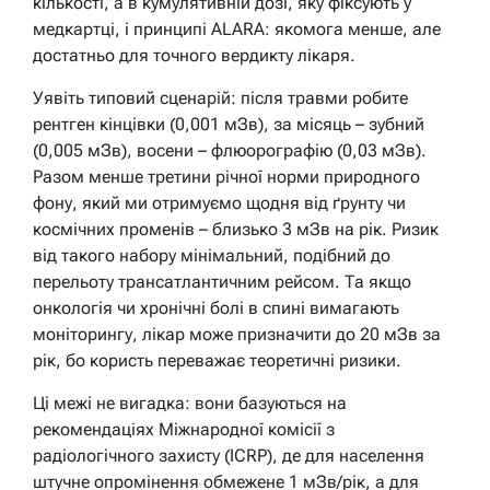
кількості, а в кумулятивній дозі, яку фіксують у
медкартці, і принципі ALARA: якомога менше, але
достатньо для точного вердикту лікаря.
Уявіть типовий сценарій: після травми робите
рентген кінцівки (0,001 мЗв), за місяць – зубний
(0,005 мЗв), восени – флюорографію (0,03 мЗв).
Разом менше третини річної норми природного
фону, який ми отримуємо щодня від ґрунту чи
космічних променів – близько 3 мЗв на рік. Ризик
від такого набору мінімальний, подібний до
перельоту трансатлантичним рейсом. Та якщо
онкологія чи хронічні болі в спині вимагають
моніторингу, лікар може призначити до 20 мЗв за
рік, бо користь переважає теоретичні ризики.
Ці межі не вигадка: вони базуються на
рекомендаціях Міжнародної комісії з
радіологічного захисту (ICRP), де для населення
штучне опромінення обмежене 1 мЗв/рік, а для