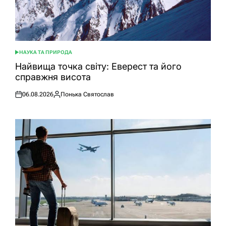
НАУКА ТА ПРИРОДА
ОПУБЛІКУВАТИ
У
Найвища точка світу: Еверест та його
справжня висота
06.08.2026
Понька Святослав
Оприлюднено
Опубліковано