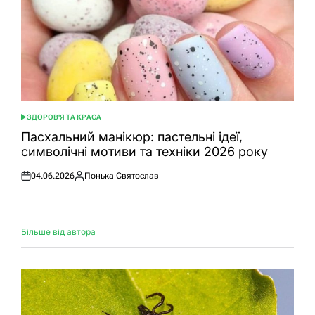
ЗДОРОВ'Я ТА КРАСА
ОПУБЛІКУВАТИ
У
Пасхальний манікюр: пастельні ідеї,
символічні мотиви та техніки 2026 року
04.06.2026
Понька Святослав
Оприлюднено
Опубліковано
Більше від автора