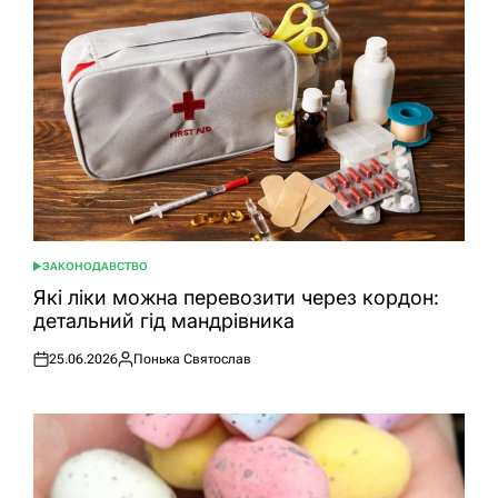
ЗАКОНОДАВСТВО
ОПУБЛІКУВАТИ
У
Які ліки можна перевозити через кордон:
детальний гід мандрівника
25.06.2026
Понька Святослав
Оприлюднено
Опубліковано