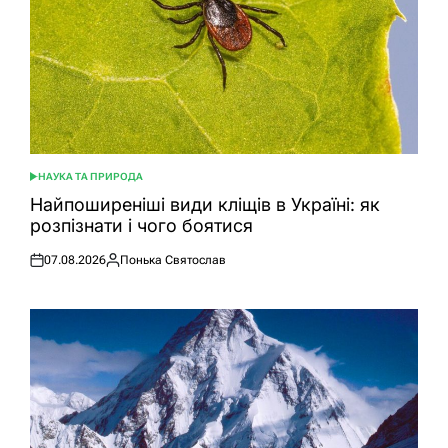
НАУКА ТА ПРИРОДА
ОПУБЛІКУВАТИ
У
Найпоширеніші види кліщів в Україні: як
розпізнати і чого боятися
07.08.2026
Понька Святослав
Оприлюднено
Опубліковано