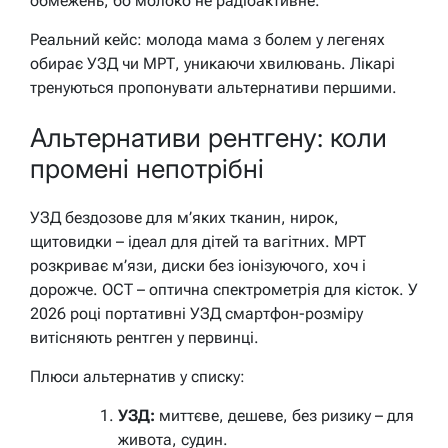
обмежень, бо молоко не радіоактивне.
Реальний кейс: молода мама з болем у легенях
обирає УЗД чи МРТ, уникаючи хвилювань. Лікарі
тренуються пропонувати альтернативи першими.
Альтернативи рентгену: коли
промені непотрібні
УЗД бездозове для м’яких тканин, нирок,
щитовидки – ідеал для дітей та вагітних. МРТ
розкриває м’язи, диски без іонізуючого, хоч і
дорожче. ОСТ – оптична спектрометрія для кісток. У
2026 році портативні УЗД смартфон-розміру
витісняють рентген у первинці.
Плюси альтернатив у списку:
УЗД:
миттєве, дешеве, без ризику – для
живота, судин.