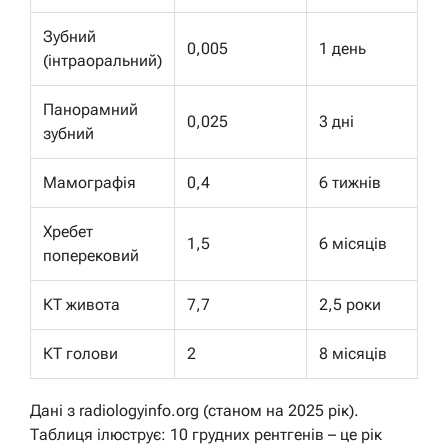
Зубний
0,005
1 день
(інтраоральний)
Панорамний
0,025
3 дні
зубний
Мамографія
0,4
6 тижнів
Хребет
1,5
6 місяців
поперековий
КТ живота
7,7
2,5 роки
КТ голови
2
8 місяців
Дані з radiologyinfo.org (станом на 2025 рік).
Таблиця ілюструє: 10 грудних рентгенів – це рік