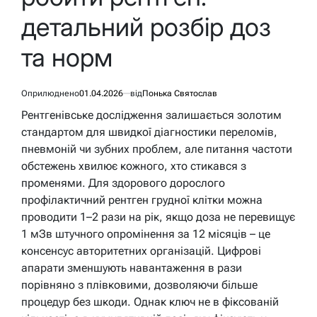
детальний розбір доз
та норм
Оприлюднено
01.04.2026
від
Понька Святослав
Рентгенівське дослідження залишається золотим
стандартом для швидкої діагностики переломів,
пневмоній чи зубних проблем, але питання частоти
обстежень хвилює кожного, хто стикався з
променями. Для здорового дорослого
профілактичний рентген грудної клітки можна
проводити 1–2 рази на рік, якщо доза не перевищує
1 мЗв штучного опромінення за 12 місяців – це
консенсус авторитетних організацій. Цифрові
апарати зменшують навантаження в рази
порівняно з плівковими, дозволяючи більше
процедур без шкоди. Однак ключ не в фіксованій