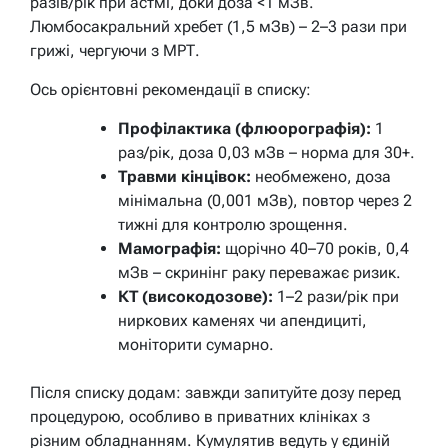
разів/рік при астмі, доки доза <1 мЗв.
Люмбосакральний хребет (1,5 мЗв) – 2–3 рази при
грижі, чергуючи з МРТ.
Ось орієнтовні рекомендації в списку:
Профілактика (флюорографія):
1
раз/рік, доза 0,03 мЗв – норма для 30+.
Травми кінцівок:
необмежено, доза
мінімальна (0,001 мЗв), повтор через 2
тижні для контролю зрощення.
Мамографія:
щорічно 40–70 років, 0,4
мЗв – скринінг раку переважає ризик.
КТ (високодозове):
1–2 рази/рік при
ниркових каменях чи апендициті,
моніторити сумарно.
Після списку додам: завжди запитуйте дозу перед
процедурою, особливо в приватних клініках з
різним обладнанням. Кумулятив ведуть у єдиній