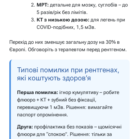
МРТ:
детальне для мозку, суглобів – до
5 разів/рік без лімітів.
КТ з низькою дозою:
для легень при
COVID-подібних, 1,5 мЗв.
Перехід до них зменшує загальну дозу на 30% в
Європі. Обговоріть з терапевтом перед рентгеном.
Типові помилки при рентгенах,
які коштують здоров’я
Перша помилка:
ігнор кумулятиву – робите
флюоро + КТ + зубний без фіксації,
перевищуючи 1 мЗв.
Рішення:
вимагайте
паспорт опромінення.
Друга:
профілактика без показів – щомісячні
флюори для “спокою”.
Рішення:
тільки за