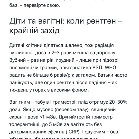
базі – перевірте свою.
Діти та вагітні: коли рентген –
крайній захід
Дитячі клітини діляться шалено, тож радіація
чутливіша: доза в 2–3 рази менша за дорослу.
Зубний – раз на рік, грудний – лише при підозрі
пневмонії чи травми, альтернатива УЗД. WHO
радить не більше 6 разів/рік загалом. Батьки часто
панікують, але один рентген після падіння – як
тиждень у горах з високим фоном.
Вагітним – табу в І триместрі: плід отримує 20–30%
дози. Якщо мусово (перелом тазу), свинцевий
екран + доза <1 мЗв. Другий/третій триместр
толерантніші, до 5 мЗв за вагітність без
детермінованих ефектів (ICRP). Годуючим – без