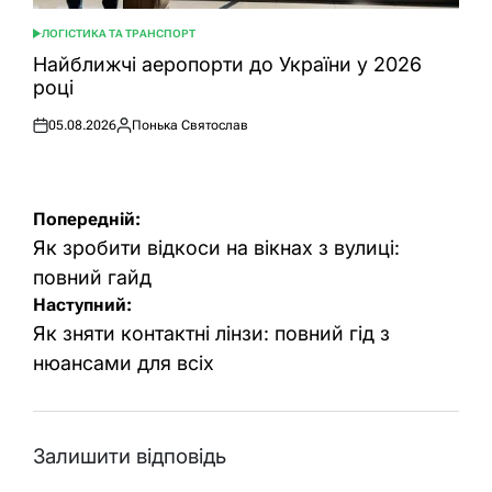
ЛОГІСТИКА ТА ТРАНСПОРТ
ОПУБЛІКУВАТИ
У
Найближчі аеропорти до України у 2026
році
05.08.2026
Понька Святослав
Оприлюднено
Опубліковано
Навігація
Попередній:
записів
Як зробити відкоси на вікнах з вулиці:
повний гайд
Наступний:
Як зняти контактні лінзи: повний гід з
нюансами для всіх
Залишити відповідь