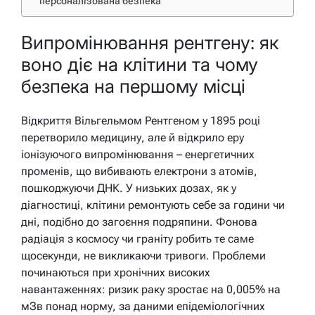
персоналізована безпека
Випромінювання рентгену: як
воно діє на клітини та чому
безпека на першому місці
Відкриття Вільгельмом Рентгеном у 1895 році
перетворило медицину, але й відкрило еру
іонізуючого випромінювання – енергетичних
променів, що вибивають електрони з атомів,
пошкоджуючи ДНК. У низьких дозах, як у
діагностиці, клітини ремонтують себе за години чи
дні, подібно до загоєння подряпини. Фонова
радіація з космосу чи граніту робить те саме
щосекунди, не викликаючи тривоги. Проблеми
починаються при хронічних високих
навантаженнях: ризик раку зростає на 0,005% на
мЗв понад норму, за даними епідеміологічних