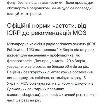
фону, безпечно для діагностики. Після процедури
обговоріть з радіологом, чи не дублює попередні, і
плануйте інтервали.
Офіційні норми частоти: від
ICRP до рекомендацій МОЗ
Міжнародна комісія з радіологічного захисту (ICRP
Publication 103) встановлює 1 мЗв/рік від штучних
джерел для населення – профілактика, як
флюорографія. Для працівників – 20 мЗв/рік
усереднено за 5 років, не більше 50 мЗв за рік.
Пацієнти без жорстких лімітів: кожне обстеження
виправдовують клінічно, оптимізують дозу. В
Україні МОЗ орієнтується на ці норми, фіксуючи в
Державних санітарних правилах
(закон.rada.gov.ua), де профілактичний рентген – не
частіше разу на рік.