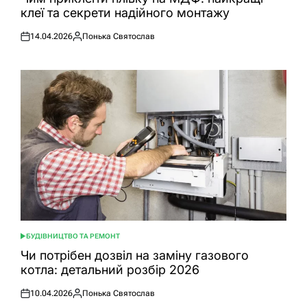
клеї та секрети надійного монтажу
14.04.2026
Понька Святослав
Оприлюднено
Опубліковано
БУДІВНИЦТВО ТА РЕМОНТ
ОПУБЛІКУВАТИ
У
Чи потрібен дозвіл на заміну газового
котла: детальний розбір 2026
10.04.2026
Понька Святослав
Оприлюднено
Опубліковано