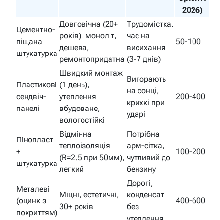
2026)
Довговічна (20+
Трудомістка,
Цементно-
років), моноліт,
час на
піщана
50-100
дешева,
висихання
штукатурка
ремонтопридатна
(3-7 днів)
Швидкий монтаж
Вигорають
Пластикові
(1 день),
на сонці,
сендвіч-
утеплення
200-400
крихкі при
панелі
вбудоване,
ударі
вологостійкі
Відмінна
Потрібна
Пінопласт
теплоізоляція
арм-сітка,
+
100-200
(R=2.5 при 50мм),
чутливий до
штукатурка
легкий
бензину
Дорогі,
Металеві
Міцні, естетичні,
конденсат
(оцинк з
400-600
30+ років
без
покриттям)
утеплення