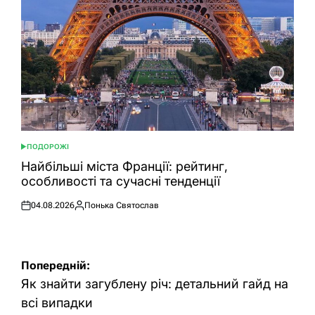
ПОДОРОЖІ
ОПУБЛІКУВАТИ
У
Найбільші міста Франції: рейтинг,
особливості та сучасні тенденції
04.08.2026
Понька Святослав
Оприлюднено
Опубліковано
Навігація
Попередній:
записів
Як знайти загублену річ: детальний гайд на
всі випадки