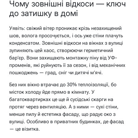
Чому зовнішні відкоси — ключ
до затишку в домі
Уявіть: свіжий вітер проникає крізь незахищений
шов, волога просочується, і ось уже стіни плачуть
конденсатом. Зовнішні відкоси на вікнах з вулиці
зупиняють цей хаос, створюючи герметичний
бар’єр. Вони захищають монтажну піну від УФ-
променів, які руйнують її за сезон, і від механічних
пошкоджень — град, сніг чи дитячі м’ячі.
Без них вікно втрачає до 30% теплоізоляції, бо
місток холоду йде прямо в кімнату. У
багатоквартирках це ще й сусідські скарги на
протяг через вентиляцію. А з ними — сухі стіни,
менше пилу й естетика фасаду, що радує око з
вулиці. Особливо в приватних будинках, де фасад
— це візитка.