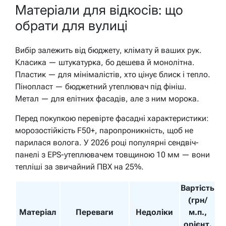
Матеріали для відкосів: що
обрати для вулиці
Вибір залежить від бюджету, клімату й ваших рук.
Класика — штукатурка, бо дешева й монолітна.
Пластик — для мінімалістів, хто цінує блиск і тепло.
Пінопласт — бюджетний утеплювач під фініш.
Метал — для елітних фасадів, але з ним морока.
Перед покупкою перевірте фасадні характеристики:
морозостійкість F50+, паропроникність, щоб не
парилася волога. У 2026 році популярні сендвіч-
панелі з EPS-утеплювачем товщиною 10 мм — вони
тепліші за звичайний ПВХ на 25%.
Вартість
(грн/
Матеріал
Переваги
Недоліки
м.п.,
орієнт.