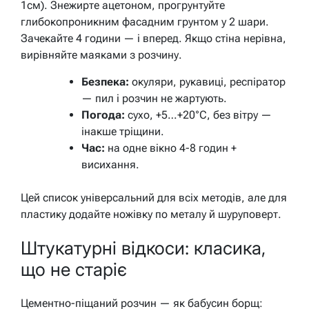
1см). Знежирте ацетоном, прогрунтуйте
глибокопроникним фасадним грунтом у 2 шари.
Зачекайте 4 години — і вперед. Якщо стіна нерівна,
вирівняйте маяками з розчину.
Безпека:
окуляри, рукавиці, респіратор
— пил і розчин не жартують.
Погода:
сухо, +5…+20°C, без вітру —
інакше тріщини.
Час:
на одне вікно 4-8 годин +
висихання.
Цей список універсальний для всіх методів, але для
пластику додайте ножівку по металу й шуруповерт.
Штукатурні відкоси: класика,
що не старіє
Цементно-піщаний розчин — як бабусин борщ: