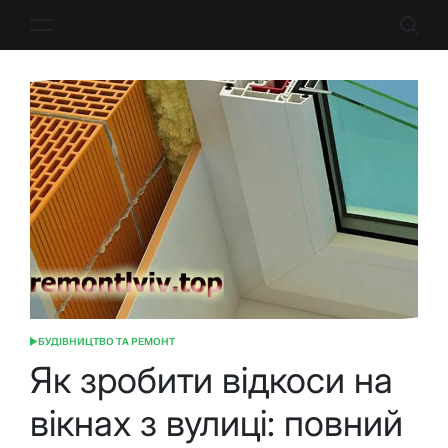
Перейти
до
вмісту
БУДІВНИЦТВО ТА РЕМОНТ
ОПУБЛІКУВАТИ
У
Як зробити відкоси на
вікнах з вулиці: повний