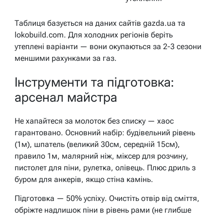
Таблиця базується на даних сайтів gazda.ua та
lokobuild.com. Для холодних регіонів беріть
утеплені варіанти — вони окупаються за 2-3 сезони
меншими рахунками за газ.
Інструменти та підготовка:
арсенал майстра
Не хапайтеся за молоток без списку — хаос
гарантовано. Основний набір: будівельний рівень
(1м), шпатель (великий 30см, середній 15см),
правило 1м, малярний ніж, міксер для розчину,
пистолет для піни, рулетка, олівець. Плюс дриль з
буром для анкерів, якщо стіна камінь.
Підготовка — 50% успіху. Очистіть отвір від сміття,
обріжте надлишок піни в рівень рами (не глибше