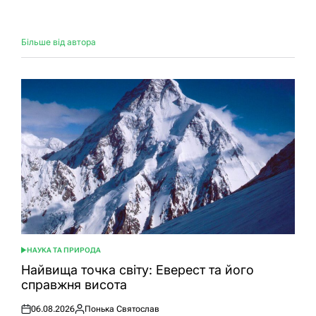
Більше від автора
НАУКА ТА ПРИРОДА
ОПУБЛІКУВАТИ
У
Найвища точка світу: Еверест та його
справжня висота
06.08.2026
Понька Святослав
Оприлюднено
Опубліковано