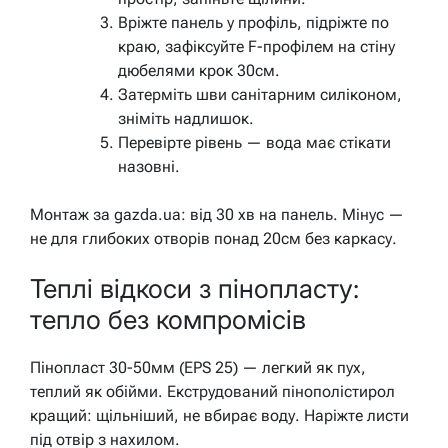
Вріжте панель у профіль, підріжте по
краю, зафіксуйте F-профілем на стіну
дюбелями крок 30см.
Затерміть шви санітарним силіконом,
зніміть надлишок.
Перевірте рівень — вода має стікати
назовні.
Монтаж за gazda.ua: від 30 хв на панель. Мінус —
не для глибоких отворів понад 20см без каркасу.
Теплі відкоси з пінопласту:
тепло без компромісів
Пінопласт 30-50мм (EPS 25) — легкий як пух,
теплий як обійми. Екструдований пінополістирол
кращий: щільніший, не вбирає воду. Наріжте листи
під отвір з нахилом.