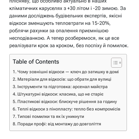
плісняву, що особливо актуально в наших
кліматичних каруселях з +30 літом і -20 зимою. За
даними досліджень будівельних експертів, якісні
відкоси зменшують тепловтрати на 15-20%,
роблячи рахунки за опалення приємнішою
несподіванкою. А тепер розберемося, як це все
реалізувати крок за кроком, без поспіху й помилок.
Table of Contents
Чому зовнішні відкоси — ключ до затишку в домі
Матеріали для відкосів: що обрати для вулиці
Інструменти та підготовка: арсенал майстра
Штукатурні відкоси: класика, що не старіє
Пластикові відкоси: блискуче рішення за годину
Теплі відкоси з пінопласту: тепло без компромісів
Типові помилки та як їх уникнути
Поради профі: від монтажу до довголіття