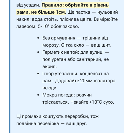
від усадки.
Правило: обрізайте в рівень
рами, не більше 1см.
Ще пастка — нульовий
нахил: вода стоїть, пліснява цвіте. Вимірюйте
лазером, 5-10° обов’язково.
Без армування — тріщини від
морозу. Сітка скло — ваш щит.
Герметик не той: для вулиці —
поліуретан або санітарний, не
акрил.
Ігнор утеплення: конденсат на
рамі. Додавайте 20мм ізолятора
всюди.
Мокра погода: розчин
тріскається. Чекайте +10°C сухо.
Ці промахи коштують переробки, тож
подвійна перевірка — ваш друг.