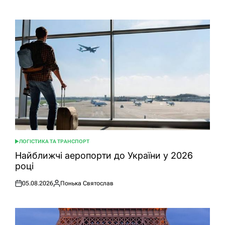
ЛОГІСТИКА ТА ТРАНСПОРТ
ОПУБЛІКУВАТИ
У
Найближчі аеропорти до України у 2026
році
05.08.2026
Понька Святослав
Оприлюднено
Опубліковано