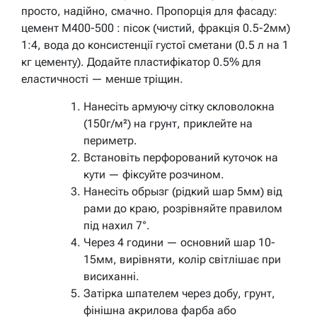
просто, надійно, смачно. Пропорція для фасаду:
цемент М400-500 : пісок (чистий, фракція 0.5-2мм)
1:4, вода до консистенції густої сметани (0.5 л на 1
кг цементу). Додайте пластифікатор 0.5% для
еластичності — менше тріщин.
Нанесіть армуючу сітку скловолокна
(150г/м²) на грунт, приклейте на
периметр.
Встановіть перфорований куточок на
кути — фіксуйте розчином.
Нанесіть обрызг (рідкий шар 5мм) від
рами до краю, розрівняйте правилом
під нахил 7°.
Через 4 години — основний шар 10-
15мм, вирівняти, колір світлішає при
висиханні.
Затірка шпателем через добу, грунт,
фінішна акрилова фарба або