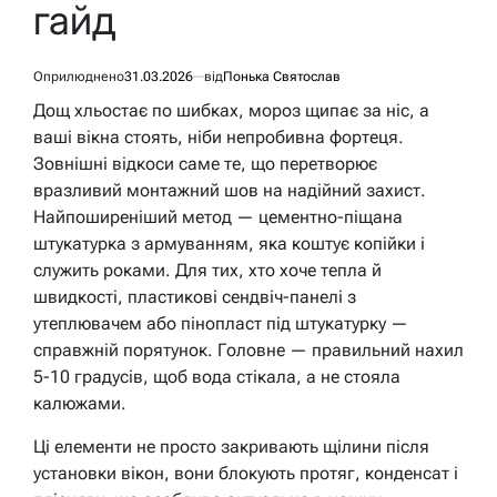
гайд
Оприлюднено
31.03.2026
від
Понька Святослав
Дощ хльостає по шибках, мороз щипає за ніс, а
ваші вікна стоять, ніби непробивна фортеця.
Зовнішні відкоси саме те, що перетворює
вразливий монтажний шов на надійний захист.
Найпоширеніший метод — цементно-піщана
штукатурка з армуванням, яка коштує копійки і
служить роками. Для тих, хто хоче тепла й
швидкості, пластикові сендвіч-панелі з
утеплювачем або пінопласт під штукатурку —
справжній порятунок. Головне — правильний нахил
5-10 градусів, щоб вода стікала, а не стояла
калюжами.
Ці елементи не просто закривають щілини після
установки вікон, вони блокують протяг, конденсат і