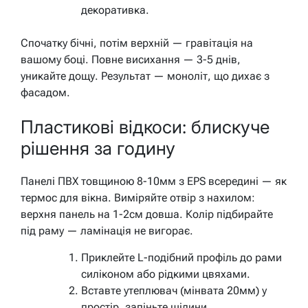
декоративка.
Спочатку бічні, потім верхній — гравітація на
вашому боці. Повне висихання — 3-5 днів,
уникайте дощу. Результат — моноліт, що дихає з
фасадом.
Пластикові відкоси: блискуче
рішення за годину
Панелі ПВХ товщиною 8-10мм з EPS всередині — як
термос для вікна. Виміряйте отвір з нахилом:
верхня панель на 1-2см довша. Колір підбирайте
під раму — ламінація не вигорає.
Приклейте L-подібний профіль до рами
силіконом або рідкими цвяхами.
Вставте утеплювач (мінвата 20мм) у
простір, запіньте щілини.