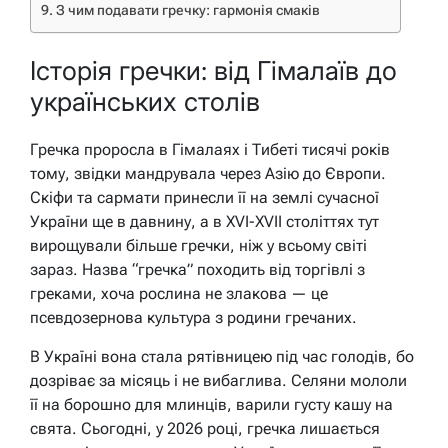
З чим подавати гречку: гармонія смаків
Історія гречки: від Гімалаїв до
українських столів
Гречка проросла в Гімалаях і Тибеті тисячі років
тому, звідки мандрувала через Азію до Європи.
Скіфи та сармати принесли її на землі сучасної
України ще в давнину, а в XVI-XVII століттях тут
вирощували більше гречки, ніж у всьому світі
зараз. Назва “гречка” походить від торгівлі з
греками, хоча рослина не злакова — це
псевдозернова культура з родини гречаних.
В Україні вона стала рятівницею під час голодів, бо
дозріває за місяць і не вибаглива. Селяни мололи
її на борошно для млинців, варили густу кашу на
свята. Сьогодні, у 2026 році, гречка лишається