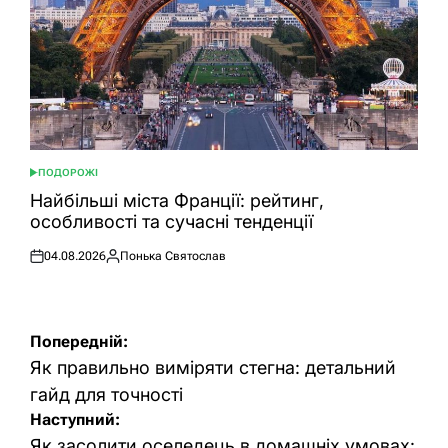
ПОДОРОЖІ
ОПУБЛІКУВАТИ
У
Найбільші міста Франції: рейтинг,
особливості та сучасні тенденції
04.08.2026
Понька Святослав
Оприлюднено
Опубліковано
Навігація
Попередній:
записів
Як правильно виміряти стегна: детальний
гайд для точності
Наступний:
Як засолити оселедець в домашніх умовах: