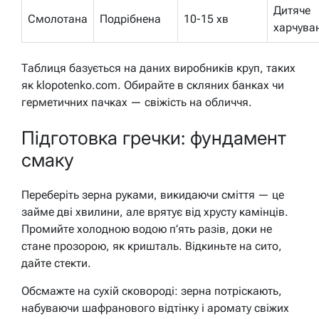
Дитяче
Смолотана
Подрібнена
10-15 хв
харчува
Таблиця базується на даних виробників круп, таких
як klopotenko.com. Обирайте в скляних банках чи
герметичних пачках — свіжість на обличчя.
Підготовка гречки: фундамент
смаку
Переберіть зерна руками, викидаючи сміття — це
займе дві хвилини, але врятує від хрусту камінців.
Промийте холодною водою п’ять разів, доки не
стане прозорою, як кришталь. Відкиньте на сито,
дайте стекти.
Обсмажте на сухій сковороді: зерна потріскають,
набуваючи шафранового відтінку і аромату свіжих