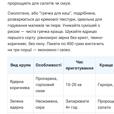
пророщують для салатів чи смузі.
Смолотана, або “гречка для каш”, подрібнена,
розварюється до кремової текстури, ідеальна для
годування малюків чи пюре. Уникайте сумішей з
рисом — чиста гречка краща. Шукайте ядрицю
першого сорту: рівномірні зерна без крихт, темно-
коричневі, без пилу.
Пакети по 450 грам вистачить
на три порції — економно і свіжо.
Час
Вид крупи
Особливості
Краще
приготування
Пропарена,
Ядерна
горіховий
15-20 хв
Гарніри,
коричнева
смак
Зелена
Несмажена,
Запарювати
Пророще
ядерна
сира
4+ год
салати