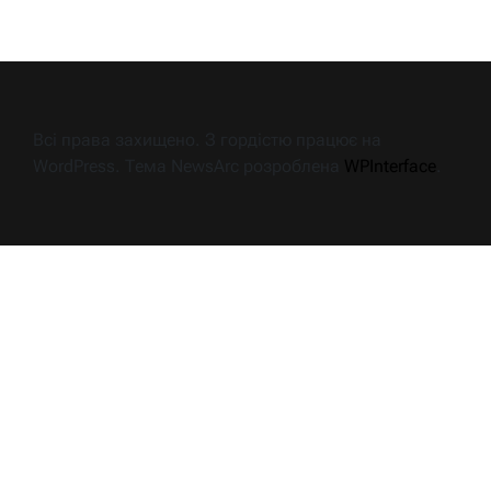
Всі права захищено. З гордістю працює на
WordPress. Тема NewsArc розроблена
WPInterface
.