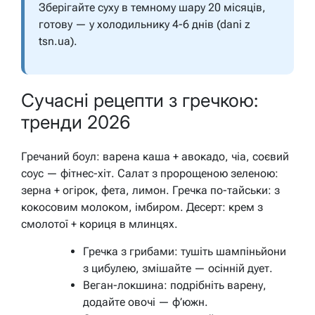
Зберігайте суху в темному шару 20 місяців,
готову — у холодильнику 4-6 днів (dani z
tsn.ua).
Сучасні рецепти з гречкою:
тренди 2026
Гречаний боул: варена каша + авокадо, чіа, соєвий
соус — фітнес-хіт. Салат з пророщеною зеленою:
зерна + огірок, фета, лимон. Гречка по-тайськи: з
кокосовим молоком, імбиром. Десерт: крем з
смолотої + кориця в млинцях.
Гречка з грибами: тушіть шампіньйони
з цибулею, змішайте — осінній дует.
Веган-локшина: подрібніть варену,
додайте овочі — ф’южн.