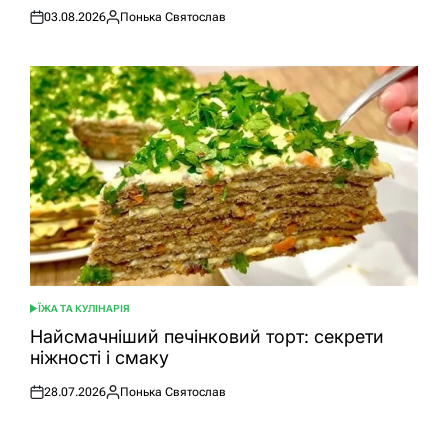
03.08.2026
Понька Святослав
Оприлюднено
Опубліковано
ЇЖА ТА КУЛІНАРІЯ
ОПУБЛІКУВАТИ
У
Найсмачніший печінковий торт: секрети
ніжності і смаку
28.07.2026
Понька Святослав
Оприлюднено
Опубліковано