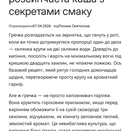
секретами смаку
Оприлюднено
07.04.2026
від
Понька Святослав
Гречка розпадається на зернятка, що тануть у роті,
коли ви точно дотримуєтеся пропорції один до двох
— склянка крупи на дві склянки води. Доведіть до
кипіння, посоліть і варіть на мінімальному вогні під
кришкою двадцять хвилин, не чіпаючи ложкою. Ось
базовий рецепт, який рятує голодних домочадців
щодня, перетворюючи просту крупу на ароматний
гарнір.
Але ж гречка — не просто наповнювач тарілки.
Вона хрумтить горіховим присмаком, якщо перед
варінням обсмажити її на сухій сковороді три
хвилини, відчуваючи, як кімнату заповнює теплий,
землистий аромат. Ця невибаглива культура, що
витримує бідні ґрунти, стала королевою української