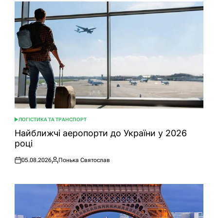
ЛОГІСТИКА ТА ТРАНСПОРТ
ОПУБЛІКУВАТИ
У
Найближчі аеропорти до України у 2026
році
05.08.2026
Понька Святослав
Оприлюднено
Опубліковано