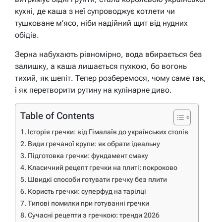
кухні, де каша з неї супроводжує котлети чи
тушковане м’ясо, ніби надійний щит від нудних
обідів.
Зерна набухають рівномірно, вода вбирається без
залишку, а каша лишається пухкою, бо вогонь
тихий, як шепіт. Тепер розберемося, чому саме так,
і як перетворити рутину на кулінарне диво.
Table of Contents
Історія гречки: від Гімалаїв до українських столів
Види гречаної крупи: як обрати ідеальну
Підготовка гречки: фундамент смаку
Класичний рецепт гречки на плиті: покроково
Швидкі способи готувати гречку без плити
Користь гречки: суперфуд на тарілці
Типові помилки при готуванні гречки
Сучасні рецепти з гречкою: тренди 2026