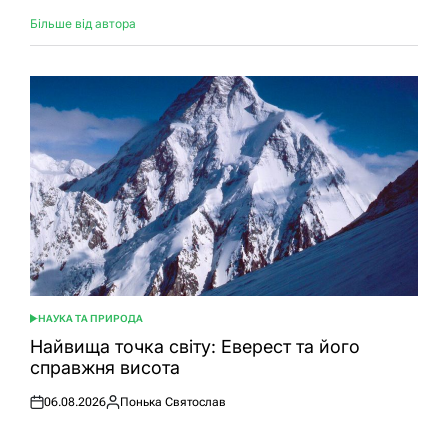
Більше від автора
НАУКА ТА ПРИРОДА
ОПУБЛІКУВАТИ
У
Найвища точка світу: Еверест та його
справжня висота
06.08.2026
Понька Святослав
Оприлюднено
Опубліковано