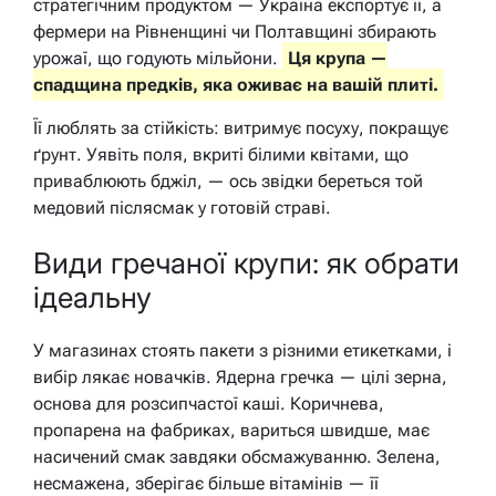
стратегічним продуктом — Україна експортує її, а
фермери на Рівненщині чи Полтавщині збирають
урожаї, що годують мільйони.
Ця крупа —
спадщина предків, яка оживає на вашій плиті.
Її люблять за стійкість: витримує посуху, покращує
ґрунт. Уявіть поля, вкриті білими квітами, що
приваблюють бджіл, — ось звідки береться той
медовий післясмак у готовій страві.
Види гречаної крупи: як обрати
ідеальну
У магазинах стоять пакети з різними етикетками, і
вибір лякає новачків. Ядерна гречка — цілі зерна,
основа для розсипчастої каші. Коричнева,
пропарена на фабриках, вариться швидше, має
насичений смак завдяки обсмажуванню. Зелена,
несмажена, зберігає більше вітамінів — її