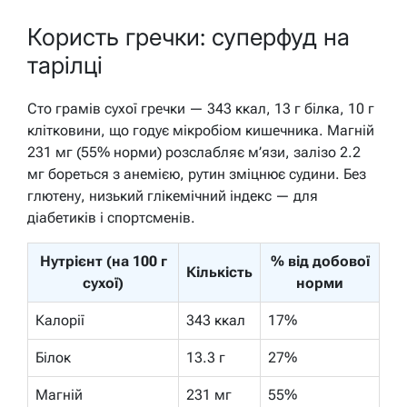
Користь гречки: суперфуд на
тарілці
Сто грамів сухої гречки — 343 ккал, 13 г білка, 10 г
клітковини, що годує мікробіом кишечника. Магній
231 мг (55% норми) розслабляє м’язи, залізо 2.2
мг бореться з анемією, рутин зміцнює судини. Без
глютену, низький глікемічний індекс — для
діабетиків і спортсменів.
Нутрієнт (на 100 г
% від добової
Кількість
сухої)
норми
Калорії
343 ккал
17%
Білок
13.3 г
27%
Магній
231 мг
55%