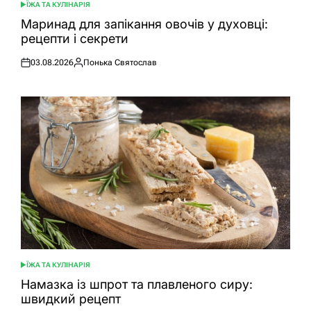
ЇЖА ТА КУЛІНАРІЯ
ОПУБЛІКУВАТИ
У
Маринад для запікання овочів у духовці:
рецепти і секрети
03.08.2026
Понька Святослав
Оприлюднено
Опубліковано
ЇЖА ТА КУЛІНАРІЯ
ОПУБЛІКУВАТИ
У
Намазка із шпрот та плавленого сиру:
швидкий рецепт