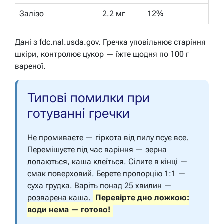
Залізо
2.2 мг
12%
Дані з fdc.nal.usda.gov. Гречка уповільнює старіння
шкіри, контролює цукор — їжте щодня по 100 г
вареної.
Типові помилки при
готуванні гречки
Не промиваєте — гіркота від пилу псує все.
Перемішуєте під час варіння — зерна
лопаються, каша клеїться. Сілите в кінці —
смак поверховий. Берете пропорцію 1:1 —
суха грудка. Варіть понад 25 хвилин —
розварена каша.
Перевірте дно ложкою:
води нема — готово!