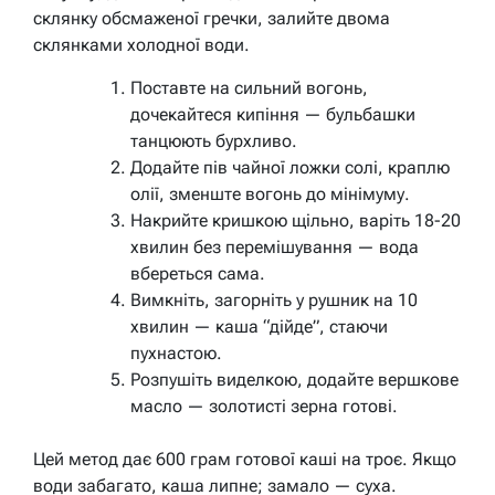
склянку обсмаженої гречки, залийте двома
склянками холодної води.
Поставте на сильний вогонь,
дочекайтеся кипіння — бульбашки
танцюють бурхливо.
Додайте пів чайної ложки солі, краплю
олії, зменште вогонь до мінімуму.
Накрийте кришкою щільно, варіть 18-20
хвилин без перемішування — вода
вбереться сама.
Вимкніть, загорніть у рушник на 10
хвилин — каша “дійде”, стаючи
пухнастою.
Розпушіть виделкою, додайте вершкове
масло — золотисті зерна готові.
Цей метод дає 600 грам готової каші на троє. Якщо
води забагато, каша липне; замало — суха.