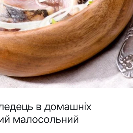
ледець в домашніх
тий малосольний