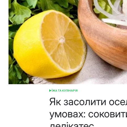
ЇЖА ТА КУЛІНАРІЯ
ОПУБЛІКУВАТИ
У
Як засолити осе
умовах: сокови
делікатес