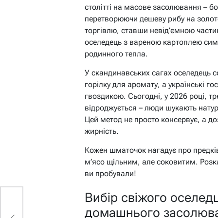
столітті на масове засолювання – бо
перетворюючи дешеву рибу на золото
торгівлю, ставши невід’ємною части
оселедець з вареною картоплею симв
родинного тепла.
У скандинавських сагах оселедець с
горілку для аромату, а українські г
гвоздикою. Сьогодні, у 2026 році, 
відроджується – люди шукають нату
Цей метод не просто консервує, а д
жирність.
Кожен шматочок нагадує про предків
м’ясо щільним, але соковитим. Розк
ви пробували!
Вибір свіжого оселедц
домашнього засолюв