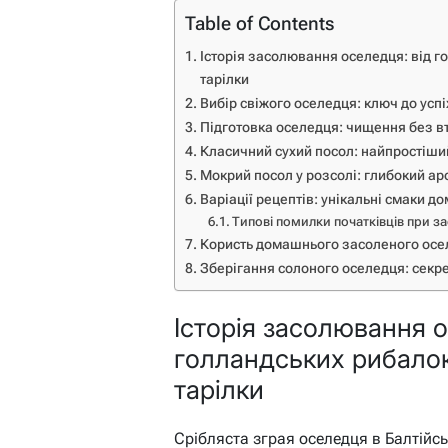
Table of Contents
Історія засолювання оселедця: від г
тарілки
Вибір свіжого оселедця: ключ до ус
Підготовка оселедця: чищення без в
Класичний сухий посол: найпростіш
Мокрий посол у розсолі: глибокий ар
Варіації рецептів: унікальні смаки 
Типові помилки початківців при з
Користь домашнього засоленого осел
Зберігання солоного оселедця: секре
Історія засолювання о
голландських рибалок 
тарілки
Срібляста зграя оселедця в Балтійсь