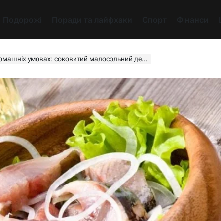
Подорожі
Поради та лайфхаки
Спорт
Фінанси
ашніх умовах: соковитий малосольний делікатес