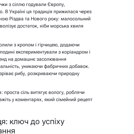
чки з сіллю годували Європу,
. В Україні ця традиція прижилася через
ною Різдва та Нового року: малосольний
олізує достаток, ніби морська хвиля
олили з кропом і гірчицею, додаючи
осподині експериментували з коріандром і
тренд на домашнє засолювання
ральність, уникаючи фабричних добавок.
озріває рибу, розкриваючи природну
: проста сіль витягує вологу, роблячи
ажіть у коментарях, який сімейний рецепт
я: ключ до успіху
ання