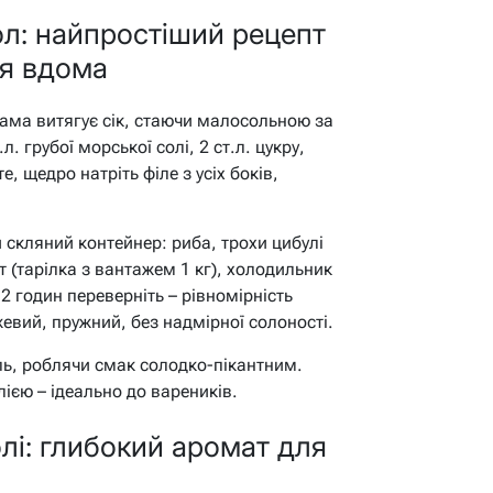
л: найпростіший рецепт
я вдома
сама витягує сік, стаючи малосольною за
л. грубої морської солі, 2 ст.л. цукру,
, щедро натріть філе з усіх боків,
скляний контейнер: риба, трохи цибулі
т (тарілка з вантажем 1 кг), холодильник
 годин переверніть – рівномірність
евий, пружний, без надмірної солоності.
іль, роблячи смак солодко-пікантним.
ією – ідеально до вареників.
лі: глибокий аромат для