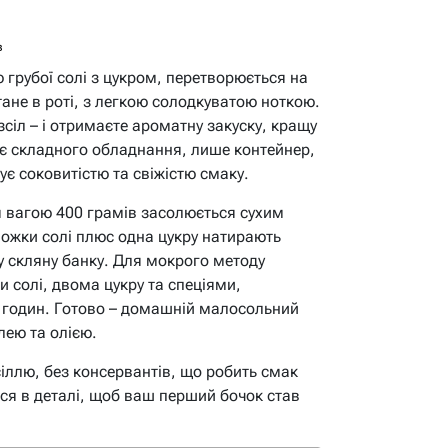
в
 грубої солі з цукром, перетворюється на
тане в роті, з легкою солодкуватою ноткою.
зсіл – і отримаєте ароматну закуску, кращу
ає складного обладнання, лише контейнер,
ує соковитістю та свіжістю смаку.
 вагою 400 грамів засолюється сухим
ложки солі плюс одна цукру натирають
у скляну банку. Для мокрого методу
и солі, двома цукру та спеціями,
8 годин. Готово – домашній малосольний
лею та олією.
сіллю, без консервантів, що робить смак
ся в деталі, щоб ваш перший бочок став