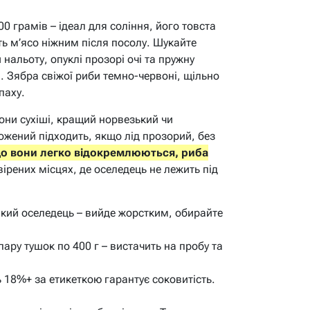
 грамів – ідеал для соління, його товста
ь м’ясо ніжним після посолу. Шукайте
 нальоту, опуклі прозорі очі та пружну
. Зябра свіжої риби темно-червоні, щільно
паху.
они сухіші, кращий норвезький чи
жений підходить, якщо лід прозорий, без
що вони легко відокремлюються, риба
ірених місцях, де оселедець не лежить під
кий оселедець – вийде жорстким, обирайте
пару тушок по 400 г – вистачить на пробу та
 18%+ за етикеткою гарантує соковитість.