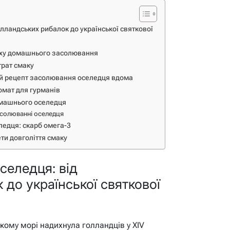
олландських рибалок до української святкової
піху домашнього засолювання
трат смаку
ий рецепт засолювання оселедця вдома
омат для гурманів
домашнього оселедця
асолюванні оселедця
едця: скарб омега-3
ти довголіття смаку
селедця: від
до української святкової
кому морі надихнула голландців у XIV