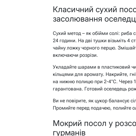
Класичний сухий посо
засолювання оселедц
Сухий метод – як обійми солі: риба 
24 години. На дві тушки візьміть 4 ст.
чайну ложку чорного перцю. Змішайте
включаючи розрізи.
Укладайте шарами в пластиковий чи 
кільцями для аромату. Накрийте, гні
на нижню полицю при 2-4°C. Через 12
гарантована. Готовий оселедець рож
Ви не повірите, як цукор балансує с
Промийте перед подачею, полийте ол
Мокрий посол у розсо
гурманів