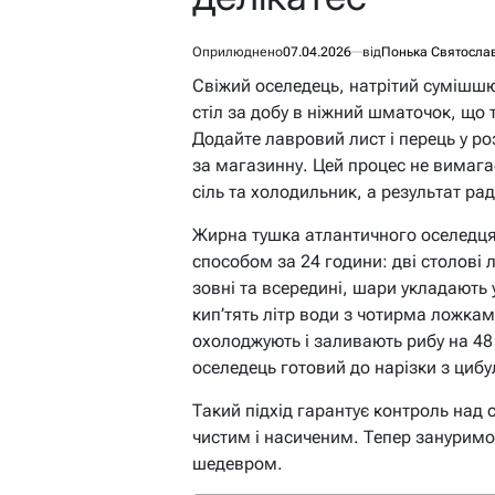
Оприлюднено
07.04.2026
від
Понька Святосла
Свіжий оселедець, натрітий сумішшю
стіл за добу в ніжний шматочок, що 
Додайте лавровий лист і перець у ро
за магазинну. Цей процес не вимаг
сіль та холодильник, а результат рад
Жирна тушка атлантичного оселедця
способом за 24 години: дві столові 
зовні та всередині, шари укладають 
кип’тять літр води з чотирма ложкам
охолоджують і заливають рибу на 4
оселедець готовий до нарізки з цибу
Такий підхід гарантує контроль над 
чистим і насиченим. Тепер зануримо
шедевром.