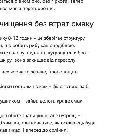
ється рівномірно, без гіркоти. Тепер
ться магія перетворення.
 чищення без втрат смаку
у 8-12 годин – це зберігає структуру
ки, що робить рибу кашоподібною.
те голову, видаліть нутрощі та зябра –
 шкіру, вона захищає від пересолу.
ь все чорне та зелене, прополощіть
 кістки гострим ножем – філе готове за 5
ушником – зайва волога краде смак.
о любите традиційно, але нутрощі –
0 хвилин, але визначає, чи оселедець буде
кавичках, і вперед до соління!