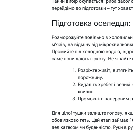
Такий вибір окупається: риба засолю
перейдімо до підготовки – тут ховає
Підготовка оселедця:
Розморожуйте повільно в холодильник
м’язів, на відміну від мікрохвильов
Промийте під холодною водою, відріж
саме вони дають гіркоту. Не чіпайте
Розріжте живіт, витягніт
порожнину.
Видаліть хребет і великі
хвилин.
Промокніть паперовим р
Для цілої тушки залиште голову, якщ
обов’язково геть. Цей етап займає 1
делікатесом чи буденністю. Руки в ру