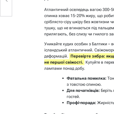
Атлантичний оселедець вагою 300-500
спинка ховає 15-20% жиру, що робит
сріблясто-сіру шкіру без жовтизни чи
тушку, що не вгинається під пальцем
прилягають, без слизу чи гнилого за
Уникайте худих особин з Балтики – в
ісландський атлантичний. Свіжоморо
деформацій.
Перевірте зябра: як
не першої свіжості.
Купуйте в перев
лампами понад добу.
Фатальна помилка:
Тон
з товстою спиною.
Для початківців:
Беріть 
гостей.
Профі-порада:
Жирність