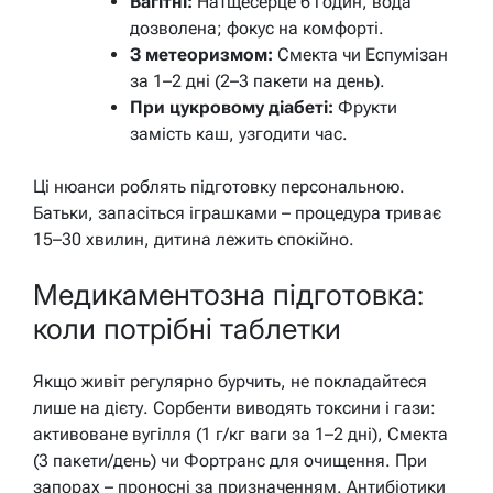
Вагітні:
Натщесерце 6 годин, вода
дозволена; фокус на комфорті.
З метеоризмом:
Смекта чи Еспумізан
за 1–2 дні (2–3 пакети на день).
При цукровому діабеті:
Фрукти
замість каш, узгодити час.
Ці нюанси роблять підготовку персональною.
Батьки, запасіться іграшками – процедура триває
15–30 хвилин, дитина лежить спокійно.
Медикаментозна підготовка:
коли потрібні таблетки
Якщо живіт регулярно бурчить, не покладайтеся
лише на дієту. Сорбенти виводять токсини і гази:
активоване вугілля (1 г/кг ваги за 1–2 дні), Смекта
(3 пакети/день) чи Фортранс для очищення. При
запорах – проносні за призначенням. Антибіотики