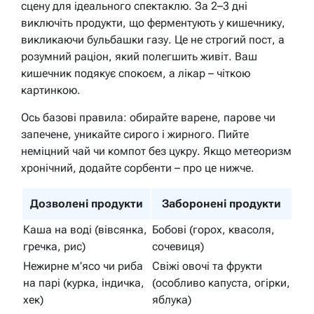
сцену для ідеального спектаклю. За 2–3 дні
виключіть продукти, що ферментують у кишечнику,
викликаючи бульбашки газу. Це не строгий пост, а
розумний раціон, який полегшить живіт. Ваш
кишечник подякує спокоєм, а лікар – чіткою
картинкою.
Ось базові правила: обирайте варене, парове чи
запечене, уникайте сирого і жирного. Пийте
неміцний чай чи компот без цукру. Якщо метеоризм
хронічний, додайте сорбенти – про це нижче.
Дозволені продукти
Заборонені продукти
Каша на воді (вівсянка,
Бобові (горох, квасоля,
гречка, рис)
сочевиця)
Нежирне м’ясо чи риба
Свіжі овочі та фрукти
на парі (курка, індичка,
(особливо капуста, огірки,
хек)
яблука)