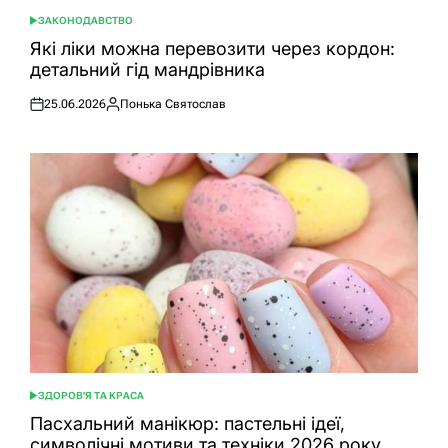
ЗАКОНОДАВСТВО
ОПУБЛІКУВАТИ
У
Які ліки можна перевозити через кордон:
детальний гід мандрівника
25.06.2026
Понька Святослав
Оприлюднено
Опубліковано
ЗДОРОВ'Я ТА КРАСА
ОПУБЛІКУВАТИ
У
Пасхальний манікюр: пастельні ідеї,
символічні мотиви та техніки 2026 року