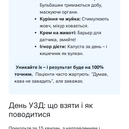
Бульбашки тримаються добу,
маскуючи органи.
Куріння чи жуйка:
Стимулюють
жовч, міхур ховається.
Крем на животі:
Барьєр для
датчика, змийте!
Ігнор дієти:
Капуста за день – і
кишечник як вулкан.
Уникайте їх – і результат буде на 100%
точним.
Пацієнти часто жартують: “Думав,
кава не завадить”, але заважає.
День УЗД: що взяти і як
поводитися
Приходьте за 15 хвилин, з направленням і