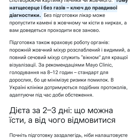
спотворюючи картинку печінки чи жовчного.
Тому
натщесерце і без газів – ключ до правдивої
діагностики.
Без підготовки лікар може
пропустити камені в жовчному чи кісти в нирках, а
вам доведеться проходити все заново.
Підготовка також враховує роботу органів:
порожній жовчний міхур розслаблений і видимий, а
повний сечовий міхур служить “вікном” для кращої
візуалізації. За рекомендаціями Mayo Clinic,
голодування на 8–12 годин – стандарт для
дорослих, бо це мінімізує ризики помилок. В
Україні клініки дотримуються подібних протоколів,
адаптуючи під час доби обстеження.
Дієта за 2–3 дні: що можна
їсти, а від чого відмовитися
Почніть підготовку заздалегідь, ніби налаштовуєте