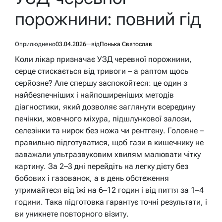
порожнини: повний гід
Оприлюднено
03.04.2026
від
Понька Святослав
Коли лікар призначає УЗД черевної порожнини,
серце стискається від тривоги – а раптом щось
серйозне? Але спершу заспокойтеся: це один з
найбезпечніших і найпоширеніших методів
діагностики, який дозволяє заглянути всередину
печінки, жовчного міхура, підшлункової залози,
селезінки та нирок без ножа чи рентгену. Головне –
правильно підготуватися, щоб гази в кишечнику не
заважали ультразвуковим хвилям малювати чітку
картину. За 2–3 дні перейдіть на легку дієту без
бобових і газованок, а в день обстеження
утримайтеся від їжі на 6–12 годин і від пиття за 1–4
години. Така підготовка гарантує точні результати, і
ви уникнете повторного візиту.