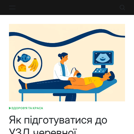
Перейти
до
вмісту
ЗДОРОВ'Я ТА КРАСА
ОПУБЛІКУВАТИ
У
Як підготуватися до
УЗД черевної