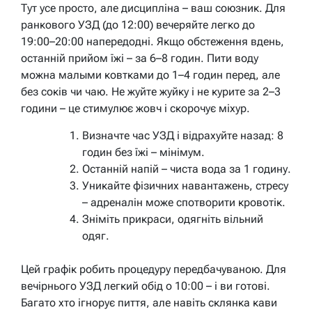
Тут усе просто, але дисципліна – ваш союзник. Для
ранкового УЗД (до 12:00) вечеряйте легко до
19:00–20:00 напередодні. Якщо обстеження вдень,
останній прийом їжі – за 6–8 годин. Пити воду
можна малыми ковтками до 1–4 годин перед, але
без соків чи чаю.
Не жуйте жуйку і не курите за 2–3
години – це стимулює жовч і скорочує міхур.
Визначте час УЗД і відрахуйте назад: 8
годин без їжі – мінімум.
Останній напій – чиста вода за 1 годину.
Уникайте фізичних навантажень, стресу
– адреналін може спотворити кровотік.
Зніміть прикраси, одягніть вільний
одяг.
Цей графік робить процедуру передбачуваною. Для
вечірнього УЗД легкий обід о 10:00 – і ви готові.
Багато хто ігнорує пиття, але навіть склянка кави