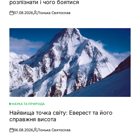
розпізнати і чого боятися
07.08.2026
Понька Святослав
Оприлюднено
Опубліковано
НАУКА ТА ПРИРОДА
ОПУБЛІКУВАТИ
У
Найвища точка світу: Еверест та його
справжня висота
06.08.2026
Понька Святослав
Оприлюднено
Опубліковано