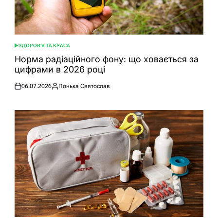
ЗДОРОВ'Я ТА КРАСА
ОПУБЛІКУВАТИ
У
Норма радіаційного фону: що ховається за
цифрами в 2026 році
06.07.2026
Понька Святослав
Оприлюднено
Опубліковано