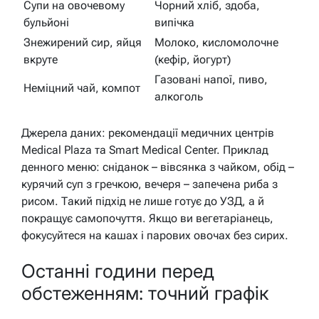
Супи на овочевому
Чорний хліб, здоба,
бульйоні
випічка
Знежирений сир, яйця
Молоко, кисломолочне
вкруте
(кефір, йогурт)
Газовані напої, пиво,
Неміцний чай, компот
алкоголь
Джерела даних: рекомендації медичних центрів
Medical Plaza та Smart Medical Center. Приклад
денного меню: сніданок – вівсянка з чайком, обід –
курячий суп з гречкою, вечеря – запечена риба з
рисом. Такий підхід не лише готує до УЗД, а й
покращує самопочуття. Якщо ви вегетаріанець,
фокусуйтеся на кашах і парових овочах без сирих.
Останні години перед
обстеженням: точний графік