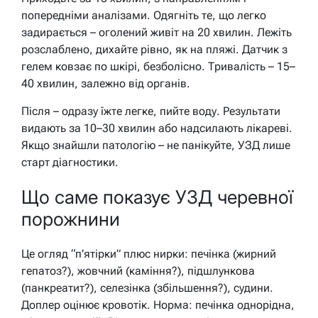
попередніми аналізами. Одягніть те, що легко
задирається – оголений живіт на 20 хвилин. Лежіть
розслаблено, дихайте рівно, як на пляжі. Датчик з
гелем ковзає по шкірі, безболісно. Тривалість – 15–
40 хвилин, залежно від органів.
Після – одразу їжте легке, пийте воду. Результати
видають за 10–30 хвилин або надсилають лікареві.
Якщо знайшли патологію – не панікуйте, УЗД лише
старт діагностики.
Що саме показує УЗД черевної
порожнини
Це огляд “п’ятірки” плюс нирки: печінка (жирний
гепатоз?), жовчний (каміння?), підшлункова
(панкреатит?), селезінка (збільшення?), судини.
Доплер оцінює кровотік. Норма: печінка однорідна,