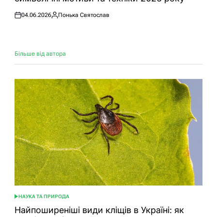
04.06.2026
Понька Святослав
Оприлюднено
Опубліковано
Більше від автора
НАУКА ТА ПРИРОДА
ОПУБЛІКУВАТИ
У
Найпоширеніші види кліщів в Україні: як