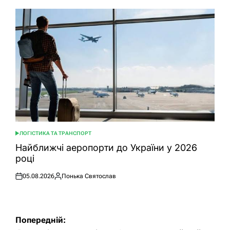
ЛОГІСТИКА ТА ТРАНСПОРТ
ОПУБЛІКУВАТИ
У
Найближчі аеропорти до України у 2026
році
05.08.2026
Понька Святослав
Оприлюднено
Опубліковано
Навігація
Попередній: