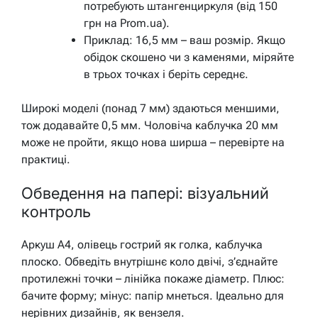
потребують штангенциркуля (від 150
грн на Prom.ua).
Приклад: 16,5 мм – ваш розмір. Якщо
обідок скошено чи з каменями, міряйте
в трьох точках і беріть середнє.
Широкі моделі (понад 7 мм) здаються меншими,
тож додавайте 0,5 мм. Чоловіча каблучка 20 мм
може не пройти, якщо нова ширша – перевірте на
практиці.
Обведення на папері: візуальний
контроль
Аркуш А4, олівець гострий як голка, каблучка
плоско. Обведіть внутрішнє коло двічі, з’єднайте
протилежні точки – лінійка покаже діаметр. Плюс:
бачите форму; мінус: папір мнеться. Ідеально для
нерівних дизайнів, як вензеля.