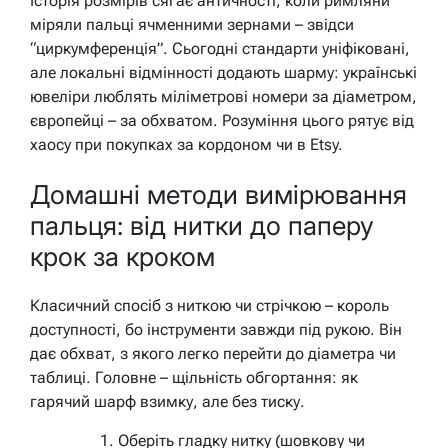
Історія розмірів сягає античності, коли римляни
міряли пальці ячменними зернами – звідси
“циркумференція”. Сьогодні стандарти уніфіковані,
але локальні відмінності додають шарму: українські
ювеліри люблять міліметрові номери за діаметром,
європейці – за обхватом. Розуміння цього рятує від
хаосу при покупках за кордоном чи в Etsy.
Домашні методи вимірювання
пальця: від нитки до паперу
крок за кроком
Класичний спосіб з ниткою чи стрічкою – король
доступності, бо інструменти завжди під рукою. Він
дає обхват, з якого легко перейти до діаметра чи
таблиці. Головне – щільність обгортання: як
гарячий шарф взимку, але без тиску.
Оберіть гладку нитку (шовкову чи