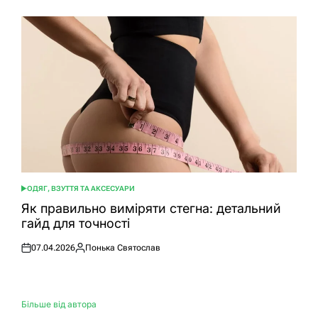
ОДЯГ, ВЗУТТЯ ТА АКСЕСУАРИ
ОПУБЛІКУВАТИ
У
Як правильно виміряти стегна: детальний
гайд для точності
07.04.2026
Понька Святослав
Оприлюднено
Опубліковано
Більше від автора