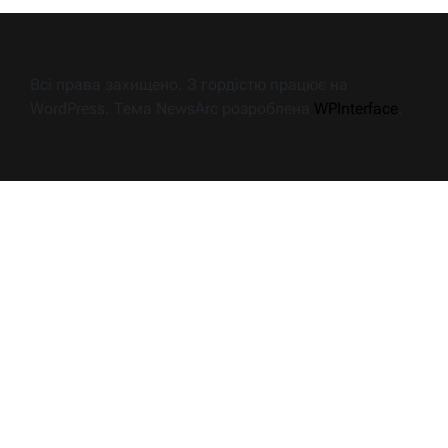
Всі права захищено. З гордістю працює на
WordPress. Тема NewsArc розроблена
WPInterface
.