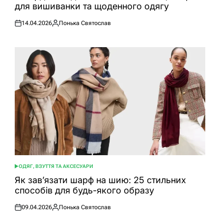
для вишиванки та щоденного одягу
14.04.2026
Понька Святослав
Оприлюднено
Опубліковано
ОДЯГ, ВЗУТТЯ ТА АКСЕСУАРИ
ОПУБЛІКУВАТИ
У
Як зав’язати шарф на шию: 25 стильних
способів для будь-якого образу
09.04.2026
Понька Святослав
Оприлюднено
Опубліковано