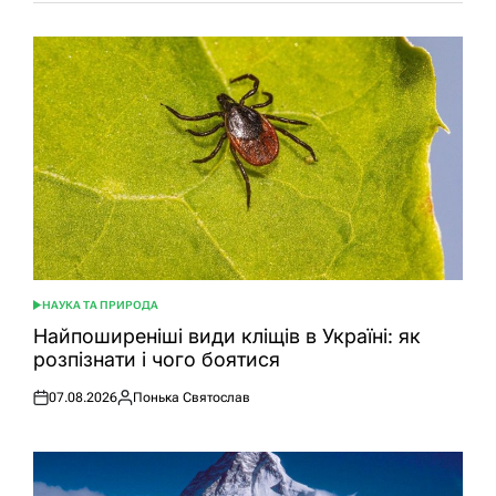
НАУКА ТА ПРИРОДА
ОПУБЛІКУВАТИ
У
Найпоширеніші види кліщів в Україні: як
розпізнати і чого боятися
07.08.2026
Понька Святослав
Оприлюднено
Опубліковано