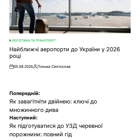
ЛОГІСТИКА ТА ТРАНСПОРТ
ОПУБЛІКУВАТИ
У
Найближчі аеропорти до України у 2026
році
05.08.2026
Понька Святослав
Оприлюднено
Опубліковано
Навігація
Попередній:
записів
Як завагітніти двійнею: ключі до
множинного дива
Наступний:
Як підготуватися до УЗД черевної
порожнини: повний гід