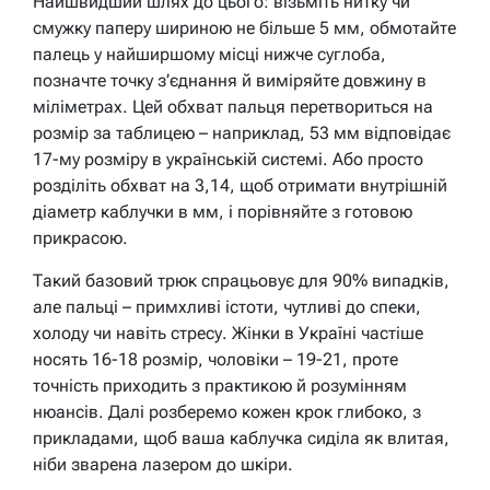
Найшвидший шлях до цього: візьміть нитку чи
смужку паперу шириною не більше 5 мм, обмотайте
палець у найширшому місці нижче суглоба,
позначте точку з’єднання й виміряйте довжину в
міліметрах. Цей обхват пальця перетвориться на
розмір за таблицею – наприклад, 53 мм відповідає
17-му розміру в українській системі. Або просто
розділіть обхват на 3,14, щоб отримати внутрішній
діаметр каблучки в мм, і порівняйте з готовою
прикрасою.
Такий базовий трюк спрацьовує для 90% випадків,
але пальці – примхливі істоти, чутливі до спеки,
холоду чи навіть стресу. Жінки в Україні частіше
носять 16-18 розмір, чоловіки – 19-21, проте
точність приходить з практикою й розумінням
нюансів. Далі розберемо кожен крок глибоко, з
прикладами, щоб ваша каблучка сиділа як влитая,
ніби зварена лазером до шкіри.