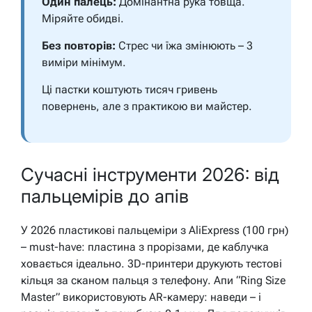
Один палець:
Домінантна рука товща.
Міряйте обидві.
Без повторів:
Стрес чи їжа змінюють – 3
виміри мінімум.
Ці пастки коштують тисяч гривень
повернень, але з практикою ви майстер.
Сучасні інструменти 2026: від
пальцемірів до апів
У 2026 пластикові пальцеміри з AliExpress (100 грн)
– must-have: пластина з прорізами, де каблучка
ховається ідеально. 3D-принтери друкують тестові
кільця за сканом пальця з телефону. Апи “Ring Size
Master” використовують AR-камеру: наведи – і