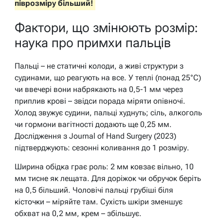
піврозміру більший!
Фактори, що змінюють розмір:
наука про примхи пальців
Пальці – не статичні колоди, а живі структури з
судинами, що реагують на все. У теплі (понад 25°C)
чи ввечері вони набрякають на 0,5-1 мм через
приплив крові – звідси порада міряти опівночі.
Холод звужує судини, пальці худнуть; сіль, алкоголь
чи гормони вагітності додають ще 0,25 мм.
Дослідження з Journal of Hand Surgery (2023)
підтверджують: сезонні коливання до 1 розміру.
Ширина обідка грає роль: 2 мм ковзає вільно, 10
мм тисне як лещата. Для доріжок чи обручок беріть
на 0,5 більший. Чоловічі пальці грубіші біля
кісточки – міряйте там. Сухість шкіри зменшує
обхват на 0,2 мм, крем – збільшує.