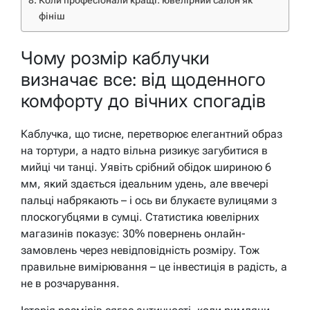
Коли професіонали кращі: ювелірний салон як
фініш
Чому розмір каблучки
визначає все: від щоденного
комфорту до вічних спогадів
Каблучка, що тисне, перетворює елегантний образ
на тортури, а надто вільна ризикує загубитися в
мийці чи танці. Уявіть срібний обідок шириною 6
мм, який здається ідеальним удень, але ввечері
пальці набрякають – і ось ви блукаєте вулицями з
плоскогубцями в сумці. Статистика ювелірних
магазинів показує: 30% повернень онлайн-
замовлень через невідповідність розміру. Тож
правильне вимірювання – це інвестиція в радість, а
не в розчарування.