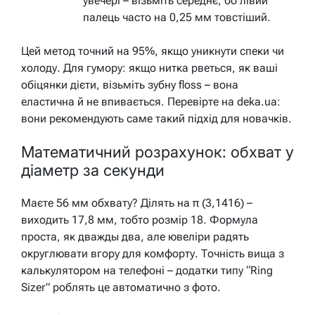
увечері – візьміть середнє, бо лівий
палець часто на 0,25 мм товстіший.
Цей метод точний на 95%, якщо уникнути спеки чи
холоду. Для гумору: якщо нитка рветься, як ваші
обіцянки дієти, візьміть зубну floss – вона
еластична й не впивається. Перевірте на deka.ua:
вони рекомендують саме такий підхід для новачків.
Математичний розрахунок: обхват у
діаметр за секунди
Маєте 56 мм обхвату? Ділять на π (3,1416) –
виходить 17,8 мм, тобто розмір 18. Формула
проста, як дважды два, але ювеліри радять
округлювати вгору для комфорту. Точність вища з
калькулятором на телефоні – додатки типу “Ring
Sizer” роблять це автоматично з фото.