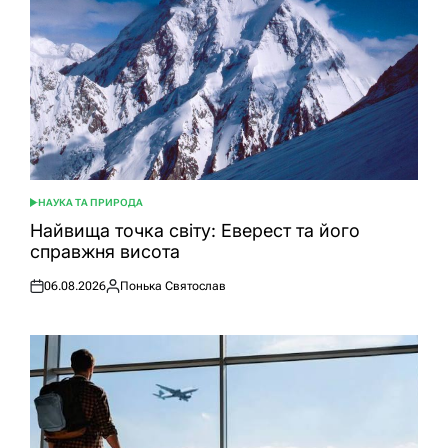
НАУКА ТА ПРИРОДА
ОПУБЛІКУВАТИ
У
Найвища точка світу: Еверест та його
справжня висота
06.08.2026
Понька Святослав
Оприлюднено
Опубліковано