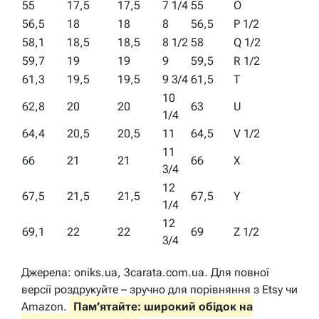
55
17,5
17,5
7 1/4
55
O
56,5
18
18
8
56,5
P 1/2
58,1
18,5
18,5
8 1/2
58
Q 1/2
59,7
19
19
9
59,5
R 1/2
61,3
19,5
19,5
9 3/4
61,5
T
10
62,8
20
20
63
U
1/4
64,4
20,5
20,5
11
64,5
V 1/2
11
66
21
21
66
X
3/4
12
67,5
21,5
21,5
67,5
Y
1/4
12
69,1
22
22
69
Z 1/2
3/4
Джерела: oniks.ua, 3carata.com.ua. Для повної
версії роздрукуйте – зручно для порівняння з Etsy чи
Amazon.
Пам’ятайте: широкий обідок на