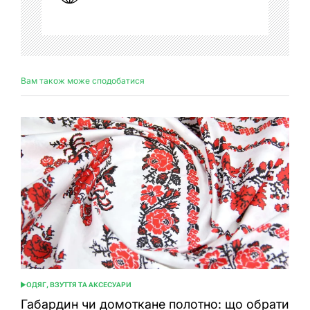
Вам також може сподобатися
ОДЯГ, ВЗУТТЯ ТА АКСЕСУАРИ
ОПУБЛІКУВАТИ
У
Габардин чи домоткане полотно: що обрати