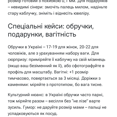
розмір готовий з похибкою 0,1 мм. Для подарунків
– невидимі сінери: змочіть палець милом, надіньте
стару каблучку, зніміть і віднесіть ювеліру.
Спеціальні кейси: обручки,
подарунки, вагітність
Обручки в Україні – 17-19 для жінок, 20-22 для
чоловіків, але з урахуванням набору ваги. Для
сюрпризу: приміряйте її каблучку на свій мізинець
(якщо ваш безіменний як її), або сфотографуйте в
профіль для масштабу. Вагітні: +1 розмір
тимчасово, повертається за 3 місяці. Доріжки з
каменями: міряйте з прототипом, бо вага тисне.
Культурний нюанс: в Україні обручки часто парні,
тож міряйте разом – весілля без “не лізе” варте
зусиль. Гумор: не даруйте розмір мами – пальці не
успадковуються як посуд.