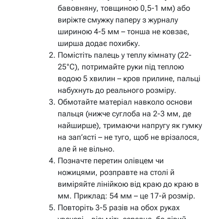
бавовняну, товщиною 0,5-1 мм) або
виріжте смужку паперу з журналу
шириною 4-5 мм – тонша не ковзає,
ширша додає похибку.
Помістіть палець у теплу кімнату (22-
25°C), потримайте руки під теплою
водою 5 хвилин – кров прилине, пальці
набухнуть до реального розміру.
Обмотайте матеріал навколо основи
пальця (нижче суглоба на 2-3 мм, де
найширше), тримаючи напругу як гумку
на зап’ясті – не туго, щоб не врізалося,
але й не вільно.
Позначте перетин олівцем чи
ножицями, розправте на столі й
виміряйте лінійкою від краю до краю в
мм. Приклад: 54 мм – це 17-й розмір.
Повторіть 3-5 разів на обох руках