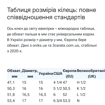
Таблиця розмірів кілець: повне
співвідношення стандартів
Ось ключ до світу ювелірки – міжнародна таблиця,
де обхват пальця в мм стає універсальним кодом.
В Україні розмір = діаметр у мм, Європа бере
обхват. Дані з oniks.ua та 3carata.com.ua, стабільні
з 2020-х.
Обхват,
Діаметр,
Європа
Великобритані
Україна
США
мм
мм
(EU)
(UK)
47,1
15
15
4 1/4
47
H 1/2
50,3
16
16
5 1/2
50,5
K 1/2
51,8
16,5
16,5
6
52
L 1/2
53,4
17
17
6 3/4
53,5
N