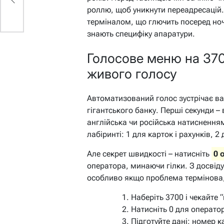
роллю, щоб уникнути переадресацій
терміналом, що глючить посеред ночі
знають специфіку апаратури.
Голосове меню на 370
живого голосу
Автоматизований голос зустрічає ва
гігантського банку. Перші секунди –
англійська чи російська натисненням
лабіринті: 1 для карток і рахунків, 2
Але секрет швидкості – натисніть
0 
оператора, минаючи гілки. З досвіду
особливо якщо проблема термінова,
Наберіть 3700 і чекайте 
Натисніть 0 для операто
Підготуйте дані: номер к