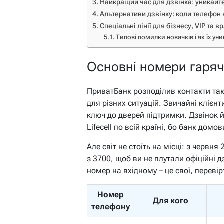
Найкращий час для дзвінка: уникайте
Альтернативи дзвінку: коли телефон 
Спеціальні лінії для бізнесу, VIP та 
Типові помилки новачків і як їх ун
Основні номери гарячої
ПриватБанк розподілив контакти так
для різних ситуацій. Звичайні клієн
ключ до дверей підтримки. Дзвінок й
Lifecell по всій країні, бо банк дом
Але світ не стоїть на місці: з червн
з 3700, щоб ви не плутали офіційні 
номер на вхідному – це свої, переві
Номер
Для кого
телефону