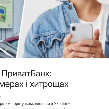
 ПриватБанк:
омерах і хитрощах
в
ршим порятунком, якщо ви в Україні –