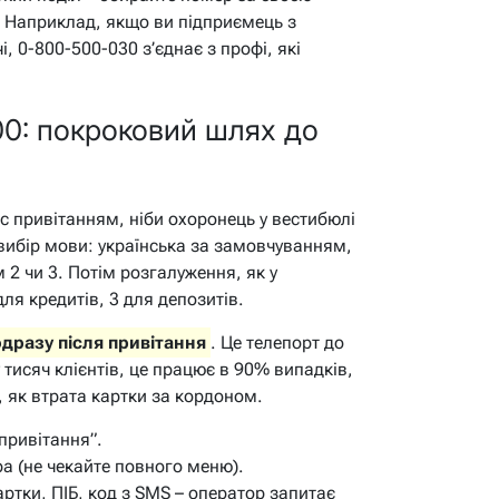
. Наприклад, якщо ви підприємець з
, 0-800-500-030 з’єднає з профі, які
0: покроковий шлях до
с привітанням, ніби охоронець у вестибюлі
 вибір мови: українська за замовчуванням,
 2 чи 3. Потім розгалуження, як у
 для кредитів, 3 для депозитів.
одразу після привітання
. Це телепорт до
 тисяч клієнтів, це працює в 90% випадків,
 як втрата картки за кордоном.
“привітання”.
ра (не чекайте повного меню).
артки, ПІБ, код з SMS – оператор запитає