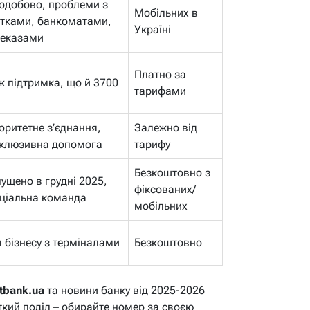
одобово, проблеми з
Мобільних в
тками, банкоматами,
Україні
реказами
Платно за
ж підтримка, що й 3700
тарифами
оритетне з’єднання,
Залежно від
склюзивна допомога
тарифу
Безкоштовно з
ущено в грудні 2025,
фіксованих/
ціальна команда
мобільних
 бізнесу з терміналами
Безкоштовно
atbank.ua
та новини банку від 2025-2026
ткий поділ – обирайте номер за своєю