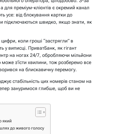
мобільного оператора, цілодобово. З-за
 а для преміум-клієнтів є окремий канал
ють усе: від блокування картки до
ори підключаються швидко, якщо знати, як
 цифри, коли гроші “застрягли” в
ь у виписці. ПриватБанк, як гігант
ентр на ногах 24/7, обробляючи мільйони
 може з’їсти хвилини, тож розберемо все
ворився на блискавичну перемогу.
джує стабільність цих номерів станом на
 Тепер зануримося глибше, щоб ви не
о який
шлях до живого голосу