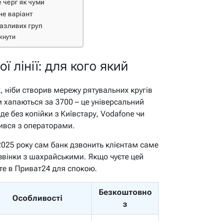
 черг як чуми
не варіант
вразливих груп
икнути
 лінії: для кого який
, ніби створив мережу рятувальних кругів
ти хапаються за 3700 – це універсальний
де без копійки з Київстару, Vodafone чи
овився з операторами.
я 2025 року сам банк дзвонить клієнтам саме
дзвінки з шахрайськими. Якщо чуєте цей
рте в Приват24 для спокою.
Безкоштовно
Особливості
з