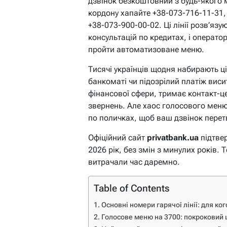
дзвінок безкоштовний з будь-якого 
кордону хапайте +38-073-716-11-31,
+38-073-900-00-02. Ці лінії розв’язу
консультацій по кредитах, і операт
пройти автоматизоване меню.
Тисячі українців щодня набирають ці
банкоматі чи підозрілий платіж висит
фінансової сфери, тримає контакт-ц
звернень. Але хаос голосового меню
по поличках, щоб ваш дзвінок перет
Офіційний сайт
privatbank.ua
підтвер
2026 рік, без змін з минулих років.
витрачали час даремно.
Table of Contents
Основні номери гарячої лінії: для ког
Голосове меню на 3700: покроковий 