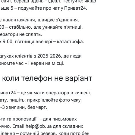
свят, середа вдень – ідеал. Тестуйте: якщо
більше 5 – подумайте про чат у Приват24.
навантаження, швидке з’єднання.
0 – стабільно, але уникайте п’ятниці.
ератори не сплять.
 9:00, п’ятниця ввечері – катастрофа.
дгуках клієнтів з 2025-2026, де люди
номте час – і нерви на місці.
 коли телефон не варіант
иват24 – це як мати оператора в кишені.
ату, пишіть: прикріплюйте фото чеку,
-3 хвилини, без черг.
рги та пропозиції” – для письмових
тично. Email help@pb.ua для складних
ділення – останній резерв, коли потрібен