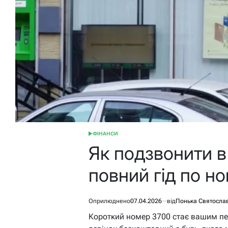
ФІНАНСИ
ОПУБЛІКУВАТИ
У
Як подзвонити в
повний гід по н
Оприлюднено
07.04.2026
від
Понька Святосла
Короткий номер 3700 стає вашим пе