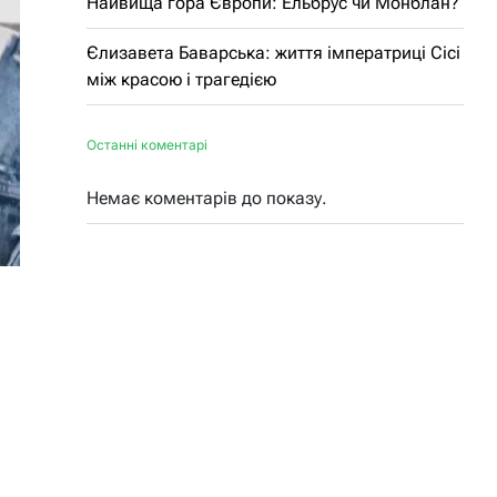
Найвища гора Європи: Ельбрус чи Монблан?
Єлизавета Баварська: життя імператриці Сісі
між красою і трагедією
Останні коментарі
Немає коментарів до показу.