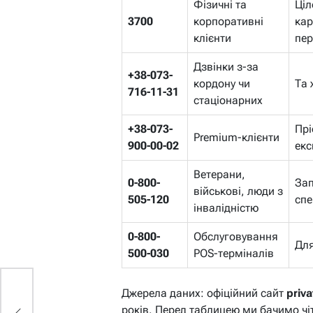
Фізичні та
Ціл
3700
корпоративні
кар
клієнти
пе
Дзвінки з-за
+38-073-
кордону чи
Та 
716-11-31
стаціонарних
+38-073-
Прі
Premium-клієнти
900-00-02
ек
Ветерани,
0-800-
Зап
військові, люди з
505-120
спе
інвалідністю
0-800-
Обслуговування
Для
500-030
POS-терміналів
Джерела даних: офіційний сайт
priv
і
років. Перед таблицею ми бачимо чі