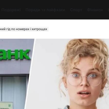
Подорожі
Поради та лайфхаки
Спорт
Фінанси
ний гід по номерах і хитрощах