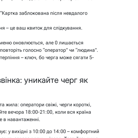
 “Картка заблокована після невдалого
я – це ваш квиток для слідкування.
 меню оновлюється, але 0 лишається
 повторіть голосно “оператор” чи “людина”.
 терпіння – ключ, бо черга може сягати 5-
інка: уникайте черг як
ота жила: оператори свіжі, черги короткі,
йте вечора 18:00-21:00, коли вся країна
не в навантаженні.
зує: у вихідні з 10:00 до 14:00 – комфортний