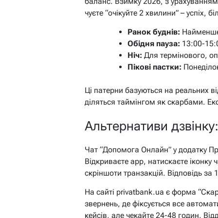
баланс. Взимку 2026, з урахуванням 
чуєте “очікуйте 2 хвилини” – успіх, 
Ранок буднів:
Найменше 
Обідня пауза:
13:00-15:0
Ніч:
Для термінового, оп
Пікові пастки:
Понеділок
Ці патерни базуються на реальних ві
діляться таймінгом як скарбами. Еко
Альтернативи дзвінку:
Чат “Допомога Онлайн” у додатку Пр
Відкриваєте app, натискаєте іконку ч
скріншоти транзакцій. Відповідь за 1
На сайті privatbank.ua є форма “Ска
звернень, де фіксується все автома
кейсів, але чекайте 24-48 годин. Від