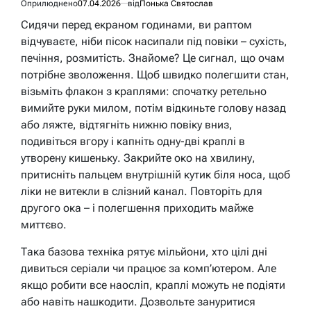
Оприлюднено
07.04.2026
від
Понька Святослав
Сидячи перед екраном годинами, ви раптом
відчуваєте, ніби пісок насипали під повіки – сухість,
печіння, розмитість. Знайоме? Це сигнал, що очам
потрібне зволоження. Щоб швидко полегшити стан,
візьміть флакон з краплями: спочатку ретельно
вимийте руки милом, потім відкиньте голову назад
або ляжте, відтягніть нижню повіку вниз,
подивіться вгору і капніть одну-дві краплі в
утворену кишеньку. Закрийте око на хвилину,
притисніть пальцем внутрішній кутик біля носа, щоб
ліки не витекли в слізний канал. Повторіть для
другого ока – і полегшення приходить майже
миттєво.
Така базова техніка рятує мільйони, хто цілі дні
дивиться серіали чи працює за комп’ютером. Але
якщо робити все наосліп, краплі можуть не подіяти
або навіть нашкодити. Дозвольте зануритися