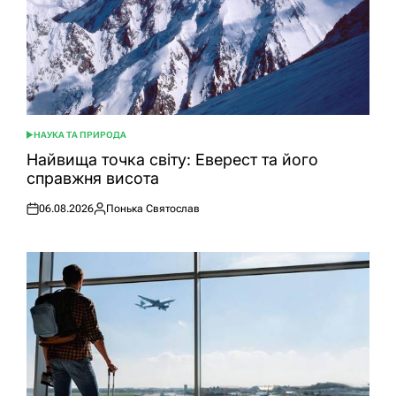
НАУКА ТА ПРИРОДА
ОПУБЛІКУВАТИ
У
Найвища точка світу: Еверест та його
справжня висота
06.08.2026
Понька Святослав
Оприлюднено
Опубліковано