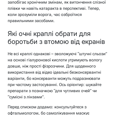
запобігає хронічним змінам, як витончення слізної
плівки чи навіть катаракта в перспективі. Тепер,
коли зрозуміли ворога, час озброїтися
правильними засобами.
Які очні краплі обрати для
боротьби з втомою від екранів
Не всі краплі однакові – зволожуючі “штучні сльози”
на основі гіалуронової кислоти утримують вологу
довше, ніж прості фізрозчини. Для щоденного
використання від відео ідеальні безконсервантні
варіанти, бо консерванти можуть подразнювати
при частому застосуванні. Ось орієнтир: шукайте
препарати з позначкою “для чутливих очей” чи
“сумісні з лінзами”.
Перед списком додамо: консультуйтеся з
офтальмологом, бо самолікування маскує