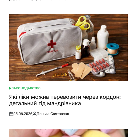
Оприлюднено
Опубліковано
ЗАКОНОДАВСТВО
ОПУБЛІКУВАТИ
У
Які ліки можна перевозити через кордон:
детальний гід мандрівника
25.06.2026
Понька Святослав
Оприлюднено
Опубліковано