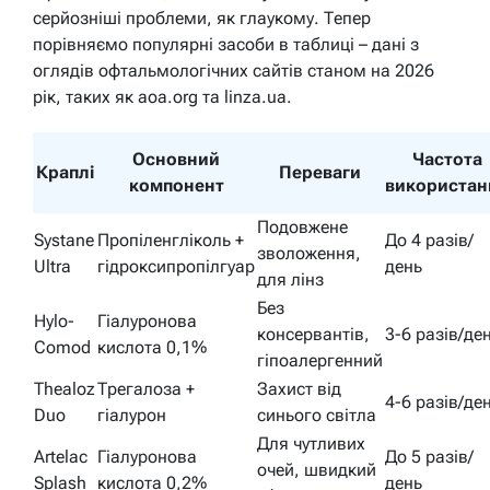
серйозніші проблеми, як глаукому. Тепер
порівняємо популярні засоби в таблиці – дані з
оглядів офтальмологічних сайтів станом на 2026
рік, таких як aoa.org та linza.ua.
Основний
Частота
Краплі
Переваги
компонент
використан
Подовжене
Systane
Пропіленгліколь +
До 4 разів/
зволоження,
Ultra
гідроксипропілгуар
день
для лінз
Без
Hylo-
Гіалуронова
консервантів,
3-6 разів/де
Comod
кислота 0,1%
гіпоалергенний
Thealoz
Трегалоза +
Захист від
4-6 разів/де
Duo
гіалурон
синього світла
Для чутливих
Artelac
Гіалуронова
До 5 разів/
очей, швидкий
Splash
кислота 0,2%
день