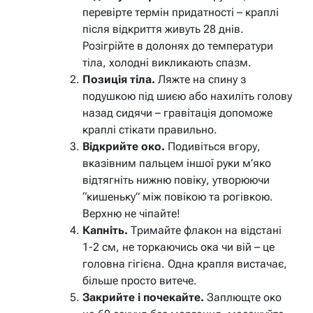
перевірте термін придатності – краплі
після відкриття живуть 28 днів.
Розігрійте в долонях до температури
тіла, холодні викликають спазм.
Позиція тіла.
Ляжте на спину з
подушкою під шиєю або нахиліть голову
назад сидячи – гравітація допоможе
краплі стікати правильно.
Відкрийте око.
Подивіться вгору,
вказівним пальцем іншої руки м’яко
відтягніть нижню повіку, утворюючи
“кишеньку” між повікою та рогівкою.
Верхню не чіпайте!
Капніть.
Тримайте флакон на відстані
1-2 см, не торкаючись ока чи вій – це
головна гігієна. Одна крапля вистачає,
більше просто витече.
Закрийте і почекайте.
Заплющте око