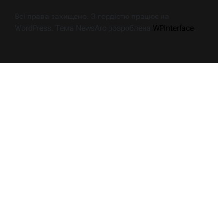
Всі права захищено. З гордістю працює на
WordPress. Тема NewsArc розроблена
WPInterface
.