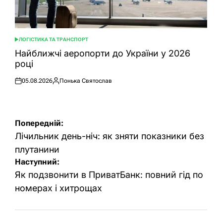
ЛОГІСТИКА ТА ТРАНСПОРТ
ОПУБЛІКУВАТИ
У
Найближчі аеропорти до України у 2026
році
05.08.2026
Понька Святослав
Оприлюднено
Опубліковано
Навігація
Попередній:
записів
Лічильник день-ніч: як зняти показники без
плутанини
Наступний:
Як подзвонити в ПриватБанк: повний гід по
номерах і хитрощах