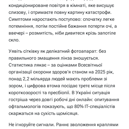
кондиціонироване повітря в кімнаті, яке висушує
слизову, і отримаєте повну картину катастрофи.
Симптоми наростають поступово: спочатку легке
потемніння, потім постійне бажання потерти очі, а
ввечері – розмитість, ніби дивитеся крізь запотіле
скло.
Уявіть сітківку як делікатний фотоапарат: без
правильного змащення лінза зношується.
Статистика лякає – за оцінками Всесвітньої
організації охорони здоров’я станом на 2025 рік,
понад 2,2 мільярда людей мають проблеми зі
зором, і цифрова втома посідає третє місце після
короткозорості та пресбіопії. В Україні ситуація
гостріша через довгі робочі дні онлайн: опитування
офтальмологів показують, що 80% IT-спеціалістів
скаржаться на сухість щомісяця.
Не ігноруйте сигнали. Раннє зволоження краплями