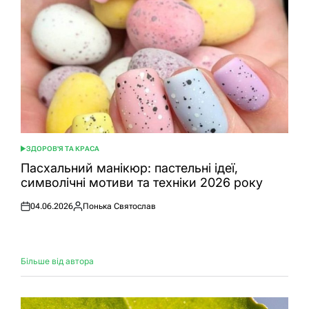
ЗДОРОВ'Я ТА КРАСА
ОПУБЛІКУВАТИ
У
Пасхальний манікюр: пастельні ідеї,
символічні мотиви та техніки 2026 року
04.06.2026
Понька Святослав
Оприлюднено
Опубліковано
Більше від автора