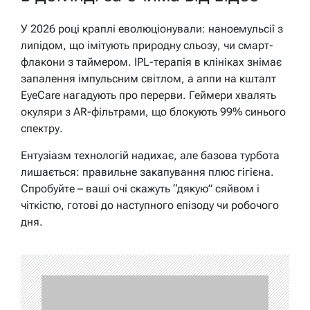
У 2026 році краплі еволюціонували: наноемульсії з
липідом, що імітують природну сльозу, чи смарт-
флакони з таймером. IPL-терапія в клініках знімає
запалення імпульсним світлом, а аппи на кшталт
EyeCare нагадують про перерви. Геймери хвалять
окуляри з AR-фільтрами, що блокують 99% синього
спектру.
Ентузіазм технологій надихає, але базова турбота
лишається: правильне закапування плюс гігієна.
Спробуйте – ваші очі скажуть “дякую” сяйвом і
чіткістю, готові до наступного епізоду чи робочого
дня.