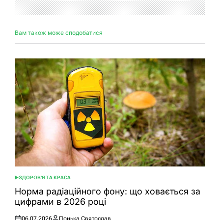
Вам також може сподобатися
ЗДОРОВ'Я ТА КРАСА
ОПУБЛІКУВАТИ
У
Норма радіаційного фону: що ховається за
цифрами в 2026 році
06.07.2026
Понька Святослав