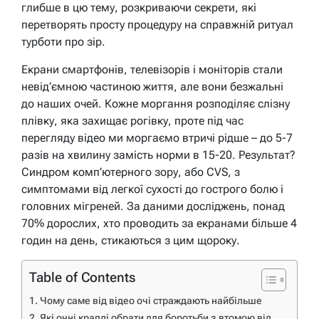
глибше в цю тему, розкриваючи секрети, які
перетворять просту процедуру на справжній ритуал
турботи про зір.
Екрани смартфонів, телевізорів і моніторів стали
невід’ємною частиною життя, але вони безжальні
до наших очей. Кожне моргання розподіляє слізну
плівку, яка захищає рогівку, проте під час
перегляду відео ми моргаємо втричі рідше – до 5-7
разів на хвилину замість норми в 15-20. Результат?
Синдром комп’ютерного зору, або CVS, з
симптомами від легкої сухості до гострого болю і
головних мігреней. За даними досліджень, понад
70% дорослих, хто проводить за екранами більше 4
годин на день, стикаються з цим щороку.
Table of Contents
Чому саме від відео очі страждають найбільше
Які очні краплі обрати для боротьби з втомою від