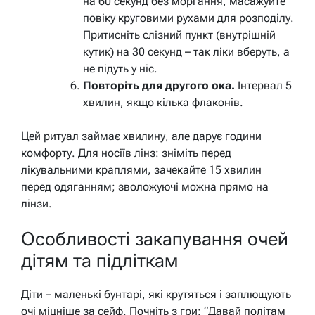
на 60 секунд без моргання, масажуйте
повіку круговими рухами для розподілу.
Притисніть слізний пункт (внутрішній
кутик) на 30 секунд – так ліки вберуть, а
не підуть у ніс.
Повторіть для другого ока.
Інтервал 5
хвилин, якщо кілька флаконів.
Цей ритуал займає хвилину, але дарує години
комфорту. Для носіїв лінз: зніміть перед
лікувальними краплями, зачекайте 15 хвилин
перед одяганням; зволожуючі можна прямо на
лінзи.
Особливості закапування очей
дітям та підліткам
Діти – маленькі бунтарі, які крутяться і заплющують
очі міцніше за сейф. Почніть з гри: “Давай політам