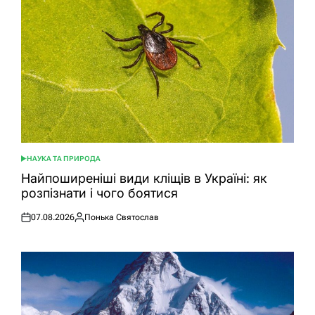
НАУКА ТА ПРИРОДА
ОПУБЛІКУВАТИ
У
Найпоширеніші види кліщів в Україні: як
розпізнати і чого боятися
07.08.2026
Понька Святослав
Оприлюднено
Опубліковано