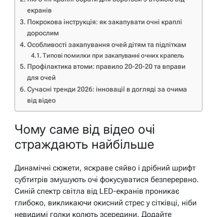
екранів
Покрокова інструкція: як закапувати очні краплі
дорослим
Особливості закапування очей дітям та підліткам
Типові помилки при закапуванні очних крапель
Профілактика втоми: правило 20-20-20 та вправи
для очей
Сучасні тренди 2026: інновації в догляді за очима
від відео
Чому саме від відео очі
страждають найбільше
Динамічні сюжети, яскраве сяйво і дрібний шрифт
субтитрів змушують очі фокусуватися безперервно.
Синій спектр світла від LED-екранів проникає
глибоко, викликаючи окисний стрес у сітківці, ніби
невидимі голки колють зсередини. Додайте