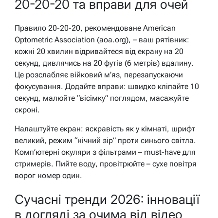
20-20-20 та вправи для очей
Правило 20-20-20, рекомендоване American
Optometric Association (aoa.org), – ваш рятівник:
кожні 20 хвилин відривайтеся від екрану на 20
секунд, дивлячись на 20 футів (6 метрів) вдалину.
Це розслабляє війковий м’яз, перезапускаючи
фокусування. Додайте вправи: швидко кліпайте 10
секунд, малюйте “вісімку” поглядом, масажуйте
скроні.
Налаштуйте екран: яскравість як у кімнаті, шрифт
великий, режим “нічний зір” проти синього світла.
Комп’ютерні окуляри з фільтрами – must-have для
стримерів. Пийте воду, провітрюйте – сухе повітря
ворог номер один.
Сучасні тренди 2026: інновації
в догляді за очима від відео