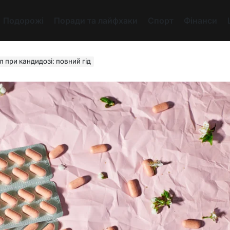
Подорожі
Поради та лайфхаки
Спорт
Фінанси
 при кандидозі: повний гід