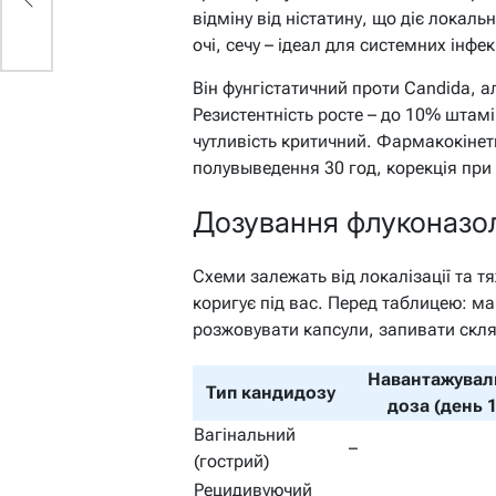
но
відміну від ністатину, що діє локал
очі, сечу – ідеал для системних інфек
Він фунгістатичний проти Candida, а
Резистентність росте – до 10% штамів
чутливість критичний. Фармакокіне
полувыведення 30 год, корекція при 
Дозування флуконазол
Схеми залежать від локалізації та тя
коригує під вас. Перед таблицею: м
розжовувати капсули, запивати скл
Навантажувал
Тип кандидозу
доза (день 1
Вагінальний
–
(гострий)
Рецидивуючий