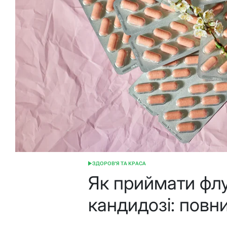
ЗДОРОВ'Я ТА КРАСА
ОПУБЛІКУВАТИ
У
Як приймати фл
кандидозі: повни