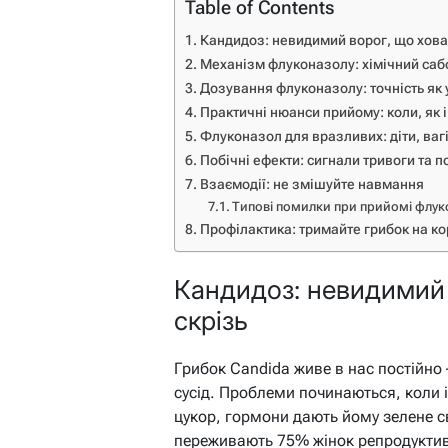
Table of Contents
Кандидоз: невидимий ворог, що хова
Механізм флуконазолу: хімічний саб
Дозування флуконазолу: точність як 
Практичні нюанси прийому: коли, як і
Флуконазол для вразливих: діти, вагіт
Побічні ефекти: сигнали тривоги та п
Взаємодії: не змішуйте навмання
Типові помилки при прийомі флук
Профілактика: тримайте грибок на ко
Кандидоз: невидимий 
скрізь
Грибок Candida живе в нас постійно 
сусід. Проблеми починаються, коли і
цукор, гормони дають йому зелене с
переживають 75% жінок репродуктивн