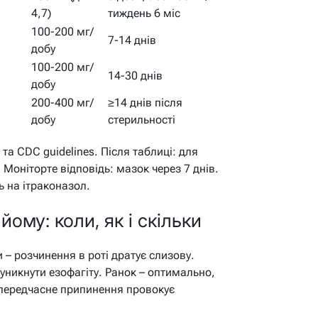
4,7)
тиждень 6 міс
100-200 мг/
7-14 днів
добу
100-200 мг/
14-30 днів
добу
200-400 мг/
≥14 днів після
добу
стерильності
а CDC guidelines. Після таблиці: для
. Моніторте відповідь: мазок через 7 днів.
ь на ітраконазол.
ому: коли, як і скільки
 – розчинення в роті дратує слизову.
 уникнути езофагіту. Ранок – оптимально,
е: передчасне припинення провокує