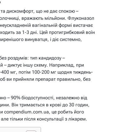
в
 та дискомфорт, що не дає спокою –
олочниці, вражають мільйони. Флуконазол
неускладненій вагінальній формі вистачає
иходить за 1-3 дні. Цей протигрибковий воїн
ширенішого винуватця, і діє системно,
без роздумів: тип кандидозу –
й – диктує іншу схему. Наприклад, при
-400 мг, потім 100-200 мг щодня тиждень-
щоб ви прийняли препарат правильно, без
о – 90% біодоступності, незалежно від
одини. Він тримається в крові до 30 годин,
ми compendium.com.ua, це робить його
ле тільки після консультації з лікарем.