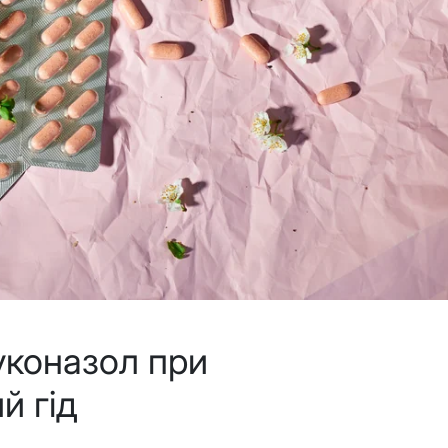
уконазол при
й гід