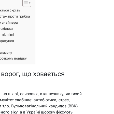
ється скрізь
отаж проти грибка
у снайпера
 скільки
ні, літні
орятунок
оназолу
роткому повідку
ворог, що ховається
– на шкірі, слизових, в кишечнику, як тихий
мунітет слабшає: антибіотики, стрес,
вітло. Вульвовагінальний кандидоз (ВВК)
ого віку, а в Україні щороку фіксують