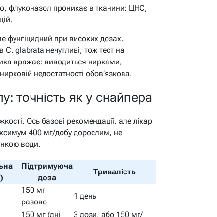
ьно, флуконазол проникає в тканини: ЦНС,
цій.
ле фунгіцидний при високих дозах.
 C. glabrata нечутливі, тож тест на
тика вражає: виводиться нирками,
нирковій недостатності обов’язкова.
у: точність як у снайпера
жкості. Ось базові рекомендації, але лікар
аксимум 400 мг/добу дорослим, не
янкою води.
ьна
Підтримуюча
Тривалість
)
доза
150 мг
1 день
разово
150 мг (дні
3 дози, або 150 мг/