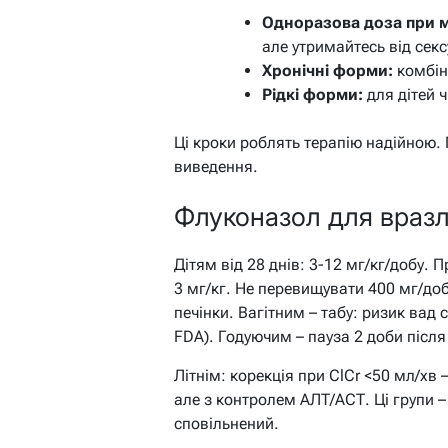
Одноразова доза при 
але утримайтесь від сексу
Хронічні форми:
комбін
Рідкі форми:
для дітей ч
Ці кроки роблять терапію надійною.
виведення.
Флуконазол для вразлив
Дітям від 28 днів: 3-12 мг/кг/добу. 
3 мг/кг. Не перевищувати 400 мг/до
печінки. Вагітним – табу: ризик вад с
FDA). Годуючим – пауза 2 доби після
Літнім: корекція при ClCr <50 мл/хв 
але з контролем АЛТ/АСТ. Ці групи –
сповільнений.