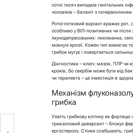
сотні тисяч випадків генітальних ін
чоловіків – баланіт з почервонінням
Ротоглотковий варіант вражає рот, ст
особливо у ВІЛ-позитивних чи після 
імунодепресованих: лихоманка, сепс
мокнучі ерозії. Кожен тип вимагає 
грибок мутує і повертається сильні
Діагностика – ключ: мазок, ПЛР чи 
кроків, бо свербіж може бути від бак
чи терапевта – це інвестиція в здоров
Механізм флуконазолу
грибка
Уявіть грибкову клітину як фортецю
триазоловий диверсант – блокує фе
ергостеролу. Стінки слабшають, гри