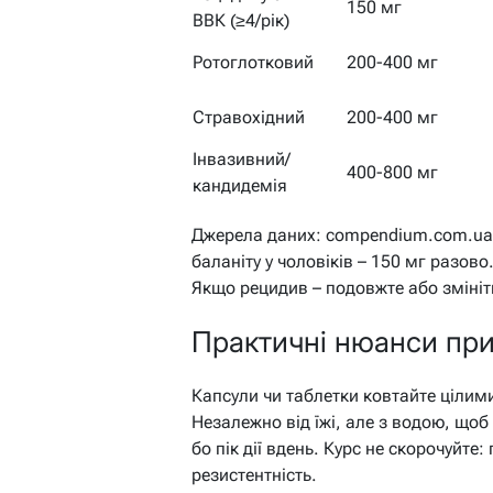
150 мг
ВВК (≥4/рік)
Ротоглотковий
200-400 мг
Стравохідний
200-400 мг
Інвазивний/
400-800 мг
кандидемія
Джерела даних: compendium.com.ua т
баланіту у чоловіків – 150 мг разово
Якщо рецидив – подовжте або змініт
Практичні нюанси прий
Капсули чи таблетки ковтайте цілими
Незалежно від їжі, але з водою, щоб
бо пік дії вдень. Курс не скорочуйт
резистентність.