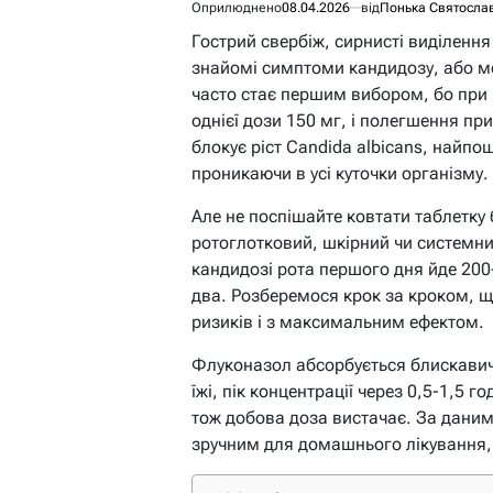
Оприлюднено
08.04.2026
від
Понька Святосла
Гострий свербіж, сирнисті виділення
знайомі симптоми кандидозу, або м
часто стає першим вибором, бо при 
однієї дози 150 мг, і полегшення пр
блокує ріст Candida albicans, найпо
проникаючи в усі куточки організму.
Але не поспішайте ковтати таблетку 
ротоглотковий, шкірний чи системни
кандидозі рота першого дня йде 200
два. Розберемося крок за кроком, 
ризиків і з максимальним ефектом.
Флуконазол абсорбується блискавичн
їжі, пік концентрації через 0,5-1,5 г
тож добова доза вистачає. За дани
зручним для домашнього лікування, а