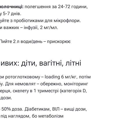
молочниці:
полегшення за 24-72 години,
 5-7 днів.
уйте з пробіотиками для мікрофлори.
и важких – інфузії, 2 мг/мл.
 Пийте 2 л води/день – прискорює
их: діти, вагітні, літні
При ротоглотковому – loading 6 мг/кг, потім
бу. Для немовлят – обережно, моніторинг
ерця, скелету в 1 триместрі (категорія D,
 дози.
– 50% доза. Діабетикам, ВІЛ – вищі дози,
 під наглядом, бо метаболізм