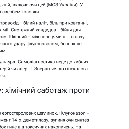
фекцій, включаючи цей (МОЗ України). У
 і свербем головки.
равохід – білий наліт, біль при ковтанні,
хімії. Системний кандидоз – бійня для
ис. Шкірний – між пальцями ніг, в паху,
точного удару флуконазолом, бо інакше
шим.
культура. Самодіагностика веде до хибних
терій чи алергії. Зверніться до гінеколога
’я.
: хімічний саботаж проти
 з ергостеролових цеглинок. Флуконазол –
рмент 14-α-деметилазу, зупиняючи синтез
бок гине від токсичних накопичень. На