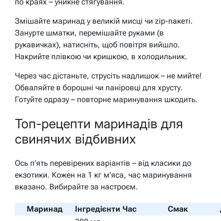
по краях – уникне стягування.
Змішайте маринад у великій мисці чи zip-пакеті.
Занурте шматки, перемішайте руками (в
рукавичках), натисніть, щоб повітря вийшло.
Накрийте плівкою чи кришкою, в холодильник.
Через час дістаньте, струсіть надлишок – не мийте!
Обваляйте в борошні чи паніровці для хрусту.
Готуйте одразу – повторне маринування шкодить.
Топ-рецепти маринадів для
свинячих відбивних
Ось п’ять перевірених варіантів – від класики до
екзотики. Кожен на 1 кг м’яса, час маринування
вказано. Вибирайте за настроєм.
Маринад
Інгредієнти
Час
Смак