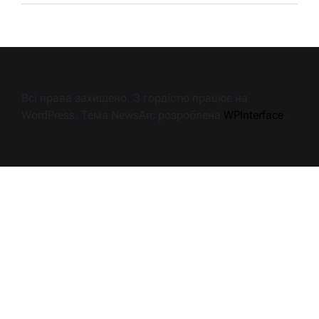
Всі права захищено. З гордістю працює на
WordPress. Тема NewsArc розроблена
WPInterface
.