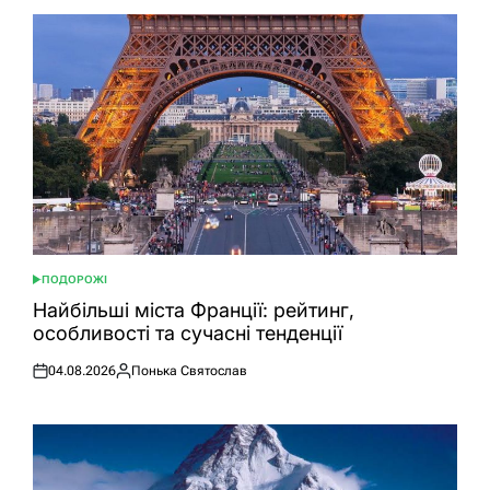
ПОДОРОЖІ
ОПУБЛІКУВАТИ
У
Найбільші міста Франції: рейтинг,
особливості та сучасні тенденції
04.08.2026
Понька Святослав
Оприлюднено
Опубліковано