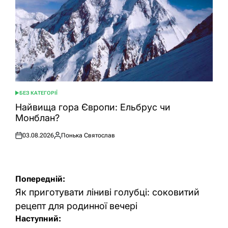
БЕЗ КАТЕГОРІЇ
ОПУБЛІКУВАТИ
У
Найвища гора Європи: Ельбрус чи
Монблан?
03.08.2026
Понька Святослав
Оприлюднено
Опубліковано
Навігація
Попередній:
записів
Як приготувати ліниві голубці: соковитий
рецепт для родинної вечері
Наступний: