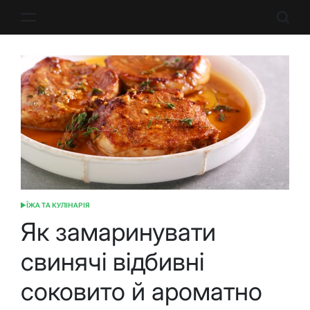
Перейти
до
вмісту
ЇЖА ТА КУЛІНАРІЯ
ОПУБЛІКУВАТИ
У
Як замаринувати
свинячі відбивні
соковито й ароматно