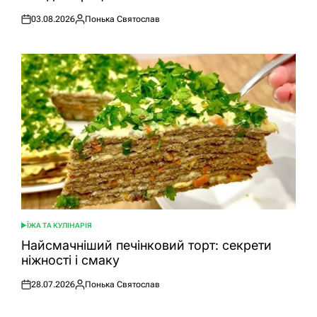
03.08.2026
Понька Святослав
Оприлюднено
Опубліковано
ЇЖА ТА КУЛІНАРІЯ
ОПУБЛІКУВАТИ
У
Найсмачніший печінковий торт: секрети
ніжності і смаку
28.07.2026
Понька Святослав
Оприлюднено
Опубліковано