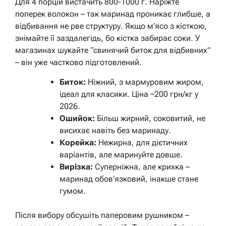
Для 4 порцій вистачить 800-1000 г. Наріжте
поперек волокон – так маринад проникає глибше, а
відбивання не рве структуру. Якщо м’ясо з кісткою,
знімайте її заздалегідь, бо кістка забирає соки. У
магазинах шукайте “свинячий биток для відбивних”
– він уже частково підготовлений.
Биток:
Ніжний, з мармуровим жиром,
ідеал для класики. Ціна ~200 грн/кг у
2026.
Ошийок:
Більш жирний, соковитий, не
висихає навіть без маринаду.
Корейка:
Нежирна, для дієтичних
варіантів, але маринуйте довше.
Вирізка:
Суперніжна, але крихка –
маринад обов’язковий, інакше стане
гумом.
Після вибору обсушіть паперовим рушником –