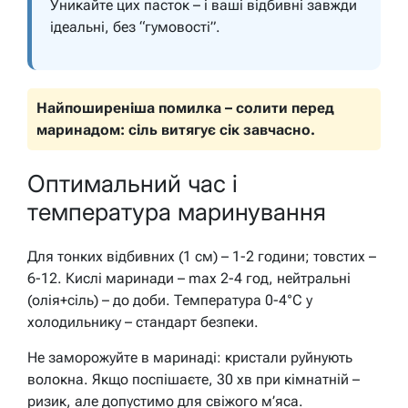
Уникайте цих пасток – і ваші відбивні завжди
ідеальні, без “гумовості”.
Найпоширеніша помилка – солити перед
маринадом: сіль витягує сік завчасно.
Оптимальний час і
температура маринування
Для тонких відбивних (1 см) – 1-2 години; товстих –
6-12. Кислі маринади – max 2-4 год, нейтральні
(олія+сіль) – до доби. Температура 0-4°C у
холодильнику – стандарт безпеки.
Не заморожуйте в маринаді: кристали руйнують
волокна. Якщо поспішаєте, 30 хв при кімнатній –
ризик, але допустимо для свіжого м’яса.