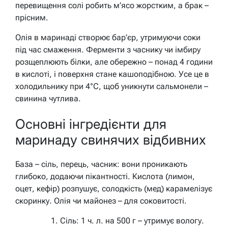
перевищення солі робить м’ясо жорстким, а брак –
прісним.
Олія в маринаді створює бар’єр, утримуючи соки
під час смаження. Ферменти з часнику чи імбиру
розщеплюють білки, але обережно – понад 4 години
в кислоті, і поверхня стане кашоподібною. Усе це в
холодильнику при 4°C, щоб уникнути сальмонели –
свинина чутлива.
Основні інгредієнти для
маринаду свинячих відбивних
База – сіль, перець, часник: вони проникають
глибоко, додаючи пікантності. Кислота (лимон,
оцет, кефір) розпушує, солодкість (мед) карамелізує
скоринку. Олія чи майонез – для соковитості.
Сіль: 1 ч. л. на 500 г – утримує вологу.