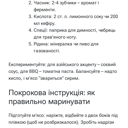
Часник: 2-4 зубчики – аромат і
ферменти.
Кислота: 2 ст. л. лимонного соку чи 200
мл кефіру.
Спеції: паприка для димності, чебрець
для трав’яного ноту.
Рідина: мінералка чи пиво для
газованості.
Експериментуйте: для азійського акценту – соєвий
соус, для BBQ – томатна паста. Балансуйте – надто
кисло, і м’ясо “звариться” сирим.
Покрокова інструкція: як
правильно маринувати
Підготуйте м’ясо: наріжте, відбийте з двох боків під
плівкою (щоб не розбризкалося). Зробіть надрізи