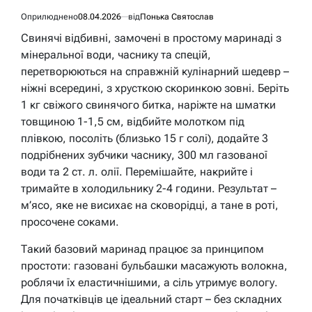
Оприлюднено
08.04.2026
від
Понька Святослав
Свинячі відбивні, замочені в простому маринаді з
мінеральної води, часнику та спецій,
перетворюються на справжній кулінарний шедевр –
ніжні всередині, з хрусткою скоринкою зовні. Беріть
1 кг свіжого свинячого битка, наріжте на шматки
товщиною 1-1,5 см, відбийте молотком під
плівкою, посоліть (близько 15 г солі), додайте 3
подрібнених зубчики часнику, 300 мл газованої
води та 2 ст. л. олії. Перемішайте, накрийте і
тримайте в холодильнику 2-4 години. Результат –
м’ясо, яке не висихає на сковорідці, а тане в роті,
просочене соками.
Такий базовий маринад працює за принципом
простоти: газовані бульбашки масажують волокна,
роблячи їх еластичнішими, а сіль утримує вологу.
Для початківців це ідеальний старт – без складних