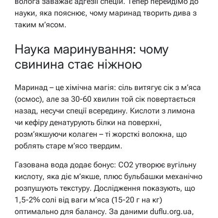
волога заважає адгезії спецій. Тепер перейдімо до
науки, яка пояснює, чому маринад творить дива з
таким м’ясом.
Наука маринування: чому
свинина стає ніжною
Маринад – це хімічна магія: сіль витягує сік з м’яса
(осмос), але за 30-60 хвилин той сік повертається
назад, несучи спеції всередину. Кислоти з лимона
чи кефіру денатурують білки на поверхні,
розм’якшуючи колаген – ті жорсткі волокна, що
роблять старе м’ясо твердим.
Газована вода додає бонус: CO2 утворює вугільну
кислоту, яка діє м’якше, плюс бульбашки механічно
розпушують текстуру. Дослідження показують, що
1,5-2% солі від ваги м’яса (15-20 г на кг)
оптимально для балансу. За даними duflu.org.ua,