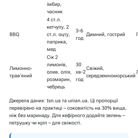
імбир,
часник
4 ст.л.
кетчупу, 2
3-6
BBQ
ст.л. оцту,
Димний, гострий
год
паприка,
мед
Сік 2
лимонів,
30
Лимонно-
Свіжий,
олив. олія,
хв-2
трав’яний
середземноморський
розмарин,
год
чебрець
Джерела даних: tsn.ua та unian.ua. Ці пропорції
перевірено на практиці – соковитість на 30% вища,
ніж без маринаду. Для кефірного додайте зелень –
петрушку чи кріп – для свіжості.