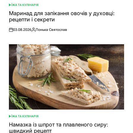
ЇЖА ТА КУЛІНАРІЯ
ОПУБЛІКУВАТИ
У
Маринад для запікання овочів у духовці:
рецепти і секрети
03.08.2026
Понька Святослав
Оприлюднено
Опубліковано
ЇЖА ТА КУЛІНАРІЯ
ОПУБЛІКУВАТИ
У
Намазка із шпрот та плавленого сиру:
швидкий рецепт