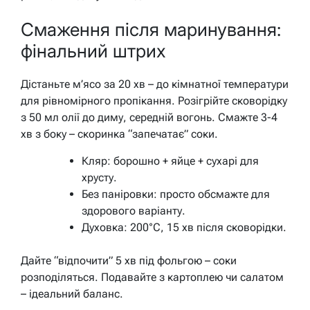
Смаження після маринування:
фінальний штрих
Дістаньте м’ясо за 20 хв – до кімнатної температури
для рівномірного пропікання. Розігрійте сковорідку
з 50 мл олії до диму, середній вогонь. Смажте 3-4
хв з боку – скоринка “запечатає” соки.
Кляр: борошно + яйце + сухарі для
хрусту.
Без паніровки: просто обсмажте для
здорового варіанту.
Духовка: 200°C, 15 хв після сковорідки.
Дайте “відпочити” 5 хв під фольгою – соки
розподіляться. Подавайте з картоплею чи салатом
– ідеальний баланс.