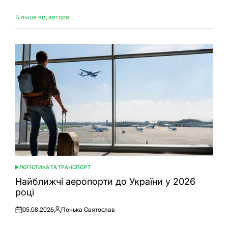
Більше від автора
ЛОГІСТИКА ТА ТРАНСПОРТ
ОПУБЛІКУВАТИ
У
Найближчі аеропорти до України у 2026
році
05.08.2026
Понька Святослав
Оприлюднено
Опубліковано