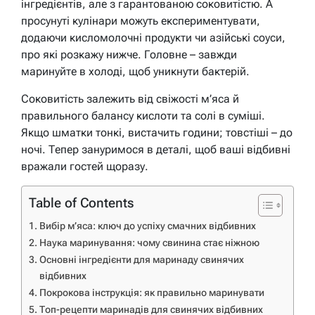
інгредієнтів, але з гарантованою соковитістю. А
просунуті кулінари можуть експериментувати,
додаючи кисломолочні продукти чи азійські соуси,
про які розкажу нижче. Головне – завжди
маринуйте в холоді, щоб уникнути бактерій.
Соковитість залежить від свіжості м’яса й
правильного балансу кислоти та солі в суміші.
Якщо шматки тонкі, вистачить години; товстіші – до
ночі. Тепер зануримося в деталі, щоб ваші відбивні
вражали гостей щоразу.
Table of Contents
Вибір м’яса: ключ до успіху смачних відбивних
Наука маринування: чому свинина стає ніжною
Основні інгредієнти для маринаду свинячих
відбивних
Покрокова інструкція: як правильно маринувати
Топ-рецепти маринадів для свинячих відбивних