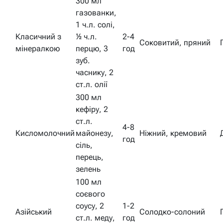
300 мл
газованки,
1 ч.л. солі,
Класичний з
½ ч.л.
2-4
Соковитий, пряний
мінералкою
перцю, 3
год
зуб.
часнику, 2
ст.л. олії
300 мл
кефіру, 2
ст.л.
4-8
Кисломолочний
майонезу,
Ніжний, кремовий
год
сіль,
перець,
зелень
100 мл
соєвого
соусу, 2
1-2
Азійський
Солодко-солоний
ст.л. меду,
год