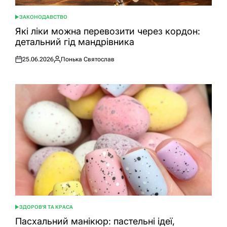
ЗАКОНОДАВСТВО
ОПУБЛІКУВАТИ
У
Які ліки можна перевозити через кордон:
детальний гід мандрівника
25.06.2026
Понька Святослав
Оприлюднено
Опубліковано
ЗДОРОВ'Я ТА КРАСА
ОПУБЛІКУВАТИ
У
Пасхальний манікюр: пастельні ідеї,