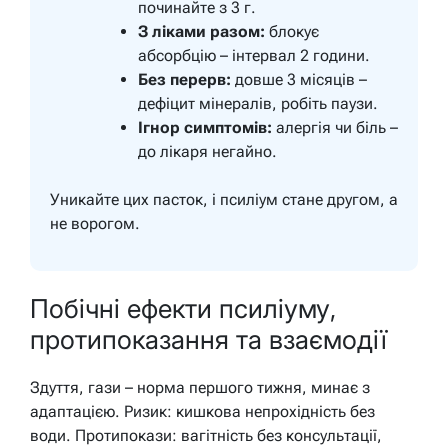
починайте з 3 г.
З ліками разом:
блокує
абсорбцію – інтервал 2 години.
Без перерв:
довше 3 місяців –
дефіцит мінералів, робіть паузи.
Ігнор симптомів:
алергія чи біль –
до лікаря негайно.
Уникайте цих пасток, і псиліум стане другом, а
не ворогом.
Побічні ефекти псиліуму,
протипоказання та взаємодії
Здуття, гази – норма першого тижня, минає з
адаптацією. Ризик: кишкова непрохідність без
води. Протипокази: вагітність без консультації,