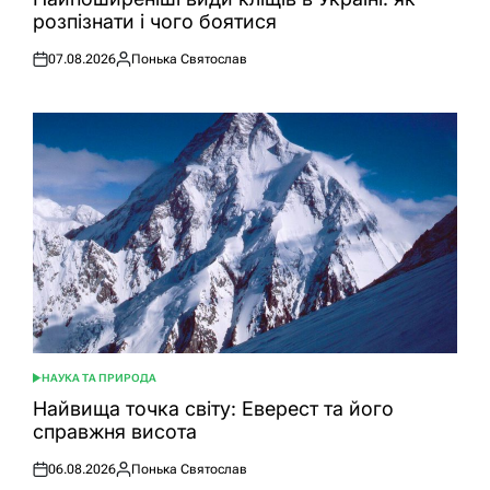
розпізнати і чого боятися
07.08.2026
Понька Святослав
Оприлюднено
Опубліковано
НАУКА ТА ПРИРОДА
ОПУБЛІКУВАТИ
У
Найвища точка світу: Еверест та його
справжня висота
06.08.2026
Понька Святослав
Оприлюднено
Опубліковано