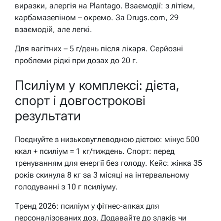
виразки, алергія на Plantago. Взаємодії: з літієм,
карбамазепіном – окремо. За Drugs.com, 29
взаємодій, але легкі.
Для вагітних – 5 г/день після лікаря. Серйозні
проблеми рідкі при дозах до 20 г.
Псиліум у комплексі: дієта,
спорт і довгострокові
результати
Поєднуйте з низьковуглеводною дієтою: мінус 500
ккал + псиліум = 1 кг/тиждень. Спорт: перед
тренуванням для енергії без голоду. Кейс: жінка 35
років скинула 8 кг за 3 місяці на інтервальному
голодуванні з 10 г псиліуму.
Тренд 2026: псиліум у фітнес-апках для
персоналізованих доз. Додавайте до злаків чи