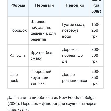
Форма
Переваги
Недоліки
(за
500г)
Швидке
Густий смак,
150-
набухання,
Порошок
потребує
250
дешевий, для
води
грн
рецептів
Дорожче,
300-
Зручно, без
Капсули
повільніше
500
смаку
діє
грн
Природний
200-
Ціле
Довше
хруст, для
350
husk
розчиняється
випічки
грн
Дані з сайтів виробників як Now Foods та Solgar
(2026). Порошок – фаворит для схуднення через
швидку дію.