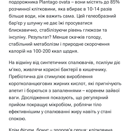
подорожника Plantago ovata – вони містять до 85%
розчинної клітковини, яка вбирає в 10-14 разів
більше води, ніж важить сама. Цей гелеобразний
бар’єр у шлунку не дає їжі просуватися
блискавично, стабілізуючи рівень глюкози та
інсуліну. Результат? Менше скачків голоду,
стабільний метаболізм і природне скорочення
калорій на 100-200 ккал щодня.
На відміну від синтетичних спалювачів, псиліум діє
м’яко, живлячи корисні бактерії в кишечнику.
Пребіотична дія стимулює вироблення
коротколанцюгових жирних кислот, які пригнічують
апетит і борються з запаленнями – коренем зайвої
ваги. Дослідження показують, що регулярний
прийом покращує мікробіом, роблячи тіло
ефективнішим у спалюванні жиру навіть у стані
спокою.
Крім фігури, бонус – здоров’я серця: клітковина