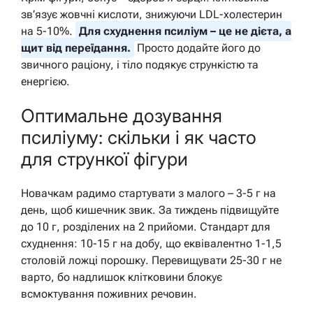
зв’язує жовчні кислоти, знижуючи LDL-холестерин
на 5-10%.
Для схуднення псиліум – це не дієта, а
щит від переїдання.
Просто додайте його до
звичного раціону, і тіло подякує стрункістю та
енергією.
Оптимальне дозування
псиліуму: скільки і як часто
для стрункої фігури
Новачкам радимо стартувати з малого – 3-5 г на
день, щоб кишечник звик. За тиждень підвищуйте
до 10 г, розділених на 2 прийоми. Стандарт для
схуднення: 10-15 г на добу, що еквівалентно 1-1,5
столовій ложці порошку. Перевищувати 25-30 г не
варто, бо надлишок клітковини блокує
всмоктування поживних речовин.