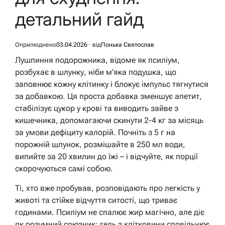
детальний гайд
Оприлюднено
03.04.2026
від
Понька Святослав
Лушпиння подорожника, відоме як псиліум,
розбухає в шлунку, ніби м’яка подушка, що
заповнює кожну клітинку і блокує імпульс тягнутися
за добавкою. Ця проста добавка зменшує апетит,
стабілізує цукор у крові та виводить зайве з
кишечника, допомагаючи скинути 2-4 кг за місяць
за умови дефіциту калорій. Почніть з 5 г на
порожній шлунок, розмішайте в 250 мл води,
випийте за 20 хвилин до їжі – і відчуйте, як порції
скорочуються самі собою.
Ті, хто вже пробував, розповідають про легкість у
животі та стійке відчуття ситості, що триває
годинами. Псиліум не спалює жир магічно, але діє
як розумний союзник: гель з клітковини сповільнює