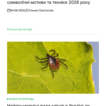
символічні мотиви та техніки 2026 року
04.06.2026
Понька Святослав
Оприлюднено
Опубліковано
Більше від автора
НАУКА ТА ПРИРОДА
ОПУБЛІКУВАТИ
У
Найпоширеніші види кліщів в Україні: як