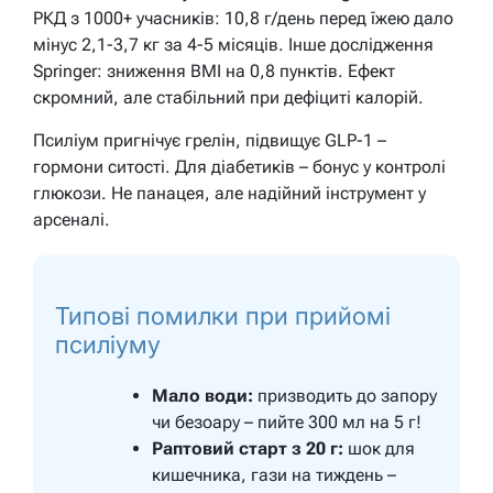
РКД з 1000+ учасників: 10,8 г/день перед їжею дало
мінус 2,1-3,7 кг за 4-5 місяців. Інше дослідження
Springer: зниження BMI на 0,8 пунктів. Ефект
скромний, але стабільний при дефіциті калорій.
Псиліум пригнічує грелін, підвищує GLP-1 –
гормони ситості. Для діабетиків – бонус у контролі
глюкози. Не панацея, але надійний інструмент у
арсеналі.
Типові помилки при прийомі
псиліуму
Мало води:
призводить до запору
чи безоару – пийте 300 мл на 5 г!
Раптовий старт з 20 г:
шок для
кишечника, гази на тиждень –