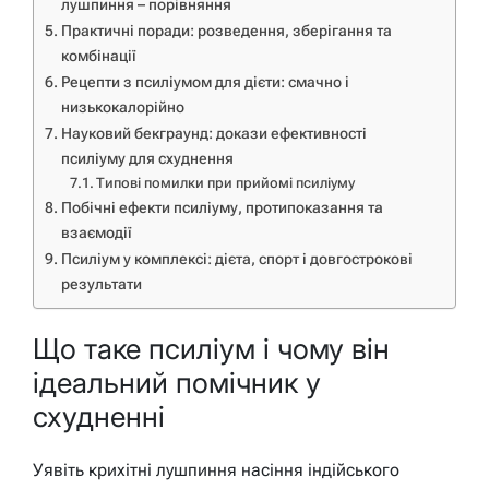
лушпиння – порівняння
Практичні поради: розведення, зберігання та
комбінації
Рецепти з псиліумом для дієти: смачно і
низькокалорійно
Науковий бекграунд: докази ефективності
псиліуму для схуднення
Типові помилки при прийомі псиліуму
Побічні ефекти псиліуму, протипоказання та
взаємодії
Псиліум у комплексі: дієта, спорт і довгострокові
результати
Що таке псиліум і чому він
ідеальний помічник у
схудненні
Уявіть крихітні лушпиння насіння індійського