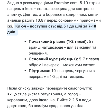
Згідно з рекомендаціями Examine.com, 5-10 г тричі
на день з їжею – золота середина для контролю
апетиту. Для тих, хто бореться з ожирінням, мета-
аналізи радять 10,8 г перед основними прийомами
їжі.
Ключ – поступовість: від 5 г до цілі за 7-10
днів.
Початковий рівень (1-2 тижні):
5 г
вранці натщесерце – для звикання та
очищення.
Основний курс (місяць+):
5-7 г перед
обідом і вечерею – максимум ситості.
Підтримка:
10 г на день, чергуючи з
перервами 1-2 дні на тиждень.
Після списку завжди перевіряйте самопочуття:
якщо стілець став регулярним, а голод –
керованим, доза ідеальна. Пийте 2-2,5 л води
додатково, бо псиліум краде вологу з тіла.