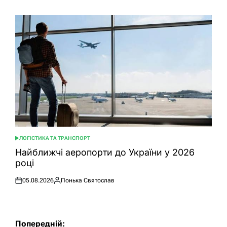
ЛОГІСТИКА ТА ТРАНСПОРТ
ОПУБЛІКУВАТИ
У
Найближчі аеропорти до України у 2026
році
05.08.2026
Понька Святослав
Оприлюднено
Опубліковано
Навігація
Попередній: