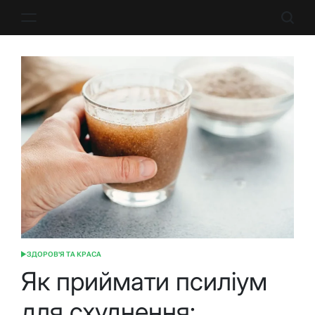
Перейти
до
вмісту
ЗДОРОВ'Я ТА КРАСА
ОПУБЛІКУВАТИ
У
Як приймати псиліум
для схуднення: