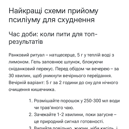
Найкращі схеми прийому
псиліуму для схуднення
Час доби: коли пити для топ-
результатів
Ранковий ритуал – натщесерце, 5 г у теплій воді з
лимоном. Гель заповнює шлунок, блокуючи
сніданковий перекус. Перед обідом чи вечерею – за
30 хвилин, щоб уникнути вечірнього переїдання.
Вечірній варіант: 5 г за 2 години до сну для нічного
очищення кишечника.
Розмішайте порошок у 250-300 мл води
чи трав’яного чаю.
Зачекайте 1-2 хвилини, поки загусне –
це природний сигнал готовності.
Випийте повільно, жуючи, ніби кисіль, і