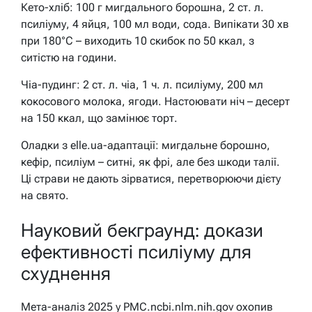
Кето-хліб: 100 г мигдального борошна, 2 ст. л.
псиліуму, 4 яйця, 100 мл води, сода. Випікати 30 хв
при 180°C – виходить 10 скибок по 50 ккал, з
ситістю на години.
Чіа-пудинг: 2 ст. л. чіа, 1 ч. л. псиліуму, 200 мл
кокосового молока, ягоди. Настоювати ніч – десерт
на 150 ккал, що замінює торт.
Оладки з elle.ua-адаптації: мигдальне борошно,
кефір, псиліум – ситні, як фрі, але без шкоди талії.
Ці страви не дають зірватися, перетворюючи дієту
на свято.
Науковий бекграунд: докази
ефективності псиліуму для
схуднення
Мета-аналіз 2025 у PMC.ncbi.nlm.nih.gov охопив