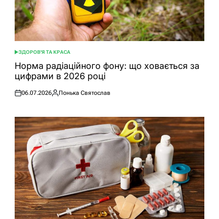
ЗДОРОВ'Я ТА КРАСА
ОПУБЛІКУВАТИ
У
Норма радіаційного фону: що ховається за
цифрами в 2026 році
06.07.2026
Понька Святослав
Оприлюднено
Опубліковано