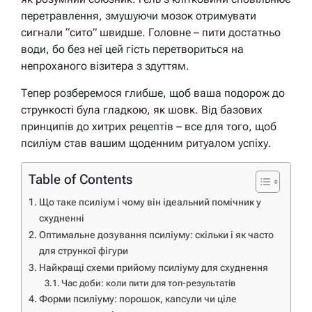
перетравлення, змушуючи мозок отримувати
сигнали “сито” швидше. Головне – пити достатньо
води, бо без неї цей гість перетвориться на
непроханого візитера з здуттям.
Тепер розберемося глибше, щоб ваша подорож до
стрункості була гладкою, як шовк. Від базових
принципів до хитрих рецептів – все для того, щоб
псиліум став вашим щоденним ритуалом успіху.
Table of Contents
Що таке псиліум і чому він ідеальний помічник у
схудненні
Оптимальне дозування псиліуму: скільки і як часто
для стрункої фігури
Найкращі схеми прийому псиліуму для схуднення
Час доби: коли пити для топ-результатів
Форми псиліуму: порошок, капсули чи ціле