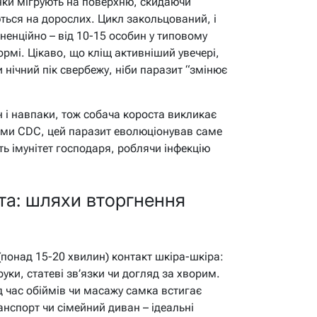
нки мігрують на поверхню, скидаючи
ються на дорослих. Цикл закольцований, і
ненційно – від 10-15 особин у типовому
ормі. Цікаво, що кліщ активніший увечері,
и нічний пік свербежу, ніби паразит “змінює
 і навпаки, тож собача короста викликає
ми CDC, цей паразит еволюціонував саме
ь імунітет господаря, роблячи інфекцію
та: шляхи вторгнення
понад 15-20 хвилин) контакт шкіра-шкіра:
уки, статеві зв’язки чи догляд за хворим.
ід час обіймів чи масажу самка встигає
нспорт чи сімейний диван – ідеальні