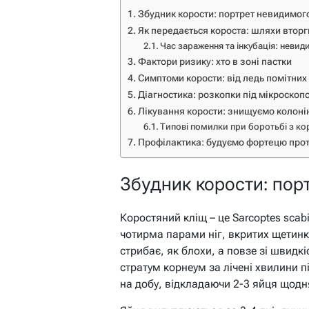
Збудник корости: портрет невидимог
Як передається короста: шляхи втор
Час зараження та інкубація: невид
Фактори ризику: хто в зоні пастки
Симптоми корости: від ледь помітни
Діагностика: розкопки під мікроскоп
Лікування корости: знищуємо колоні
Типові помилки при боротьбі з к
Профілактика: будуємо фортецю прот
Збудник корости: пор
Коростяний кліщ – це Sarcoptes scabi
чотирма парами ніг, вкритих щетинкам
стрибає, як блохи, а повзе зі швидк
стратум корнеум за лічені хвилини п
на добу, відкладаючи 2-3 яйця щодня