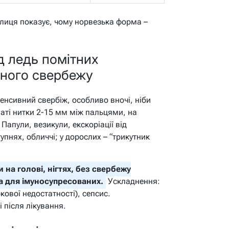
лиця показує, чому норвезька форма –
д ледь помітних
ьного свербежу
енсивний свербіж, особливо вночі, ніби
ваті нитки 2-15 мм між пальцями, на
. Папули, везикули, екскоріації від
тупнях, обличчі; у дорослих – “трикутник
 на голові, нігтях, без свербежу
а для імуносупресованих.
Ускладнення:
кової недостатності), сепсис.
 після лікування.