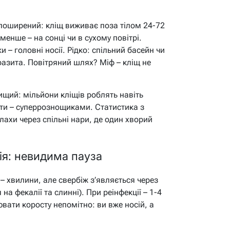
оширений: кліщ виживає поза тілом 24-72
менше – на сонці чи в сухому повітрі.
и – головні носії. Рідко: спільний басейн чи
разита. Повітряний шлях? Міф – кліщ не
вищий: мільйони кліщів роблять навіть
ти – суперрознощиками. Статистика з
лахи через спільні нари, де один хворий
ія: невидима пауза
– хвилини, але свербіж з’являється через
 на фекалії та слинні). При реінфекції – 1-4
вати коросту непомітно: ви вже носій, а