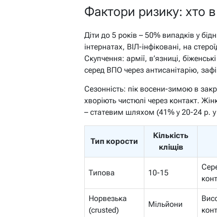
Фактори ризику: хто в
Діти до 5 років – 50% випадків у бідн
інтернатах, ВІЛ-інфіковані, на стеро
Скупчення: армії, в’язниці, біженськ
серед ВПО через антисанітарію, заф
Сезонність: пік восени-зимою в закр
хворіють чистюлі через контакт. Жін
– статевим шляхом (41% у 20-24 р. у
Кількість
Тип корости
кліщів
Сер
Типова
10-15
конт
Норвезька
Висо
Мільйони
(crusted)
конт