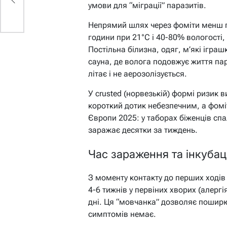
умови для “міграції” паразитів.
Непрямий шлях через фоміти менш п
години при 21°C і 40-80% вологості, 
Постільна білизна, одяг, м’які іграшк
сауна, де волога подовжує життя па
літає і не аерозолізується.
У crusted (норвезькій) формі ризик 
короткий дотик небезпечним, а фомі
Європи 2025: у таборах біженців спа
заражає десятки за тиждень.
Час зараження та інкубац
З моменту контакту до перших ходів 
4-6 тижнів у первіних хворих (алергія
дні. Ця “мовчанка” дозволяє поширю
симптомів немає.