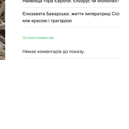
Найвища гора Європи: Ельбрус чи Монблан?
Єлизавета Баварська: життя імператриці Сісі
між красою і трагедією
Останні коментарі
Немає коментарів до показу.