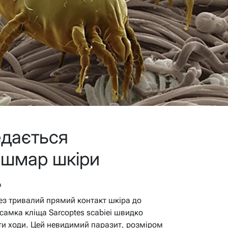
едається
ошмар шкіри
в
ез тривалий прямий контакт шкіра до
самка кліща Sarcoptes scabiei швидко
ати ходи. Цей невидимий паразит, розміром