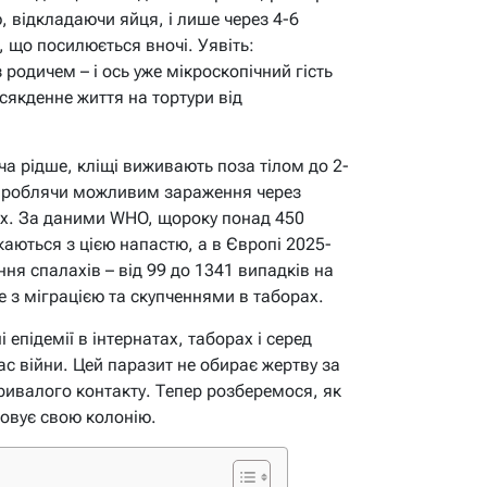
ю, відкладаючи яйця, і лише через 4-6
 що посилюється вночі. Уявіть:
 родичем – і ось уже мікроскопічний гість
сякденне життя на тортури від
оча рідше, кліщі виживають поза тілом до 2-
зі, роблячи можливим зараження через
ях. За даними WHO, щороку понад 450
каються з цією напастю, а в Європі 2025-
ння спалахів – від 99 до 1341 випадків на
не з міграцією та скупченнями в таборах.
 епідемії в інтернатах, таборах і серед
ас війни. Цей паразит не обирає жертву за
 тривалого контакту. Тепер розберемося, як
овує свою колонію.