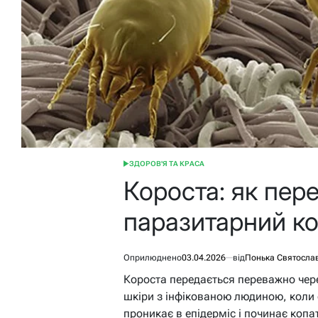
ЗДОРОВ'Я ТА КРАСА
ОПУБЛІКУВАТИ
У
Короста: як пер
паразитарний к
Оприлюднено
03.04.2026
від
Понька Святосла
Короста передається переважно чер
шкіри з інфікованою людиною, коли 
проникає в епідерміс і починає коп