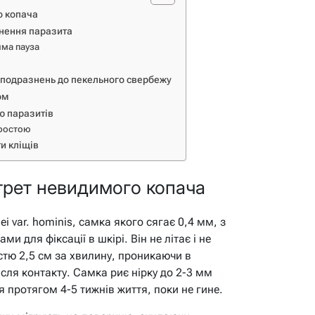
о копача
гнення паразита
има пауза
х подразнень до пекельного свербежу
ом
ю паразитів
оростою
и кліщів
трет невидимого копача
ei var. hominis, самка якого сягає 0,4 мм, з
и для фіксації в шкірі. Він не літає і не
істю 2,5 см за хвилину, проникаючи в
ісля контакту. Самка риє нірку до 2-3 мм
 протягом 4-5 тижнів життя, поки не гине.