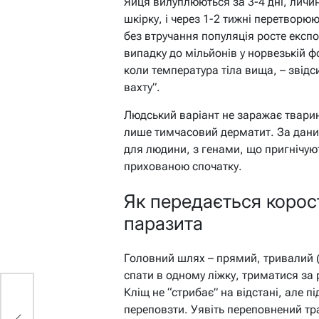
Яйця вилуплюються за 3-4 дні, личи
шкірку, і через 1-2 тижні перетворю
без втручання популяція росте експо
випадку до мільйонів у норвезькій ф
коли температура тіла вища, – звідс
вахту”.
Людський варіант не заражає тварин
лише тимчасовий дерматит. За дани
для людини, з генами, що пригнічуют
прихованою спочатку.
Як передається корос
паразита
Головний шлях – прямий, тривалий (
спати в одному ліжку, триматися за р
Кліщ не “стрибає” на відстані, але п
переповзти. Уявіть переповнений тра
й