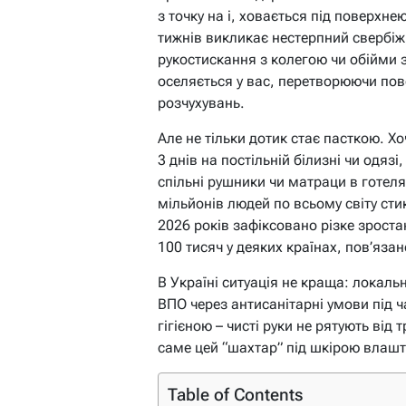
з точку на i, ховається під поверхне
тижнів викликає нестерпний свербіж,
рукостискання з колегою чи обійми з
оселяється у вас, перетворюючи пов
розчухувань.
Але не тільки дотик стає пасткою. Х
3 днів на постільній білизні чи одя
спільні рушники чи матраци в готел
мільйонів людей по всьому світу сти
2026 років зафіксовано різке зроста
100 тисяч у деяких країнах, пов’яза
В Україні ситуація не краща: локальні
ВПО через антисанітарні умови під ч
гігієною – чисті руки не рятують від
саме цей “шахтар” під шкірою влашт
Table of Contents