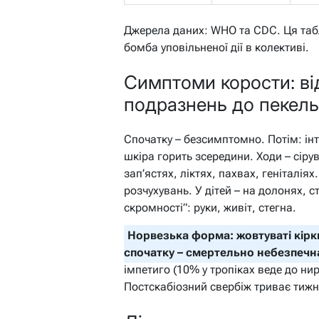
Джерела даних: WHO та CDC. Ця таб
бомба уповільненої дії в колективі.
Симптоми корости: ві
подразнень до пекел
Спочатку – безсимптомно. Потім: інт
шкіра горить зсередини. Ходи – сіру
зап’ястях, ліктях, пахвах, геніталіях
розчухувань. У дітей – на долонях, с
скромності”: руки, живіт, стегна.
Норвезька форма: жовтуваті кірки
спочатку – смертельно небезпечн
імпетиго (10% у тропіках веде до нир
Постскабіозний свербіж триває тижні