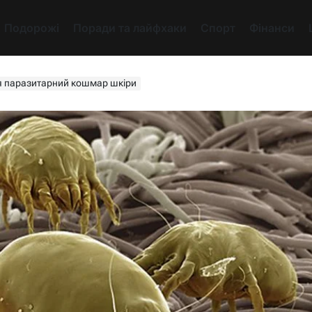
Подорожі
Поради та лайфхаки
Спорт
Фінанси
ся паразитарний кошмар шкіри