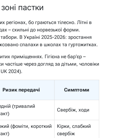
 зоні пастки
их регіонах, бо граються тілесно. Літні в
їдах – схильні до норвезької форми.
і табори. В Україні 2025-2026: зростання
іксовано спалахи в школах та гуртожитках.
итих приміщеннях. Гігієна не бар’єр –
ки частіше через догляд за дітьми, чоловіки
 UK 2024).
Ризик передачі
Симптоми
едній (тривалий
Свербіж, ходи
акт)
кий (фоміти, короткий
Кірки, слабкий
акт)
свербіж